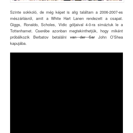
Szinte sokkoló, de még képet is alig találtam a 2006-2007-es
mészárlásról, amit a White Hart Lanen rendezett a csapat.
Giggs, Ronaldo, Scholes, Vidic góljaival 4-0-ra simáztuk le a
Tottenhamet. Cserébe azonban megtekinthetjük, hogy miként
próbálkozik Berbatov betalálni
van der Sar
John O’Shea
kapujába.