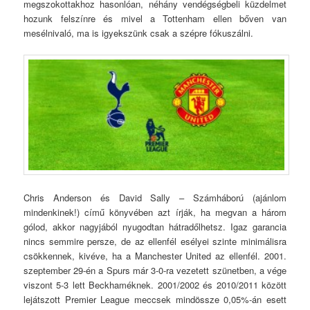
megszokottakhoz hasonlóan, néhány vendégségbeli küzdelmet
hozunk felszínre és mivel a Tottenham ellen bőven van
mesélnivaló, ma is igyekszünk csak a szépre fókuszálni.
Chris Anderson és David Sally – Számháború (ajánlom
mindenkinek!) című könyvében azt írják, ha megvan a három
gólod, akkor nagyjából nyugodtan hátradőlhetsz. Igaz garancia
nincs semmire persze, de az ellenfél esélyei szinte minimálisra
csökkennek, kivéve, ha a Manchester United az ellenfél. 2001.
szeptember 29-én a Spurs már 3-0-ra vezetett szünetben, a vége
viszont 5-3 lett Beckhaméknek. 2001/2002 és 2010/2011 között
lejátszott Premier League meccsek mindössze 0,05%-án esett