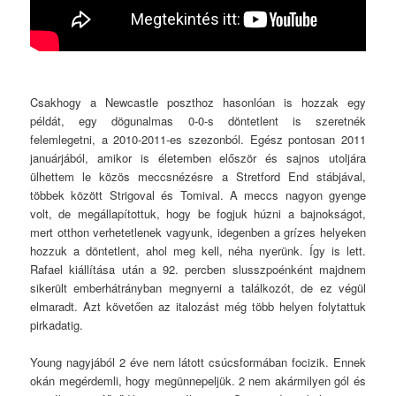
Csakhogy a Newcastle poszthoz hasonlóan is hozzak egy
példát, egy dögunalmas 0-0-s döntetlent is szeretnék
felemlegetni, a 2010-2011-es szezonból. Egész pontosan 2011
januárjából, amikor is életemben először és sajnos utoljára
ülhettem le közös meccsnézésre a Stretford End stábjával,
többek között Strigoval és Tomival. A meccs nagyon gyenge
volt, de megállapítottuk, hogy be fogjuk húzni a bajnokságot,
mert otthon verhetetlenek vagyunk, idegenben a grízes helyeken
hozzuk a döntetlent, ahol meg kell, néha nyerünk. Így is lett.
Rafael kiállítása után a 92. percben slusszpoénként majdnem
sikerült emberhátrányban megnyerni a találkozót, de ez végül
elmaradt. Azt követően az italozást még több helyen folytattuk
pirkadatig.
Young nagyjából 2 éve nem látott csúcsformában focizik. Ennek
okán megérdemli, hogy megünnepeljük. 2 nem akármilyen gól és