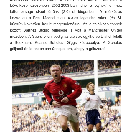
következő szezonban 2002-2003-ban, ahol a bajnoki címhez
létfontosságú sikert értünk (2-0) el idegenben. A mérkőzés
közvetlen a Real Madrid elleni 4-3-as legendás sikert (és BL
búcsút) követően került megrendezésre. Az a találkozó többek
között Barthez utolsó fellépése is volt a Manchester United
mezében. A Spurs elleni pedig az utolsók egyike volt, ahol felállt
a Beckham, Keane, Scholes, Giggs középpálya. A Scholes
góljánál én is hasonlóan ünnepeltem, ahogy a gólszerző.