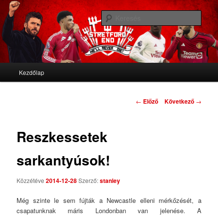
We'll never die
Kere
Stretford End
Fő menü
Kezdőlap
Tovább az elsődleges tartalomra
Tovább a másodlagos tartalomra
Bejegyzés navigáció
←
Előző
Következő
→
Reszkessetek
sarkantyúsok!
Közzétéve
2014-12-28
Szerző:
stanley
Még szinte le sem fújták a Newcastle elleni mérkőzését, a
csapatunknak máris Londonban van jelenése. A