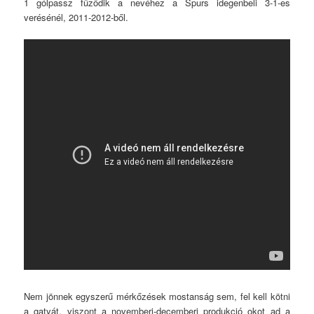
1 gólpassz fűződik a nevéhez a Spurs idegenbeli 3-1-es
verésénél, 2011-2012-ből.
Nem jönnek egyszerű mérkőzések mostanság sem, fel kell kötni
a gatyát, viszont a novemberi-decemberi produkció okot ad a