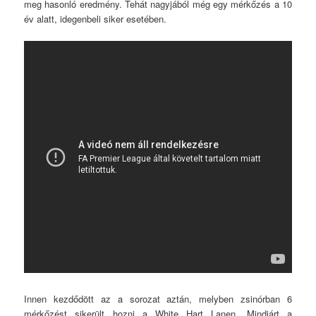
meg hasonló eredmény. Tehát nagyjából még egy mérkőzés a 10
év alatt, idegenbeli siker esetében.
Innen kezdődött az a sorozat aztán, melyben zsinórban 6
mérkőzést sikerült hozni a White Hart Lanen. Mindjárt a