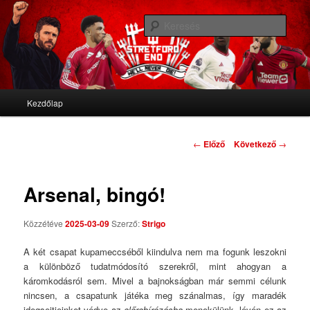
We'll never die
Kere
Stretford End
Fő menü
Kezdőlap
Tovább az elsődleges tartalomra
Tovább a másodlagos tartalomra
Bejegyzés navigáció
←
Előző
Következő
→
Arsenal, bingó!
Közzétéve
2025-03-09
Szerző:
Strigo
A két csapat kupameccséből kiindulva nem ma fogunk leszokni
a különböző tudatmódosító szerekről, mint ahogyan a
káromkodásról sem. Mivel a bajnokságban már semmi célunk
nincsen, a csapatunk játéka meg szánalmas, így maradék
idegsejtjeinket védve az
előrebírózásba
menekülünk, lévén ez az