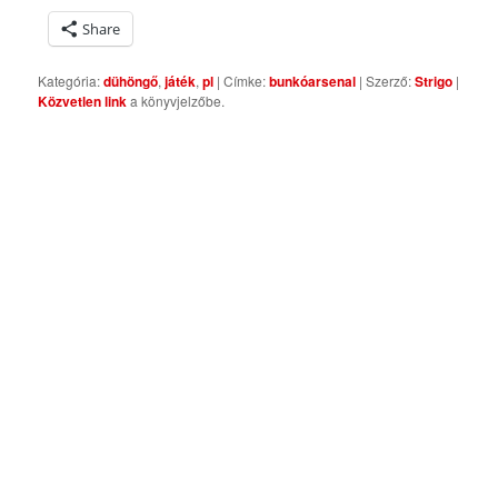
Share
Kategória:
dühöngő
,
játék
,
pl
| Címke:
bunkóarsenal
| Szerző:
Strigo
|
Közvetlen link
a könyvjelzőbe.