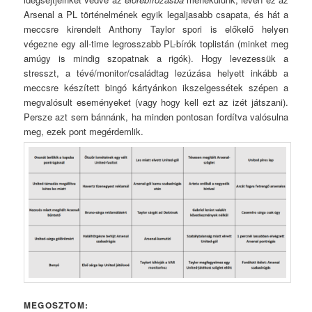
Arsenal a PL történelmének egyik legaljasabb csapata, és hát a
meccsre kirendelt Anthony Taylor spori is előkelő helyen
végezne egy all-time legrosszabb PL-bírók toplistán (minket meg
amúgy is mindig szopatnak a rigók). Hogy levezessük a
stresszt, a tévé/monitor/családtag lezúzása helyett inkább a
meccsre készített bingó kártyánkon ikszelgessétek szépen a
megvalósult eseményeket (vagy hogy kell ezt az izét játszani).
Persze azt sem bánnánk, ha minden pontosan fordítva valósulna
meg, ezek pont megérdemlik.
MEGOSZTOM: