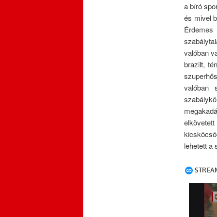
a bíró spo
és mivel b
Érdemes 
szabályt
valóban v
brazilt, 
szuperhősö
valóban 
szabálykön
megakadá
elkövetet
kicsköcsö
lehetett a