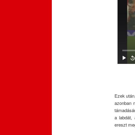
Ezek után
azonban m
támadásáró
a labdát,
ereszt meg