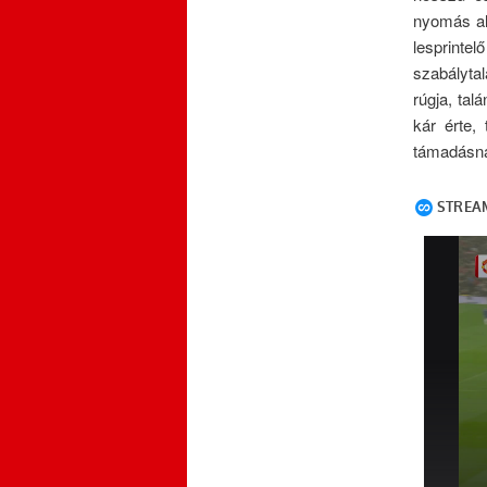
nyomás ala
lesprint
szabálytal
rúgja, tal
kár érte,
támadásna