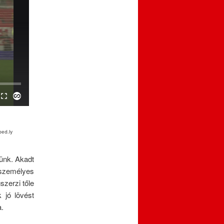
ünk. Akadt
yszemélyes
szerzi tőle
 jó lövést
a.