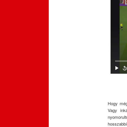
Hogy mégs
Vagy ink
nyomorult
hosszabbí