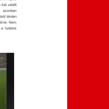
a két védőt
z azonban
mból térden
t érne. Nem
 a tudatos