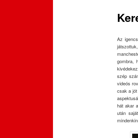
Ker
Az igencs
játszottu
manchest
gombra, h
kivédekez
szép szám
videós rov
csak a jót
aspektusát
hát akar 
után sajá
mindenkine