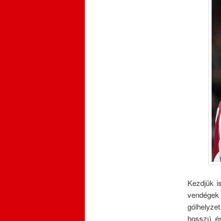
Kezdjük i
vendégek 
gólhelyze
hosszú és