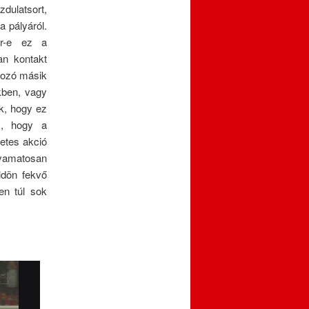
zdulatsort,
a pályáról.
ér-e ez a
n kontakt
kozó másik
kben, vagy
uk, hogy ez
s, hogy a
retes akció
yamatosan
ldön fekvő
en túl sok