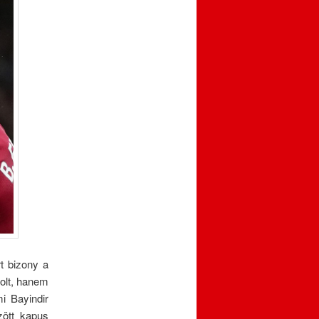
t bizony a
olt, hanem
i Bayindir
zött kapus