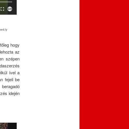
főleg hogy
lehozta az
gen szépen
bdaszerzés
lkül ível a
 fejeli be
a beragadó
zés idején