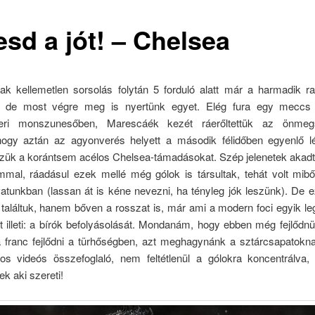
esd a jót! – Chelsea
ak kellemetlen sorsolás folytán 5 forduló alatt már a harmadik r
k, de most végre meg is nyertünk egyet. Elég fura egy meccs
eri monszunesőben, Marescáék kezét ráerőltettük az önmeg
ogy aztán az agyonverés helyett a második félidőben egyenlő 
zük a korántsem acélos Chelsea-támadásokat. Szép jelenetek akadt
mal, ráadásul ezek mellé még gólok is társultak, tehát volt miből
atunkban (lassan át is kéne nevezni, ha tényleg jók leszünk). De 
 találtuk, hanem bőven a rosszat is, már ami a modern foci egyik l
 illeti: a bírók befolyásolását. Mondanám, hogy ebben még fejlődnü
a franc fejlődni a türhőségben, azt meghagynánk a sztárcsapatokn
tos videós összefoglaló, nem feltétlenül a gólokra koncentrálva,
k aki szereti!