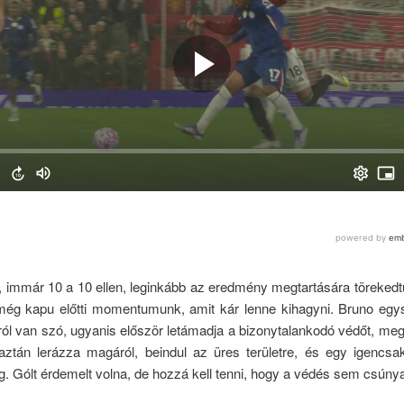
, immár 10 a 10 ellen, leginkább az eredmény megtartására törekedt
ég kapu előtti momentumunk, amit kár lenne kihagyni. Bruno eg
l van szó, ugyanis először letámadja a bizonytalankodó védőt, meg
 aztán lerázza magáról, beindul az üres területre, és egy igencsak
. Gólt érdemelt volna, de hozzá kell tenni, hogy a védés sem csúny