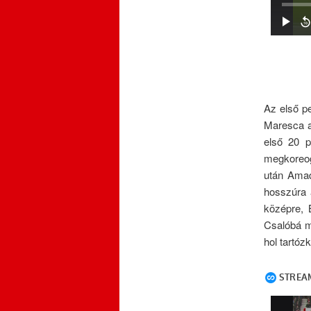
Az első p
Maresca a
első 20 p
megkoreog
után Amad 
hosszúra 
középre, 
Csalóbá m
hol tartóz