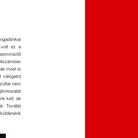
angadónkat
 volt ez a
semmisítő
létszámban
ak most is
 válogatni
ezúttal nem
egfontosabb
nk kell, de
ak. Tovább
 küldenénk