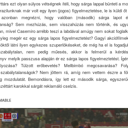
rttárs ezt olyan súlyos vétségnek ítéli, hogy sárga lappal bünteti a mo
razilunknak már volt egy ilyen (jogos) figyelmeztetése, le is küldi őt 
azonban megnézni, hogy valóban (második) sárga lapot 
alanság? Sem mezhúzás, sem visszahúzás nem történik, és ugya
an, mivel Casemiro arrébb teszi a labdával amúgy nem sokat foglal
tényleg megér ez egy sárga lapos figyelmeztetést? Gagyi akciófilme
ktől látni ilyen egykezes szuperlökéseket, de még ha el is fogadj
szabálytalan, nem pedig műesés, akkor is felmerül a kérdé
yv melyik passzusa alapján ér ez sárga lapos figyelmeztetést. Ígé
lyozása? Túlzott erőbevetés? Mellbimbó megcsavarása? Fol
t szabálytalanságok? Nem jöttem rá, amíg nem vettem észre a fö
g mozdulatát. Bemondásra, így lett ez második sárga, egyszerű
 széttárt karokkal sárgát reklamáló cselzis.