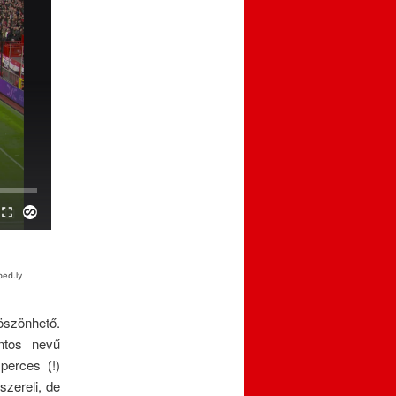
öszönhető.
ntos nevű
perces (!)
zereli, de