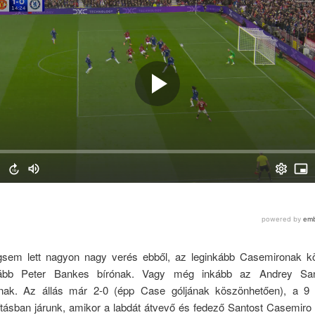
em lett nagyon nagy verés ebből, az leginkább Casemironak k
ább Peter Bankes bírónak. Vagy még inkább az Andrey Sa
nak. Az állás már 2-0 (épp Case góljának köszönhetően), a 9 
tásban járunk, amikor a labdát átvevő és fedező Santost Casemiro s