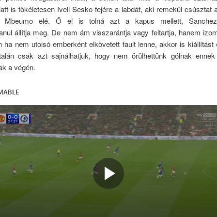
tt is tökéletesen íveli Sesko fejére a labdát, aki remekül csúsztat 
elő Mbeumo elé. Ő el is tolná azt a kapus mellett, Sanche
anul állítja meg. De nem ám visszarántja vagy feltartja, hanem izo
án ha nem utolsó emberként elkövetett fault lenne, akkor is kiállítás
 talán csak azt sajnálhatjuk, hogy nem örülhettünk gólnak ennek
k a végén.