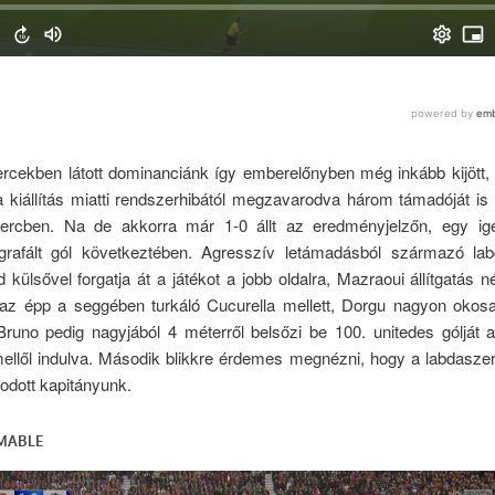
ercekben látott dominanciánk így emberelőnyben még inkább kijött, 
 kiállítás miatti rendszerhibától megzavarodva három támadóját is 
ercben. Na de akkorra már 1-0 állt az eredményjelzőn, egy i
rafált gól következtében. Agresszív letámadásból származó la
külsővel forgatja át a játékot a jobb oldalra, Mazraoui állítgatás né
az épp a seggében turkáló Cucurella mellett, Dorgu nagyon okosan
Bruno pedig nagyjából 4 méterről belsőzi be 100. unitedes gólját 
ellől indulva. Második blikkre érdemes megnézni, hogy a labdaszer
kodott kapitányunk.