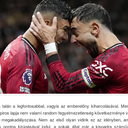
s talán a legfontosabbal, vagyis az emberelőny kiharcolásával. Mer
piros lapja nem valami random fegyelmezetlenség következménye v
t megakadályozása. Nem az első olyan vidink ez az idényben, am
 pontos kirúgásával indul, a sokak által már a kispadra számű