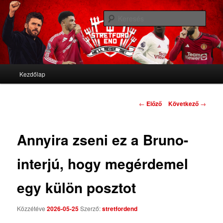
We'll never die
Kere
Stretford End
Fő menü
Kezdőlap
Tovább az elsődleges tartalomra
Tovább a másodlagos tartalomra
Bejegyzés navigáció
←
Előző
Következő
→
Annyira zseni ez a Bruno-
interjú, hogy megérdemel
egy külön posztot
Közzétéve
2026-05-25
Szerző:
stretfordend