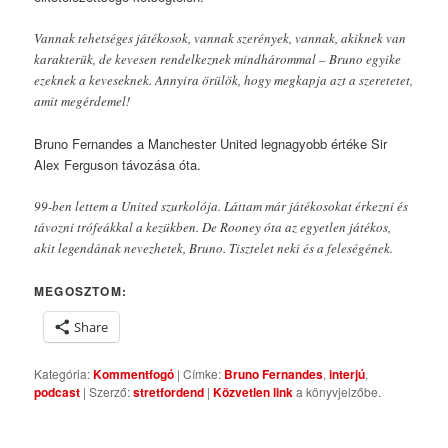
Vannak tehetséges játékosok, vannak szerények, vannak, akiknek van
karakterük, de kevesen rendelkeznek mindhárommal – Bruno egyike
ezeknek a keveseknek. Annyira örülök, hogy megkapja azt a szeretetet,
amit megérdemel!
Bruno Fernandes a Manchester United legnagyobb értéke Sir
Alex Ferguson távozása óta.
99-ben lettem a United szurkolója. Láttam már játékosokat érkezni és
távozni trófeákkal a kezükben. De Rooney óta az egyetlen játékos,
akit legendának nevezhetek, Bruno. Tisztelet neki és a feleségének.
MEGOSZTOM:
Share
Kategória:
Kommentfogó
| Címke:
Bruno Fernandes
,
interjú
,
podcast
| Szerző:
stretfordend
|
Közvetlen link
a könyvjelzőbe.