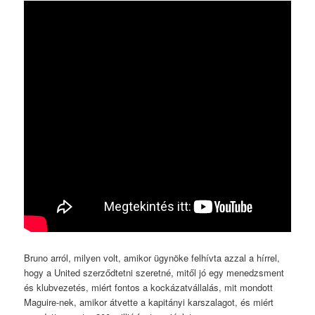
Bruno arról, milyen volt, amikor ügynöke felhívta azzal a hírrel,
hogy a United szerződtetni szeretné, mitől jó egy menedzsment
és klubvezetés, miért fontos a kockázatvállalás, mit mondott
Maguire-nek, amikor átvette a kapitányi karszalagot, és miért