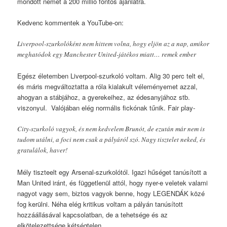
mondott nemet a 200 millió fontos ajánlatra.
Kedvenc kommentek a YouTube-on:
Liverpool-szurkolóként nem hittem volna, hogy eljön az a nap, amikor
meghatódok egy Manchester United-játékos miatt… remek ember
Egész életemben Liverpool-szurkoló voltam. Alig 30 perc telt el,
és máris megváltoztatta a róla kialakult véleményemet azzal,
ahogyan a stábjához, a gyerekeihez, az édesanyjához stb.
viszonyul. Valójában elég normális fickónak tűnik. Fair play-
City-szurkoló vagyok, és nem kedvelem Brunót, de ezután már nem is
tudom utálni, a foci nem csak a pályáról szó. Nagy tisztelet neked, és
gratulálok, haver!
Mély tiszteelt egy Arsenal-szurkolótól. Igazi hűséget tanúsított a
Man United iránt, és függetlenül attól, hogy nyer-e veletek valami
nagyot vagy sem, biztos vagyok benne, hogy LEGENDÁK közé
fog kerülni. Néha elég kritikus voltam a pályán tanúsított
hozzáállásával kapcsolatban, de a tehetsége és az
elkötelezettsége kétségtelen.