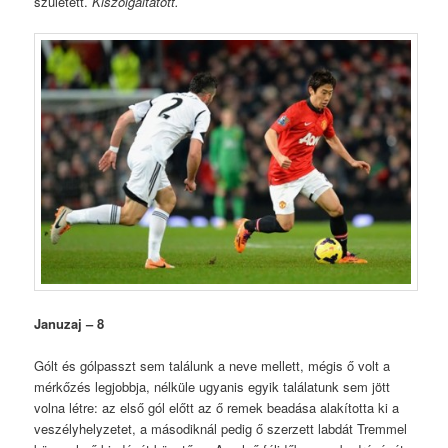
született.
Kiszolgáltatott.
Januzaj – 8
Gólt és gólpasszt sem találunk a neve mellett, mégis ő volt a
mérkőzés legjobbja, nélküle ugyanis egyik találatunk sem jött
volna létre: az első gól előtt az ő remek beadása alakította ki a
veszélyhelyzetet, a másodiknál pedig ő szerzett labdát Tremmel