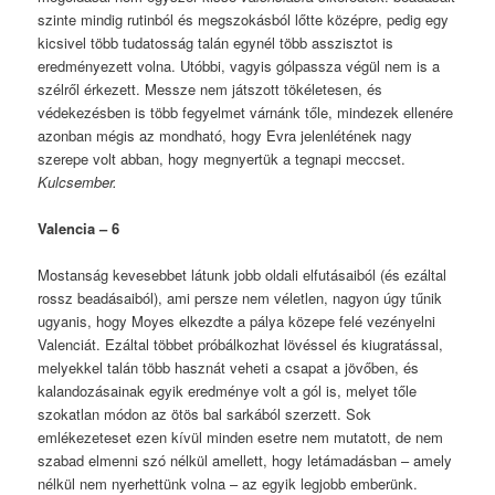
szinte mindig rutinból és megszokásból lőtte középre, pedig egy
kicsivel több tudatosság talán egynél több asszisztot is
eredményezett volna. Utóbbi, vagyis gólpassza végül nem is a
szélről érkezett. Messze nem játszott tökéletesen, és
védekezésben is több fegyelmet várnánk tőle, mindezek ellenére
azonban mégis az mondható, hogy Evra jelenlétének nagy
szerepe volt abban, hogy megnyertük a tegnapi meccset.
Kulcsember.
Valencia – 6
Mostanság kevesebbet látunk jobb oldali elfutásaiból (és ezáltal
rossz beadásaiból), ami persze nem véletlen, nagyon úgy tűnik
ugyanis, hogy Moyes elkezdte a pálya közepe felé vezényelni
Valenciát. Ezáltal többet próbálkozhat lövéssel és kiugratással,
melyekkel talán több hasznát veheti a csapat a jövőben, és
kalandozásainak egyik eredménye volt a gól is, melyet tőle
szokatlan módon az ötös bal sarkából szerzett. Sok
emlékezeteset ezen kívül minden esetre nem mutatott, de nem
szabad elmenni szó nélkül amellett, hogy letámadásban – amely
nélkül nem nyerhettünk volna – az egyik legjobb emberünk.