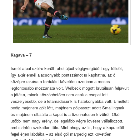
Kagava – 7
Ismét a bal szélre került, ahol újból végigvergődött egy félidőt,
így akár ennél alacsonyabb pontszámot is kaphatna, az ő
középre rakása a fordulást követően azonban a meccs
legfontosabb mozzanata volt. Welbeck mögött brutálisan feljavult
a játéka, minek köszönhetően nem csak a csapat lett
veszélyesebb, de a letámadásunk is hatékonyabbá vált. Emellett
pedig majdnem gólt lőtt, majdnem gólpasszt adott Smallingnak
és majdnem eltalálta a kaput is a tizenhatoson kívülről. Oké,
utóbbi nem nagy erény, de legalább végre lövésre vállalkozott,
ami szintén szokatlan tőle. Mint ahogy az is, hogy a kapu előtt
fejjel érjen labdába – az első gól márpedig ezt követően