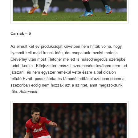
Carrick – 6
Az elmúlt két év produkcióját követően nem hittük volna, hogy
ilyesmit kell majd írnunk idén, ám csapatunk tavalyi motorja
Cleverley után most Fletcher mellett is másodhegedűs szerepbe
tudott kerülni. Kifejezetten rosszul szerencsére továbbra sem tud
játszani, és nem egyszer remekül vette észre a bal oldalon
felfutó Evrát, passzjátéka és támadó indításai azonban ebben a
szezonban eddig nem hozzák azt a szintet, amit megszoktunk
tőle.
Alárendelt.