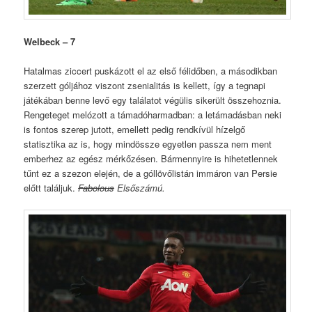
Welbeck – 7
Hatalmas ziccert puskázott el az első félidőben, a másodikban
szerzett góljához viszont zsenialitás is kellett, így a tegnapi
játékában benne levő egy találatot végülis sikerült összehoznia.
Rengeteget melózott a támadóharmadban: a letámadásban neki
is fontos szerep jutott, emellett pedig rendkívül hízelgő
statisztika az is, hogy mindössze egyetlen passza nem ment
emberhez az egész mérkőzésen. Bármennyire is hihetetlennek
tűnt ez a szezon elején, de a góllövőlistán immáron van Persie
előtt találjuk.
Fabolous
Elsőszámú.