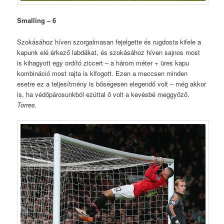
Smalling – 6
Szokásához híven szorgalmasan fejelgette és rugdosta kifele a
kapunk elé érkező labdákat, és szokásához híven sajnos most
is kihagyott egy ordító ziccert – a három méter + üres kapu
kombináció most rajta is kifogott. Ezen a meccsen minden
esetre ez a teljesítmény is bőségesen elegendő volt – még akkor
is, ha védőpárosunkból ezúttal ő volt a kevésbé meggyőző.
Torres.