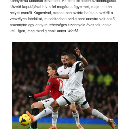
könnyelmű kiadását követően. Az első félidőben szabadrúgását
követő kapufájával hívta fel magára a figyelmet, majd miután
helyet cserélt Kagavával, sorozatban szórta befele a szélről a
veszélyes labdákat, mindeközben pedig pont annyira volt önző,
amennyire egy ennyire tehetséges tizennyolc évesnek lennie
kell. Igen, még mindig csak annyi.
MotM.