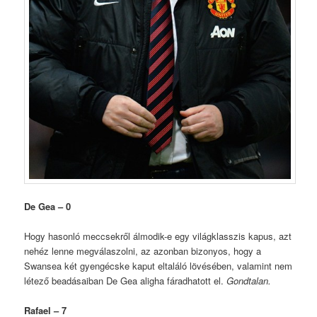
De Gea – 0
Hogy hasonló meccsekről álmodik-e egy világklasszis kapus, azt
nehéz lenne megválaszolni, az azonban bizonyos, hogy a
Swansea két gyengécske kaput eltaláló lövésében, valamint nem
létező beadásaiban De Gea aligha fáradhatott el.
Gondtalan.
Rafael – 7