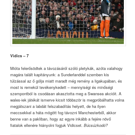
Vidics – 7
Mióta felerősödtek a távozásáról szóló pletykák, azóta valahogy
magára talált kapitányunk: a Sunderlanddel szemben kis
túlzással az ő gólja miatt maradt még remény a ligakupában, és
most is remekül tevékenykedett – mennyiségi és minőségi
szempontból is csodásan akasztotta meg a Swansea akcióit. A
wales-iek játékát ismerve kicsit többször is megpróbálhatta volna
megjátszani a labdát felszabadítás helyett, de ha ilyen
meccsekkel a háta mögött fog távozni Manchesterből, akkor
benne van a pakliban, hogy az egyre inkább a fejére növő
fiatalok ellenére hiányolni fogjuk Vidicset.
Búcsúzkodó?