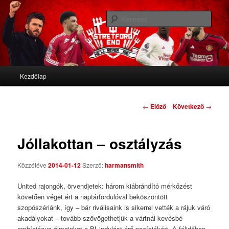
We'll never die
Kere
Stretford End
Fő menü
Kezdőlap
Tovább az elsődleges tartalomra
Tovább a másodlagos tartalomra
Bejegyzés navigáció
←
Előző
Következő
→
Jóllakottan – osztályzás
Közzétéve
2014-01-12
Szerző:
harmansmith
United rajongók, örvendjetek: három kiábrándító mérkőzést
követően véget ért a naptárfordulóval beköszöntött
szopószériánk, így – bár riválisaink is sikerrel vették a rájuk váró
akadályokat – tovább szövögethetjük a vártnál kevésbé
ambíciózus álmainkat a BL-indulást érő pozíciókért. A félidőben