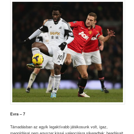
Evra – 7
Támadásban az egyik legaktívabb játékosunk volt, igaz,
megoldásai nem egyszer kissé
valenciásra
sikeredtek: beadásait