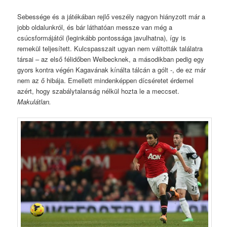
Sebessége és a játékában rejlő veszély nagyon hiányzott már a
jobb oldalunkról, és bár láthatóan messze van még a
csúcsformájától (leginkább pontossága javulhatna), így is
remekül teljesített. Kulcspasszait ugyan nem váltották találatra
társai – az első félidőben Welbecknek, a másodikban pedig egy
gyors kontra végén Kagavának kínálta tálcán a gólt -, de ez már
nem az ő hibája. Emellett mindenképpen dícséretet érdemel
azért, hogy szabálytalanság nélkül hozta le a meccset.
Makulátlan.