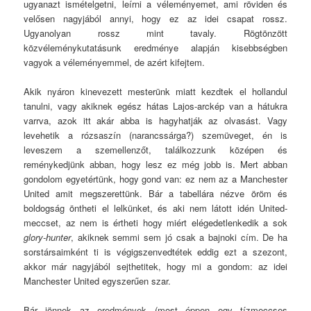
ugyanazt ismételgetni, leírni a véleményemet, ami röviden és
velősen nagyjából annyi, hogy ez az idei csapat rossz.
Ugyanolyan rossz mint tavaly. Rögtönzött
közvéleménykutatásunk eredménye alapján kisebbségben
vagyok a véleményemmel, de azért kifejtem.
Akik nyáron kinevezett mesterünk miatt kezdtek el hollandul
tanulni, vagy akiknek egész hátas Lajos-arckép van a hátukra
varrva, azok itt akár abba is hagyhatják az olvasást. Vagy
levehetik a rózsaszín (narancssárga?) szemüveget, én is
leveszem a szemellenzőt, találkozzunk középen és
reménykedjünk abban, hogy lesz ez még jobb is. Mert abban
gondolom egyetértünk, hogy gond van: ez nem az a Manchester
United amit megszerettünk. Bár a tabellára nézve öröm és
boldogság öntheti el lelkünket, és aki nem látott idén United-
meccset, az nem is értheti hogy miért elégedetlenkedik a sok
glory-hunter
, akiknek semmi sem jó csak a bajnoki cím. De ha
sorstársaimként ti is végigszenvedtétek eddig ezt a szezont,
akkor már nagyjából sejthetitek, hogy mi a gondom: az idei
Manchester United egyszerűen szar.
Bár jönnek az eredmények (most éppen egy tízmeccses