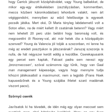
hogy Carrick játszott középhátvédet, vagy Young balbekket, de
mikor egy-egy értékelésben (osztályzásban, kommentben,
meccs közbeni káromkodásban) lehordunk valakit, nem árt
végiggondolni, mennyiben az edző felelőssége is egyesek
pocsék játéka. Mert oké, Di Maria tényleg labdatemető volt a
Soton ellen, na de miért kellett őt csatárnak betenni? Vagy miért
nem lehetett 20 perc után belátni hogy baromság volt, és
megcserélni őt Rooney-val, aki már hetek óta a középpályán
szenved? Young és Valencia jól tolják a szezonban, mi lenne ha
még az eredeti posztjukon is játszanának? Januzaj szezonja is
nulla, de hát négyszer került eddig a kezdőbe. Cserekapusaink
egy percet sem kaptak, Falcaot padra sem nevezi egy
„bronzmeccsen”, szóval számomra úgy tűnik, hogy van Gaal
man management
képessége, vagyis hogy mennyire tudja
kihozni játékosaiból a maximumot, nem a legjobb (Frans Hoek
kapusedzőnek és a Young szájába ihletet szaró madárnak
viszont pacsi).
Szörnyű cserék
Javítsatok ki ha tévedek, de idén még egy olyan meccset sem
nyertünk meg, ahol hátrányba kerültünk. Hogy ez egy ilyen