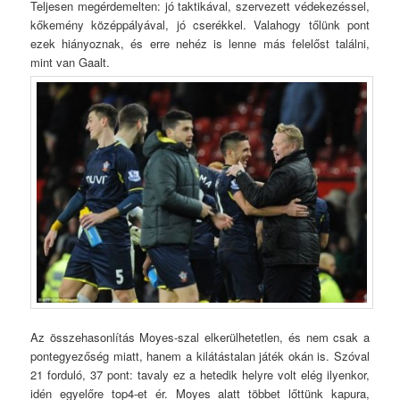
Teljesen megérdemelten: jó taktikával, szervezett védekezéssel,
kőkemény középpályával, jó cserékkel. Valahogy tőlünk pont
ezek hiányoznak, és erre nehéz is lenne más felelőst találni,
mint van Gaalt.
Az összehasonlítás Moyes-szal elkerülhetetlen, és nem csak a
pontegyezőség miatt, hanem a kilátástalan játék okán is. Szóval
21 forduló, 37 pont: tavaly ez a hetedik helyre volt elég ilyenkor,
idén egyelőre top4-et ér. Moyes alatt többet lőttünk kapura,