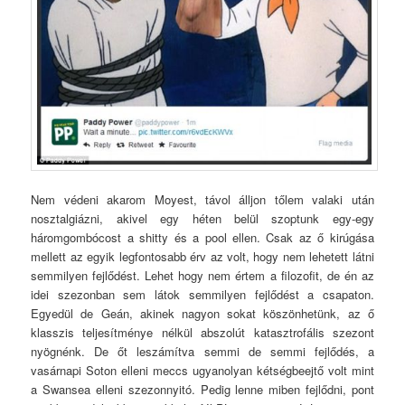
Nem védeni akarom Moyest, távol álljon tőlem valaki után
nosztalgiázni, akivel egy héten belül szoptunk egy-egy
háromgombócost a shitty és a pool ellen. Csak az ő kirúgása
mellett az egyik legfontosabb érv az volt, hogy nem lehetett látni
semmilyen fejlődést. Lehet hogy nem értem a filozofit, de én az
idei szezonban sem látok semmilyen fejlődést a csapaton.
Egyedül de Geán, akinek nagyon sokat köszönhetünk, az ő
klasszis teljesítménye nélkül abszolút katasztrofális szezont
nyögnénk. De őt leszámítva semmi de semmi fejlődés, a
vasárnapi Soton elleni meccs ugyanolyan kétségbeejtő volt mint
a Swansea elleni szezonnyitó. Pedig lenne miben fejlődni, pont