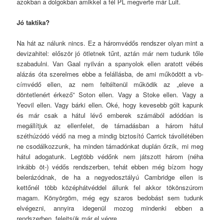
azokban a dolgokban amikkel a fél PL megverte már Luit.
Jó taktika?
Na hát az nálunk nincs. Ez a háromvédős rendszer olyan mint a
devizahitel: először jó ötletnek tűnt, aztán már nem tudunk tőle
szabadulni. Van Gaal nyilván a spanyolok ellen aratott vébés
alázás óta szerelmes ebbe a felállásba, de ami működött a vb-
címvédő ellen, az nem feltéltenül működik az „eleve a
döntetlenért érkező” Soton ellen. Vagy a Stoke ellen. Vagy a
Yeovil ellen. Vagy bárki ellen. Oké, hogy kevesebb gólt kapunk
és már csak a hátul lévő emberek számából adódóan is
megállítjuk az ellenfelet, de támadásban a három hátul
széthúzódó védő na meg a mindig biztosító Carrick távollétében
ne csodálkozzunk, ha minden támadónkat duplán őrzik, mi meg
hátul adogatunk. Legtöbb védőnk nem játszott három (néha
inkább öt-) védős rendszerben, tehát ebben még bízom hogy
belerázódnak, de ha a negyedosztályú Cambridge ellen is
kettőnél több középhátvéddel állunk fel akkor tökönszúrom
magam. Könyörgöm, még egy szaros bedobást sem tudunk
elvégezni, annyira idegenül mozog mindenki ebben a
rendszerben, felejtsük már el végre.