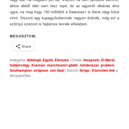
akkor ebből idén sem lesz top4, és az egyenlő elbánás elve
ugye, na meg hogy 150 millióból a Swansea-t is illene négy közé
vinni. Viszont egy kupagyőzelemnek nagyon örülnék, még ezt a
szörnyű szezont is hajlamos lennék elfelejteni.
MEGOSZTOM:
Share
Kategória:
dühöngő
,
Egyéb
,
Elemzés
| Címke:
#moyesin
,
Di María
,
hullámvölgy
,
Koeman
,
manchesteri gödör
,
mindenszar
,
problem
,
Southampton
,
strigoout
,
van Gaal
| Szerző:
Strigo
|
Közvetlen link
a
könyvjelzőbe.