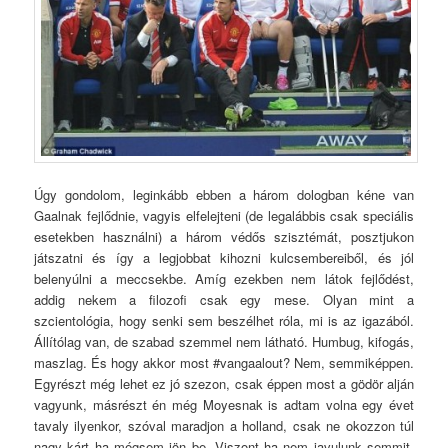
Úgy gondolom, leginkább ebben a három dologban kéne van
Gaalnak fejlődnie, vagyis elfelejteni (de legalábbis csak speciális
esetekben használni) a három védős szisztémát, posztjukon
játszatni és így a legjobbat kihozni kulcsembereiből, és jól
belenyúlni a meccsekbe. Amíg ezekben nem látok fejlődést,
addig nekem a filozofi csak egy mese. Olyan mint a
szcientológia, hogy senki sem beszélhet róla, mi is az igazából.
Állítólag van, de szabad szemmel nem látható. Humbug, kifogás,
maszlag. És hogy akkor most #vangaalout? Nem, semmiképpen.
Egyrészt még lehet ez jó szezon, csak éppen most a gödör alján
vagyunk, másrészt én még Moyesnak is adtam volna egy évet
tavaly ilyenkor, szóval maradjon a holland, csak ne okozzon túl
nagy kárt ha mégsem jön be. Viszont ha nem javulunk semmit,