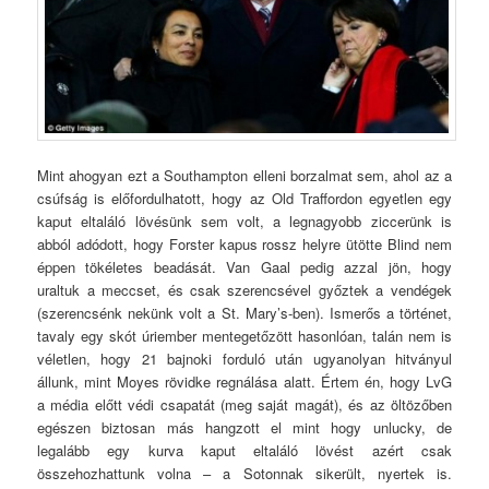
Mint ahogyan ezt a Southampton elleni borzalmat sem, ahol az a
csúfság is előfordulhatott, hogy az Old Traffordon egyetlen egy
kaput eltaláló lövésünk sem volt, a legnagyobb ziccerünk is
abból adódott, hogy Forster kapus rossz helyre ütötte Blind nem
éppen tökéletes beadását. Van Gaal pedig azzal jön, hogy
uraltuk a meccset, és csak szerencsével győztek a vendégek
(szerencsénk nekünk volt a St. Mary’s-ben). Ismerős a történet,
tavaly egy skót úriember mentegetőzött hasonlóan, talán nem is
véletlen, hogy 21 bajnoki forduló után ugyanolyan hitványul
állunk, mint Moyes rövidke regnálása alatt. Értem én, hogy LvG
a média előtt védi csapatát (meg saját magát), és az öltözőben
egészen biztosan más hangzott el mint hogy unlucky, de
legalább egy kurva kaput eltaláló lövést azért csak
összehozhattunk volna – a Sotonnak sikerült, nyertek is.