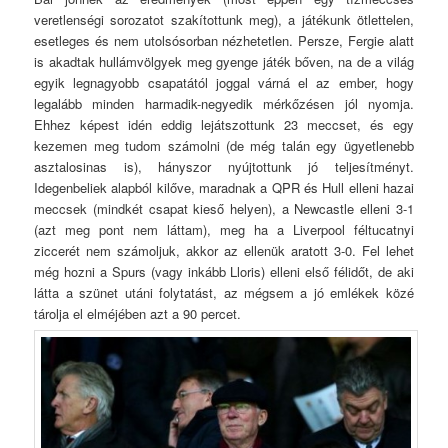
veretlenségi sorozatot szakítottunk meg), a játékunk ötlettelen,
esetleges és nem utolsósorban nézhetetlen. Persze, Fergie alatt
is akadtak hullámvölgyek meg gyenge játék bőven, na de a világ
egyik legnagyobb csapatától joggal várná el az ember, hogy
legalább minden harmadik-negyedik mérkőzésen jól nyomja.
Ehhez képest idén eddig lejátszottunk 23 meccset, és egy
kezemen meg tudom számolni (de még talán egy ügyetlenebb
asztalosinas is), hányszor nyújtottunk jó teljesítményt.
Idegenbeliek alapból kilőve, maradnak a QPR és Hull elleni hazai
meccsek (mindkét csapat kieső helyen), a Newcastle elleni 3-1
(azt meg pont nem láttam), meg ha a Liverpool féltucatnyi
ziccerét nem számoljuk, akkor az ellenük aratott 3-0. Fel lehet
még hozni a Spurs (vagy inkább Lloris) elleni első félidőt, de aki
látta a szünet utáni folytatást, az mégsem a jó emlékek közé
tárolja el elméjében azt a 90 percet.