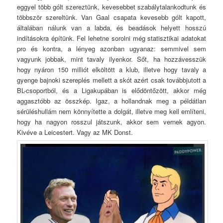
eggyel több gólt szereztünk, kevesebbet szabálytalankodtunk és
többször szereltünk. Van Gaal csapata kevesebb gólt kapott,
általában nálunk van a labda, és beadások helyett hosszú
indításokra építünk. Fel lehetne sorolni még statisztikai adatokat
pro és kontra, a lényeg azonban ugyanaz: semmivel sem
vagyunk jobbak, mint tavaly ilyenkor. Sőt, ha hozzávesszük
hogy nyáron 150 milliót elköltött a klub, illetve hogy tavaly a
gyenge bajnoki szereplés mellett a skót azért csak továbbjutott a
BL-csoportból, és a Ligakupában is elődöntőzött, akkor még
aggasztóbb az összkép. Igaz, a hollandnak meg a példátlan
sérüléshullám nem könnyítette a dolgát, illetve meg kell említeni,
hogy ha nagyon rosszul játszunk, akkor sem vernek agyon.
Kivéve a Leicestert. Vagy az MK Donst.