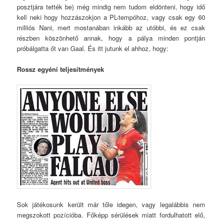
posztjára tették be) még mindig nem tudom eldönteni, hogy idő
kell neki hogy hozzászokjon a PL-tempóhoz, vagy csak egy 60
milliós Nani, mert mostanában inkább az utóbbi, és ez csak
részben köszönhető annak, hogy a pálya minden pontján
próbálgatta őt van Gaal. És itt jutunk el ahhoz, hogy:
Rossz egyéni teljesítmények
Sok játékosunk került már tőle idegen, vagy legalábbis nem
megszokott pozícióba. Főképp sérülések miatt fordulhatott elő,