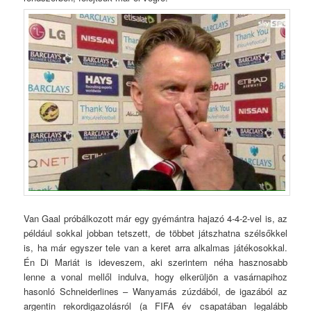
Van Gaal próbálkozott már egy gyémántra hajazó 4-4-2-vel is, az
például sokkal jobban tetszett, de többet játszhatna szélsőkkel
is, ha már egyszer tele van a keret arra alkalmas játékosokkal.
Én Di Mariát is ideveszem, aki szerintem néha hasznosabb
lenne a vonal mellől indulva, hogy elkerüljön a vasárnapihoz
hasonló Schneiderlines – Wanyamás zúzdából, de igazából az
argentin rekordigazolásról (a FIFA év csapatában legalább