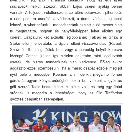
comeback
nélküli szezon, abban Lajos cseréi nyakig benne
vannak. A teljesen véletlenszerű, az előre betervezett pihentető,
a nem posztra cserélő, a védekező, a demotiváló, a legjobbat
lehozó, a whatthefuck – menedzserünk ezalatt a 23 meccs alatt
is megmutatta, hogyan és hányféleképpen lehet elkúrni egy
cserét. Csapatunk két aktuális legjobbjának (Falcao és Shaw a
Stoke ellen) lehozatala, a Spurs elleni visszavonulás (Rafael,
Shaw és Smalling jöttek be), vagy a percekig helyét keresve
lézengő Carrick jutnak így hirtelen eszembe mint legdurvább
esetek, de biztos mindenkinek van kedvence. Főleg akkor
aggasztó ezzel szembesülni, ha a másik csapat edzője meg jól
nyúl bele a meccsbe: Koeman a mindenkit megállító román
gárdistát ugyan kényszerűségből hozta be, viszont a győztes
gólt szerző Tadic becserélése telitalálat volt, és még egy fiatal
srácnak is megadta a lehetőséget, hogy az Old Traffordon
győztes csapatban szerepeljen.