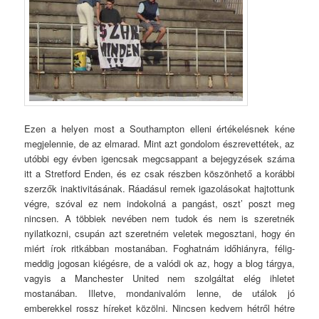
Ezen a helyen most a Southampton elleni értékelésnek kéne
megjelennie, de az elmarad. Mint azt gondolom észrevettétek, az
utóbbi egy évben igencsak megcsappant a bejegyzések száma
itt a Stretford Enden, és ez csak részben köszönhető a korábbi
szerzők inaktivitásának. Ráadásul remek igazolásokat hajtottunk
végre, szóval ez nem indokolná a pangást, oszt’ poszt meg
nincsen. A többiek nevében nem tudok és nem is szeretnék
nyilatkozni, csupán azt szeretném veletek megosztani, hogy én
miért írok ritkábban mostanában. Foghatnám időhiányra, félig-
meddig jogosan kiégésre, de a valódi ok az, hogy a blog tárgya,
vagyis a Manchester United nem szolgáltat elég ihletet
mostanában. Illetve, mondanivalóm lenne, de utálok jó
emberekkel rossz híreket közölni. Nincsen kedvem hétről hétre