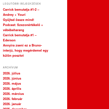
LEGUTÓBBI BEJEGYZÉSEK
Carrick bemutatja #1-2 –
Andrey + Youri
Gyűjtsd össze mind!
Podcast: Szezonértékelő +
vébébeharang
Carrick bemutatja #1 –
Ederson
Annyira zseni ez a Bruno-
interjú, hogy megérdemel egy
külön posztot
ARCHÍVUM
2026. július
2026. június
2026. május
2026. április
2026. március
2026. február
2026. január
2025. december