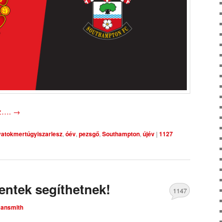
oz….
→
yatokmertúgyiszarlesz
,
óév
,
pezsgő
,
Southampton
,
újév
|
1127
zentek segíthetnek!
1147
ansmith
Comments