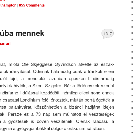
thampton
|
855 Comments
rúba mennek
1317
harrari
Comments
rat, mióta Ole Skjeggløse Øyvindson átvette az észak-
patok irányítását. Odinnak hála eddig csak a frankok elleni
ulót fújni, a menetelés azonban egészen Lindisfarne-ig
elyiek hívták, a Szent Szigetre. Bár a történészek szerint
indisfarne-i dúlással kezdődött, némileg ellentmond ennek
 csapatai Londinium felől érkeztek, miután porrá égették a
tett palánkvárat, köszönhetően a bizánci hadjárat idején
nak. Persze ez a 73 nap sem múlhatott el veszteségek
n a győztesek is bőven veszítenek, Olenak ráadásul a
rahagynia a gyógygombákkal dolgozó orákulum sátrában.