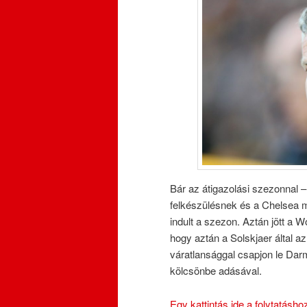
Bár az átigazolási szezonnal –
felkészülésnek és a Chelsea 
indult a szezon. Aztán jött a W
hogy aztán a Solskjaer által a
váratlansággal csapjon le Dar
kölcsönbe adásával.
Egy kattintás ide a folytatásh