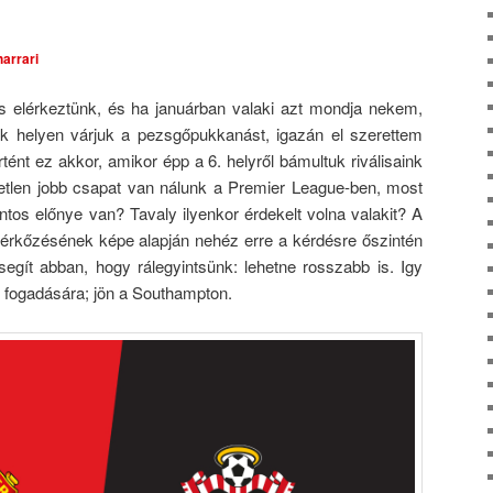
Comments
harrari
 elérkeztünk, és ha januárban valaki azt mondja nekem,
 helyen várjuk a pezsgőpukkanást, igazán el szerettem
rtént ez akkor, amikor épp a 6. helyről bámultuk riválisaink
etlen jobb csapat van nálunk a Premier League-ben, most
ntos előnye van? Tavaly ilyenkor érdekelt volna valakit? A
érkőzésének képe alapján nehéz erre a kérdésre őszintén
egít abban, hogy rálegyintsünk: lehetne rosszabb is. Igy
k fogadására; jön a Southampton.