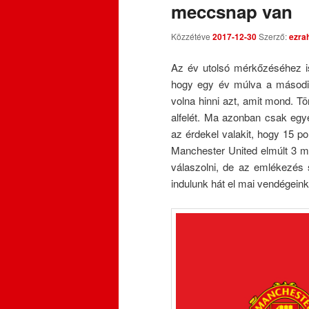
meccsnap van
Közzétéve
2017-12-30
Szerző:
ezra
Az év utolsó mérkőzéséhez is
hogy egy év múlva a második
volna hinni azt, amit mond. Tö
alfelét. Ma azonban csak egy
az érdekel valakit, hogy 15 po
Manchester United elmúlt 3 m
válaszolni, de az emlékezés s
indulunk hát el mai vendégein