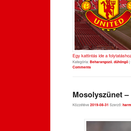
Egy kattintás ide a folytatásh
Kategória:
Beharangozó
,
dühöngő
|
Comments
Mosolyszünet –
Közzétéve
2019-08-31
Szerző:
harm