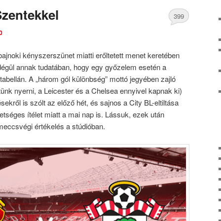
zentekkel
399
0
Comments
ajnoki kényszerszünet miatti erőltetett menet keretében
dégül annak tudatában, hogy egy győzelem esetén a
tabellán. A „három gól különbség” mottó jegyében zajló
ünk nyerni, a Leicester és a Chelsea ennyivel kapnak ki)
sekről is szólt az előző hét, és sajnos a City BL-eltiltása
etséges ítélet miatt a mai nap is. Lássuk, ezek után
 meccsvégi értékelés a stúdióban.