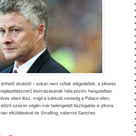
 érthető okokból – sokan nem voltak elégedettek, a sikeres
meglepetésszerű lesimázásának hála pozitív hangulatban
olves elleni iksz, majd a sokkoló vereség a Palace ellen,
z előző szezon végén már belengetett tisztogatás is jókora
mian elküldésével és Smalling, valamint Sanchez
oz….
→