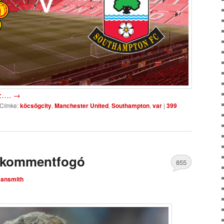
oz….
→
Címke:
köcsögcity
,
Manchester United
,
Southampton
,
var
|
399
 kommentfogó
855
ansmith
Comments