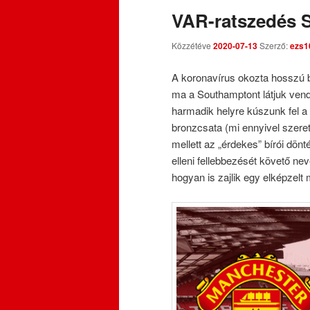
VAR-ratszedés S
Közzétéve
2020-07-13
Szerző:
ezs1
A koronavírus okozta hosszú b
ma a Southamptont látjuk ven
harmadik helyre kúszunk fel a 
bronzcsata (mi ennyivel szeret
mellett az „érdekes” bírói dönté
elleni fellebbezését követő nev
hogyan is zajlik egy elképzelt