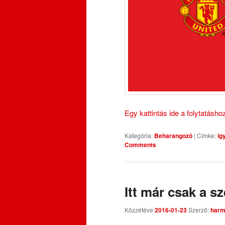
Egy kattintás ide a folytatásh
Kategória:
Beharangozó
|
Címke:
ig
Comments
Itt már csak a s
Közzétéve
2016-01-23
Szerző:
harm