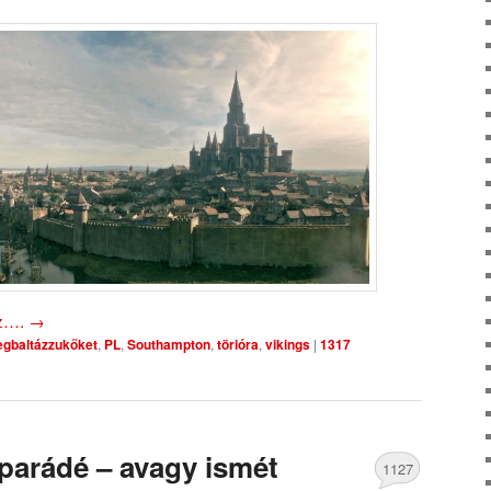
oz….
→
gbaltázzukőket
,
PL
,
Southampton
,
törióra
,
vikings
|
1317
iparádé – avagy ismét
1127