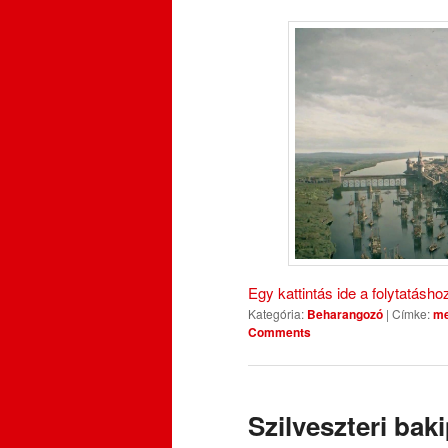
Egy kattintás ide a folytatásh
Kategória:
Beharangozó
|
Címke:
me
Comments
Szilveszteri bak