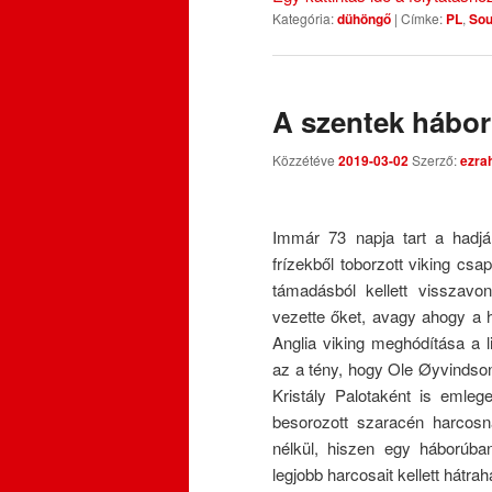
Kategória:
dühöngő
|
Címke:
PL
,
Sou
A szentek hábo
Közzétéve
2019-03-02
Szerző:
ezra
Immár 73 napja tart a hadjá
frízekből toborzott viking csa
támadásból kellett visszavon
vezette őket, avagy ahogy a h
Anglia viking meghódítása a l
az a tény, hogy Ole Øyvindson
Kristály Palotaként is emlege
besorozott szaracén harcos
nélkül, hiszen egy háborúba
legjobb harcosait kellett hát