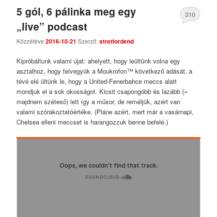
5 gól, 6 pálinka meg egy
310
„live” podcast
Comments
Közzétéve
2016-10-21
Szerző:
stretfordend
Kipróbáltunk valami újat: ahelyett, hogy leültünk volna egy
asztalhoz, hogy felvegyük a Moukrofon™ következő adását, a
tévé elé ültünk le, hogy a United-Fenerbahce meccs alatt
mondjuk el a sok okosságot. Kicsit csapongóbb és lazább (=
majdnem széteső) lett így a műsor, de reméljük, azért van
valami szórakoztatóértéke. (Pláne azért, mert már a vasárnapi,
Chelsea elleni meccset is harangozzuk benne befelé.)