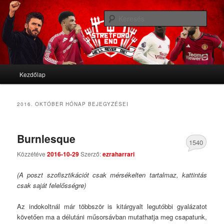
We'll never die
Kere
Stretford End
Fő menü
Kezdőlap
Tovább az elsődleges tartalomra
Tovább a másodlagos tartalomra
2016. OKTÓBER
HÓNAP BEJEGYZÉSEI
Burnlesque
1540
Közzétéve
2016-10-29
Szerző:
ezraharrari
Comments
(A poszt szofisztikációt csak mérsékelten tartalmaz, kattintás
csak saját felelősségre)
Az indokoltnál már többször is kitárgyalt legutóbbi gyalázatot
követően ma a délutáni műsorsávban mutathatja meg csapatunk,