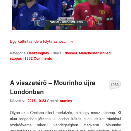
Egy kattintás ide a folytatáshoz….
→
Kategória:
Összefoglaló
|
Címke:
Chelsea
,
Manchester United
,
szopás
|
1332 Comments
A visszatérő – Mourinho újra
1283
Londonban
Comments
Közzétéve
2016-10-23
Szerző:
stanley
Olyan ez a Chelsea elleni mérkőzés, mint egy rossz másnap. Ki
akar idegenben játszani a londoni kékek ellen, akiket ráadásul
szökőévente sikerül vendégségben megverni. Mourinho
visszatérése külön apropót szolgáltat a mai találkozóhoz, bár a