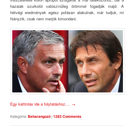
hazaiak szurkolói valószínűleg örömmel fogadják majd. A
hétvégi eredmények egész pofásan alakulnak, már tudjuk, mi
hiányzik, csak nem merjük kimondani.
Egy kattintás ide a folytatáshoz….
→
Kategória:
Beharangozó
|
1283 Comments