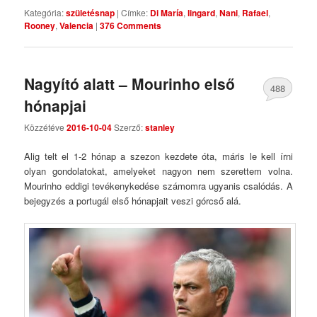
Kategória:
születésnap
|
Címke:
Di María
,
lingard
,
Nani
,
Rafael
,
Rooney
,
Valencia
|
376 Comments
Nagyító alatt – Mourinho első
488
hónapjai
Comments
Közzétéve
2016-10-04
Szerző:
stanley
Alig telt el 1-2 hónap a szezon kezdete óta, máris le kell írni
olyan gondolatokat, amelyeket nagyon nem szerettem volna.
Mourinho eddigi tevékenykedése számomra ugyanis csalódás. A
bejegyzés a portugál első hónapjait veszi górcső alá.