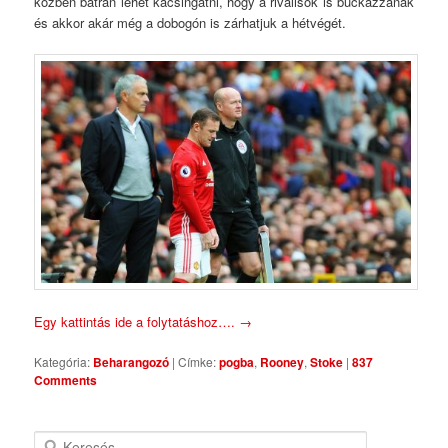
közben bátran lehet kacsingatni, hogy a riválisok is buckázzanak
és akkor akár még a dobogón is zárhatjuk a hétvégét.
Egy kattintás ide a folytatáshoz….
→
Kategória:
Beharangozó
|
Címke:
pogba
,
Rooney
,
Stoke
|
837
Comments
Keresés