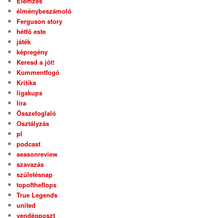
Elemzés
élménybeszámoló
Ferguson story
hétfő este
játék
képregény
Keresd a jót!
Kommentfogó
Kritika
ligakups
líra
Összefoglaló
Osztályzás
pl
podcast
seasonreview
szavazás
születésnap
topoftheflops
True Legends
united
vendégposzt