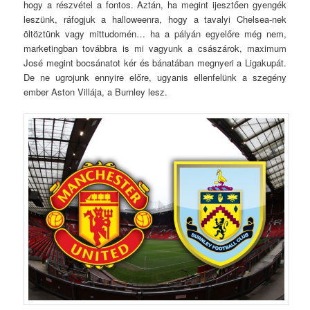
hogy a részvétel a fontos. Aztán, ha megint ijesztően gyengék
leszünk, ráfogjuk a halloweenra, hogy a tavalyi Chelsea-nek
öltöztünk vagy mittudomén… ha a pályán egyelőre még nem,
marketingban továbbra is mi vagyunk a császárok, maximum
José megint bocsánatot kér és bánatában megnyeri a Ligakupát.
De ne ugrojunk ennyire előre, ugyanis ellenfelünk a szegény
ember Aston Villája, a Burnley lesz.