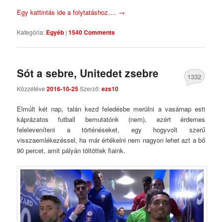
Egy kattintás ide a folytatáshoz….
→
Kategória:
Egyéb
|
1540 Comments
Sót a sebre, Unitedet zsebre
1332
Közzétéve
2016-10-25
Szerző:
ezs10
Comments
Elmúlt két nap, talán kezd feledésbe merülni a vasárnap esti
káprázatos futball bemutatónk (nem), ezért érdemes
feleleveníteni a történéseket, egy hogyvolt szerű
visszaemlékezéssel, ha már értékelni nem nagyon lehet azt a bő
90 percet, amit pályán töltöttek fiaink.