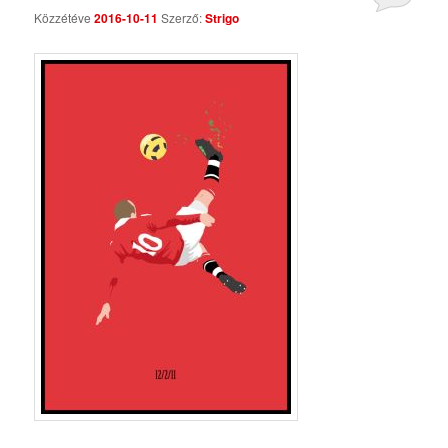
Közzétéve
2016-10-11
Szerző:
Strigo
Comments