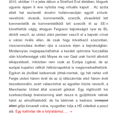
2010. október 11-e jeles dátum a Stretford End életében, blogunk
ugyanis éppen 6 éve nyitotta meg virtuális kapuit . Az azóta
eltelt hat esztendő érzelmi hullámvasútján együtt sírtunk-
nevettünk: olvasók, kommentelők, szerzők, olvasókból lett
kommentelők és kommentelőkből lett szerzők itt az SE-n
követhettük végig, ahogyan Ferguson bajnokságot nyer és BL-
döntőt veszít, az utolsó utáni percben veszíti el a bajnoki címet
a városi rivális ellen, de csak hogy következő szezonban,
visszavonulása évében újra a csúcsra érjen a bajnokságban.
Mindannyian megtapasztalhattuk a kezdeti optimista hozzáállás
után közellenséggé váló Moyes és van Gaal urak fociról alkotott
elképzeléseit, miközben nem csak az Európa Ligával, de az
európai kupafoci nélküli hétköznapokkal is megismerkedhettünk.
Egykori és jövőbeli kedvencek jöttek-mentek, így hát nehéz volt
Fergie utolsó három évét és az új időszámítás első három évét
összeboronálni, ezért választottuk az egyetlen közös nevezőt, a
Manchester United által szerzett gólokat. Egy rögtönzött kis
szerkesztőségi brainstorming alatt össze is gyűjtöttünk nektek
hatot az
elmúlthatévből
, de ha bárkinek a kedvenc
Liverpool
elleni
gólja kimaradt volna, nyugodtan tolja a HD videókat a poszt
alá.
Egy kattintás ide a folytatáshoz….
→