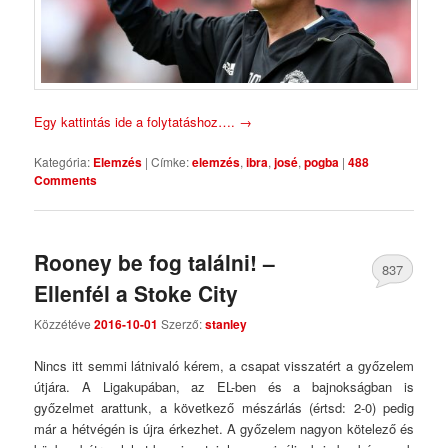
Egy kattintás ide a folytatáshoz….
→
Kategória:
Elemzés
|
Címke:
elemzés
,
ibra
,
josé
,
pogba
|
488
Comments
Rooney be fog találni! –
837
Ellenfél a Stoke City
Comments
Közzétéve
2016-10-01
Szerző:
stanley
Nincs itt semmi látnivaló kérem, a csapat visszatért a győzelem
útjára. A Ligakupában, az EL-ben és a bajnokságban is
győzelmet arattunk, a következő mészárlás (értsd: 2-0) pedig
már a hétvégén is újra érkezhet. A győzelem nagyon kötelező és