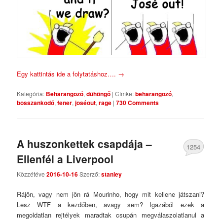
Egy kattintás ide a folytatáshoz….
→
Kategória:
Beharangozó
,
dühöngő
|
Címke:
beharangozó
,
bosszankodó
,
fener
,
joséout
,
rage
|
730 Comments
A huszonkettek csapdája –
1254
Ellenfél a Liverpool
Comments
Közzétéve
2016-10-16
Szerző:
stanley
Rájön, vagy nem jön rá Mourinho, hogy mit kellene játszani?
Lesz WTF a kezdőben, avagy sem? Igazából ezek a
megoldatlan rejtélyek maradtak csupán megválaszolatlanul a