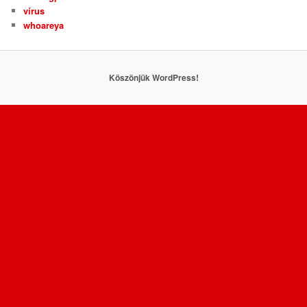
vírus
whoareya
Köszönjük WordPress!