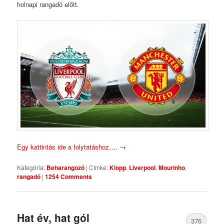
holnapi rangadó előtt.
Egy kattintás ide a folytatáshoz….
→
Kategória:
Beharangozó
|
Címke:
Klopp
,
Liverpool
,
Mourinho
,
rangadó
|
1254 Comments
Hat év, hat gól
376