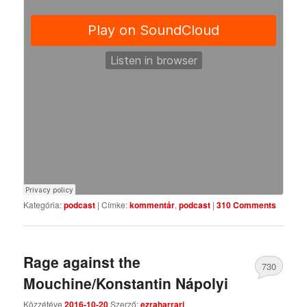
Kategória:
podcast
|
Címke:
kommentár
,
podcast
|
310 Comments
Rage against the
730
Mouchine/Konstantin Nápolyi
Comments
Közzétéve
2016-10-20
Szerző:
ezraharrari