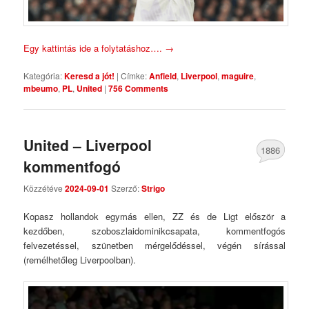
Egy kattintás ide a folytatáshoz….
→
Kategória:
Keresd a jót!
|
Címke:
Anfield
,
Liverpool
,
maguire
,
mbeumo
,
PL
,
United
|
756 Comments
United – Liverpool
1886
kommentfogó
Comments
Közzétéve
2024-09-01
Szerző:
Strigo
Kopasz hollandok egymás ellen, ZZ és de Ligt először a
kezdőben, szoboszlaidominikcsapata, kommentfogós
felvezetéssel, szünetben mérgelődéssel, végén sírással
(remélhetőleg Liverpoolban).