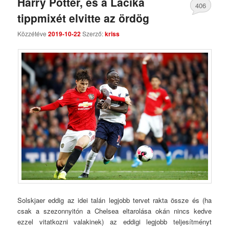
Harry Potter, és a Lacika
406
tippmixét elvitte az ördög
Comments
Közzétéve
2019-10-22
Szerző:
kriss
Solskjaer eddig az idei talán legjobb tervet rakta össze és (ha
csak a szezonnyitón a Chelsea eltarolása okán nincs kedve
ezzel vitatkozni valakinek) az eddigi legjobb teljesítményt