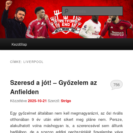
We'll never die
Kere
Stretford End
Fő menü
Kezdőlap
Tovább az elsődleges tartalomra
Tovább a másodlagos tartalomra
CÍMKE:
LIVERPOOL
Szeresd a jót! – Győzelem az
756
Anfielden
Comments
Közzétéve
2025-10-21
Szerző:
Strigo
Egy győzelmet általában nem kell megmagyarázni, az ősi rivális
otthonában 9 év után elért sikert meg pláne nem. Persze,
alakulhatott volna máshogyan is, a szerencsével sem álltunk
hadilábon, de a szezon eddigi pechszériáját figyelembe véve