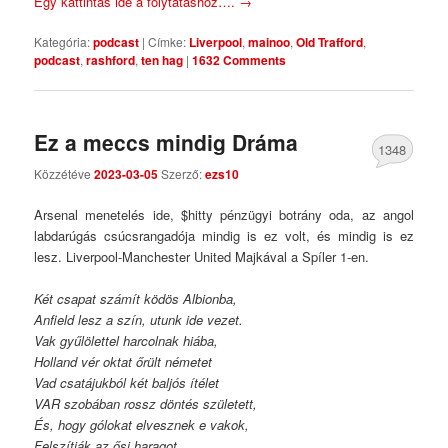
Egy kattintás ide a folytatáshoz….
→
Kategória:
podcast
|
Címke:
Liverpool
,
mainoo
,
Old Trafford
,
podcast
,
rashford
,
ten hag
|
1632 Comments
Ez a meccs mindig Dráma
1348
Közzétéve
2023-03-05
Szerző:
ezs10
Comments
Arsenal menetelés ide, $hitty pénzügyi botrány oda, az angol
labdarúgás csúcsrangadója mindig is ez volt, és mindig is ez
lesz. Liverpool-Manchester United Majkával a Spíler 1-en.
Két csapat számít ködös Albionba,
Anfield lesz a szín, utunk ide vezet.
Vak gyűlölettel harcolnak hiába,
Holland vér oktat őrült németet
Vad csatájukból két baljós ítélet
VAR szobában rossz döntés született,
És, hogy gólokat elvesznek e vakok,
Felszítják az ősi haragot.