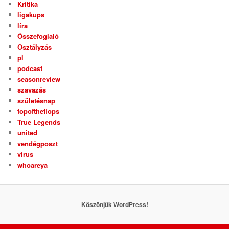
Kritika
ligakups
líra
Összefoglaló
Osztályzás
pl
podcast
seasonreview
szavazás
születésnap
topoftheflops
True Legends
united
vendégposzt
vírus
whoareya
Köszönjük WordPress!