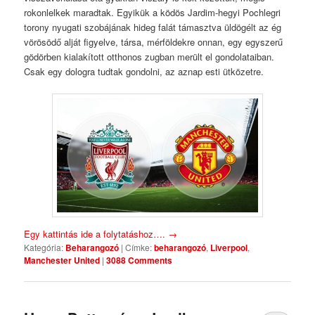
rokonlelkek maradtak. Egyikük a ködös Jardim-hegyi Pochlegri
torony nyugati szobájának hideg falát támasztva üldögélt az ég
vörösödő alját figyelve, társa, mérföldekre onnan, egy egyszerű
gödörben kialakított otthonos zugban merült el gondolataiban.
Csak egy dologra tudtak gondolni, az aznap esti ütközetre.
Egy kattintás ide a folytatáshoz….
→
Kategória:
Beharangozó
|
Címke:
beharangozó
,
Liverpool
,
Manchester United
|
3088 Comments