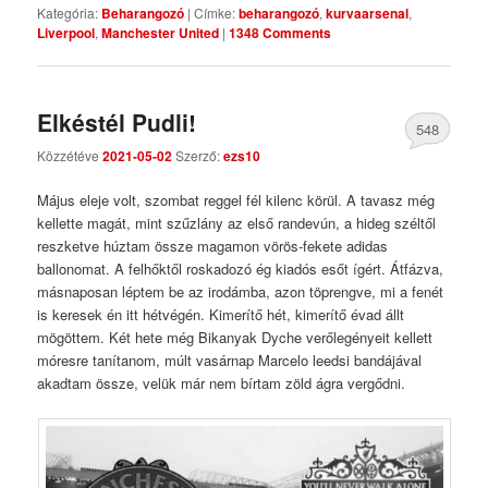
Kategória:
Beharangozó
|
Címke:
beharangozó
,
kurvaarsenal
,
Liverpool
,
Manchester United
|
1348 Comments
Elkéstél Pudli!
548
Közzétéve
2021-05-02
Szerző:
ezs10
Comments
Május eleje volt, szombat reggel fél kilenc körül. A tavasz még
kellette magát, mint szűzlány az első randevún, a hideg széltől
reszketve húztam össze magamon vörös-fekete adidas
ballonomat. A felhőktől roskadozó ég kiadós esőt ígért. Átfázva,
másnaposan léptem be az irodámba, azon töprengve, mi a fenét
is keresek én itt hétvégén. Kimerítő hét, kimerítő évad állt
mögöttem. Két hete még Bikanyak Dyche verőlegényeit kellett
móresre tanítanom, múlt vasárnap Marcelo leedsi bandájával
akadtam össze, velük már nem bírtam zöld ágra vergődni.