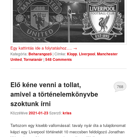
Egy kattintás ide a folytatáshoz….
→
Kategória:
Beharangozó
|
Címke:
Klopp
,
Liverpool
,
Manchester
United
,
Tornatanár
|
548 Comments
Elő kéne venni a tollat,
768
amivel a történelemkönyvbe
Comments
szoktunk írni
Közzétéve
2021-01-23
Szerző:
kriss
Tartozom egy kisebb vallomással: tavaly nyár óta a tulajdonomat
képzi egy Liverpool történetét 10 meccsben feldolgozó Jonathan