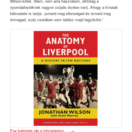
Wilson-kötet. (Nem, nem
arra
használom, állítólag a
nyomdafestéknek nagyon csípős érzése van). Ahogy a kínaiak
bölcselete is tartja: „ismerd meg ellenséged és ismerd meg
önmagad, száz csatában sem találsz majd legyőzőre.”
Egy kattintás ide a folytatáshoz….
→