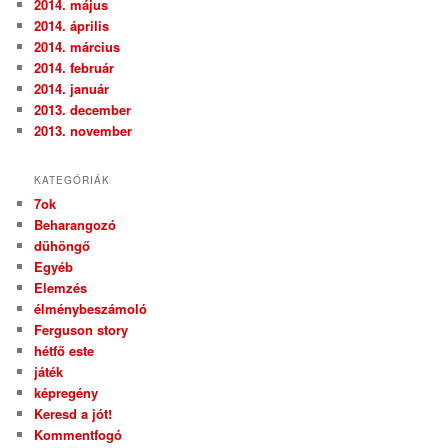
2014. május
2014. április
2014. március
2014. február
2014. január
2013. december
2013. november
KATEGÓRIÁK
7ok
Beharangozó
dühöngő
Egyéb
Elemzés
élménybeszámoló
Ferguson story
hétfő este
játék
képregény
Keresd a jót!
Kommentfogó