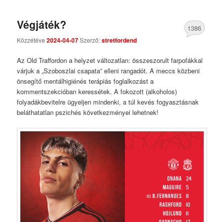
Végjáték?
1386
Közzétéve
2024-04-07
Szerző:
stretfordend
Comments
Az Old Traffordon a helyzet változatlan: összeszorult farpofákkal
várjuk a „Szoboszlai csapata” elleni rangadót. A meccs közbeni
önsegítő mentálhigiénés terápiás foglalkozást a
kommentszekcióban keressétek. A fokozott (alkoholos)
folyadákbevitelre ügyeljen mindenki, a túl kevés fogyasztásnak
beláthatatlan pszichés következményei lehetnek!