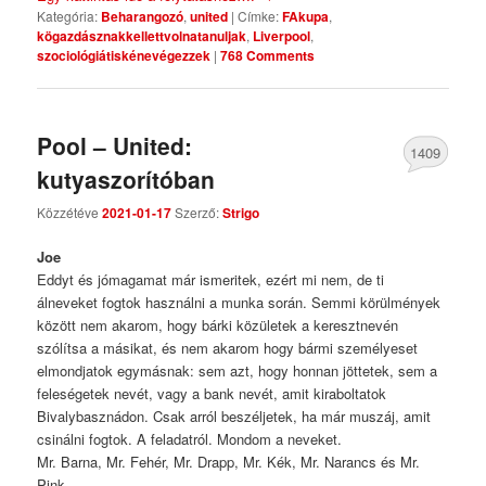
Kategória:
Beharangozó
,
united
|
Címke:
FAkupa
,
kögazdásznakkellettvolnatanuljak
,
Liverpool
,
szociológiátiskénevégezzek
|
768 Comments
Pool – United:
1409
kutyaszorítóban
Comments
Közzétéve
2021-01-17
Szerző:
Strigo
Joe
Eddyt és jómagamat már ismeritek, ezért mi nem, de ti
álneveket fogtok használni a munka során. Semmi körülmények
között nem akarom, hogy bárki közületek a keresztnevén
szólítsa a másikat, és nem akarom hogy bármi személyeset
elmondjatok egymásnak: sem azt, hogy honnan jöttetek, sem a
feleségetek nevét, vagy a bank nevét, amit kiraboltatok
Bivalybasznádon. Csak arról beszéljetek, ha már muszáj, amit
csinálni fogtok. A feladatról. Mondom a neveket.
Mr. Barna, Mr. Fehér, Mr. Drapp, Mr. Kék, Mr. Narancs és Mr.
Pink.