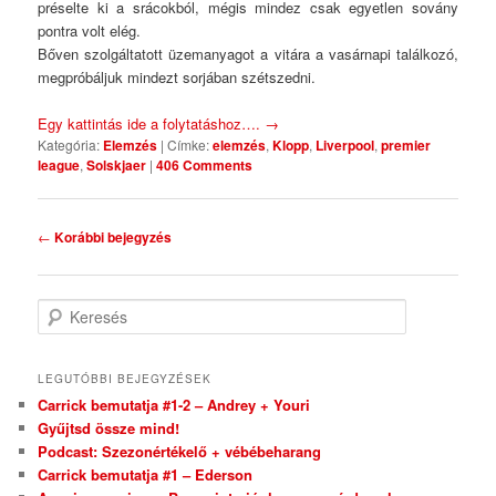
préselte ki a srácokból, mégis mindez csak egyetlen sovány
pontra volt elég.
Bőven szolgáltatott üzemanyagot a vitára a vasárnapi találkozó,
megpróbáljuk mindezt sorjában szétszedni.
Egy kattintás ide a folytatáshoz….
→
Kategória:
Elemzés
|
Címke:
elemzés
,
Klopp
,
Liverpool
,
premier
league
,
Solskjaer
|
406 Comments
Bejegyzés navigáció
←
Korábbi bejegyzés
Keresés
LEGUTÓBBI BEJEGYZÉSEK
Carrick bemutatja #1-2 – Andrey + Youri
Gyűjtsd össze mind!
Podcast: Szezonértékelő + vébébeharang
Carrick bemutatja #1 – Ederson