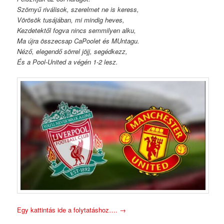
Szörnyű riválisok, szerelmet ne is keress,
Vörösök tusájában, mi mindig heves,
Kezdetektől fogva nincs semmilyen alku,
Ma újra összecsap CaPoolet és MUntagu.
Néző, elegendő sörrel jöjj, segédkezz,
És a Pool-United a végén 1-2 lesz.
Egy kattintás ide a folytatáshoz….
→