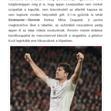
tulajdonképpen még jó is, hogy éppen Liverpoolban nem minket
szopattak a kapufák, nem bravúrkodott az ellenfél kapusa és
nem kaptunk minden helyzetből gólt. 2-1-re győztük le tehát
Szoboszlai Dominik
Kerkez Milos Csapatát, 2 pontra
megközelítve őket a tabellán, az eufóriából visszatérve pedig
éppen itt az ideje videós rovatunknak. Amorim mester érdekes
kezdőcsapattal és meccstervvel készült a rangadóra, a gólokon
kívül leginkább erre fókuszálunk a klipekben.