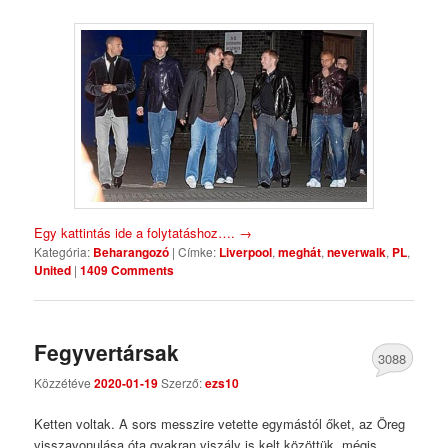
Egy kattintás ide a folytatáshoz….
→
Kategória:
Beharangozó
|
Címke:
Liverpool
,
meghát
,
neverwalk
,
PL
,
United
|
1409 Comments
Fegyvertársak
3088
Közzétéve
2020-01-19
Szerző:
ezs10
Comments
Ketten voltak. A sors messzire vetette egymástól őket, az Öreg
visszavonulása óta gyakran viszály is kelt közöttük, mégis