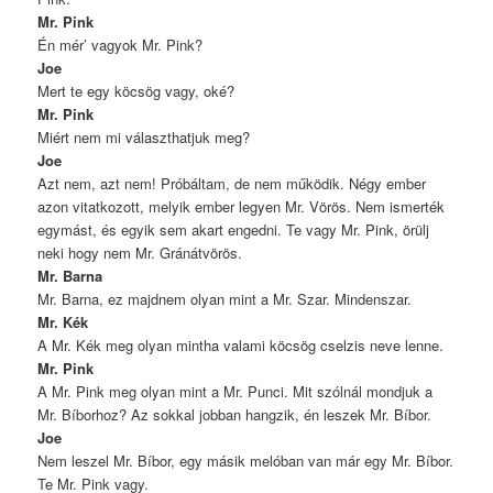
Mr. Pink
Én mér’ vagyok Mr. Pink?
Joe
Mert te egy köcsög vagy, oké?
Mr. Pink
Miért nem mi választhatjuk meg?
Joe
Azt nem, azt nem! Próbáltam, de nem működik. Négy ember
azon vitatkozott, melyik ember legyen Mr. Vörös. Nem ismerték
egymást, és egyik sem akart engedni. Te vagy Mr. Pink, örülj
neki hogy nem Mr. Gránátvörös.
Mr. Barna
Mr. Barna, ez majdnem olyan mint a Mr. Szar. Mindenszar.
Mr. Kék
A Mr. Kék meg olyan mintha valami köcsög cselzis neve lenne.
Mr. Pink
A Mr. Pink meg olyan mint a Mr. Punci. Mit szólnál mondjuk a
Mr. Bíborhoz? Az sokkal jobban hangzik, én leszek Mr. Bíbor.
Joe
Nem leszel Mr. Bíbor, egy másik melóban van már egy Mr. Bíbor.
Te Mr. Pink vagy.