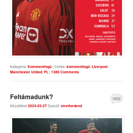
Kategória:
Kommentfogó
|
Címke:
kommentfogó
,
Liverpool
,
Manchester United
,
PL
|
1386 Comments
Feltámadunk?
1632
Közzétéve
2024-03-27
Szerző:
stretfordend
Comments