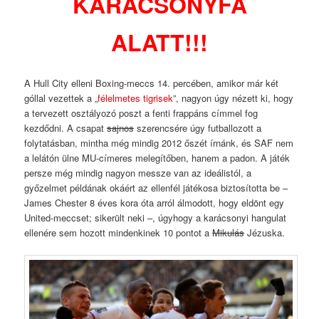
KARÁCSONYFA
ALATT!!!
A Hull City elleni Boxing-meccs 14. percében, amikor már két
góllal vezettek a „
félelmetes tigrisek
”, nagyon úgy nézett ki, hogy
a tervezett osztályozó poszt a fenti frappáns címmel fog
kezdődni. A csapat
sajnos
szerencsére úgy futballozott a
folytatásban, mintha még mindig 2012 őszét írnánk, és SAF nem
a lelátón ülne MU-címeres melegítőben, hanem a padon. A játék
persze még mindig nagyon messze van az ideálistól, a
győzelmet példának okáért az ellenfél játékosa biztosította be –
James Chester 8 éves kora óta arról álmodott, hogy eldönt egy
United-meccset; sikerült neki –, úgyhogy a karácsonyi hangulat
ellenére sem hozott mindenkinek 10 pontot a
Mikulás
Jézuska.