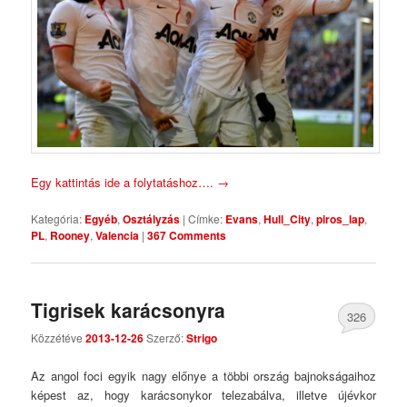
Egy kattintás ide a folytatáshoz….
→
Kategória:
Egyéb
,
Osztályzás
|
Címke:
Evans
,
Hull_City
,
piros_lap
,
PL
,
Rooney
,
Valencia
|
367 Comments
Tigrisek karácsonyra
326
Közzétéve
2013-12-26
Szerző:
Strigo
Comments
Az angol foci egyik nagy előnye a többi ország bajnokságaihoz
képest az, hogy karácsonykor telezabálva, illetve újévkor