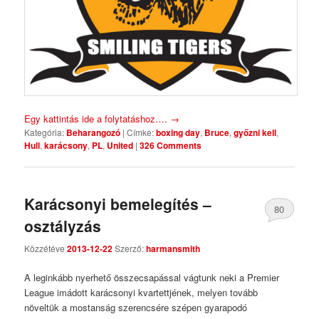
Egy kattintás ide a folytatáshoz….
→
Kategória:
Beharangozó
|
Címke:
boxing day
,
Bruce
,
győzni kell
,
Hull
,
karácsony
,
PL
,
United
|
326 Comments
Karácsonyi bemelegítés –
80
osztályzás
Comments
Közzétéve
2013-12-22
Szerző:
harmansmith
A leginkább nyerhető összecsapással vágtunk neki a Premier
League imádott karácsonyi kvartettjének, melyen tovább
növeltük a mostanság szerencsére szépen gyarapodó