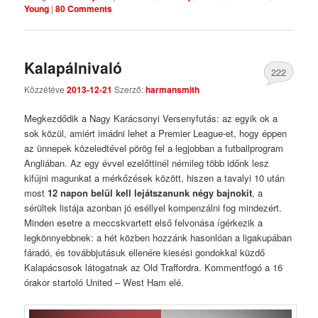
Young
|
80 Comments
Kalapálnivaló
222
Közzétéve
2013-12-21
Szerző:
harmansmith
Comments
Megkezdődik a Nagy Karácsonyi Versenyfutás: az egyik ok a
sok közül, amiért imádni lehet a Premier League-et, hogy éppen
az ünnepek közeledtével pörög fel a legjobban a futballprogram
Angliában. Az egy évvel ezelőttinél némileg több időnk lesz
kifújni magunkat a mérkőzések között, hiszen a tavalyi 10 után
most
12 napon belül kell lejátszanunk négy bajnokit
, a
sérültek listája azonban jó eséllyel kompenzálni fog mindezért.
Minden esetre a meccskvartett első felvonása ígérkezik a
legkönnyebbnek: a hét közben hozzánk hasonlóan a ligakupában
fáradó, és továbbjutásuk ellenére kiesési gondokkal küzdő
Kalapácsosok látogatnak az Old Traffordra. Kommentfogó a 16
órakor startoló United – West Ham elé.