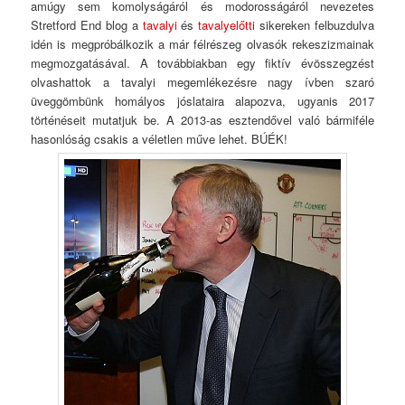
amúgy sem komolyságáról és modorosságáról nevezetes
Stretford End blog a
tavalyi
és
tavalyelőtti
sikereken felbuzdulva
idén is megpróbálkozik a már félrészeg olvasók rekeszizmainak
megmozgatásával. A továbbiakban egy fiktív évösszegzést
olvashattok a tavalyi megemlékezésre nagy ívben szaró
üveggömbünk homályos jóslataira alapozva, ugyanis 2017
történéseit mutatjuk be. A 2013-as esztendővel való bármiféle
hasonlóság csakis a véletlen műve lehet. BÚÉK!