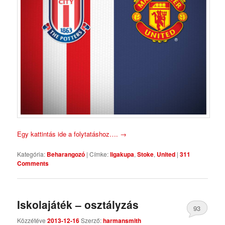
Egy kattintás ide a folytatáshoz….
→
Kategória:
Beharangozó
|
Címke:
ligakupa
,
Stoke
,
United
|
311
Comments
Iskolajáték – osztályzás
93
Közzétéve
2013-12-16
Szerző:
harmansmith