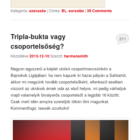
Kategória:
szavazás
|
Címke:
BL
,
sorsolás
|
39 Comments
Tripla-bukta vagy
211
csoportelsőség?
Comments
Közzétéve
2013-12-10
Szerző:
harmansmith
Nagyon egyszerű a képlet utolsó csoportmeccsünkön a
Bajnokok Ligájában: ha nem kapunk ki hazai pályán a Sahtartól,
akkor mi megyünk tovább csoportelsőként, ellenkező esetben
viszont az ukránok érnek oda az első helyre, mi pedig várhatjuk
majd valamelyik bivalyerős csoportelsőt a legjobb 16 között.
Csak mert idén annyira szeretjük tökön lőni magunkat.
Kommentfogó, tessék szurkolni!