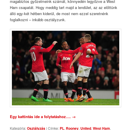
magabiztos győzelmeink számát, könnyedén legyőzve a West
Ham csapatát. Hogy meddig tart majd a lendület, az az előttünk
álló egy-két hétben kiderül, de most nem ezzel szeretnénk
foglalkozni – inkább osztályzunk.
Egy kattintás ide a folytatáshoz….
→
Kategória:
Osztályzás
|
Címke:
PL
,
Rooney
,
United
,
West Ham
,