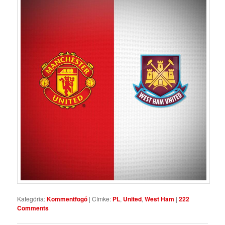
Kategória:
Kommentfogó
|
Címke:
PL
,
United
,
West Ham
|
222
Comments