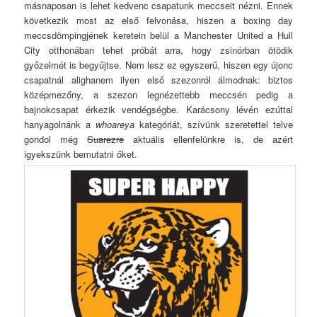
másnaposan is lehet kedvenc csapatunk meccseit nézni. Ennek
következik most az első felvonása, hiszen a boxing day
meccsdömpingjének keretein belül a Manchester United a Hull
City otthonában tehet próbát arra, hogy zsinórban ötödik
győzelmét is begyűjtse. Nem lesz ez egyszerű, hiszen egy újonc
csapatnál alighanem ilyen első szezonról álmodnak: biztos
középmezőny, a szezon legnézettebb meccsén pedig a
bajnokcsapat érkezik vendégségbe. Karácsony lévén ezúttal
hanyagolnánk a
whoareya
kategóriát, szívünk szeretettel telve
gondol még
Suarezre
aktuális ellenfelünkre is, de azért
igyekszünk bemutatni őket.