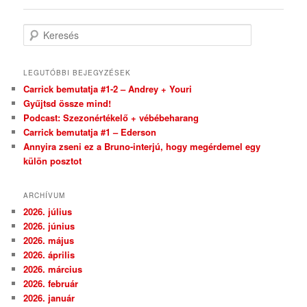
Keresés
LEGUTÓBBI BEJEGYZÉSEK
Carrick bemutatja #1-2 – Andrey + Youri
Gyűjtsd össze mind!
Podcast: Szezonértékelő + vébébeharang
Carrick bemutatja #1 – Ederson
Annyira zseni ez a Bruno-interjú, hogy megérdemel egy
külön posztot
ARCHÍVUM
2026. július
2026. június
2026. május
2026. április
2026. március
2026. február
2026. január