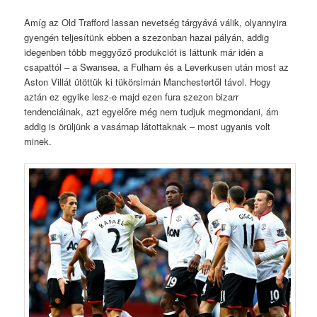
Comments
Amíg az Old Trafford lassan nevetség tárgyává válik, olyannyira
gyengén teljesítünk ebben a szezonban hazai pályán, addig
idegenben több meggyőző produkciót is láttunk már idén a
csapattól – a Swansea, a Fulham és a Leverkusen után most az
Aston Villát ütöttük ki tükörsimán Manchestertől távol. Hogy
aztán ez egyike lesz-e majd ezen fura szezon bizarr
tendenciáinak, azt egyelőre még nem tudjuk megmondani, ám
addig is örüljünk a vasárnap látottaknak – most ugyanis volt
minek.