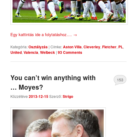
Egy kattintás ide a folytatáshoz….
→
Kategória:
Osztályzás
|
Címke:
Aston Villa
,
Cleverley
,
Fletcher
,
PL
,
United
,
Valencia
,
Welbeck
|
93 Comments
You can’t win anything with
153
… Moyes?
Comments
Közzétéve
2013-12-15
Szerző:
Strigo