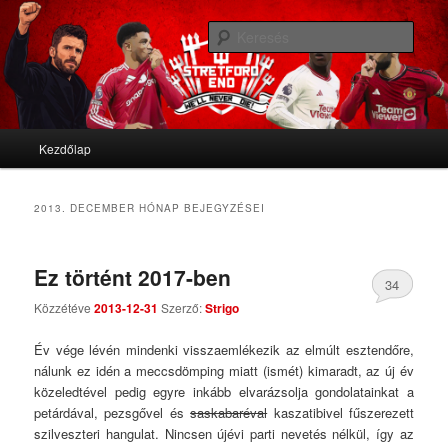
We'll never die
Kere
Stretford End
Fő menü
Kezdőlap
Tovább az elsődleges tartalomra
Tovább a másodlagos tartalomra
2013. DECEMBER
HÓNAP BEJEGYZÉSEI
Ez történt 2017-ben
34
Közzétéve
2013-12-31
Szerző:
Strigo
Comments
Év vége lévén mindenki visszaemlékezik az elmúlt esztendőre,
nálunk ez idén a meccsdömping miatt (ismét) kimaradt, az új év
közeledtével pedig egyre inkább elvarázsolja gondolatainkat a
petárdával, pezsgővel és
saskabaréval
kaszatibivel fűszerezett
szilveszteri hangulat. Nincsen újévi parti nevetés nélkül, így az