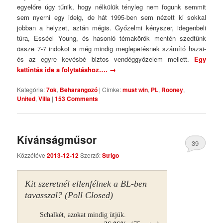
egyelőre úgy tűnik, hogy nélkülük tényleg nem fogunk semmit
sem nyerni egy ideig, de hát 1995-ben sem nézett ki sokkal
jobban a helyzet, aztán mégis. Győzelmi kényszer, idegenbeli
túra, Esséel Young, és hasonló témakörök mentén szedtünk
össze 7-7 indokot a még mindig meglepetésnek számító hazai-
és az egyre kevésbé biztos vendéggyőzelem mellett.
Egy
kattintás ide a folytatáshoz….
→
Kategória:
7ok
,
Beharangozó
|
Címke:
must win
,
PL
,
Rooney
,
United
,
Villa
|
153 Comments
Kívánságműsor
39
Közzétéve
2013-12-12
Szerző:
Strigo
Comments
Kit szeretnél ellenfélnek a BL-ben
tavasszal? (Poll Closed)
Schalkét, azokat mindig ütjük.