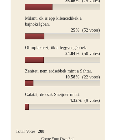
36.06%
(75 votes)
Milant, ők is épp kilencedikek a
bajnokságban.
25%
(52 votes)
Olimpiakoszt, ők a leggyengébbek.
24.04%
(50 votes)
Zenitet, nem erősebbek mint a Sahtar.
10.58%
(22 votes)
Galatát, de csak Sneijder miatt.
4.32%
(9 votes)
Total Votes:
208
Create Your Own Poll