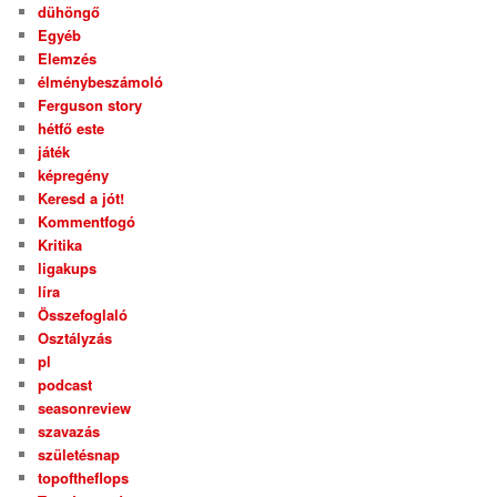
dühöngő
Egyéb
Elemzés
élménybeszámoló
Ferguson story
hétfő este
játék
képregény
Keresd a jót!
Kommentfogó
Kritika
ligakups
líra
Összefoglaló
Osztályzás
pl
podcast
seasonreview
szavazás
születésnap
topoftheflops