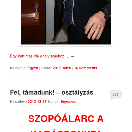
Egy kattintás ide a folytatáshoz….
→
Kategória:
Egyéb
|
Címke:
2017
,
búék
|
34 Comments
Fel, támadunk! – osztályzás
367
Közzétéve
2013-12-27
Szerző:
Beyonder
Comments
SZOPÓÁLARC A