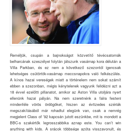
Reméljük, csupán a bajnokságot közvetítő tévécsatornák
belharcának szeszélyei folytán játszunk vasárnap kora délután a
Villa Parkban, és ez nem a következő szezontól igencsak
lehetséges csütörtök-vasárnap meccsnapokra való felkészülés.
A kínos hazai vereségek miatt a történelem nem sokat számít
ebben a szezonban, mégis kénytelenek vagyunk felidézni azt a
18 évvel ezelőtti pillanatot, amikor az Aston Villa utoljára nyert
ellenünk hazai pályán. Na nem szeretnénk a falra festeni
mindenféle vörös ördögöket, hiszen az évtizedes szériák
megszakításából már rohadtul elegünk van, csak a nemrég
megjelent Class of ’92 kapcsán jutott eszünkbe, mit is mondott a
BBC-s szakértők legrosszabbika aznap este. You can’t win
anything with kids. A srácok többsége azóta visszavonult, és