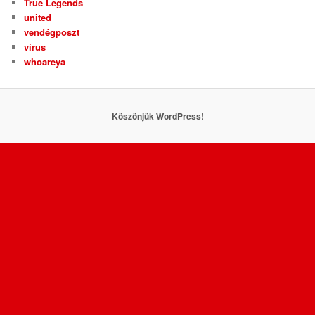
True Legends
united
vendégposzt
vírus
whoareya
Köszönjük WordPress!