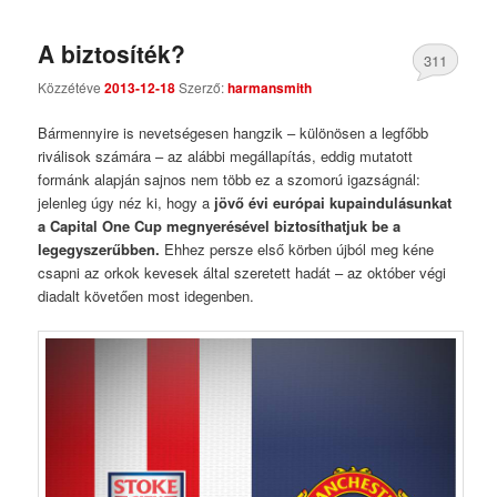
A biztosíték?
311
Közzétéve
2013-12-18
Szerző:
harmansmith
Comments
Bármennyire is nevetségesen hangzik – különösen a legfőbb
riválisok számára – az alábbi megállapítás, eddig mutatott
formánk alapján sajnos nem több ez a szomorú igazságnál:
jelenleg úgy néz ki, hogy a
jövő évi európai kupaindulásunkat
a Capital One Cup megnyerésével biztosíthatjuk be a
legegyszerűbben.
Ehhez persze első körben újból meg kéne
csapni az orkok kevesek által szeretett hadát – az október végi
diadalt követően most idegenben.