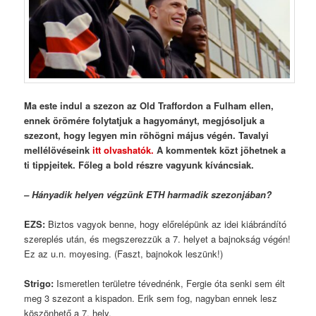
Ma este indul a szezon az Old Traffordon a Fulham ellen,
ennek örömére folytatjuk a hagyományt, megjósoljuk a
szezont, hogy legyen min röhögni május végén. Tavalyi
mellélövéseink
itt olvashatók.
A kommentek közt jöhetnek a
ti tippjeitek. Főleg a bold részre vagyunk kíváncsiak.
– Hányadik helyen végzünk ETH harmadik szezonjában?
EZS
:
Biztos vagyok benne, hogy előrelépünk az idei kiábrándító
szereplés után, és megszerezzük a 7. helyet a bajnokság végén!
Ez az u.n. moyesing. (Faszt, bajnokok leszünk!)
Strigo
:
Ismeretlen területre tévednénk, Fergie óta senki sem élt
meg 3 szezont a kispadon. Erik sem fog, nagyban ennek lesz
köszönhető a 7. hely.