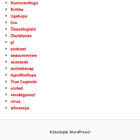
Kommentfogó
Kritika
ligakups
líra
Összefoglaló
Osztályzás
pl
podcast
seasonreview
szavazás
születésnap
topoftheflops
True Legends
united
vendégposzt
vírus
whoareya
Köszönjük WordPress!