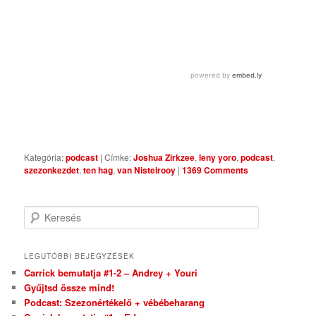
Kategória:
podcast
|
Címke:
Joshua Zirkzee
,
leny yoro
,
podcast
,
szezonkezdet
,
ten hag
,
van Nistelrooy
|
1369 Comments
Keresés
LEGUTÓBBI BEJEGYZÉSEK
Carrick bemutatja #1-2 – Andrey + Youri
Gyűjtsd össze mind!
Podcast: Szezonértékelő + vébébeharang