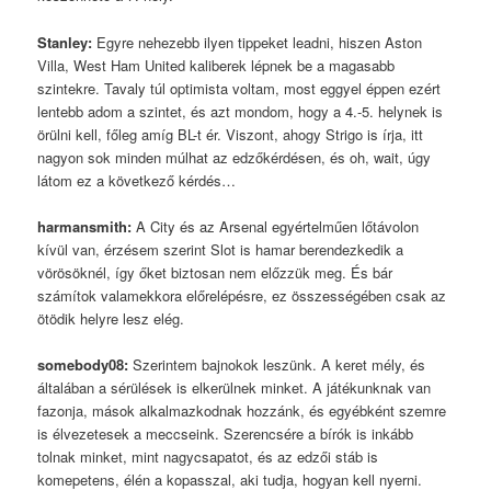
Stanley
:
Egyre nehezebb ilyen tippeket leadni, hiszen Aston
Villa, West Ham United kaliberek lépnek be a magasabb
szintekre. Tavaly túl optimista voltam, most eggyel éppen ezért
lentebb adom a szintet, és azt mondom, hogy a 4.-5. helynek is
örülni kell, főleg amíg BL-t ér. Viszont, ahogy Strigo is írja, itt
nagyon sok minden múlhat az edzőkérdésen, és oh, wait, úgy
látom ez a következő kérdés…
harmansmith
:
A City és az Arsenal egyértelműen lőtávolon
kívül van, érzésem szerint Slot is hamar berendezkedik a
vörösöknél, így őket biztosan nem előzzük meg. És bár
számítok valamekkora előrelépésre, ez összességében csak az
ötödik helyre lesz elég.
somebody08
:
Szerintem bajnokok leszünk. A keret mély, és
általában a sérülések is elkerülnek minket. A játékunknak van
fazonja, mások alkalmazkodnak hozzánk, és egyébként szemre
is élvezetesek a meccseink. Szerencsére a bírók is inkább
tolnak minket, mint nagycsapatot, és az edzői stáb is
komepetens, élén a kopasszal, aki tudja, hogyan kell nyerni.