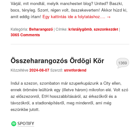
Várjál, mit mondtál, melyik manchesteri blog? United? Baszki,
bocs, tényleg. Szorri, régen volt, összekevertem! Akkor húzd ki,
amit eddig írtam!
Egy kattintás ide a folytatáshoz….
→
Kategória:
Beharangozó
|
Címke:
kristálygömb
,
szezonkezdet
|
3065 Comments
Összeharangozós Ördögi Kör
1369
Közzétéve
2024-08-07
Szerző:
stretfordend
Comments
Indul a szezon, szombaton már szuperkupázunk a City ellen,
ennek örömére leültünk egy (illetve három) mikrofon elé. Volt szó
az előszezonról, EtH hosszabbításáról, az érkezőkről és a
távozókról, a stadionépítésről, meg mindenről, ami még
eszünkbe jutott.