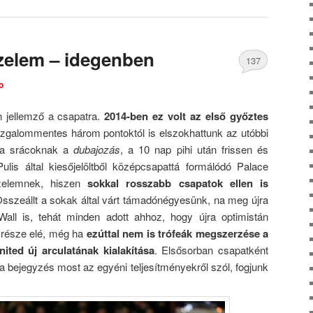
zelem – idegenben
137
o
Comments
 jellemző a csapatra.
2014-ben ez volt az első győztes
 izgalommentes három pontoktól is elszokhattunk az utóbbi
tt a srácoknak a
dubajozás
, a 10 nap pihi után frissen és
ulis által kiesőjelöltből középcsapattá formálódó Palace
őzelemnek, hiszen
sokkal rosszabb csapatok ellen is
Összeállt a sokak által várt támadónégyesünk, na meg újra
all is, tehát minden adott ahhoz, hogy újra optimistán
 része elé, még ha
ezúttal nem is trófeák megszerzése a
ted új arculatának kialakítása
. Elsősorban csapatként
 a bejegyzés most az egyéni teljesítményekről szól, fogjunk