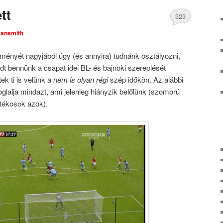
tt
323
ansmith
Comments
ítményét nagyjából úgy (és annyira) tudnánk osztályozni,
t bennünk a csapat idei BL- és bajnoki szereplését
tek ti is velünk a
nem is olyan régi
szép időkön. Az alábbi
glalja mindazt, ami jelenleg hiányzik belőlünk (szomorú
átékosok azok).