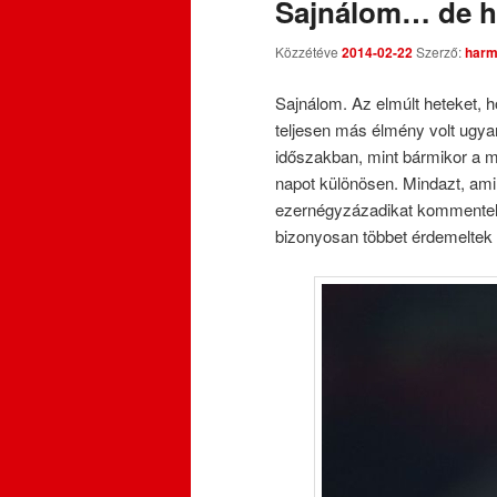
Sajnálom… de h
Közzétéve
2014-02-22
Szerző:
harm
Sajnálom. Az elmúlt heteket, h
teljesen más élmény volt ugya
időszakban, mint bármikor a m
napot különösen. Mindazt, ami 
ezernégyzázadikat kommentelit
bizonyosan többet érdemeltek