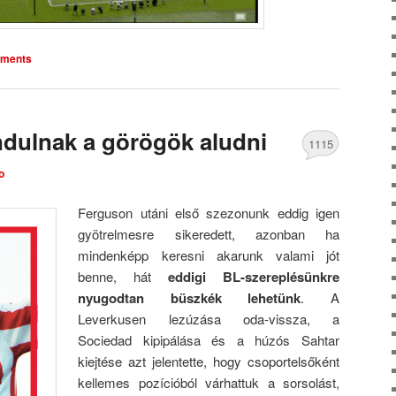
ments
ndulnak a görögök aludni
1115
o
Comments
Ferguson utáni első szezonunk eddig igen
gyötrelmesre sikeredett, azonban ha
mindenképp keresni akarunk valami jót
benne, hát
eddigi BL-szereplésünkre
nyugodtan büszkék lehetünk
. A
Leverkusen lezúzása oda-vissza, a
Sociedad kipipálása és a húzós Sahtar
kiejtése azt jelentette, hogy csoportelsőként
kellemes pozícióból várhattuk a sorsolást,