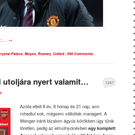
oz….
→
rystal Palace
,
Moyes
,
Rooney
,
United
|
396 Comments
 utoljára nyert valamit…
1247
o
Comments
Azóta eltelt 8 év, 8 hónap és 21 nap, ami
rohadtul sok, mégsem váltottak managert. A
Wenger iránti bizalom ágyús körökben úgy tűnik
töretlen, pedig az
elmútnyócévben
egy komplett