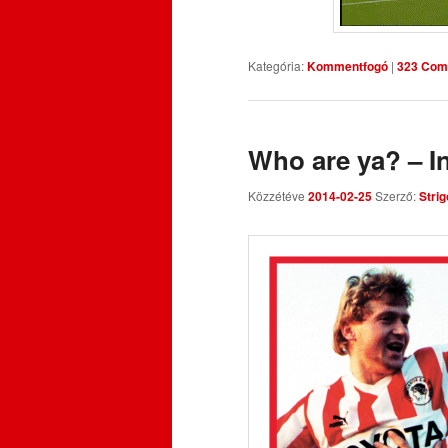
Kategória:
Kommentfogó
|
323 Com
Who are ya? – I
Közzétéve
2014-02-25
Szerző:
Strig