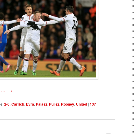
oz….
→
e:
2-0
,
Carrick
,
Evra
,
Palasz
,
Pulisz
,
Rooney
,
United
|
137