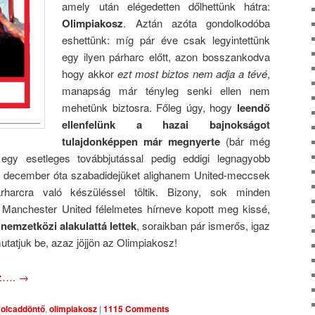
amely után elégedetten dőlhettünk hátra:
Olimpiakosz
. Aztán azóta gondolkodóba
eshettünk: míg pár éve csak legyintettünk
egy ilyen párharc előtt, azon bosszankodva
hogy akkor
ezt most biztos nem adja a tévé
,
manapság már tényleg senki ellen nem
mehetünk biztosra. Főleg úgy, hogy
leendő
ellenfelünk a hazai bajnokságot
tulajdonképpen már megnyerte
(bár még
egy esetleges továbbjutással pedig eddigi legnagyobb
y december óta szabadidejüket alighanem United-meccsek
harcra való készüléssel töltik. Bizony, sok minden
Manchester United félelmetes hírneve kopott meg kissé,
 nemzetközi alakulattá lettek
, soraikban pár ismerős, igaz
mutatjuk be, azaz jöjjön az Olimpiakosz!
oz….
→
olcaddöntő
,
olimpiakosz
|
1115 Comments