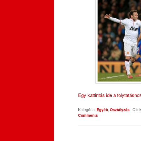
Egy kattintás ide a folytatásh
Kategória:
Egyéb
,
Osztályzás
|
Címk
Comments