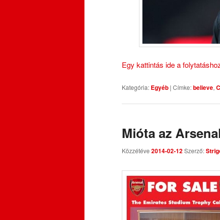
Egy kattintás ide a folytatásh
Kategória:
Egyéb
|
Címke:
believe
,
C
Mióta az Arsenal
Közzétéve
2014-02-12
Szerző:
Strig