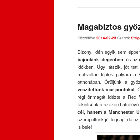
Magabiztos győ
Közzétéve
2014-02-23
Szerző:
Strig
Bizony, idén egyik sem éppen
bajnokink idegenben
, és az
időkben. Úgy látszik, jót te
motiváltan léptek pályára a P
otthonában. Örüljünk a gy
veszítettünk már pontokat
. 
régi önmagát idézte a Red W
tekintsünk a szezon hátralévő
cél, hanem a Manchester Uni
szerepeltünk jól tegnap, de ez
is bele!