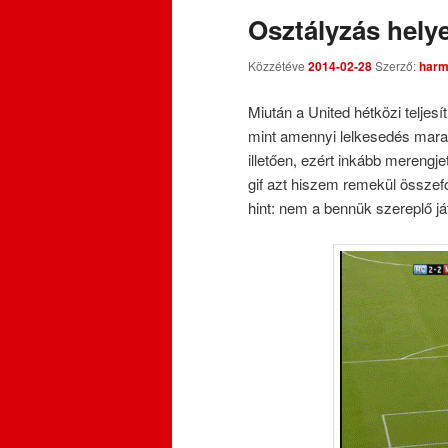
Osztályzás helye
Közzétéve
2014-02-28
Szerző:
harm
Miután a United hétközi teljes
mint amennyi lelkesedés marad
illetően, ezért inkább merengje
gif azt hiszem remekül összefo
hint: nem a bennük szereplő j