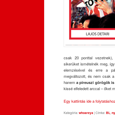
csak 20 ponttal vezetnek), 
sikerüket ismételnék meg, íg
elemzésével és erre a pár
megváltozott, és nem csak a 
hanem
a pireuszi görögök is
kissé elfeledett arccal – őket 
Egy kattintás ide a folytatásh
Kategória:
whoareya
|
Címke:
BL
,
ny