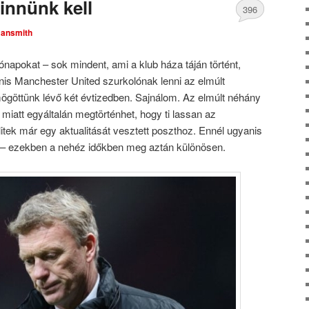
innünk kell
396
ansmith
Comments
ónapokat – sok mindent, ami a klub háza táján történt,
nis Manchester United szurkolónak lenni az elmúlt
ögöttünk lévő két évtizedben. Sajnálom. Az elmúlt néhány
miatt egyáltalán megtörténhet, hogy ti lassan az
ek már egy aktualitását vesztett poszthoz. Ennél ugyanis
 – ezekben a nehéz időkben meg aztán különösen.