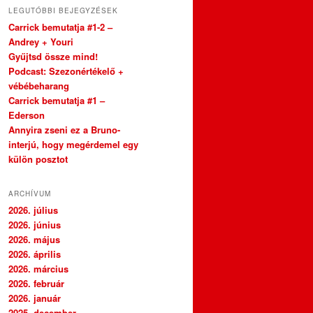
LEGUTÓBBI BEJEGYZÉSEK
Carrick bemutatja #1-2 –
Andrey + Youri
Gyűjtsd össze mind!
Podcast: Szezonértékelő +
vébébeharang
Carrick bemutatja #1 –
Ederson
Annyira zseni ez a Bruno-
interjú, hogy megérdemel egy
külön posztot
ARCHÍVUM
2026. július
2026. június
2026. május
2026. április
2026. március
2026. február
2026. január
2025. december