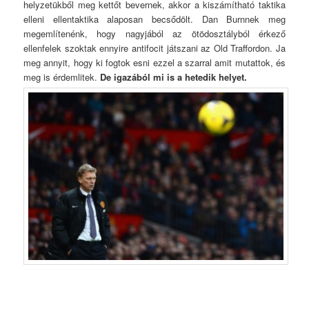
helyzetükből meg kettőt bevernek, akkor a kiszámítható taktika
elleni ellentaktika alaposan becsődölt. Dan Burnnek meg
megemlítenénk, hogy nagyjából az ötödosztályból érkező
ellenfelek szoktak ennyire antifocit játszani az Old Traffordon. Ja
meg annyit, hogy ki fogtok esni ezzel a szarral amit mutattok, és
meg is érdemlitek.
De igazából mi is a hetedik helyet.