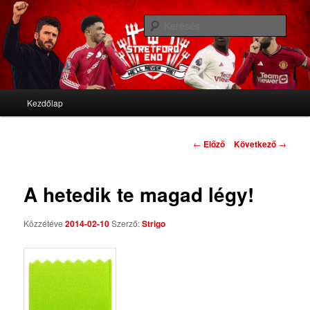
We'll never die
Kere
Stretford End
Fő menü
Kezdőlap
Tovább az elsődleges tartalomra
Tovább a másodlagos tartalomra
Bejegyzés navigáció
←
Előző
Következő
→
A hetedik te magad légy!
Közzétéve
2014-02-10
Szerző:
Strigo