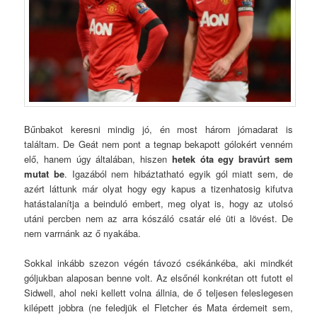
Bűnbakot keresni mindig jó, én most három jómadarat is
találtam. De Geát nem pont a tegnap bekapott gólokért venném
elő, hanem úgy általában, hiszen
hetek óta egy bravúrt sem
mutat be
. Igazából nem hibáztatható egyik gól miatt sem, de
azért láttunk már olyat hogy egy kapus a tizenhatosig kifutva
hatástalanítja a beinduló embert, meg olyat is, hogy az utolsó
utáni percben nem az arra kószáló csatár elé üti a lövést. De
nem varrnánk az ő nyakába.
Sokkal inkább szezon végén távozó csékánkéba, aki mindkét
góljukban alaposan benne volt. Az elsőnél konkrétan ott futott el
Sidwell, ahol neki kellett volna állnia, de ő teljesen feleslegesen
kilépett jobbra (ne feledjük el Fletcher és Mata érdemeit sem,