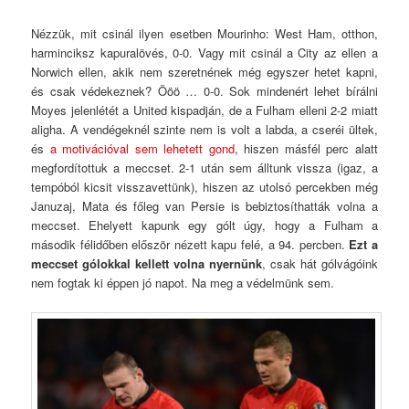
Nézzük, mit csinál ilyen esetben Mourinho: West Ham, otthon,
harminciksz kapuralövés, 0-0. Vagy mit csinál a City az ellen a
Norwich ellen, akik nem szeretnének még egyszer hetet kapni,
és csak védekeznek? Ööö … 0-0. Sok mindenért lehet bírálni
Moyes jelenlétét a United kispadján, de a Fulham elleni 2-2 miatt
aligha. A vendégeknél szinte nem is volt a labda, a cseréi ültek,
és
a motivációval sem lehetett gond
, hiszen másfél perc alatt
megfordítottuk a meccset. 2-1 után sem álltunk vissza (igaz, a
tempóból kicsit visszavettünk), hiszen az utolsó percekben még
Januzaj, Mata és főleg van Persie is bebiztosíthatták volna a
meccset. Ehelyett kapunk egy gólt úgy, hogy a Fulham a
második félidőben először nézett kapu felé, a 94. percben.
Ezt a
meccset gólokkal kellett volna nyernünk
, csak hát gólvágóink
nem fogtak ki éppen jó napot. Na meg a védelmünk sem.