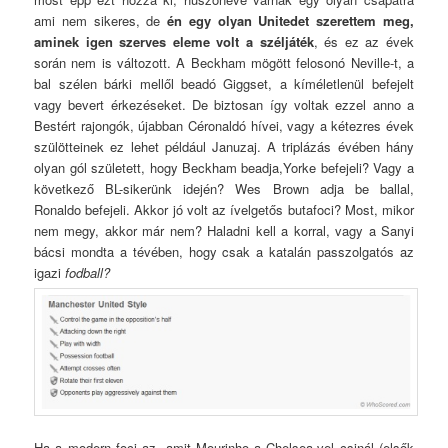
ami nem sikeres, de
én egy olyan Unitedet szerettem meg,
aminek igen szerves eleme volt a széljáték
, és ez az évek
során nem is változott. A Beckham mögött felosonó Neville-t, a
bal szélen bárki mellől beadó Giggset, a kíméletlenül befejelt
vagy bevert érkezéseket. De biztosan így voltak ezzel anno a
Bestért rajongók, újabban Céronaldó hívei, vagy a kétezres évek
szülötteinek ez lehet például Januzaj. A triplázás évében hány
olyan gól született, hogy Beckham beadja,Yorke befejeli? Vagy a
következő BL-sikerünk idején? Wes Brown adja be ballal,
Ronaldo befejeli. Akkor jó volt az ívelgetős butafoci? Most, mikor
nem megy, akkor már nem? Haladni kell a korral, vagy a Sanyi
bácsi mondta a tévében, hogy csak a katalán passzolgatós az
igazi
fodball?
Ha a modern foci az, amit Mourinho a Chelsea-vel csinál (elsők