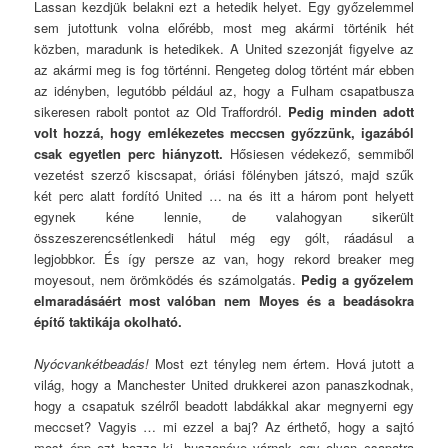
Lassan kezdjük belakni ezt a hetedik helyet. Egy győzelemmel
sem jutottunk volna előrébb, most meg akármi történik hét
közben, maradunk is hetedikek. A United szezonját figyelve az
az akármi meg is fog történni. Rengeteg dolog történt már ebben
az idényben, legutóbb például az, hogy a Fulham csapatbusza
sikeresen rabolt pontot az Old Traffordról.
Pedig minden adott
volt hozzá, hogy emlékezetes meccsen győzzünk, igazából
csak egyetlen perc hiányzott.
Hősiesen védekező, semmiből
vezetést szerző kiscsapat, óriási fölényben játszó, majd szűk
két perc alatt fordító United … na és itt a három pont helyett
egynek kéne lennie, de valahogyan sikerült
összeszerencsétlenkedi hátul még egy gólt, ráadásul a
legjobbkor. És így persze az van, hogy rekord breaker meg
moyesout, nem örömködés és számolgatás.
Pedig a győzelem
elmaradásáért most valóban nem Moyes és a beadásokra
építő taktikája okolható.
Nyócvankétbeadás!
Most ezt tényleg nem értem. Hová jutott a
világ, hogy a Manchester United drukkerei azon panaszkodnak,
hogy a csapatuk szélről beadott labdákkal akar megnyerni egy
meccset? Vagyis … mi ezzel a baj? Az érthető, hogy a sajtó
most épp ezt hozza ki, huszonéve várnak egy olyan csapatra