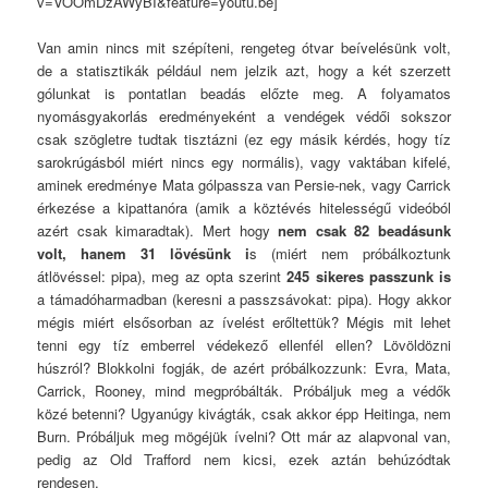
v=VOOmDzAWyBI&feature=youtu.be]
Van amin nincs mit szépíteni, rengeteg ótvar beívelésünk volt,
de a statisztikák például nem jelzik azt, hogy a két szerzett
gólunkat is pontatlan beadás előzte meg. A folyamatos
nyomásgyakorlás eredményeként a vendégek védői sokszor
csak szögletre tudtak tisztázni (ez egy másik kérdés, hogy tíz
sarokrúgásból miért nincs egy normális), vagy vaktában kifelé,
aminek eredménye Mata gólpassza van Persie-nek, vagy Carrick
érkezése a kipattanóra (amik a köztévés hitelességű videóból
azért csak kimaradtak). Mert hogy
nem csak 82 beadásunk
volt, hanem 31 lövésünk i
s (miért nem próbálkoztunk
átlövéssel: pipa), meg az opta szerint
245 sikeres passzunk is
a támadóharmadban (keresni a passzsávokat: pipa). Hogy akkor
mégis miért elsősorban az ívelést erőltettük? Mégis mit lehet
tenni egy tíz emberrel védekező ellenfél ellen? Lövöldözni
húszról? Blokkolni fogják, de azért próbálkozzunk: Evra, Mata,
Carrick, Rooney, mind megpróbálták. Próbáljuk meg a védők
közé betenni? Ugyanúgy kivágták, csak akkor épp Heitinga, nem
Burn. Próbáljuk meg mögéjük ívelni? Ott már az alapvonal van,
pedig az Old Trafford nem kicsi, ezek aztán behúzódtak
rendesen.