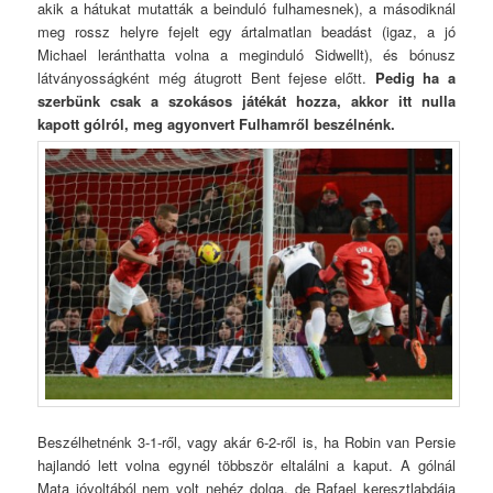
akik a hátukat mutatták a beinduló fulhamesnek), a másodiknál
meg rossz helyre fejelt egy ártalmatlan beadást (igaz, a jó
Michael leránthatta volna a meginduló Sidwellt), és bónusz
látványosságként még átugrott Bent fejese előtt.
Pedig ha a
szerbünk csak a szokásos játékát hozza, akkor itt nulla
kapott gólról, meg agyonvert Fulhamről beszélnénk.
Beszélhetnénk 3-1-ről, vagy akár 6-2-ről is, ha Robin van Persie
hajlandó lett volna egynél többször eltalálni a kaput. A gólnál
Mata jóvoltából nem volt nehéz dolga, de Rafael keresztlabdája