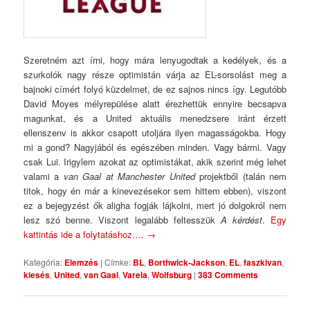
Szeretném azt írni, hogy mára lenyugodtak a kedélyek, és a
szurkolók nagy része optimistán várja az EL-sorsolást meg a
bajnoki címért folyó küzdelmet, de ez sajnos nincs így. Legutóbb
David Moyes mélyrepülése alatt érezhettük ennyire becsapva
magunkat, és a United aktuális menedzsere iránt érzett
ellenszenv is akkor csapott utoljára ilyen magasságokba. Hogy
mi a gond? Nagyjából és egészében minden. Vagy bármi. Vagy
csak Lui. Irigylem azokat az optimistákat, akik szerint még lehet
valami a
van Gaal at Manchester United
projektből (talán nem
titok, hogy én már a kinevezésekor sem hittem ebben), viszont
ez a bejegyzést ők aligha fogják lájkolni, mert jó dolgokról nem
lesz szó benne. Viszont legalább feltesszük
A kérdést
.
Egy
kattintás ide a folytatáshoz….
→
Kategória:
Elemzés
|
Címke:
BL
,
Borthwick-Jackson
,
EL
,
faszkivan
,
kiesés
,
United
,
van Gaal
,
Varela
,
Wolfsburg
|
383 Comments