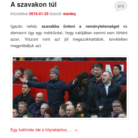
A szavakon túl
670
Közzétéve
2016-01-25
Szerző:
stanley
Comments
Igazán nehéz
szavakba önteni a reménytelenséget
és
elemezni úgy egy mérkőzést, hogy valójában semmi sem történt
azon. Viszont mint azt jól megszokhattátok, ismételten
megpróbáljuk azt.
Egy kattintás ide a folytatáshoz….
→