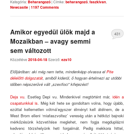
Kategória:
Beharangozó
|
Címke:
beharangozó
,
faszkivan
,
Newcastle
|
1197 Comments
Amikor egyedül ülök majd a
431
Mozaikban – avagy semmi
Comments
sem változott
Közzétéve
2018-04-18
Szerző:
ezs10
Előljáróban: aki még nem tette, mindenképp olvassa el
Pite
délelőtti dolgozatát
, amiből kiderül, ő hogyan értelmezi az utóbbi
időben népszerűvé vált „szexifoci” kifejezést!
Deja vu
.
Esetleg Depi vu. Mindenkivel megtörtént már,
idén a
csapatunkkal is
. Még két hete se gondoltam volna, hogy újabb,
ezúttal kellemetlen vótmá’egyszer élményt kell átélnem, de a
West Brom elleni ‘miafaszvoltez’ vereség után a hétközi bajnoki
mérkőzésünk közvetítése meglehet, nem fogja megduplázni
kedvenc törzshelyünk heti forgalmát. Pedig mekkora hittel,