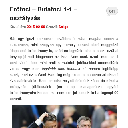
Erőfoci – Butafoci 1-1 –
641
osztályzás
Comments
Közzétéve
2015-02-09
Szerző:
Strigo
Bár egy igazi comeback továbbra is várat magára ebben a
szezonban, mint ahogyan egy komoly csapat elleni meggyőző
idegenbeli teljesítmény is, azért ne legyünk telhetetlenek: ezúttal
tényleg jó volt idegenben az iksz. Nem csak azért, mert az 1
pont kicsit több, mint amit a mutatott játékunkkal érdemeltünk
volna, vagy mert
legalább nem kaptunk ki
, hanem legfőképp
azért, mert ez a West Ham fog még kellemetlen perceket okozni
riválisainknak is. Szomorkodás helyett örülnünk kéne, de mivel a
bejegyzés játékosaink (na meg managerünk) egyéni
teljesítményeire koncentrál, nem sok jót tudunk írni a tegnapi 90
percről.