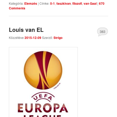
Kategória:
Elemzés
|
Címke:
0-1
,
faszkivan
,
filozofi
,
van Gaal
|
670
Comments
Louis van EL
383
Közzétéve
2015-12-09
Szerző:
Strigo
Comments