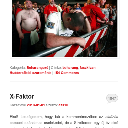
Kategória:
Beharangozó
|
Címke:
beharang
,
faszkivan
,
Huddersfield
,
szaroménle
|
154 Comments
X-Faktor
1847
Közzétéve
2018-01-01
Szerző:
ezs10
Comments
Első! Leszögezem, hogy bár a kommentmezőben az
elsőzés
cseppet szánalmas cselekedet, de a Stretfordon egy új év első