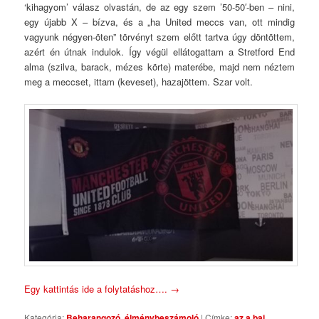
‘kihagyom’ válasz olvastán, de az egy szem ’50-50′-ben – nini,
egy újabb X – bízva, és a „ha United meccs van, ott mindig
vagyunk négyen-öten” törvényt szem előtt tartva úgy döntöttem,
azért én útnak indulok. Így végül ellátogattam a Stretford End
alma (szilva, barack, mézes körte) materébe, majd nem néztem
meg a meccset, ittam (keveset), hazajöttem. Szar volt.
Egy kattintás ide a folytatáshoz….
→
Kategória:
Beharangozó
,
élménybeszámoló
|
Címke:
az a baj
,