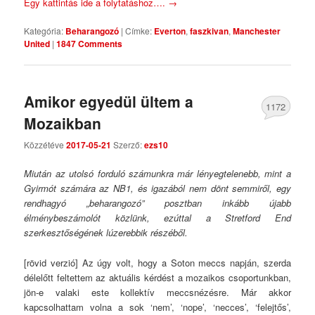
Egy kattintás ide a folytatáshoz….
→
Kategória:
Beharangozó
|
Címke:
Everton
,
faszkivan
,
Manchester
United
|
1847 Comments
Amikor egyedül ültem a
1172
Mozaikban
Comments
Közzétéve
2017-05-21
Szerző:
ezs10
Miután az utolsó forduló számunkra már lényegtelenebb, mint a
Gyirmót számára az NB1, és igazából nem dönt semmiről, egy
rendhagyó „beharangozó” posztban inkább újabb
élménybeszámolót közlünk, ezúttal a Stretford End
szerkesztőségének lúzerebbik részéből.
[rövid verzió] Az úgy volt, hogy a Soton meccs napján, szerda
délelőtt feltettem az aktuális kérdést a mozaikos csoportunkban,
jön-e valaki este kollektív meccsnézésre. Már akkor
kapcsolhattam volna a sok ‘nem’, ‘nope’, ‘necces’, ‘felejtős’,