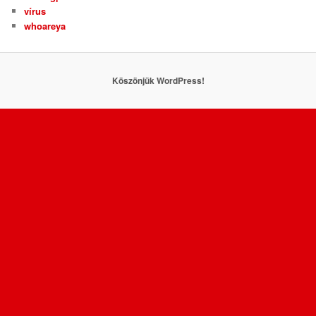
vírus
whoareya
Köszönjük WordPress!