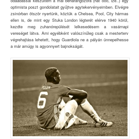
odaadással készültem a mai beharangozóra (hát ööö, izé..) egy
optimista poszt gondolatait gyűjtve agytekervényeimben. Elvégre
zsinórban ötször nyertünk, köztük a Chelsea, Pool, City hármas
ellen is, de mint egy Stuka London légterét elérve 1940 körül,
kezdte meg zuhanórepülését lelkesedésem a vasárnapi
vereséget látva. Ami egyébként valószínűleg csak a mesterterv
végrehajtása lehetett, hogy Guardiola ne a pályán ünnepelhesse
a már amúgy is agyonnyert bajnokságát.