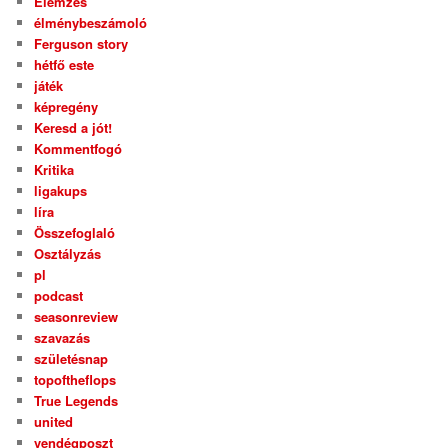
Elemzés
élménybeszámoló
Ferguson story
hétfő este
játék
képregény
Keresd a jót!
Kommentfogó
Kritika
ligakups
líra
Összefoglaló
Osztályzás
pl
podcast
seasonreview
szavazás
születésnap
topoftheflops
True Legends
united
vendégposzt