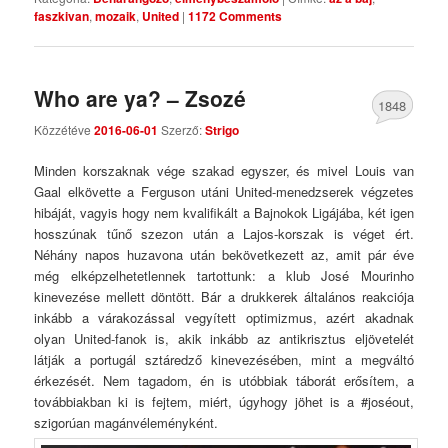
faszkivan
,
mozaik
,
United
|
1172 Comments
Who are ya? – Zsozé
1848
Közzétéve
2016-06-01
Szerző:
Strigo
Comments
Minden korszaknak vége szakad egyszer, és mivel Louis van
Gaal elkövette a Ferguson utáni United-menedzserek végzetes
hibáját, vagyis hogy nem kvalifikált a Bajnokok Ligájába, két igen
hosszúnak tűnő szezon után a Lajos-korszak is véget ért.
Néhány napos huzavona után bekövetkezett az, amit pár éve
még elképzelhetetlennek tartottunk: a klub José Mourinho
kinevezése mellett döntött. Bár a drukkerek általános reakciója
inkább a várakozással vegyített optimizmus, azért akadnak
olyan United-fanok is, akik inkább az antikrisztus eljövetelét
látják a portugál sztáredző kinevezésében, mint a megváltó
érkezését. Nem tagadom, én is utóbbiak táborát erősítem, a
továbbiakban ki is fejtem, miért, úgyhogy jöhet is a #joséout,
szigorúan magánvéleményként.