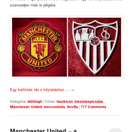
szenvedjen más is jeligére.
Egy kattintás ide a folytatáshoz….
→
Kategória:
dühöngő
|
Címke:
faszkivan
,
kiesünkapicsába
,
Manchester United
,
meccsnézés
,
Sevilla
|
717 Comments
Manchester United – a