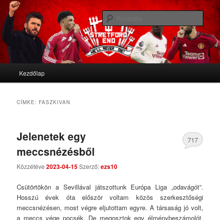
We'll never die
Kere
Stretford End
Fő menü
Kezdőlap
Tovább az elsődleges tartalomra
Tovább a másodlagos tartalomra
CÍMKE:
FASZKIVAN
Jelenetek egy
717
meccsnézésből
Comments
Közzétéve
2023-04-15
Szerző:
ezs10
Csütörtökön a Sevillával játszottunk Európa Liga „odavágót”.
Hosszú évek óta először voltam közös szerkesztőségi
meccsnézésen, most végre eljutottam egyre. A társaság jó volt,
a meccs vége pocsék. De megosztok egy élménybeszámolót,