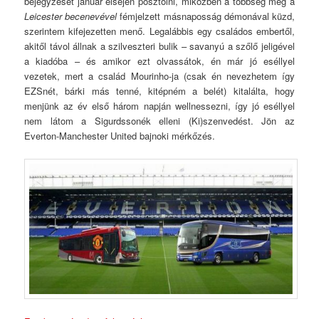
bejegyzését január elsején posztolni, miközben a többség még a
Leicester becenevével
fémjelzett másnaposság démonával küzd,
szerintem kifejezetten menő. Legalábbis egy családos embertől,
akitől távol állnak a szilveszteri bulik – savanyú a szőlő jeligével
a kiadóba – és amikor ezt olvassátok, én már jó eséllyel
vezetek, mert a család Mourinho-ja (csak én nevezhetem így
EZSnét, bárki más tenné, kitépném a belét) kitalálta, hogy
menjünk az év első három napján wellnessezni, így jó eséllyel
nem látom a Sigurdssonék elleni (Ki)szenvedést. Jön az
Everton-Manchester United bajnoki mérkőzés.