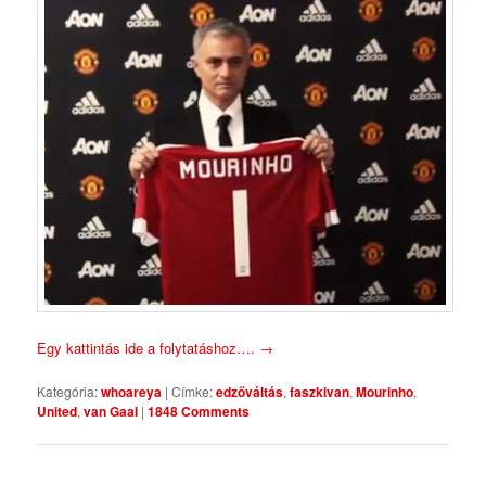
Egy kattintás ide a folytatáshoz….
→
Kategória:
whoareya
|
Címke:
edzőváltás
,
faszkivan
,
Mourinho
,
United
,
van Gaal
|
1848 Comments