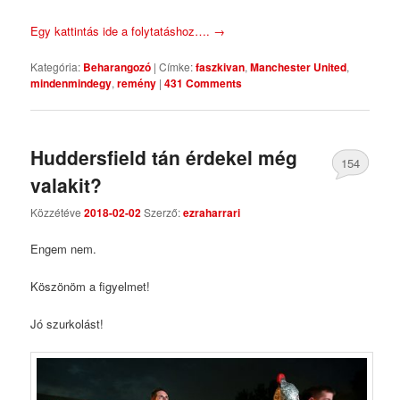
Egy kattintás ide a folytatáshoz….
→
Kategória:
Beharangozó
|
Címke:
faszkivan
,
Manchester United
,
mindenmindegy
,
remény
|
431 Comments
Huddersfield tán érdekel még
154
valakit?
Comments
Közzétéve
2018-02-02
Szerző:
ezraharrari
Engem nem.
Köszönöm a figyelmet!
Jó szurkolást!