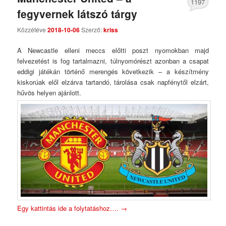
1197
fegyvernek látszó tárgy
Comments
Közzétéve
2018-10-06
Szerző:
kriss
A Newcastle elleni meccs előtti poszt nyomokban majd
felvezetést is fog tartalmazni, túlnyomórészt azonban a csapat
eddigi játékán történő merengés következik – a készítmény
kiskorúak elől elzárva tartandó, tárolása csak napfénytől elzárt,
hűvös helyen ajánlott.
Egy kattintás ide a folytatáshoz….
→