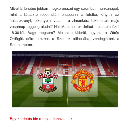
Mivel is lehetne jobban megkoronázni egy szombati munkanapot,
mint a fárasztó robot után lehuppanni a fotelba, kinyitni az
italszekrényt, elkortyolni valamit a zimankóra tekintettel, majd
vasárnap reggelig aludni? Hát Manchester United meccset nézni
18.30-tól. Vagy mégsem? Ma este kiderül, ugyanis a Vörös
Ördögök délre utaznak a Szentek otthonába, vendéglátónk a
Southampton.
Egy kattintás ide a folytatáshoz….
→