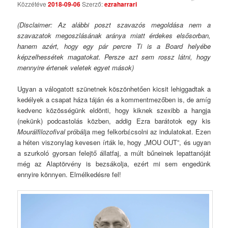
Közzétéve
2018-09-06
Szerző:
ezraharrari
Comments
(Disclaimer: Az alábbi poszt szavazós megoldása nem a
szavazatok megoszlásának aránya miatt érdekes elsősorban,
hanem azért, hogy egy pár percre Ti is a Board helyébe
képzelhessétek magatokat. Persze azt sem rossz látni, hogy
mennyire értenek veletek egyet mások)
Ugyan a válogatott szünetnek köszönhetően kicsit lehiggadtak a
kedélyek a csapat háza táján és a kommentmezőben is, de amíg
kedvenc közösségünk eldönti, hogy kiknek szexibb a hangja
(nekünk) podcastolás közben, addig Ezra barátotok egy kis
Mourálfilozofival
próbálja meg felkorbácsolni az indulatokat. Ezen
a héten viszonylag kevesen írták le, hogy „MOU OUT”, és ugyan
a szurkoló gyorsan felejtő állatfaj, a múlt bűneinek lepattanóját
még az Alaptörvény is bezsákolja, ezért mi sem engedünk
ennyire könnyen. Elmélkedésre fel!