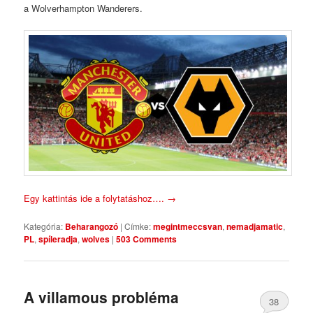
a Wolverhampton Wanderers.
Egy kattintás ide a folytatáshoz….
→
Kategória:
Beharangozó
|
Címke:
megintmeccsvan
,
nemadjamatic
,
PL
,
spíleradja
,
wolves
|
503 Comments
A villamous probléma
38