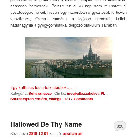
szaracén harcosnak. Persze ez a 73 nap sem múlhatott el
veszteségek nélkül, hiszen egy háborúban a győztesek is bőven
veszítenek, Olenak ráadásul a legjobb harcosait kellett
hátrahagynia a gyógygombákkal dolgozó orákulum sátrában.
Egy kattintás ide a folytatáshoz….
→
Kategória:
Beharangozó
|
Címke:
megbaltázzukőket
,
PL
,
Southampton
,
törióra
,
vikings
|
1317 Comments
Hallowed Be Thy Name
820
Közzétéve
2018-12-01
Szerző:
ezraharrari
Comments