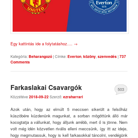
Egy kattintás ide a folytatáshoz….
→
Kategória:
Beharangozó
|
Címke:
Everton
,
közöny
,
szenvedés
|
737
Comments
Farkaslakai Csavargók
503
Közzétéve
2018-09-22
Szerző:
ezraharrari
Comments
Azok után, hogy az elmúlt 5 meccsen sikerült a felsőház
küszöbére küzdenünk magunkat, a sorban mögöttünk álló már
kocogtatja a vállunkat, hogy álljunk arrébb, mert ő is jönne. Nem
volt még idén közvetlen rivális elleni meccsünk, így itt az ideje,
hogy megmutassuk, hogy is kell farkasokkal táncolni, vendégünk