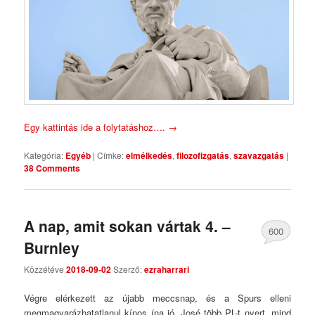
Egy kattintás ide a folytatáshoz….
→
Kategória:
Egyéb
|
Címke:
elmélkedés
,
filozofizgatás
,
szavazgatás
|
38 Comments
A nap, amit sokan vártak 4. –
600
Burnley
Comments
Közzétéve
2018-09-02
Szerző:
ezraharrari
Végre elérkezett az újabb meccsnap, és a Spurs elleni
megmagyarázhatatlanul kínos (na jó, José több PL-t nyert, mind