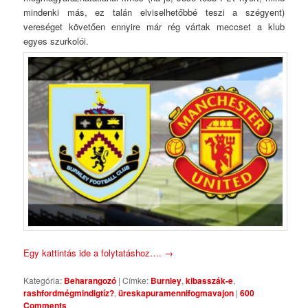
mindenki más, ez talán elviselhetőbbé teszi a szégyent)
vereséget követően ennyire már rég vártak meccset a klub
egyes szurkolói.
Egy kattintás ide a folytatáshoz….
→
Kategória:
Beharangozó
|
Címke:
Burnley
,
kibasszák-e
,
rashfordmégmindigtíz?
,
üreskapuramennifogmavajon
|
600
Comments