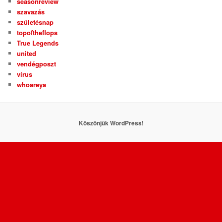
seasonreview
szavazás
születésnap
topoftheflops
True Legends
united
vendégposzt
vírus
whoareya
Köszönjük WordPress!