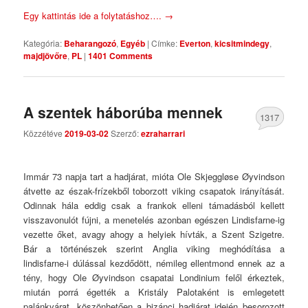
Egy kattintás ide a folytatáshoz….
→
Kategória:
Beharangozó
,
Egyéb
|
Címke:
Everton
,
kicsitmindegy
,
majdjövőre
,
PL
|
1401 Comments
A szentek háborúba mennek
1317
Közzétéve
2019-03-02
Szerző:
ezraharrari
Comments
Immár 73 napja tart a hadjárat, mióta Ole Skjeggløse Øyvindson
átvette az észak-frízekből toborzott viking csapatok irányítását.
Odinnak hála eddig csak a frankok elleni támadásból kellett
visszavonulót fújni, a menetelés azonban egészen Lindisfarne-ig
vezette őket, avagy ahogy a helyiek hívták, a Szent Szigetre.
Bár a történészek szerint Anglia viking meghódítása a
lindisfarne-i dúlással kezdődött, némileg ellentmond ennek az a
tény, hogy Ole Øyvindson csapatai Londinium felől érkeztek,
miután porrá égették a Kristály Palotaként is emlegetett
palánkvárat, köszönhetően a bizánci hadjárat idején besorozott