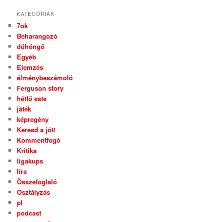
KATEGÓRIÁK
7ok
Beharangozó
dühöngő
Egyéb
Elemzés
élménybeszámoló
Ferguson story
hétfő este
játék
képregény
Keresd a jót!
Kommentfogó
Kritika
ligakups
líra
Összefoglaló
Osztályzás
pl
podcast