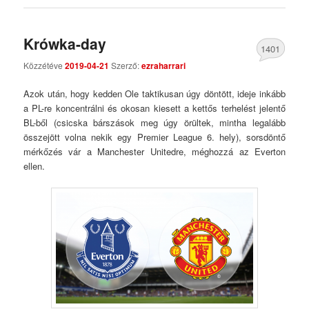
Krówka-day
1401
Közzétéve
2019-04-21
Szerző:
ezraharrari
Comments
Azok után, hogy kedden Ole taktikusan úgy döntött, ideje inkább
a PL-re koncentrálni és okosan kiesett a kettős terhelést jelentő
BL-ből (csicska bárszások meg úgy örültek, mintha legalább
összejött volna nekik egy Premier League 6. hely), sorsdöntő
mérkőzés vár a Manchester Unitedre, méghozzá az Everton
ellen.