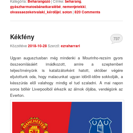
Kategória:
Beharangozó
|
Címke:
beharang
,
gyászharmatosbánatkaralébé
,
nemenjetekki
,
olvassaezeketvalaki_kérdőjel
,
soton
|
820 Comments
Kékfény
737
Közzétéve
2018-10-28
Szerző:
ezraharrari
Comments
Ugyan augusztusban még mindenki a Mourinho-rezsim gyors
összeomlásáért imádkozott, amire a szeptemberi
teljesítményünk is katalizátorként hatott, október végére
eljutottunk oda, hogy malacunkat ugyan időről-időre sokkolják, a
késszúrás elől valahogy mindig el tud szaladni. A mai napon
soros böllér Liverpoolból érkezik az álmok óljába, vendégünk az
Everton.