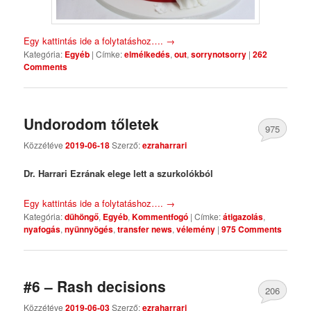
Egy kattintás ide a folytatáshoz….
→
Kategória:
Egyéb
|
Címke:
elmélkedés
,
out
,
sorrynotsorry
|
262
Comments
Undorodom tőletek
975
Közzétéve
2019-06-18
Szerző:
ezraharrari
Comments
Dr. Harrari Ezrának elege lett a szurkolókból
Egy kattintás ide a folytatáshoz….
→
Kategória:
dühöngő
,
Egyéb
,
Kommentfogó
|
Címke:
átigazolás
,
nyafogás
,
nyünnyögés
,
transfer news
,
vélemény
|
975 Comments
#6 – Rash decisions
206
Közzétéve
2019-06-03
Szerző:
ezraharrari