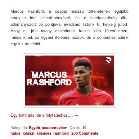
Comments
Marcus Rashford, a csapat hosszú történetének legújabb
aranyifja idei teljesítményével, és a szerkesztőség által
adományozott 55 pontjával évadzáró listánk 6. helyéig jutott.
Hogy ez jó-e avagy csalódnunk kellett idén 10-esünkben,
mindenkinek az egyéni ítéletére bízzuk, de a döntéshez adunk
egy kis muníciót.
Egy kattintás ide a folytatáshoz….
→
Kategória:
Egyéb
,
seasonreview
|
Címke:
10
,
hatos_lófaszt_kilences
,
rashford
|
206 Comments