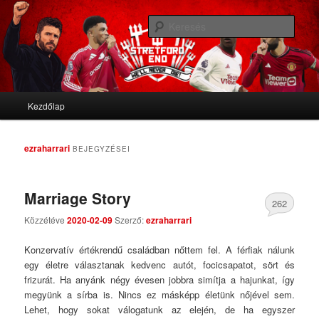
We'll never die
Kere
Stretford End
Fő menü
Kezdőlap
Tovább az elsődleges tartalomra
Tovább a másodlagos tartalomra
ezraharrari
BEJEGYZÉSEI
Marriage Story
262
Közzétéve
2020-02-09
Szerző:
ezraharrari
Comments
Konzervatív értékrendű családban nőttem fel. A férfiak nálunk
egy életre választanak kedvenc autót, focicsapatot, sört és
frizurát. Ha anyánk négy évesen jobbra simítja a hajunkat, így
megyünk a sírba is. Nincs ez másképp életünk nőjével sem.
Lehet, hogy sokat válogatunk az elején, de ha egyszer