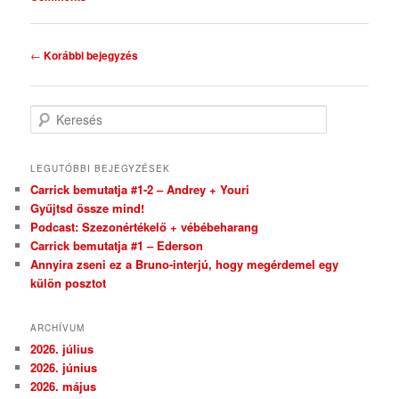
Bejegyzés navigáció
←
Korábbi bejegyzés
Keresés
LEGUTÓBBI BEJEGYZÉSEK
Carrick bemutatja #1-2 – Andrey + Youri
Gyűjtsd össze mind!
Podcast: Szezonértékelő + vébébeharang
Carrick bemutatja #1 – Ederson
Annyira zseni ez a Bruno-interjú, hogy megérdemel egy
külön posztot
ARCHÍVUM
2026. július
2026. június
2026. május