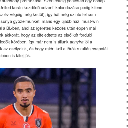
a karácsony promózása. Szentestéig pontosan egy hónap
nited korán kezdődő adventi kalandozása pedig kilenc
z év végéig még kettőt), így hát még szinte fel sem
 csúnya győzelmünket, máris egy újabb hazi must-win
 a BL-ben, ahol az ígéretes kezdés után éppen mai
nk akkorát, hogy az elfeledtette az első két forduló
feledők körében, így már nem is állunk
annyira
jól a
az esélyeink, és hogy miért kell a török szultán csapatát
ben is kifejtjük.