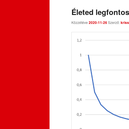
Életed legfonto
Közzétéve
2020-11-26
Szerző:
kriss