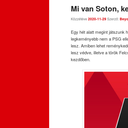
Mi van Soton, k
Közzétéve
2020-11-29
Szerző:
Beyo
Egy hét alatt megint játszunk
legkeményebb nem a PSG elle
lesz. Amiben lehet reménykedni:
lesz védve, illetve a török Felc
kezdőben.