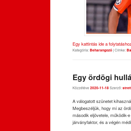
Egy kattintás ide a folytatásh
Kategória:
Beharangozó
|
Címke:
Ba
Egy ördögi hull
Közzétéve
2020-11-18
Szerző:
stre
A válogatott szünetet kihasz
Megbeszéljük, hogy mi az örd
második eljövetele, működik-e 
járványfaktor, és a végén médi