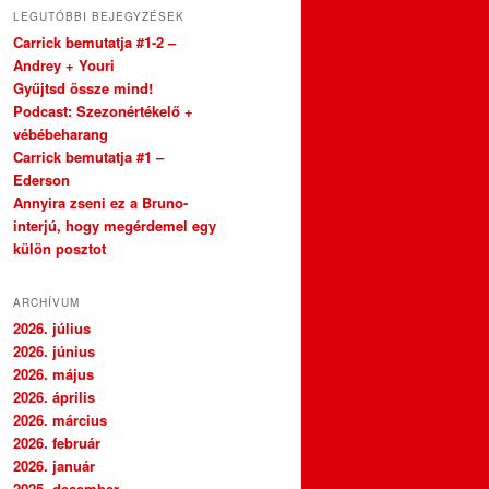
LEGUTÓBBI BEJEGYZÉSEK
Carrick bemutatja #1-2 –
Andrey + Youri
Gyűjtsd össze mind!
Podcast: Szezonértékelő +
vébébeharang
Carrick bemutatja #1 –
Ederson
Annyira zseni ez a Bruno-
interjú, hogy megérdemel egy
külön posztot
ARCHÍVUM
2026. július
2026. június
2026. május
2026. április
2026. március
2026. február
2026. január
2025. december