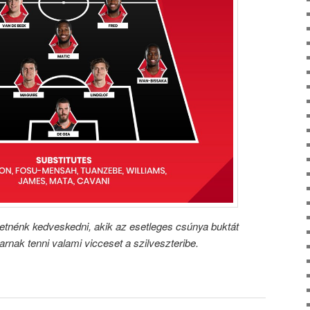
etnénk kedveskedni, akik az esetleges csúnya buktát
rnak tenni valami vicceset a szilveszteribe.