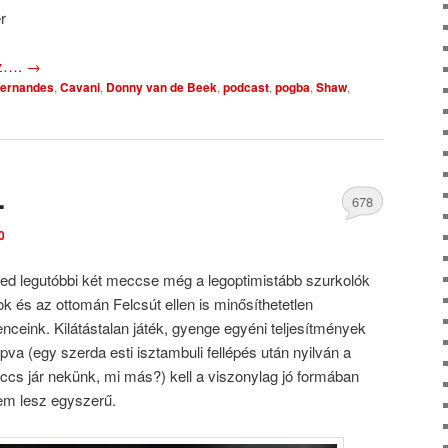
r
oz….
→
Fernandes
,
Cavani
,
Donny van de Beek
,
podcast
,
pogba
,
Shaw
,
…
678
0
Comments
ed legutóbbi két meccse még a legoptimistább szurkolók
sok és az ottomán Felcsút ellen is minősíthetetlen
ceink. Kilátástalan játék, gyenge egyéni teljesítmények
pva (egy szerda esti isztambuli fellépés után nyilván a
ccs jár nekünk, mi más?) kell a viszonylag jó formában
Nem lesz egyszerű.