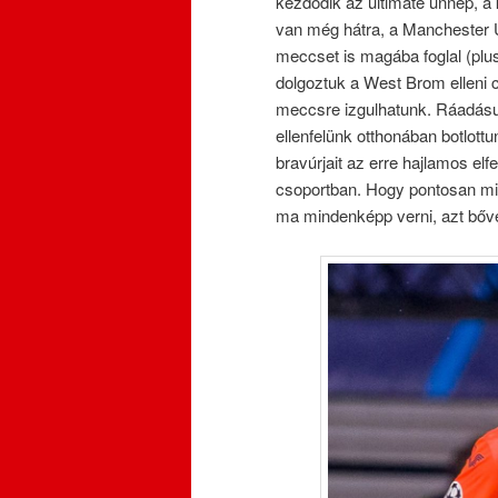
kezdődik az ultimate ünnep, 
van még hátra, a Manchester U
meccset is magába foglal (plus
dolgoztuk a West Brom elleni
meccsre izgulhatunk. Ráadásul
ellenfelünk otthonában botlottu
bravúrjait az erre hajlamos el
csoportban. Hogy pontosan mik 
ma mindenképp verni, azt bőveb