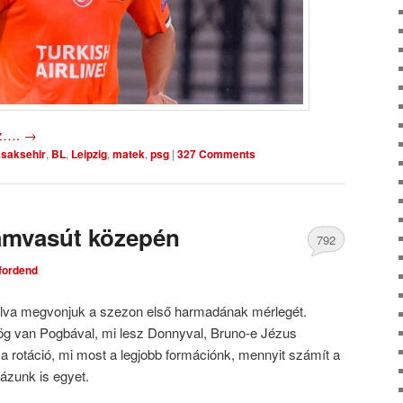
oz….
→
saksehir
,
BL
,
Leipzig
,
matek
,
psg
|
327 Comments
ámvasút közepén
792
tfordend
Comments
nálva megvonjuk a szezon első harmadának mérlegét.
ög van Pogbával, mi lesz Donnyval, Bruno-e Jézus
a rotáció, mi most a legjobb formációnk, mennyit számít a
ázunk is egyet.