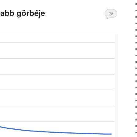
sabb görbéje
73
Comments