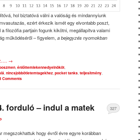
ítóvá, hol biztatóvá válni a valóság és mindannyiunk
ámvasutazás, ezért érkezik ismét egy elvontabb poszt,
 filozófia partjain fogunk kikötni, megállapítva valami
ilág működéséről – figyelem,
a bejegyzés nyomokban
oz….
→
boszmen
,
énlőttemlekennedyelnököt
,
alá
,
nincsjobbötletemtagekhez
,
pocket tanks
,
teljesítmény
,
3 Comments
. forduló – indul a matek
327
o
Comments
ár megszokhattuk hogy évről évre egyre korábban