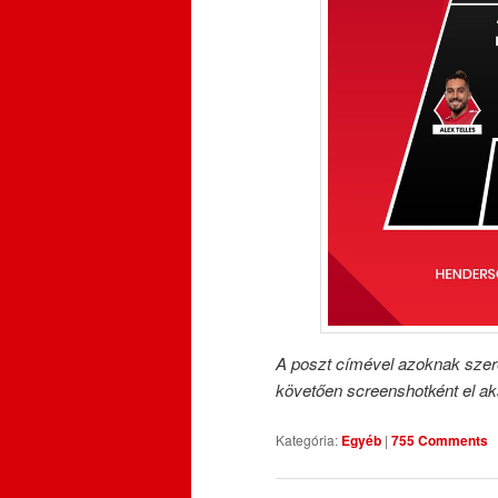
A poszt címével azoknak szer
követően screenshotként el aka
Kategória:
Egyéb
|
755 Comments