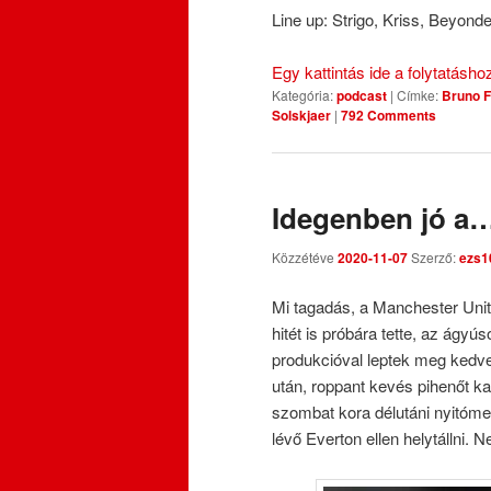
Line up: Strigo, Kriss, Beyonde
Egy kattintás ide a folytatásh
Kategória:
podcast
|
Címke:
Bruno 
Solskjaer
|
792 Comments
Idegenben jó a
Közzétéve
2020-11-07
Szerző:
ezs1
Mi tagadás, a Manchester Unit
hitét is próbára tette, az ágyú
produkcióval leptek meg kedven
után, roppant kevés pihenőt ka
szombat kora délutáni nyitóme
lévő Everton ellen helytállni. 