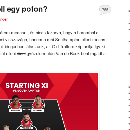
ell egy pofon?
755
nder
Comments
 három meccset, és nincs kizárva, hogy a háromból a
ni visszavágó, hanem a mai Southampton elleni meccs
 idegenben játsszunk, az Old Trafford kriptonitja így ki
sút elleni
didal
győzelem után Van de Beek bent ragadt a