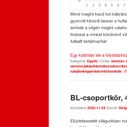
Mivel megint kezd hol kiábránd
gyomrát kikezdi lassan a hull
aminek a végén megint valahol a
fontosat a minket körülvevő v
futballt tartalmazhat
.
Egy kattintás ide a folytatásh
Kategória:
Egyéb
|
Címke:
bosman
,
nemmerjükbelinkelniboxtoboxcikk
tulajdonképpenbármitírhatokide
|
7
BL-csoportkör, 4
Közzétéve
2020-11-24
Szerző:
Strig
Elüzletiesedett világunkban m