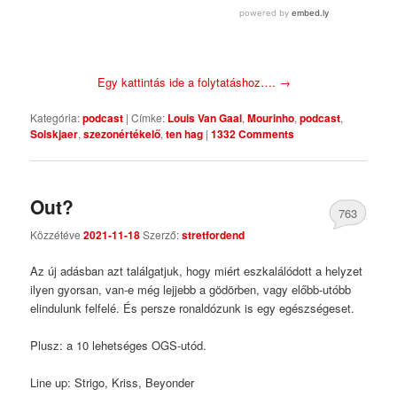
Egy kattintás ide a folytatáshoz….
→
Kategória:
podcast
|
Címke:
Louis Van Gaal
,
Mourinho
,
podcast
,
Solskjaer
,
szezonértékelő
,
ten hag
|
1332 Comments
Out?
763
Közzétéve
2021-11-18
Szerző:
stretfordend
Comments
Az új adásban azt találgatjuk, hogy miért eszkalálódott a helyzet
ilyen gyorsan, van-e még lejjebb a gödörben, vagy előbb-utóbb
elindulunk felfelé. És persze ronaldózunk is egy egészségeset.
Plusz: a 10 lehetséges OGS-utód.
Line up: Strigo, Kriss, Beyonder