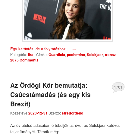
Egy kattintás ide a folytatáshoz….
→
Kategória:
líra
|
Címke:
Guardiola
,
pochettino
,
Solskjaer
,
transz
|
2075 Comments
Az Ördögi Kör bemutatja:
1701
Csúcstámadás (és egy kis
Comments
Brexit)
Közzétéve
2020-12-31
Szerző:
stretfordend
Az év utolsó adásában értékeljük az évet és Solskjaer kétéves
teljesítményét. Témák még: