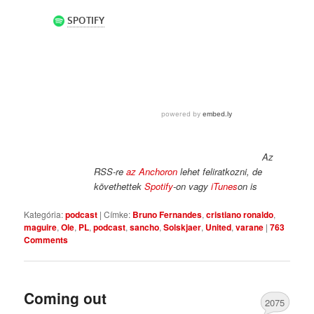
Az
RSS-re
az Anchoron
lehet feliratkozni, de
követhettek
Spotify
-on vagy
iTunes
on is
Kategória:
podcast
|
Címke:
Bruno Fernandes
,
cristiano ronaldo
,
maguire
,
Ole
,
PL
,
podcast
,
sancho
,
Solskjaer
,
United
,
varane
|
763
Comments
Coming out
2075