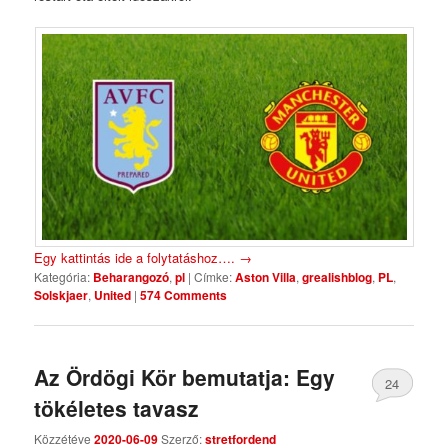
Egy kattintás ide a folytatáshoz….
→
Kategória:
Beharangozó
,
pl
|
Címke:
Aston Villa
,
grealishblog
,
PL
,
Solskjaer
,
United
|
574 Comments
Az Ördögi Kör bemutatja: Egy
24
tökéletes tavasz
Comments
Közzétéve
2020-06-09
Szerző:
stretfordend