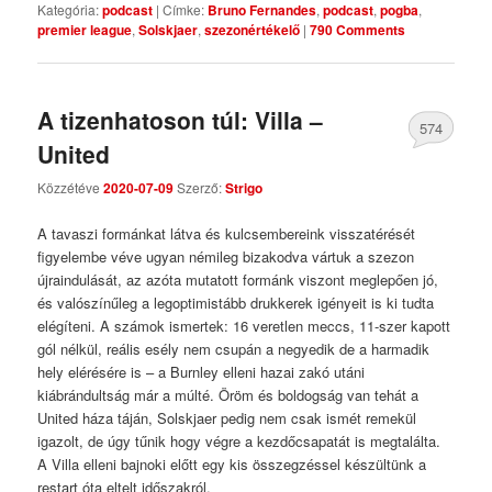
Kategória:
podcast
|
Címke:
Bruno Fernandes
,
podcast
,
pogba
,
premier league
,
Solskjaer
,
szezonértékelő
|
790 Comments
A tizenhatoson túl: Villa –
574
United
Comments
Közzétéve
2020-07-09
Szerző:
Strigo
A tavaszi formánkat látva és kulcsembereink visszatérését
figyelembe véve ugyan némileg bizakodva vártuk a szezon
újraindulását, az azóta mutatott formánk viszont meglepően jó,
és valószínűleg a legoptimistább drukkerek igényeit is ki tudta
elégíteni. A számok ismertek: 16 veretlen meccs, 11-szer kapott
gól nélkül, reális esély nem csupán a negyedik de a harmadik
hely elérésére is – a Burnley elleni hazai zakó utáni
kiábrándultság már a múlté. Öröm és boldogság van tehát a
United háza táján, Solskjaer pedig nem csak ismét remekül
igazolt, de úgy tűnik hogy végre a kezdőcsapatát is megtalálta.
A Villa elleni bajnoki előtt egy kis összegzéssel készültünk a
restart óta eltelt időszakról.