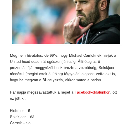
Még nem hivatalos, de 99%, hogy Michael Carricknek hívják a
United head coach-át egészen júniusig. Állítólag az ő
prezentációját meggyőzőbbnek érezte a vezetőség, Solskjaer
ráadásul (megint csak állítólag) tárgyalási alapnak vette azt is,
hogy ha megvan a BL-helyezés, akkor marad a padon.
Pár napja megszavaztattuk a népet a
Facebook-oldalunkon
, ott
ez jött ki:
Fletcher – 5
Solskjaer – 83
Carrick – 95