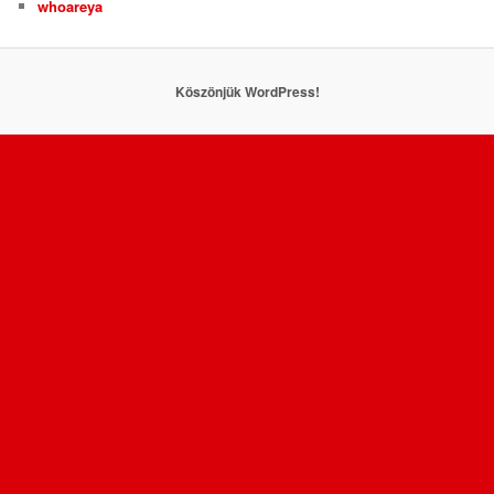
whoareya
Köszönjük WordPress!