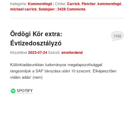
Kategória:
Kommentfogó
|
Címke:
Carrick
,
Fletcher
,
kommentfogó
,
michael carrick
,
Solskjaer
|
3428 Comments
Ördögi Kör extra:
1332
Évtizedosztályzó
Comments
Közzétéve
2023-07-24
Szerző:
stretfordend
Különkiadásunkban tudományos megalapozottsággal
rangsoroljuk a SAF távozása utáni 10 szezont. Elképesztően
vidám adás! (nem)