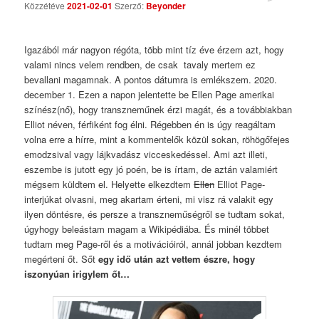
Közzétéve
2021-02-01
Szerző:
Beyonder
Comments
Igazából már nagyon régóta, több mint tíz éve érzem azt, hogy
valami nincs velem rendben, de csak tavaly mertem ez
bevallani magamnak. A pontos dátumra is emlékszem. 2020.
december 1. Ezen a napon jelentette be Ellen Page amerikai
színész(nő), hogy transzneműnek érzi magát, és a továbbiakban
Elliot néven, férfiként fog élni. Régebben én is úgy reagáltam
volna erre a hírre, mint a kommentelők közül sokan, röhögőfejes
emodzsival vagy lájkvadász vicceskedéssel. Ami azt illeti,
eszembe is jutott egy jó poén, be is írtam, de aztán valamiért
mégsem küldtem el. Helyette elkezdtem
Ellen
Elliot Page-
interjúkat olvasni, meg akartam érteni, mi visz rá valakit egy
ilyen döntésre, és persze a transzneműségről se tudtam sokat,
úgyhogy beleástam magam a Wikipédiába. És minél többet
tudtam meg Page-ről és a motivációiról, annál jobban kezdtem
megérteni őt. Sőt
egy idő után azt vettem észre, hogy
iszonyúan irigylem őt…