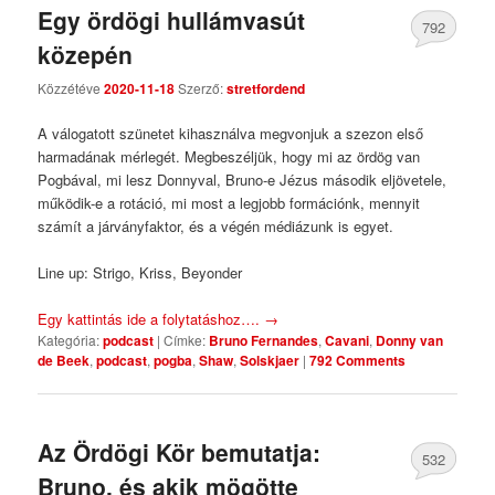
Egy ördögi hullámvasút
792
közepén
Comments
Közzétéve
2020-11-18
Szerző:
stretfordend
A válogatott szünetet kihasználva megvonjuk a szezon első
harmadának mérlegét. Megbeszéljük, hogy mi az ördög van
Pogbával, mi lesz Donnyval, Bruno-e Jézus második eljövetele,
működik-e a rotáció, mi most a legjobb formációnk, mennyit
számít a járványfaktor, és a végén médiázunk is egyet.
Line up: Strigo, Kriss, Beyonder
Egy kattintás ide a folytatáshoz….
→
Kategória:
podcast
|
Címke:
Bruno Fernandes
,
Cavani
,
Donny van
de Beek
,
podcast
,
pogba
,
Shaw
,
Solskjaer
|
792 Comments
Az Ördögi Kör bemutatja:
532
Bruno, és akik mögötte