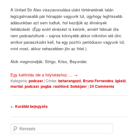
A United Sir Alex visszavonulása utáni történetének talán
legizgalmasabb pár hónapján vagyunk túl, úgyhogy legfrissebb
adásunkban azt sem tudtuk, hol kezdjük az élmények
felidézését. (Épp ezért elnézést is kérünk, amiért február óta
nem podcastoltunk – sajnos könnyebb akkor mikrofon elé ülni,
amikor panaszkodni kell, ha egy pozitív perióduson vagyunk túl,
mint most, akkor nehezebben jön az ihlet.)
Akik megmondják: Strigo, Kriss, Beyonder.
Egy kattintás ide a folytatáshoz….
→
Kategória:
podcast
|
Címke:
beharangozó
,
Bruno Fernandes
,
Igásló
,
martial
,
podcast
,
pogba
,
rashford
,
Solskjaer
|
24 Comments
Bejegyzés navigáció
←
Korábbi bejegyzés
Keresés