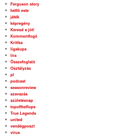
Ferguson story
hétfő este
játék
képregény
Keresd a jót!
Kommentfogó
Kritika
ligakups
líra
Összefoglaló
Osztályzás
pl
podcast
seasonreview
szavazás
születésnap
topoftheflops
True Legends
united
vendégposzt
vírus