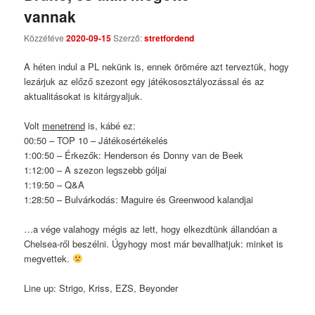
Comments
vannak
Közzétéve
2020-09-15
Szerző:
stretfordend
A héten indul a PL nekünk is, ennek örömére azt terveztük, hogy
lezárjuk az előző szezont egy játékososztályozással és az
aktualitásokat is kitárgyaljuk.
Volt
menetrend
is, kábé ez:
00:50 – TOP 10 – Játékosértékelés
1:00:50 – Érkezők: Henderson és Donny van de Beek
1:12:00 – A szezon legszebb góljai
1:19:50 – Q&A
1:28:50 – Bulvárkodás: Maguire és Greenwood kalandjai
…a vége valahogy mégis az lett, hogy elkezdtünk állandóan a
Chelsea-ről beszélni. Úgyhogy most már bevallhatjuk: minket is
megvettek.
Line up: Strigo, Kriss, EZS, Beyonder