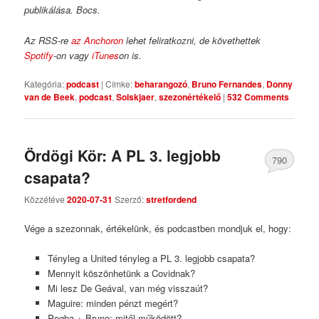
publikálása. Bocs.
Az RSS-re
az Anchoron
lehet feliratkozni, de követhettek
Spotify
-on vagy
iTunes
on is.
Kategória:
podcast
|
Címke:
beharangozó
,
Bruno Fernandes
,
Donny
van de Beek
,
podcast
,
Solskjaer
,
szezonértékelő
|
532 Comments
Ördögi Kör: A PL 3. legjobb
790
csapata?
Comments
Közzétéve
2020-07-31
Szerző:
stretfordend
Vége a szezonnak, értékelünk, és podcastben mondjuk el, hogy:
Tényleg a United tényleg a PL 3. legjobb csapata?
Mennyit köszönhetünk a Covidnak?
Mi lesz De Geával, van még visszaút?
Maguire: minden pénzt megért?
Pogba + Bruno: mitől működött?