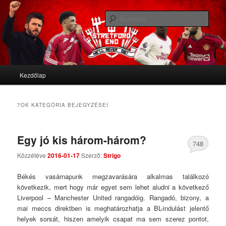
We'll never die
Kere
Stretford End
Fő menü
Kezdőlap
Tovább az elsődleges tartalomra
Tovább a másodlagos tartalomra
7OK
KATEGÓRIA BEJEGYZÉSEI
Egy jó kis három-három?
748
Közzétéve
2016-01-17
Szerző:
Strigo
Comments
Békés vasárnapunk megzavarására alkalmas találkozó
következik, mert hogy már egyet sem lehet aludni a következő
Liverpool – Manchester United rangadóig. Rangadó, bizony, a
mai meccs direktben is meghatározhatja a BL-indulást jelentő
helyek sorsát, hiszen amelyik csapat ma sem szerez pontot,