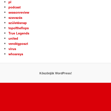
pl
podcast
seasonreview
szavazás
születésnap
topoftheflops
True Legends
united
vendégposzt
vírus
whoareya
Köszönjük WordPress!