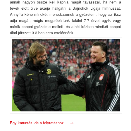
annak nagyon össze kell kapnia magát tavasszal, ha nem a
tévék előtt ülve akarja hallgatni a Bajnokok Ligája himnuszát.
Annyira kéne mindkét menedzsernek a győzelem, hogy az iksz
adja magát, mégis megpróbáltunk találni 7-7 érvet egyik vagy
másik csapat győzelme mellett, és a hét közben mindkét csapat
által játszott 3-3-ban sem csalódnánk.
Egy kattintás ide a folytatáshoz….
→