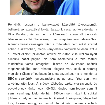
Reméljük, csupán a bajnokságot közvetítő tévécsatornák
belharcának szeszélyei folytán játszunk vasárnap kora délután a
Villa Parkban, és ez nem a következő szezontól igencsak
lehetséges csütörtök-vasárnap meccsnapokra való felkészülés.
A kínos hazai vereségek miatt a történelem nem sokat számít
ebben a szezonban, mégis kénytelenek vagyunk felidézni azt a
18 évvel ezelőtti pillanatot, amikor az Aston Villa utoljára nyert
ellenünk hazai pályán. Na nem szeretnénk a falra festeni
mindenféle vörös ördögöket, hiszen az évtizedes szériák
megszakításából már rohadtul elegünk van, csak a nemrég
megjelent Class of ’92 kapcsán jutott eszünkbe, mit is mondott a
BBC-s szakértők legrosszabbika aznap este. You can’t win
anything with kids. A srácok többsége azóta visszavonult, és
egyelőre úgy tűnik, hogy nélkülük tényleg nem fogunk semmit
sem nyerni egy ideig, de hát 1995-ben sem nézett ki sokkal
jobban a helyzet, aztán mégis. Győzelmi kényszer, idegenbeli
túra, Esséel Young, és hasonló témakörök mentén szedtünk