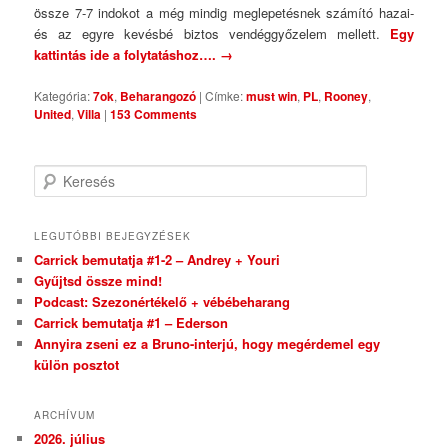
össze 7-7 indokot a még mindig meglepetésnek számító hazai-
és az egyre kevésbé biztos vendéggyőzelem mellett.
Egy
kattintás ide a folytatáshoz….
→
Kategória:
7ok
,
Beharangozó
|
Címke:
must win
,
PL
,
Rooney
,
United
,
Villa
|
153 Comments
Keresés
LEGUTÓBBI BEJEGYZÉSEK
Carrick bemutatja #1-2 – Andrey + Youri
Gyűjtsd össze mind!
Podcast: Szezonértékelő + vébébeharang
Carrick bemutatja #1 – Ederson
Annyira zseni ez a Bruno-interjú, hogy megérdemel egy
külön posztot
ARCHÍVUM
2026. július