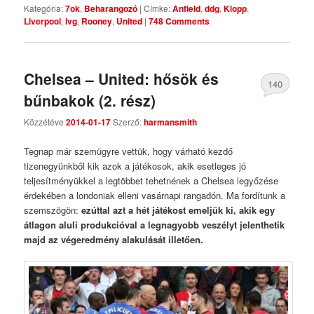
Kategória:
7ok
,
Beharangozó
|
Címke:
Anfield
,
ddg
,
Klopp
,
Liverpool
,
lvg
,
Rooney
,
United
|
748 Comments
Chelsea – United: hősök és
140
bűnbakok (2. rész)
Comments
Közzétéve
2014-01-17
Szerző:
harmansmith
Tegnap már szemügyre vettük, hogy várható kezdő
tizenegyünkből kik azok a játékosok, akik esetleges jó
teljesítményükkel a legtöbbet tehetnének a Chelsea legyőzése
érdekében a londoniak elleni vasárnapi rangadón. Ma fordítunk a
szemszögön:
ezúttal azt a hét játékost emeljük ki, akik egy
átlagon aluli produkcióval a legnagyobb veszélyt jelenthetik
majd az végeredmény alakulását illetően.