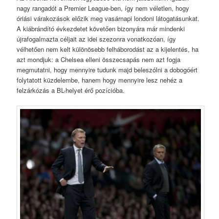
nagy rangadót a Premier League-ben, így nem véletlen, hogy
óriási várakozások előzik meg vasárnapi londoni látogatásunkat.
A kiábrándító évkezdetet követően bizonyára már mindenki
újrafogalmazta céljait az idei szezonra vonatkozóan, így
vélhetően nem kelt különösebb felháborodást az a kijelentés, ha
azt mondjuk: a Chelsea elleni összecsapás nem azt fogja
megmutatni, hogy mennyire tudunk majd beleszólni a dobogóért
folytatott küzdelembe, hanem hogy mennyire lesz nehéz a
felzárkózás a BL-helyet érő pozícióba.