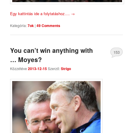
Egy kattintás ide a folytatáshoz….
→
Kategória:
7ok
|
49 Comments
You can’t win anything with
153
… Moyes?
Comments
Közzétéve
2013-12-15
Szerző:
Strigo