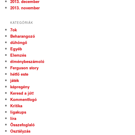
2013. december
2013. november
KATEGÓRIÁK
7ok
Beharangozó
dühöngő
Egyéb
Elemzés
élménybeszámoló
Ferguson story
hétfő este
játék
képregény
Keresd a jót!
Kommentfogó
Kritika
ligakups
líra
Összefoglaló
Osztályzás