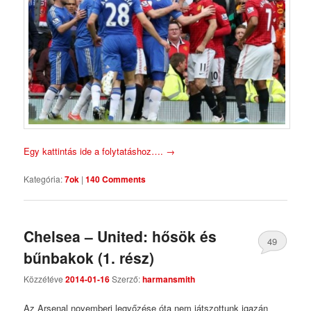
Egy kattintás ide a folytatáshoz….
→
Kategória:
7ok
|
140 Comments
Chelsea – United: hősök és
49
bűnbakok (1. rész)
Comments
Közzétéve
2014-01-16
Szerző:
harmansmith
Az Arsenal novemberi legyőzése óta nem játszottunk igazán