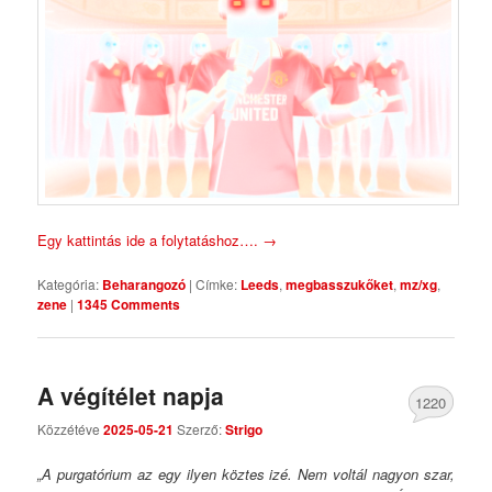
Egy kattintás ide a folytatáshoz….
→
Kategória:
Beharangozó
|
Címke:
Leeds
,
megbasszukőket
,
mz/xg
,
zene
|
1345 Comments
A végítélet napja
1220
Közzétéve
2025-05-21
Szerző:
Strigo
Comments
„A purgatórium az egy ilyen köztes izé. Nem voltál nagyon szar,