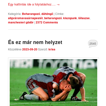
Egy kattintás ide a folytatáshoz….
→
Kategória:
Beharangozó
,
dühöngő
|
Címke:
aligváromavasárnapestét
,
beharangozó
,
kiszopunk
,
lófaszse
,
manchesteri gödör
|
2372 Comments
És ez már nem helyzet
2545
Közzétéve
2023-09-20
Szerző:
kriss
Comments