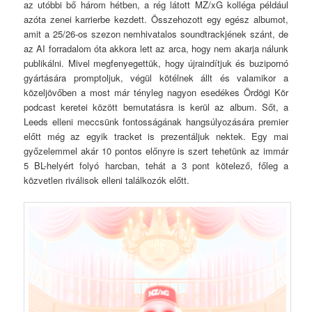
az utóbbi bő három hétben, a rég látott MZ/xG kolléga például
azóta zenei karrierbe kezdett. Összehozott egy egész albumot,
amit a 25/26-os szezon nemhivatalos soundtrackjének szánt, de
az AI forradalom óta akkora lett az arca, hogy nem akarja nálunk
publikálni. Mivel megfenyegettük, hogy újraindítjuk és buzipornó
gyártására promptoljuk, végül kötélnek állt és valamikor a
közeljövőben a most már tényleg nagyon esedékes Ördögi Kör
podcast keretei között bemutatásra is kerül az album. Sőt, a
Leeds elleni meccsünk fontosságának hangsúlyozására premier
előtt még az egyik tracket is prezentáljuk nektek. Egy mai
győzelemmel akár 10 pontos előnyre is szert tehetünk az immár
5 BL-helyért folyó harcban, tehát a 3 pont kötelező, főleg a
közvetlen riválisok elleni találkozók előtt.