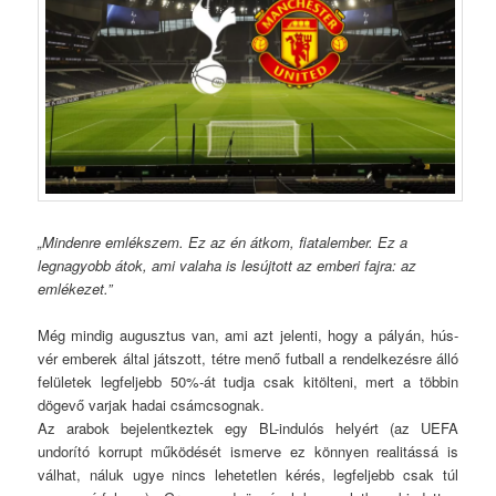
„Mindenre emlékszem. Ez az én átkom, fiatalember. Ez a
legnagyobb átok, ami valaha is lesújtott az emberi fajra: az
emlékezet.”
Még mindig augusztus van, ami azt jelenti, hogy a pályán, hús-
vér emberek által játszott, tétre menő futball a rendelkezésre álló
felületek legfeljebb 50%-át tudja csak kitölteni, mert a többin
dögevő varjak hadai csámcsognak.
Az arabok bejelentkeztek egy BL-indulós helyért (az UEFA
undorító korrupt működését ismerve ez könnyen realitássá is
válhat, náluk ugye nincs lehetetlen kérés, legfeljebb csak túl