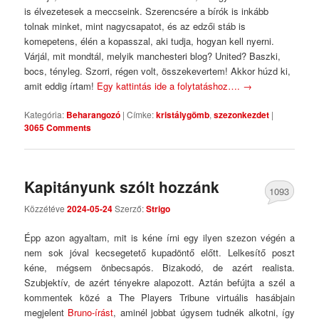
is élvezetesek a meccseink. Szerencsére a bírók is inkább
tolnak minket, mint nagycsapatot, és az edzői stáb is
komepetens, élén a kopasszal, aki tudja, hogyan kell nyerni.
Várjál, mit mondtál, melyik manchesteri blog? United? Baszki,
bocs, tényleg. Szorri, régen volt, összekevertem! Akkor húzd ki,
amit eddig írtam!
Egy kattintás ide a folytatáshoz….
→
Kategória:
Beharangozó
|
Címke:
kristálygömb
,
szezonkezdet
|
3065 Comments
Kapitányunk szólt hozzánk
1093
Közzétéve
2024-05-24
Szerző:
Strigo
Comments
Épp azon agyaltam, mit is kéne írni egy ilyen szezon végén a
nem sok jóval kecsegetető kupadöntő előtt. Lelkesítő poszt
kéne, mégsem önbecsapós. Bizakodó, de azért realista.
Szubjektív, de azért tényekre alapozott. Aztán befújta a szél a
kommentek közé a The Players Tribune virtuális hasábjain
megjelent
Bruno-írást
, aminél jobbat úgysem tudnék alkotni, így