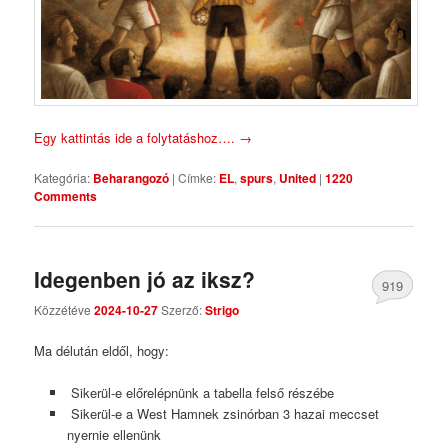
Egy kattintás ide a folytatáshoz….
→
Kategória:
Beharangozó
|
Címke:
EL
,
spurs
,
United
|
1220
Comments
Idegenben jó az iksz?
919
Közzétéve
2024-10-27
Szerző:
Strigo
Comments
Ma délután eldől, hogy:
Sikerül-e előrelépnünk a tabella felső részébe
Sikerül-e a West Hamnek zsinórban 3 hazai meccset
nyernie ellenünk