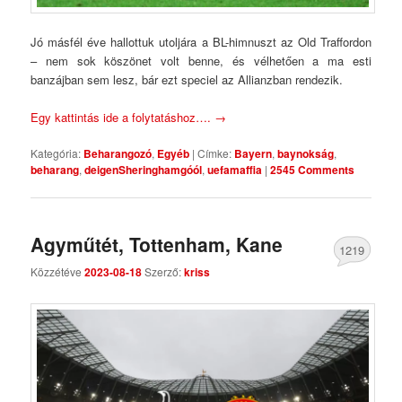
Jó másfél éve hallottuk utoljára a BL-himnuszt az Old Traffordon
– nem sok köszönet volt benne, és vélhetően a ma esti
banzájban sem lesz, bár ezt speciel az Allianzban rendezik.
Egy kattintás ide a folytatáshoz….
→
Kategória:
Beharangozó
,
Egyéb
|
Címke:
Bayern
,
baynokság
,
beharang
,
deigenSheringhamgóól
,
uefamaffia
|
2545 Comments
Agyműtét, Tottenham, Kane
1219
Közzétéve
2023-08-18
Szerző:
kriss
Comments