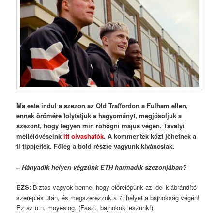
Ma este indul a szezon az Old Traffordon a Fulham ellen,
ennek örömére folytatjuk a hagyományt, megjósoljuk a
szezont, hogy legyen min röhögni május végén. Tavalyi
mellélövéseink
itt olvashatók.
A kommentek közt jöhetnek a
ti tippjeitek. Főleg a bold részre vagyunk kíváncsiak.
– Hányadik helyen végzünk ETH harmadik szezonjában?
EZS
:
Biztos vagyok benne, hogy előrelépünk az idei kiábrándító
szereplés után, és megszerezzük a 7. helyet a bajnokság végén!
Ez az u.n. moyesing. (Faszt, bajnokok leszünk!)