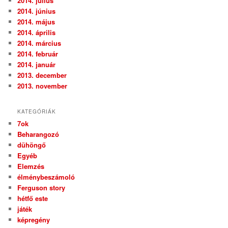
2014. július
2014. június
2014. május
2014. április
2014. március
2014. február
2014. január
2013. december
2013. november
KATEGÓRIÁK
7ok
Beharangozó
dühöngő
Egyéb
Elemzés
élménybeszámoló
Ferguson story
hétfő este
játék
képregény