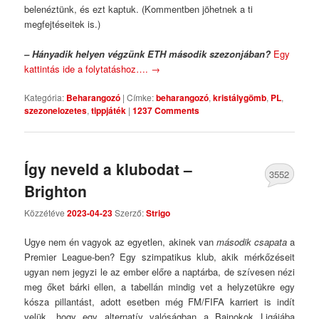
belenéztünk, és ezt kaptuk. (Kommentben jöhetnek a ti
megfejtéseitek is.)
– Hányadik helyen végzünk ETH második szezonjában?
Egy
kattintás ide a folytatáshoz….
→
Kategória:
Beharangozó
|
Címke:
beharangozó
,
kristálygömb
,
PL
,
szezonelozetes
,
tippjáték
|
1237 Comments
Így neveld a klubodat –
3552
Brighton
Comments
Közzétéve
2023-04-23
Szerző:
Strigo
Ugye nem én vagyok az egyetlen, akinek van
második csapata
a
Premier League-ben? Egy szimpatikus klub, akik mérkőzéseit
ugyan nem jegyzi le az ember előre a naptárba, de szívesen nézi
meg őket bárki ellen, a tabellán mindig vet a helyzetükre egy
kósza pillantást, adott esetben még FM/FIFA karriert is indít
velük, hogy egy alternatív valóságban a Bajnokok Ligájába