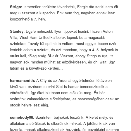
Strigo
:
Ismeretlen területre tévednénk, Fergie óta senki sem élt
meg 3 szezont a kispadon. Erik sem fog, nagyban ennek lesz
köszönhető a 7. hely.
Stanley
:
Egyre nehezebb ilyen tippeket leadni, hiszen Aston
Villa, West Ham United kaliberek lépnek be a magasabb
szintekre. Tavaly túl optimista voltam, most eggyel éppen ezért
lentebb adom a szintet, és azt mondom, hogy a 4.-5. helynek is
örülni kell, főleg amíg BL-t ér. Viszont, ahogy Strigo is írja, itt
nagyon sok minden múlhat az edzőkérdésen, és oh, wait, úgy
látom ez a következő kérdés…
harmansmith
:
A City és az Arsenal egyértelműen lőtávolon
kívül van, érzésem szerint Slot is hamar berendezkedik a
vörösöknél, így őket biztosan nem előzzük meg. És bár
számítok valamekkora előrelépésre, ez összességében csak az
ötödik helyre lesz elég.
somebody08
:
Szerintem bajnokok leszünk. A keret mély, és
általában a sérülések is elkerülnek minket. A játékunknak van
fazonja, mások alkalmazkodnak hozzánk, és egyébként szemre