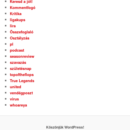
Keresd a jót!
Kommentfogó
Kritika
ligakups
líra
Összefoglaló
Osztályzás
pl
podcast
seasonreview
szavazás
születésnap
topoftheflops
True Legends
united
vendégposzt
vírus
whoareya
Köszönjük WordPress!