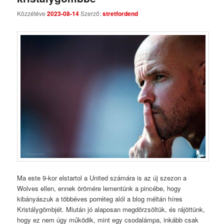
Comments
Közzétéve
2023-08-14
Szerző:
stretfordend
Ma este 9-kor elstartol a United számára is az új szezon a
Wolves ellen, ennek örömére lementünk a pincébe, hogy
kibányászuk a többéves porréteg alól a blog méltán híres
Kristálygömbjét. Miután jó alaposan megdörzsöltük, és rájöttünk,
hogy ez nem úgy működik, mint egy csodalámpa, inkább csak