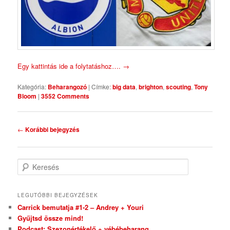
Egy kattintás ide a folytatáshoz….
→
Kategória:
Beharangozó
|
Címke:
big data
,
brighton
,
scouting
,
Tony
Bloom
|
3552 Comments
Bejegyzés navigáció
←
Korábbi bejegyzés
Keresés
LEGUTÓBBI BEJEGYZÉSEK
Carrick bemutatja #1-2 – Andrey + Youri
Gyűjtsd össze mind!
Podcast: Szezonértékelő + vébébeharang