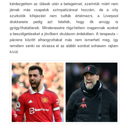
kérdezgettem az ülések után a betegeimet, szerintük miért nem
járnak más csapatok szimpatizánsai hozzám, de a city
szurkolók kifejezést nem tudták értelmezni, a Liverpool
drukkereire pedig azt felelték, hogy ők amúgy is
gyógyíthatatlanok. Mindenesetre rögzítettem magamnak ezeket
a beszélgetéseket a jövőbeni okulásom érdekében. A terapeuta –
páciens között elhangzottakat más nem ismerheti meg, így
remélem senki se olvassa el az alábbi sorokat sohasem rajtam
kívül.