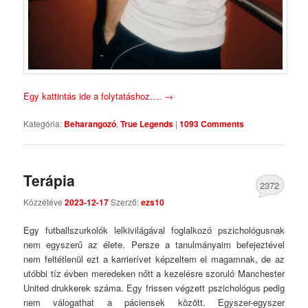
Egy kattintás ide a folytatáshoz….
→
Kategória:
Beharangozó
,
True Legends
|
1093 Comments
Terápia
2372
Közzétéve
2023-12-17
Szerző:
ezs10
Comments
Egy futballszurkolók lelkivilágával foglalkozó pszichológusnak
nem egyszerű az élete. Persze a tanulmányaim befejeztével
nem feltétlenül ezt a karrierívet képzeltem el magamnak, de az
utóbbi tíz évben meredeken nőtt a kezelésre szoruló Manchester
United drukkerek száma. Egy frissen végzett pszichológus pedig
nem válogathat a páciensek között. Egyszer-egyszer