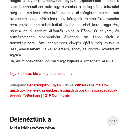
magas árfolyam), Greenwood ügyével kapcsolatban kiadott a
klub tizenhatodikán este egy hivatalos állásfoglalást, miszerint
még nem született részükről hivatalos állásfoglalás, viszont már
az összes onlájn hírfelületen úgy kárognak, mintha Greenwoodot
nem csak simán rehabilitálták volna az első keret tagjaként,
hanem az ő szobrát állították volna a Főnök úr helyére, és
természetesen ötpercenként érkeznek az újabb hírek a
transzferpiacról. Ami szeptember elsején éjfélig még nyitva is
lesz, édesistenem, fizikailag érzem, ahogy zsugorodik ezektől az
agyam.
Ja, és mindeközben jön majd egy bajnoki a Tottenham ellen is.
Egy kattintás ide a folytatáshoz….
→
Kategória:
Beharangozó
,
Egyéb
|
Címke:
citizen kane
,
fiatalok
,
gazdagok
,
kane-ek az esőben
,
leggazdagabbak
,
méggazdagabbak
,
öregek
,
Tottenham
|
1219 Comments
Belenéztünk a
1237
kristálygömbbe