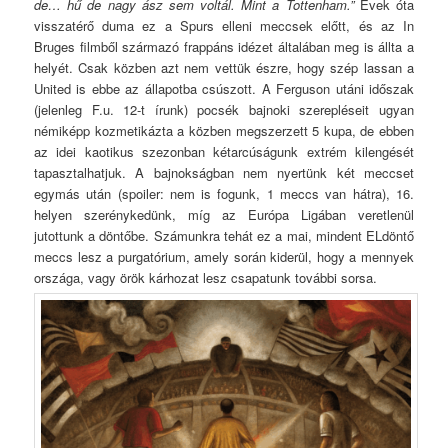
de… hű de nagy ász sem voltál. Mint a Tottenham.”
Évek óta
visszatérő duma ez a Spurs elleni meccsek előtt, és az In
Bruges filmből származó frappáns idézet általában meg is állta a
helyét. Csak közben azt nem vettük észre, hogy szép lassan a
United is ebbe az állapotba csúszott. A Ferguson utáni időszak
(jelenleg F.u. 12-t írunk) pocsék bajnoki szerepléseit ugyan
némiképp kozmetikázta a közben megszerzett 5 kupa, de ebben
az idei kaotikus szezonban kétarcúságunk extrém kilengését
tapasztalhatjuk. A bajnokságban nem nyertünk két meccset
egymás után (spoiler: nem is fogunk, 1 meccs van hátra), 16.
helyen szerénykedünk, míg az Európa Ligában veretlenül
jutottunk a döntőbe. Számunkra tehát ez a mai, mindent ELdöntő
meccs lesz a purgatórium, amely során kiderül, hogy a mennyek
országa, vagy örök kárhozat lesz csapatunk további sorsa.