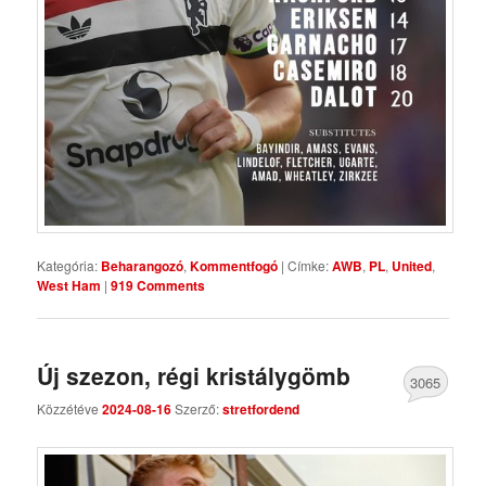
Kategória:
Beharangozó
,
Kommentfogó
|
Címke:
AWB
,
PL
,
United
,
West Ham
|
919 Comments
Új szezon, régi kristálygömb
3065
Közzétéve
2024-08-16
Szerző:
stretfordend
Comments