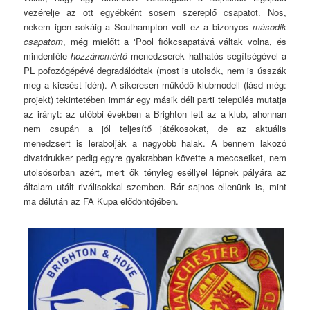
vezérelje az ott egyébként sosem szereplő csapatot. Nos,
nekem igen sokáig a Southampton volt ez a bizonyos
második
csapatom
, még mielőtt a ‘Pool fiókcsapatává váltak volna, és
mindenféle
hozzánemértő
menedzserek hathatós segítségével a
PL pofozógépévé degradálódtak (most is utolsók, nem is ússzák
meg a kiesést idén). A sikeresen működő klubmodell (lásd még:
projekt) tekintetében immár egy másik déli parti település mutatja
az irányt: az utóbbi években a Brighton lett az a klub, ahonnan
nem csupán a jól teljesítő játékosokat, de az aktuális
menedzsert is lerabolják a nagyobb halak. A bennem lakozó
divatdrukker pedig egyre gyakrabban követte a meccseiket, nem
utolsósorban azért, mert ők tényleg eséllyel lépnek pályára az
általam utált riválisokkal szemben. Bár sajnos ellenünk is, mint
ma délután az FA Kupa elődöntőjében.