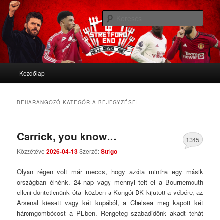
We'll never die
Kere
Stretford End
Fő menü
Kezdőlap
Tovább az elsődleges tartalomra
Tovább a másodlagos tartalomra
BEHARANGOZÓ
KATEGÓRIA BEJEGYZÉSEI
Carrick, you know…
1345
Közzétéve
2026-04-13
Szerző:
Strigo
Comments
Olyan régen volt már meccs, hogy azóta mintha egy másik
országban élnénk. 24 nap vagy mennyi telt el a Bournemouth
elleni döntetlenünk óta, közben a Kongói DK kijutott a vébére, az
Arsenal kiesett vagy két kupából, a Chelsea meg kapott két
háromgombócost a PL-ben. Rengeteg szabadidőnk akadt tehát