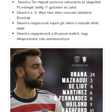
Sikerül-e Ten Hagnak pozitívvá változtatnia az idegenbeli
PL-mérlegét (eddig 17 győzelem és zakó)
Sikerül-e a 13. West Ham elleni meccsén betalálnia
Brunónak
Sikerül-e megúsznunk kapott gól nélkül a második félidő
elejét
Sikerül-e végignéznünk a 90 percet anélkül, hogy
átkapcsolnánk más sporteseményre