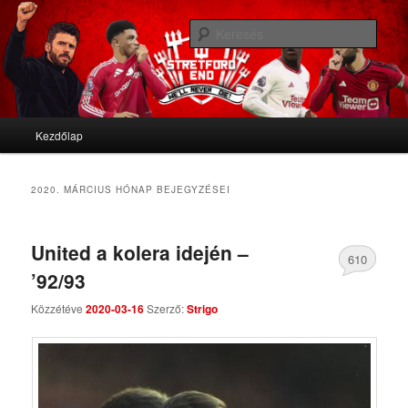
We'll never die
Kere
Stretford End
Fő menü
Kezdőlap
Tovább az elsődleges tartalomra
Tovább a másodlagos tartalomra
2020. MÁRCIUS
HÓNAP BEJEGYZÉSEI
United a kolera idején –
610
’92/93
Comments
Közzétéve
2020-03-16
Szerző:
Strigo