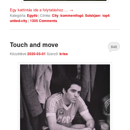
Egy kattintás ide a folytatáshoz….
→
Kategória:
Egyéb
|
Címke:
City
,
kommentfogó
,
Solskjaer
,
top4
,
united-city
|
1305 Comments
Touch and move
848
Közzétéve
2020-03-01
Szerző:
kriss
Comments