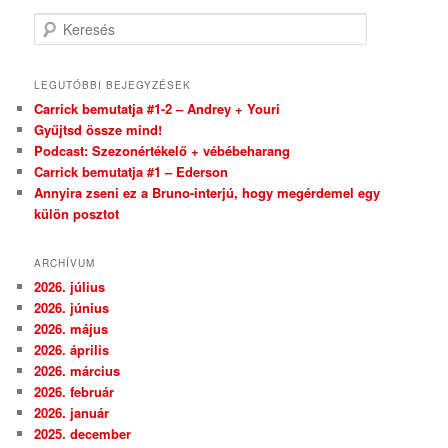
Keresés
LEGUTÓBBI BEJEGYZÉSEK
Carrick bemutatja #1-2 – Andrey + Youri
Gyűjtsd össze mind!
Podcast: Szezonértékelő + vébébeharang
Carrick bemutatja #1 – Ederson
Annyira zseni ez a Bruno-interjú, hogy megérdemel egy
külön posztot
ARCHÍVUM
2026. július
2026. június
2026. május
2026. április
2026. március
2026. február
2026. január
2025. december