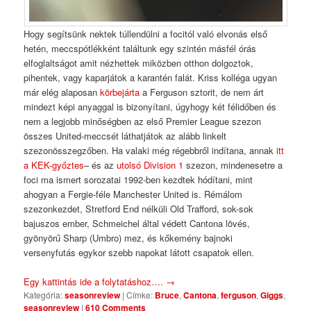
Hogy segítsünk nektek túllendülni a focitól való elvonás első
hetén, meccspótlékként találtunk egy szintén másfél órás
elfoglaltságot amit nézhettek miközben otthon dolgoztok,
pihentek, vagy kaparjátok a karantén falát. Kriss kolléga ugyan
már elég alaposan
körbejárta
a Ferguson sztorit, de nem árt
mindezt képi anyaggal is bizonyítani, úgyhogy két félidőben és
nem a legjobb minőségben az első Premier League szezon
összes United-meccsét láthatjátok az alább linkelt
szezonösszegzőben. Ha valaki még régebbről indítana, annak
itt
a KEK-győztes
– és az
utolsó Division 1
szezon, mindenesetre a
foci ma ismert sorozatai 1992-ben kezdtek hódítani, mint
ahogyan a Fergie-féle Manchester United is. Rémálom
szezonkezdet, Stretford End nélküli Old Trafford, sok-sok
bajuszos ember, Schmeichel által védett Cantona lövés,
gyönyörű Sharp (Umbro) mez, és kőkemény bajnoki
versenyfutás egykor szebb napokat látott csapatok ellen.
Egy kattintás ide a folytatáshoz….
→
Kategória:
seasonreview
|
Címke:
Bruce
,
Cantona
,
ferguson
,
Giggs
,
seasonreview
|
610 Comments