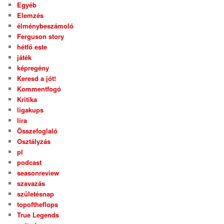
Egyéb
Elemzés
élménybeszámoló
Ferguson story
hétfő este
játék
képregény
Keresd a jót!
Kommentfogó
Kritika
ligakups
líra
Összefoglaló
Osztályzás
pl
podcast
seasonreview
szavazás
születésnap
topoftheflops
True Legends