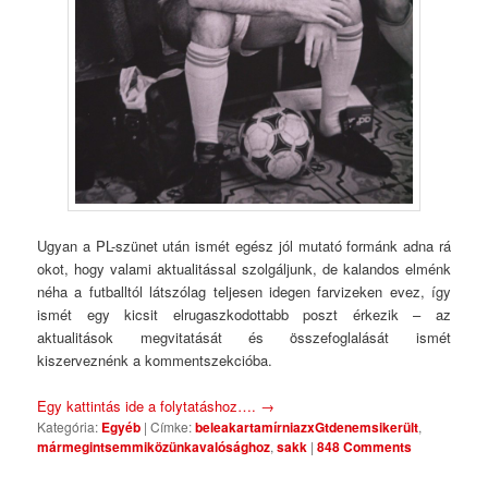
Ugyan a PL-szünet után ismét egész jól mutató formánk adna rá
okot, hogy valami aktualitással szolgáljunk, de kalandos elménk
néha a futballtól látszólag teljesen idegen farvizeken evez, így
ismét egy kicsit elrugaszkodottabb poszt érkezik – az
aktualitások megvitatását és összefoglalását ismét
kiszerveznénk a kommentszekcióba.
Egy kattintás ide a folytatáshoz….
→
Kategória:
Egyéb
|
Címke:
beleakartamírniazxGtdenemsikerült
,
mármegintsemmiközünkavalósághoz
,
sakk
|
848 Comments