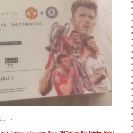
oz….
→
rrick
,
ferguson
,
gálameccs
,
Giggs
,
Old Trafford
,
Rio
,
Scholes
,
Vidic
|