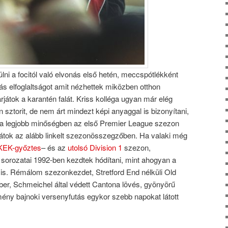
lni a focitól való elvonás első hetén, meccspótlékként
rás elfoglaltságot amit nézhettek miközben otthon
rjátok a karantén falát. Kriss kolléga ugyan már elég
sztorit, de nem árt mindezt képi anyaggal is bizonyítani,
 a legjobb minőségben az első Premier League szezon
átok az alább linkelt szezonösszegzőben. Ha valaki még
a KEK-győztes
– és az
utolsó Division 1
szezon,
 sorozatai 1992-ben kezdtek hódítani, mint ahogyan a
 is. Rémálom szezonkezdet, Stretford End nélküli Old
ber, Schmeichel által védett Cantona lövés, gyönyörű
ny bajnoki versenyfutás egykor szebb napokat látott