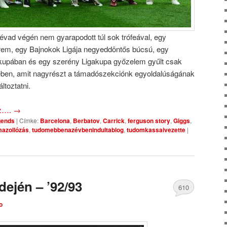
vad végén nem gyarapodott túl sok trófeával, egy
érem, egy Bajnokok Ligája negyeddöntős búcsú, egy
kupában és egy szerény Ligakupa győzelem gyűlt csak
ében, amit nagyrészt a támadószekciónk egyoldalúságának
ltoztatni.
oz….
→
gends
|
Címke:
Barcelona
,
Berbatov
,
Carrick
,
ferguson story
,
Giggs
,
azollózás
,
tudomebbenazévbenindultablog
,
tudomkassaivezette
|
dején – ’92/93
610
o
Comments