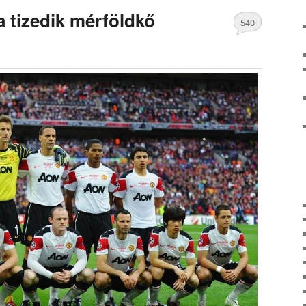
a tizedik mérföldkő
540
Comments