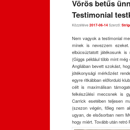
Vörös betűs ünn
Testimonial test
Közzétéve
2017-06-14
Szerző:
Strig
Nem vagyok a testimonial mec
minek is nevezzem ezeket.
elbúcsúztatott játékosunk i
(Giggs például több mint még eg
Angliában bevett szokást, hogy 
jótékonysági mérkőzést rende
egyre ritkábban előforduló kl
célt is maximálisan támoga
felkészülési meccsnek is gy
Carrick esetében teljesen 
(szezon végén, főleg nem ak
ugyan, de elsősorban nem MC 
hogy miért. Tovább után retró