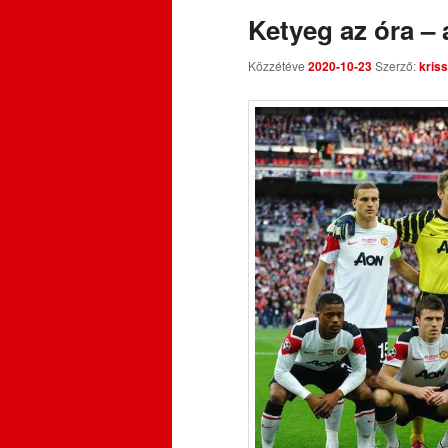
Ketyeg az óra – 
Közzétéve
2020-10-23
Szerző:
kriss