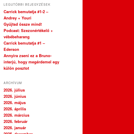
LEGUTÓBBI BEJEGYZÉSEK
Carrick bemutatja #1-2 –
Andrey + Youri
Gyűjtsd össze mind!
Podcast: Szezonértékelő +
vébébeharang
Carrick bemutatja #1 –
Ederson
Annyira zseni ez a Bruno-
interjú, hogy megérdemel egy
külön posztot
ARCHÍVUM
2026. július
2026. június
2026. május
2026. április
2026. március
2026. február
2026. január
2025. december