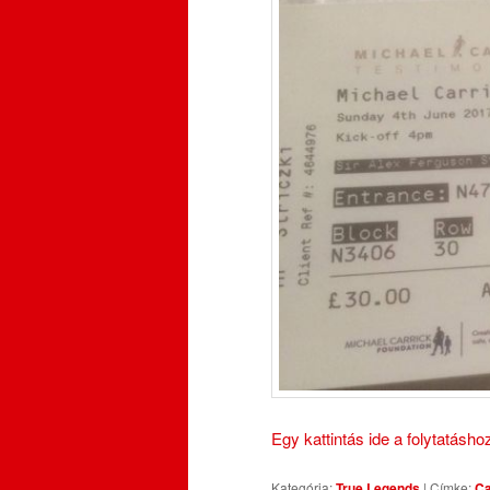
Egy kattintás ide a folytatásh
Kategória:
True Legends
|
Címke:
Ca