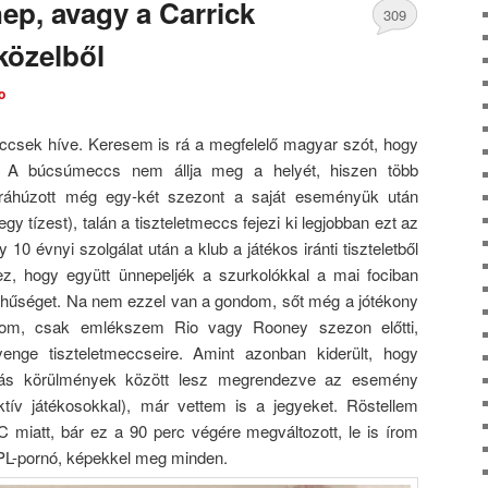
ep, avagy a Carrick
309
közelből
Comments
o
csek híve. Keresem is rá a megfelelő magyar szót, hogy
 A búcsúmeccs nem állja meg a helyét, hiszen több
s ráhúzott még egy-két szezont a saját eseményük után
y tízest), talán a tiszteletmeccs fejezi ki legjobban ezt az
10 évnyi szolgálat után a klub a játékos iránti tiszteletből
z, hogy együtt ünnepeljék a szurkolókkal a mai fociban
ubhűséget. Na nem ezzel van a gondom, sőt még a jótékony
tom, csak emlékszem Rio vagy Rooney szezon előtti,
enge tiszteletmeccseire. Amint azonban kiderült, hogy
más körülmények között lesz megrendezve az esemény
tív játékosokkal), már vettem is a jegyeket. Röstellem
miatt, bár ez a 90 perc végére megváltozott, le is írom
 PL-pornó, képekkel meg minden.