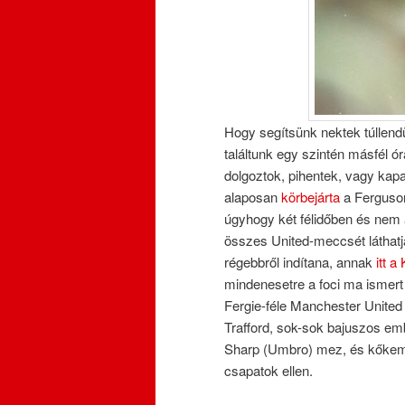
Hogy segítsünk nektek túllendü
találtunk egy szintén másfél ó
dolgoztok, pihentek, vagy kapa
alaposan
körbejárta
a Ferguson 
úgyhogy két félidőben és nem
összes United-meccsét láthatj
régebbről indítana, annak
itt 
mindenesetre a foci ma ismert
Fergie-féle Manchester United
Trafford, sok-sok bajuszos em
Sharp (Umbro) mez, és kőkemé
csapatok ellen.