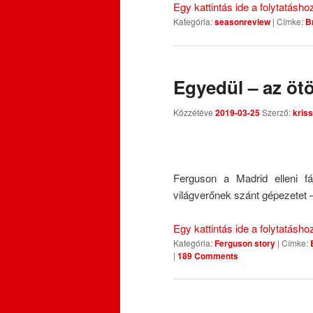
Egy kattintás ide a folytatásh
Kategória:
seasonreview
|
Címke:
B
Egyedül – az öt
Közzétéve
2019-03-25
Szerző:
kriss
Ferguson a Madrid elleni fá
világverőnek szánt gépezetet 
Egy kattintás ide a folytatásh
Kategória:
Ferguson story
|
Címke:
|
189 Comments