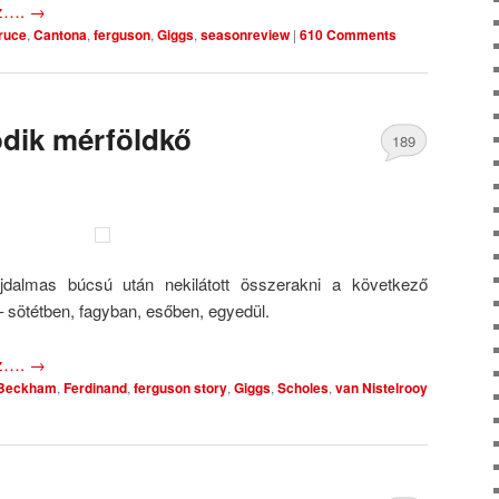
oz….
→
ruce
,
Cantona
,
ferguson
,
Giggs
,
seasonreview
|
610 Comments
ödik mérföldkő
189
Comments
jdalmas búcsú után nekilátott összerakni a következő
– sötétben, fagyban, esőben, egyedül.
oz….
→
Beckham
,
Ferdinand
,
ferguson story
,
Giggs
,
Scholes
,
van Nistelrooy