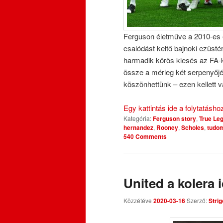
Ferguson életműve a 2010-es é
csalódást keltő bajnoki ezüst
harmadik körös kiesés az FA-
össze a mérleg két serpenyőj
köszönhettünk – ezen kellett vá
Egy kattintás ide a folytatásh
Kategória:
Ferguson story
,
True Le
hernandez
,
Rooney
,
Scholes
,
tudom
540 Comments
United a kolera i
Közzétéve
2020-03-16
Szerző:
Strig