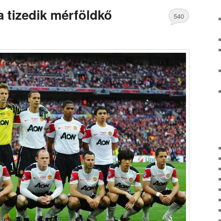
a tizedik mérföldkő
540
Comments