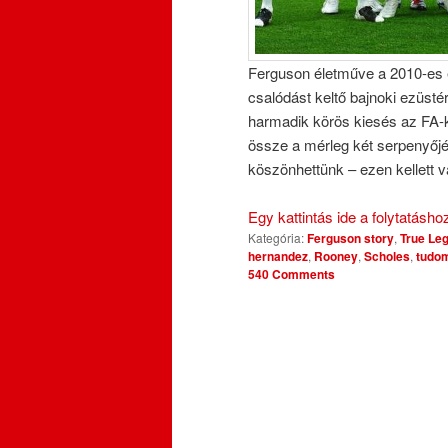
Ferguson életműve a 2010-es é
csalódást keltő bajnoki ezüst
harmadik körös kiesés az FA-
össze a mérleg két serpenyőj
köszönhettünk – ezen kellett vá
Egy kattintás ide a folytatásh
Kategória:
Ferguson story
,
True Le
hernandez
,
Rooney
,
Scholes
,
tudom
540 Comments