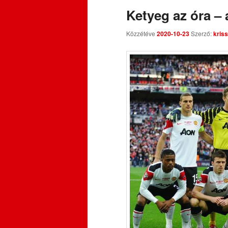
Ketyeg az óra – 
Közzétéve
2020-10-23
Szerző:
kriss