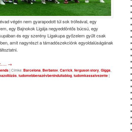
vad végén nem gyarapodott túl sok trófeával, egy
érem, egy Bajnokok Ligája negyeddöntős búcsú, egy
kupában és egy szerény Ligakupa győzelem gyűlt csak
ében, amit nagyrészt a támadószekciónk egyoldalúságának
ltoztatni.
oz….
→
gends
|
Címke:
Barcelona
,
Berbatov
,
Carrick
,
ferguson story
,
Giggs
,
azollózás
,
tudomebbenazévbenindultablog
,
tudomkassaivezette
|