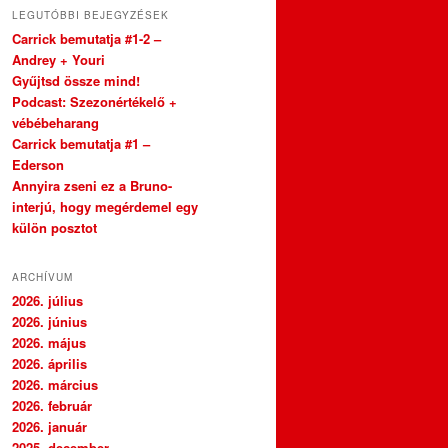
LEGUTÓBBI BEJEGYZÉSEK
Carrick bemutatja #1-2 –
Andrey + Youri
Gyűjtsd össze mind!
Podcast: Szezonértékelő +
vébébeharang
Carrick bemutatja #1 –
Ederson
Annyira zseni ez a Bruno-
interjú, hogy megérdemel egy
külön posztot
ARCHÍVUM
2026. július
2026. június
2026. május
2026. április
2026. március
2026. február
2026. január
2025. december