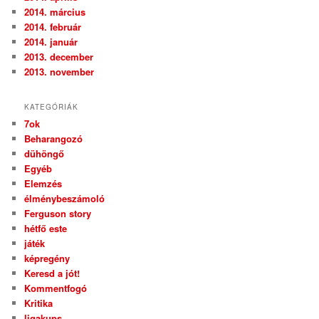
2014. március
2014. február
2014. január
2013. december
2013. november
KATEGÓRIÁK
7ok
Beharangozó
dühöngő
Egyéb
Elemzés
élménybeszámoló
Ferguson story
hétfő este
játék
képregény
Keresd a jót!
Kommentfogó
Kritika
ligakups