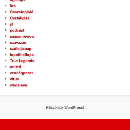
líra
Összefoglaló
Osztályzás
pl
podcast
seasonreview
szavazás
születésnap
topoftheflops
True Legends
united
vendégposzt
vírus
whoareya
Köszönjük WordPress!