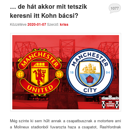
… de hát akkor mit tetszik
1077
keresni itt Kohn bácsi?
Comments
Közzétéve
2020-01-07
Szerző:
kriss
Még szinte ki sem hűlt annak a csapatbusznak a motortere ami
a Molineux stadionból fuvarozta haza a csapatot, Rashfordnak