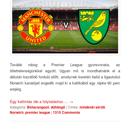
Tovább robog a Premier League gyorsvonata, az
ötlettelenségünkkel együtt. Ugyan mit is mondhatnánk el a
délután kezdődő forduló előtt, amelynek keretén belül a ligautolsó
Norwich kanárijait engedik majd ki a kalitkából egy
röpke
90 perc
erejéig.
Egy kattintás ide a folytatáshoz….
→
Kategória:
Beharangozó
,
dühöngő
|
Címke:
mindenki sérült
,
Norwich
,
premier league
|
1310 Comments