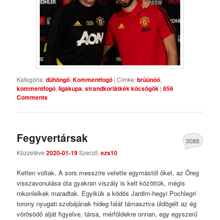
Kategória:
dühöngő
,
Kommentfogó
|
Címke:
brúúnóó
,
kommentfogó
,
ligakupa
,
strandkorlátkék köcsögök
|
856
Comments
Fegyvertársak
3088
Közzétéve
2020-01-19
Szerző:
ezs10
Comments
Ketten voltak. A sors messzire vetette egymástól őket, az Öreg
visszavonulása óta gyakran viszály is kelt közöttük, mégis
rokonlelkek maradtak. Egyikük a ködös Jardim-hegyi Pochlegri
torony nyugati szobájának hideg falát támasztva üldögélt az ég
vörösödő alját figyelve, társa, mérföldekre onnan, egy egyszerű