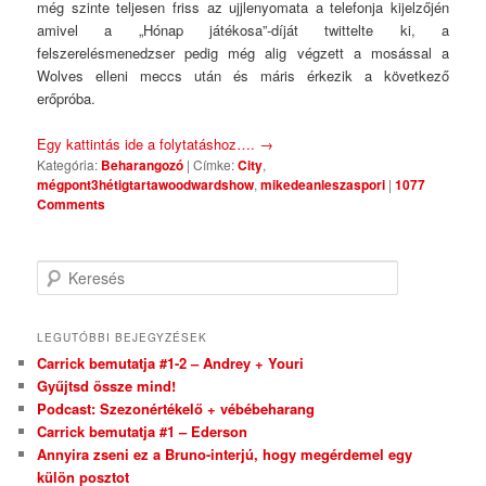
még szinte teljesen friss az ujjlenyomata a telefonja kijelzőjén
amivel a „Hónap játékosa”-díját twittelte ki, a
felszerelésmenedzser pedig még alig végzett a mosással a
Wolves elleni meccs után és máris érkezik a következő
erőpróba.
Egy kattintás ide a folytatáshoz….
→
Kategória:
Beharangozó
|
Címke:
City
,
mégpont3hétigtartawoodwardshow
,
mikedeanleszaspori
|
1077
Comments
Keresés
LEGUTÓBBI BEJEGYZÉSEK
Carrick bemutatja #1-2 – Andrey + Youri
Gyűjtsd össze mind!
Podcast: Szezonértékelő + vébébeharang
Carrick bemutatja #1 – Ederson
Annyira zseni ez a Bruno-interjú, hogy megérdemel egy
külön posztot