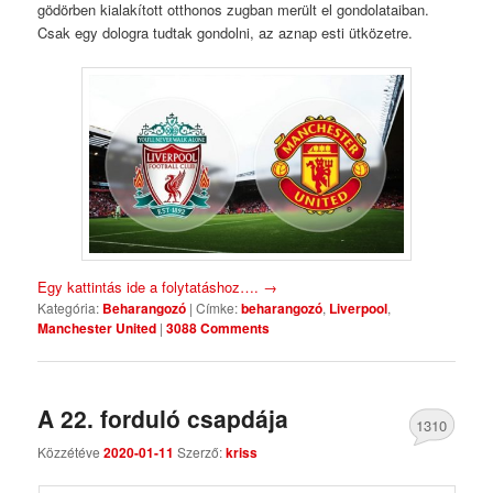
gödörben kialakított otthonos zugban merült el gondolataiban.
Csak egy dologra tudtak gondolni, az aznap esti ütközetre.
Egy kattintás ide a folytatáshoz….
→
Kategória:
Beharangozó
|
Címke:
beharangozó
,
Liverpool
,
Manchester United
|
3088 Comments
A 22. forduló csapdája
1310
Közzétéve
2020-01-11
Szerző:
kriss
Comments