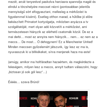
mezét, arcát tenyerével paskolva harciasra spannolja magát és
elindul a törzshelyére meccset nézni (pontosabban jelentős
mennyiségű sört elfogyasztani, mellesleg a mérkőzést is
figyelemmel kísérni). Esetleg otthon marad, a hűtőbe jó előre
bekészített Primatort kortyolgatja, miközben anyázza a tv
szolgáltatóját, mert olyan adó közvetíti a mérkőzést, ami
természetesen hiányzik az elérhető csatornák közül. De ez a
mai derbi… most ez annyira nem hiányzik… nem… ez nem az a
meccs… De most… Ó dehogynem! Ez a Manchester United!
Minden meccsen győzelemért játszunk, így lesz ez ma is,
nyuvasszuk ki a bilikékeket, sírva menjenek haza ma este!
(amúgy, amikor ma holtfáradtan hazaértem, és megkérdezte a
feleségem, milyen lesz a meccs, annyit tudtam válaszolni, hogy:
„biztosan jó sok gól lesz”…)
Éééés… szeva Brúnó!