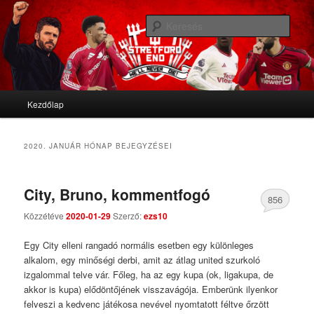
We'll never die
Kere
Stretford End
Fő menü
Kezdőlap
Tovább az elsődleges tartalomra
Tovább a másodlagos tartalomra
2020. JANUÁR
HÓNAP BEJEGYZÉSEI
City, Bruno, kommentfogó
856
Közzétéve
2020-01-29
Szerző:
ezs10
Comments
Egy City elleni rangadó normális esetben egy különleges
alkalom, egy minőségi derbi, amit az átlag united szurkoló
izgalommal telve vár. Főleg, ha az egy kupa (ok, ligakupa, de
akkor is kupa) elődöntőjének visszavágója. Emberünk ilyenkor
felveszi a kedvenc játékosa nevével nyomtatott féltve őrzött