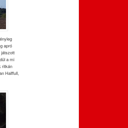
tényleg
ég apró
játszott
dül a mi
 ritkán
n Halffull,