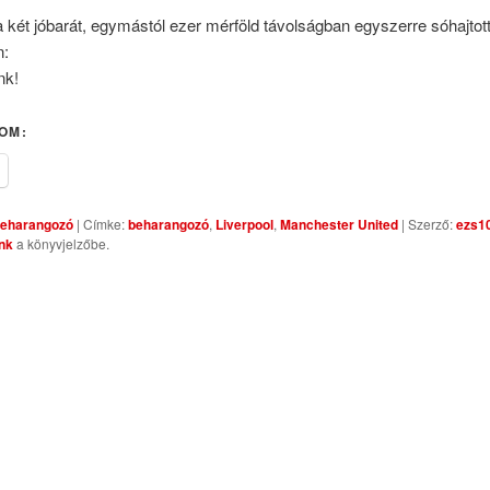
 két jóbarát, egymástól ezer mérföld távolságban egyszerre sóhajtott
n:
nk!
OM:
eharangozó
| Címke:
beharangozó
,
Liverpool
,
Manchester United
| Szerző:
ezs1
ink
a könyvjelzőbe.