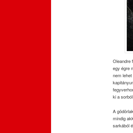
Oleandre 
egy égre n
nem lehet
kapitányun
fegyverhor
ki a sorbó
A gödörlak
mindig akk
sarkából é