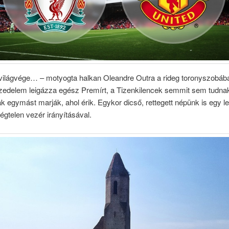
 világvége… – motyogta halkan Oleandre Outra a rideg toronyszobáb
zedelem leigázza egész Premírt, a Tizenkilencek semmit sem tudnak
ak egymást marják, ahol érik. Egykor dicső, rettegett népünk is egy le
égtelen vezér irányításával.