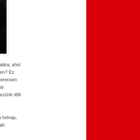
lára, ahol
átom? Ez
zerecsen
al
észünk dőlt
a holnap,
ati