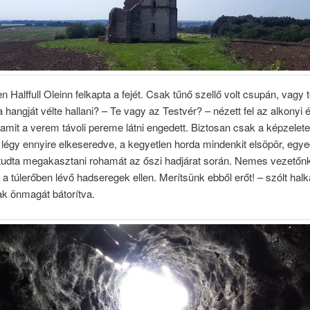
 Halffull Oleinn felkapta a fejét. Csak tűnő szellő volt csupán, vagy 
ja hangját vélte hallani? – Te vagy az Testvér? – nézett fel az alkonyi 
 amit a verem távoli pereme látni engedett. Biztosan csak a képzelete 
 légy ennyire elkeseredve, a kegyetlen horda mindenkit elsöpör, egye
tudta megakasztani rohamát az őszi hadjárat során. Nemes vezetőnk
 a túlerőben lévő hadseregek ellen. Merítsünk ebből erőt! – szólt halka
ak önmagát bátorítva.