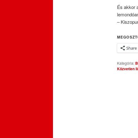
És akkor a
lemondóa
– Kiszopu
MEGOSZT
Share
Kategória:
B
Közvetlen l