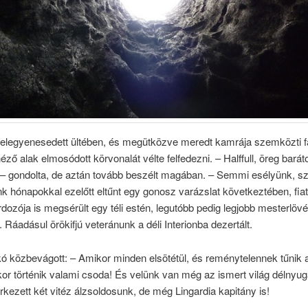
felegyenesedett ültében, és megütközve meredt kamrája szemközti fa
éző alak elmosódott körvonalát vélte felfedezni. – Halffull, öreg bar
 – gondolta, de aztán tovább beszélt magában. – Semmi esélyünk, s
k hónapokkal ezelőtt eltűnt egy gonosz varázslat következtében, fiat
dozója is megsérült egy téli estén, legutóbb pedig legjobb mesterlöv
l. Ráadásul örökifjú veteránunk a déli Interionba dezertált.
ó közbevágott: – Amikor minden elsötétül, és reménytelennek tűnik 
or történik valami csoda! És velünk van még az ismert világ délnyug
rkezett két vitéz álzsoldosunk, de még Lingardia kapitány is!