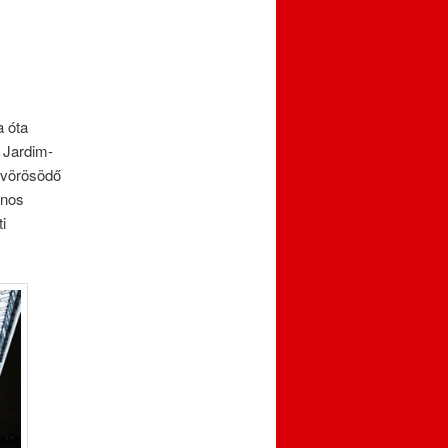
a óta
 Jardim-
g vörösödő
onos
i