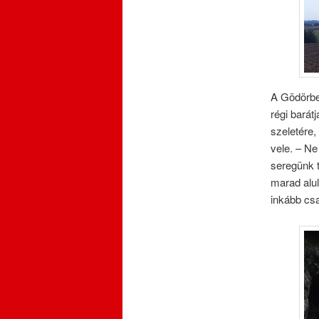
A Gödörben
régi barát
szeletére,
vele. – Ne
seregünk 
marad alul
inkább cs