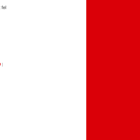
 fel
0
|