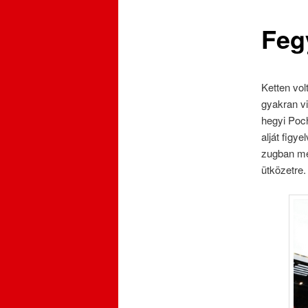
Feg
Ketten vol
gyakran vi
hegyi Poch
alját figy
zugban mer
ütközetre.