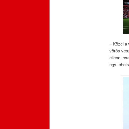
– Közel a
vörös ves
ellene, cs
egy tehets