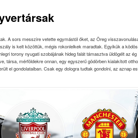
yvertársak
tak. A sors messzire vetette egymástól őket, az Öreg visszavonulás
szály is kelt közöttük, mégis rokonlelkek maradtak. Egyikük a ködös
legri torony nyugati szobájának hideg falát támasztva üldögélt az é
elve, társa, mérföldekre onnan, egy egyszerű gödörben kialakított otth
ült el gondolataiban. Csak egy dologra tudtak gondolni, az aznap est