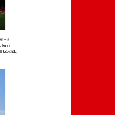
an – a
 tenni
tt közülük,