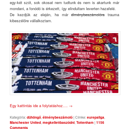
egy-két szót, sok okosat nem tudtunk és nem is akartunk már
mondani, a fonódó is érkezett, így elindultam leverten hazafelé.
De kezdjük az elején, ha már
élménybeszámolóra
trauma
kibeszélőre vállalkoztam.
Egy kattintás ide a folytatáshoz….
→
Kategória:
dühöngő
,
élménybeszámoló
|
Címke:
eurepaliga
,
Manchester United
,
megkellettbaszódni
,
Tottenham
|
1156
Comments