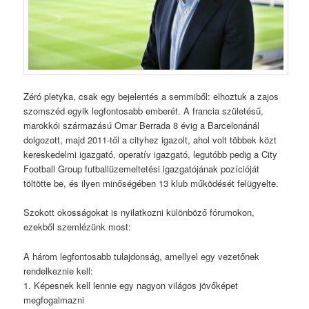
Zéró pletyka, csak egy bejelentés a semmiből: elhoztuk a zajos
szomszéd egyik legfontosabb emberét. A francia születésű,
marokkói származású Omar Berrada 8 évig a Barcelonánál
dolgozott, majd 2011-től a cityhez igazolt, ahol volt többek közt
kereskedelmi igazgató, operatív igazgató, legutóbb pedig a City
Football Group futballüzemeltetési igazgatójának pozícióját
töltötte be, és ilyen minőségében 13 klub működését felügyelte.
Szokott okosságokat is nyilatkozni különböző fórumokon,
ezekből szemlézünk most:
A három legfontosabb tulajdonság, amellyel egy vezetőnek
rendelkeznie kell:
1. Képesnek kell lennie egy nagyon világos jövőképet
megfogalmazni