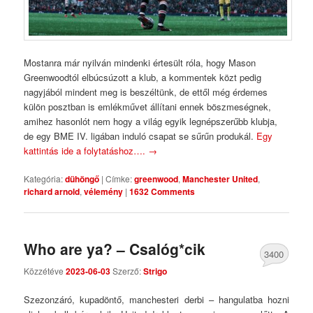
Mostanra már nyilván mindenki értesült róla, hogy Mason
Greenwoodtól elbúcsúzott a klub, a kommentek közt pedig
nagyjából mindent meg is beszéltünk, de ettől még érdemes
külön posztban is emlékművet állítani ennek böszmeségnek,
amihez hasonlót nem hogy a világ egyik legnépszerűbb klubja,
de egy BME IV. ligában induló csapat se sűrűn produkál.
Egy
kattintás ide a folytatáshoz….
→
Kategória:
dühöngő
|
Címke:
greenwood
,
Manchester United
,
richard arnold
,
vélemény
|
1632 Comments
Who are ya? – Csalóg*cik
3400
Közzétéve
2023-06-03
Szerző:
Strigo
Comments
Szezonzáró, kupadöntő, manchesteri derbi – hangulatba hozni