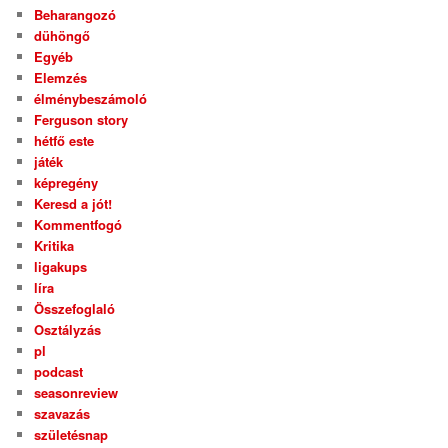
Beharangozó
dühöngő
Egyéb
Elemzés
élménybeszámoló
Ferguson story
hétfő este
játék
képregény
Keresd a jót!
Kommentfogó
Kritika
ligakups
líra
Összefoglaló
Osztályzás
pl
podcast
seasonreview
szavazás
születésnap