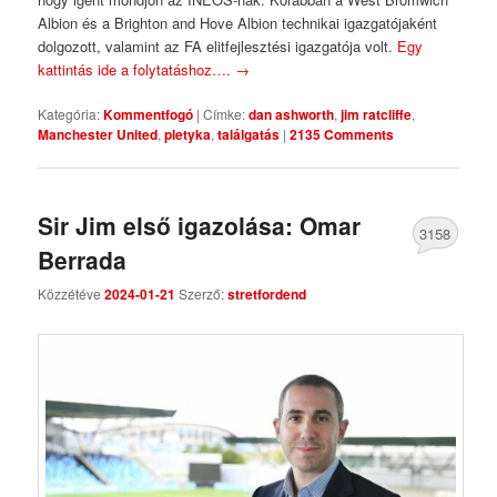
Albion és a Brighton and Hove Albion technikai igazgatójaként
dolgozott, valamint az FA elitfejlesztési igazgatója volt.
Egy
kattintás ide a folytatáshoz….
→
Kategória:
Kommentfogó
|
Címke:
dan ashworth
,
jim ratcliffe
,
Manchester United
,
pletyka
,
találgatás
|
2135 Comments
Sir Jim első igazolása: Omar
3158
Berrada
Comments
Közzétéve
2024-01-21
Szerző:
stretfordend