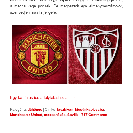
a meccs vége pocsék. De megosztok egy élménybeszámolót,
szenvedjen más is jeligére.
Egy kattintás ide a folytatáshoz….
→
Kategória:
dühöngő
|
Címke:
faszkivan
,
kiesünkapicsába
,
Manchester United
,
meccsnézés
,
Sevilla
|
717 Comments