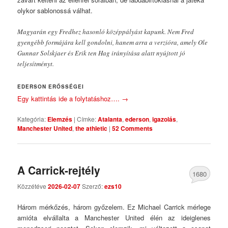
olykor sablonossá válhat.
Magyarán egy Fredhez hasonló középpályást kapunk. Nem Fred
gyengébb formájára kell gondolni, hanem arra a verzióra, amely Ole
Gunnar Solskjaer és Erik ten Hag irányítása alatt nyújtott jó
teljesítményt.
EDERSON ERŐSSÉGEI
Egy kattintás ide a folytatáshoz….
→
Kategória:
Elemzés
|
Címke:
Atalanta
,
ederson
,
igazolás
,
Manchester United
,
the athletic
|
52 Comments
A Carrick-rejtély
1680
Közzétéve
2026-02-07
Szerző:
ezs10
Comments
Három mérkőzés, három győzelem. Ez Michael Carrick mérlege
amióta elvállalta a Manchester United élén az ideiglenes