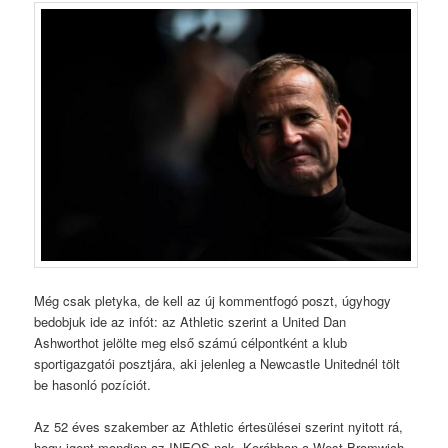
Még csak pletyka, de kell az új kommentfogó poszt, úgyhogy
bedobjuk ide az infót: az Athletic szerint a United Dan
Ashworthot jelölte meg első számú célpontként a klub
sportigazgatói posztjára, aki jelenleg a Newcastle Unitednél tölt
be hasonló pozíciót.
Az 52 éves szakember az Athletic értesülései szerint nyitott rá,
hogy igent mondjon az INEOS-nak. Korábban a West Bromwich