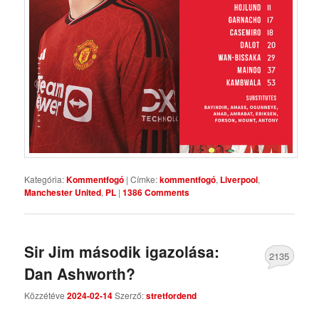
Kategória:
Kommentfogó
|
Címke:
kommentfogó
,
Liverpool
,
Manchester United
,
PL
|
1386 Comments
Sir Jim második igazolása:
2135
Dan Ashworth?
Comments
Közzétéve
2024-02-14
Szerző:
stretfordend