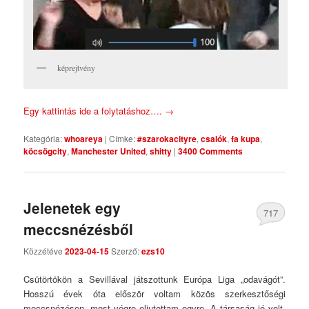
képrejtvény
Egy kattintás ide a folytatáshoz….
→
Kategória:
whoareya
|
Címke:
#szarokacityre
,
csalók
,
fa kupa
,
köcsögcity
,
Manchester United
,
shitty
|
3400 Comments
Jelenetek egy
717
meccsnézésből
Comments
Közzétéve
2023-04-15
Szerző:
ezs10
Csütörtökön a Sevillával játszottunk Európa Liga „odavágót”.
Hosszú évek óta először voltam közös szerkesztőségi
meccsnézésen, most végre eljutottam egyre. A társaság jó volt,