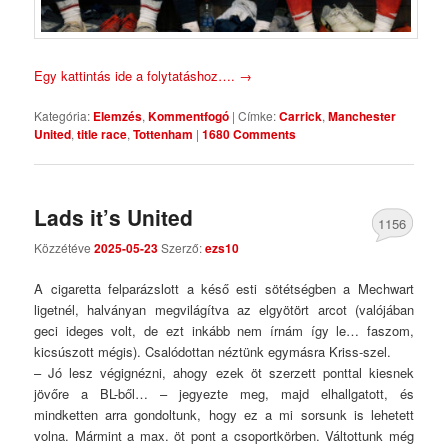
Egy kattintás ide a folytatáshoz….
→
Kategória:
Elemzés
,
Kommentfogó
|
Címke:
Carrick
,
Manchester
United
,
title race
,
Tottenham
|
1680 Comments
Lads it’s United
1156
Közzétéve
2025-05-23
Szerző:
ezs10
Comments
A cigaretta felparázslott a késő esti sötétségben a Mechwart
ligetnél, halványan megvilágítva az elgyötört arcot (valójában
geci ideges volt, de ezt inkább nem írnám így le… faszom,
kicsúszott mégis). Csalódottan néztünk egymásra Kriss-szel.
– Jó lesz végignézni, ahogy ezek öt szerzett ponttal kiesnek
jövőre a BL-ből… – jegyezte meg, majd elhallgatott, és
mindketten arra gondoltunk, hogy ez a mi sorsunk is lehetett
volna. Mármint a max. öt pont a csoportkörben. Váltottunk még