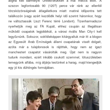
aligha kell bármelyik United-drukkert a mai meccs előtt. A
szezon legfontosabb 90 (120?) perce vár ránk az ellenfél
törzsközönségének átlagéletkora miatt matiné időpontra tett
találkozón (vagy azért kezdődik helyi idő szerint háromkor, hogy
ne változtassák Liszt Ferenc térré Londont). Tizenharmadszor
nyerhetjük meg az FA Kupát, ehhez csupán az illegálisan
működő csapatok legjobbikát, a városi rivális Man City-t kell
legyőznünk. Sokszor, sokféleképpen kitárgyaltuk már itt a blogon
az Egyesült Arab Emírségek állami csapatának viselt dolgait,
azóta már a tulajdonosok is rájöttek, hogy nem az igazi
manchesteri csapatot vásárolták meg. Újat nem is nagyon
tudunk mondani, ezért inkább csukott szemmel, lótuszülésben
lemegyünk alfába, míg átjárja testünket a harag, majd kiengedjük
egy jó kis dühöngés formájában.