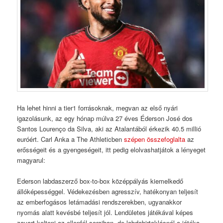
Ha lehet hinni a tier1 forrásoknak, megvan az első nyári
igazolásunk, az egy hónap múlva 27 éves Éderson José dos
Santos Lourenço da Silva, aki az Atalantából érkezik 40.5 millió
euróért. Carl Anka a The Athleticben
szépen összefoglalta
az
erősségeit és a gyengeségeit, itt pedig elolvashatjátok a lényeget
magyarul:
Ederson labdaszerző box-to-box középpályás kiemelkedő
állóképességgel. Védekezésben agresszív, hatékonyan teljesít
az emberfogásos letámadási rendszerekben, ugyanakkor
nyomás alatt kevésbé teljesít jól. Lendületes játékával képes
zavart kelteni az ellenfél soraiban, de labdabirtoklásnál a játéka