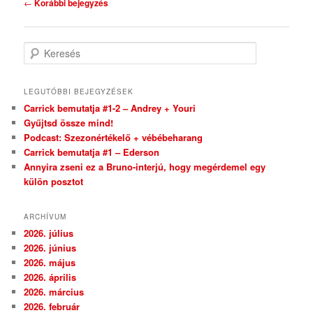
Bejegyzés navigáció
←
Korábbi bejegyzés
Keresés
LEGUTÓBBI BEJEGYZÉSEK
Carrick bemutatja #1-2 – Andrey + Youri
Gyűjtsd össze mind!
Podcast: Szezonértékelő + vébébeharang
Carrick bemutatja #1 – Ederson
Annyira zseni ez a Bruno-interjú, hogy megérdemel egy
külön posztot
ARCHÍVUM
2026. július
2026. június
2026. május
2026. április
2026. március
2026. február