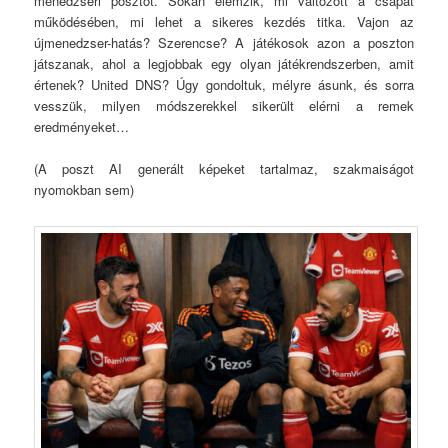
menedzseri posztot. Sokan elemzik, mi változott a csapat
működésében, mi lehet a sikeres kezdés titka. Vajon az
újmenedzser-hatás? Szerencse? A játékosok azon a poszton
játszanak, ahol a legjobbak egy olyan játékrendszerben, amit
értenek? United DNS? Úgy gondoltuk, mélyre ásunk, és sorra
vesszük, milyen módszerekkel sikerült elérni a remek
eredményeket…
(A poszt AI generált képeket tartalmaz, szakmaiságot
nyomokban sem)