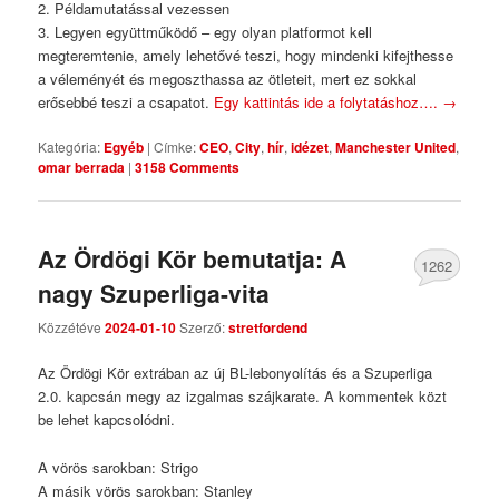
2. Példamutatással vezessen
3. Legyen együttműködő – egy olyan platformot kell
megteremtenie, amely lehetővé teszi, hogy mindenki kifejthesse
a véleményét és megoszthassa az ötleteit, mert ez sokkal
erősebbé teszi a csapatot.
Egy kattintás ide a folytatáshoz….
→
Kategória:
Egyéb
|
Címke:
CEO
,
City
,
hír
,
idézet
,
Manchester United
,
omar berrada
|
3158 Comments
Az Ördögi Kör bemutatja: A
1262
nagy Szuperliga-vita
Comments
Közzétéve
2024-01-10
Szerző:
stretfordend
Az Ördögi Kör extrában az új BL-lebonyolítás és a Szuperliga
2.0. kapcsán megy az izgalmas szájkarate. A kommentek közt
be lehet kapcsolódni.
A vörös sarokban: Strigo
A másik vörös sarokban: Stanley