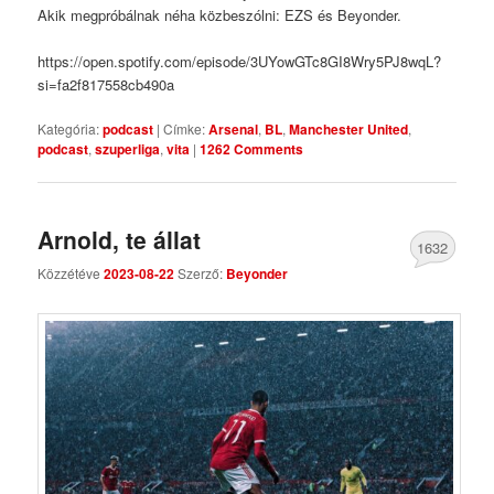
Akik megpróbálnak néha közbeszólni: EZS és Beyonder.
https://open.spotify.com/episode/3UYowGTc8GI8Wry5PJ8wqL?
si=fa2f817558cb490a
Kategória:
podcast
|
Címke:
Arsenal
,
BL
,
Manchester United
,
podcast
,
szuperliga
,
vita
|
1262 Comments
Arnold, te állat
1632
Közzétéve
2023-08-22
Szerző:
Beyonder
Comments