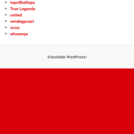
topoftheflops
True Legends
united
vendégposzt
vírus
whoareya
Köszönjük WordPress!