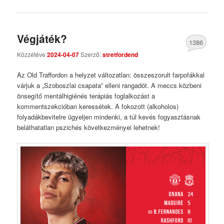
Végjáték?
1386
Közzétéve
2024-04-07
Szerző:
stretfordend
Comments
Az Old Traffordon a helyzet változatlan: összeszorult farpofákkal
várjuk a „Szoboszlai csapata” elleni rangadót. A meccs közbeni
önsegítő mentálhigiénés terápiás foglalkozást a
kommentszekcióban keressétek. A fokozott (alkoholos)
folyadákbevitelre ügyeljen mindenki, a túl kevés fogyasztásnak
beláthatatlan pszichés következményei lehetnek!