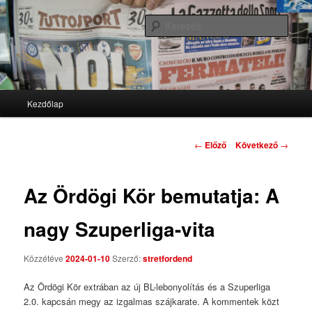
We'll never die
Kere
Stretford End
Fő menü
Kezdőlap
Tovább az elsődleges tartalomra
Tovább a másodlagos tartalomra
Bejegyzés navigáció
←
Előző
Következő
→
Az Ördögi Kör bemutatja: A
nagy Szuperliga-vita
Közzétéve
2024-01-10
Szerző:
stretfordend
Az Ördögi Kör extrában az új BL-lebonyolítás és a Szuperliga
2.0. kapcsán megy az izgalmas szájkarate. A kommentek közt