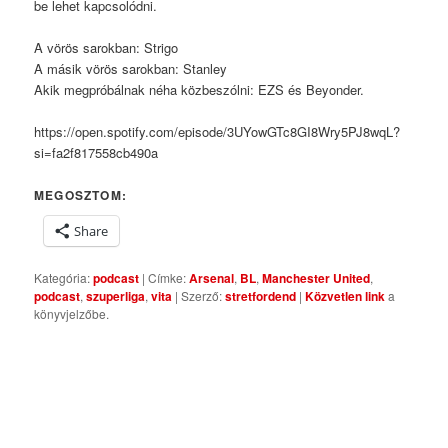
be lehet kapcsolódni.
A vörös sarokban: Strigo
A másik vörös sarokban: Stanley
Akik megpróbálnak néha közbeszólni: EZS és Beyonder.
https://open.spotify.com/episode/3UYowGTc8GI8Wry5PJ8wqL?
si=fa2f817558cb490a
MEGOSZTOM:
Share
Kategória:
podcast
| Címke:
Arsenal
,
BL
,
Manchester United
,
podcast
,
szuperliga
,
vita
| Szerző:
stretfordend
|
Közvetlen link
a
könyvjelzőbe.