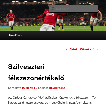
We'll never die
Kere
Stretford End
Fő menü
Kezdőlap
Tovább az elsődleges tartalomra
Tovább a másodlagos tartalomra
Bejegyzés navigáció
←
Előző
Következő
→
Szilveszteri
félszezonértékelő
Közzétéve
2023-12-30
Szerző:
stretfordend
Az Ördögi Kör utolsó (idei) adásában értékeljük a félszezont, Ten
Hagot, az új igazolásokat, és megpróbálunk pozitívumokat is