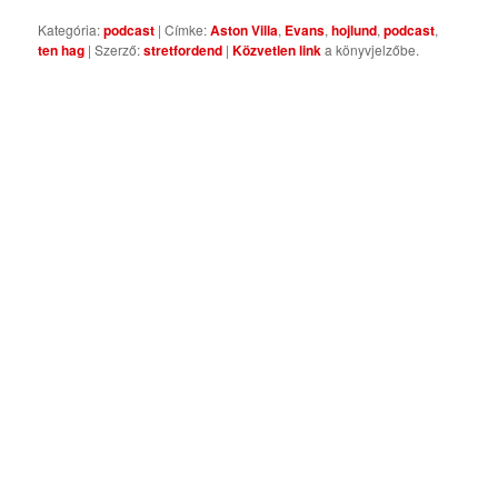
Kategória:
podcast
| Címke:
Aston Villa
,
Evans
,
hojlund
,
podcast
,
ten hag
| Szerző:
stretfordend
|
Közvetlen link
a könyvjelzőbe.