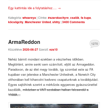
Egy kattintás ide a folytatáshoz….
→
Kategória:
whoareya
|
Címke:
#szarokacityre
,
csalók
,
fa kupa
,
köcsögcity
,
Manchester United
,
shitty
|
3400 Comments
ArmaReddon
1270
Közzétéve
2020-06-27
Szerző:
ezs10
Comments
Nehéz bármit mondani ezekben a vészterhes időkben.
Megtörtént, amire senki sem számított, eljött az Armageddon.
Paradoxon, de az élet megy tovább, így szombat este az FA
kupában van jelenése a Manchester Unitednek, a Norwich City
otthonában kell kiharcolni kedvenc csapatunknak a továbbjutást.
Egyes sajtóhírek szerint a mérkőzés egyperces gyászszünettel
kezdődik,
miközben a VAR szobában halkan felcsendül a
YNWA…