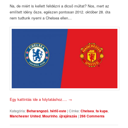
Na, de miért is kellett felidézni a dicső múltat? Nos, mert az
említett idény ősze, egészen pontosan 2012. október 28. óta
nem tudtunk nyerni a Chelsea ellen…
Egy kattintás ide a folytatáshoz….
→
Kategória:
Beharangozó
,
hétfő este
|
Címke:
Chelsea
,
fa kupa
,
Manchester United
,
Mourinho
,
újrajátszás
|
266 Comments