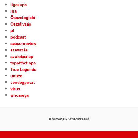
ligakups
líra
Összefoglaló
Osztályzás
pl
podcast
seasonreview
szavazás
születésnap
topoftheflops
True Legends
united
vendégposzt
vírus
whoareya
Köszönjük WordPress!