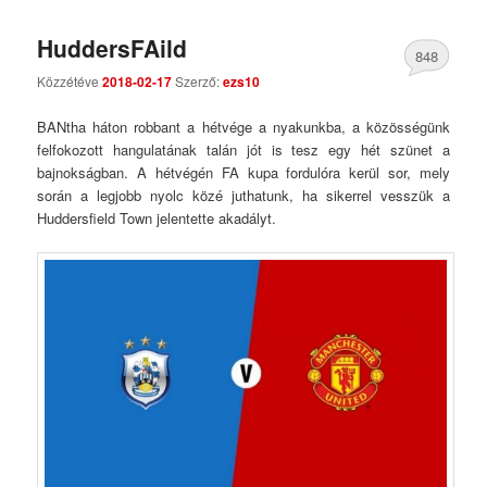
HuddersFAild
848
Közzétéve
2018-02-17
Szerző:
ezs10
Comments
BANtha háton robbant a hétvége a nyakunkba, a közösségünk
felfokozott hangulatának talán jót is tesz egy hét szünet a
bajnokságban. A hétvégén FA kupa fordulóra kerül sor, mely
során a legjobb nyolc közé juthatunk, ha sikerrel vesszük a
Huddersfield Town jelentette akadályt.