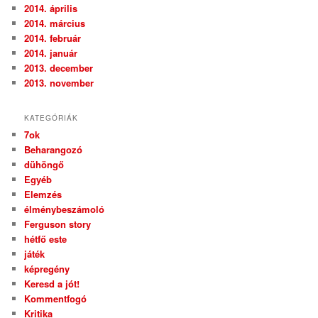
2014. április
2014. március
2014. február
2014. január
2013. december
2013. november
KATEGÓRIÁK
7ok
Beharangozó
dühöngő
Egyéb
Elemzés
élménybeszámoló
Ferguson story
hétfő este
játék
képregény
Keresd a jót!
Kommentfogó
Kritika