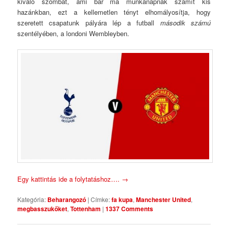
kiváló szombat, ami bár ma munkanapnak számít kis
hazánkban, ezt a kellemetlen tényt elhomályosítja, hogy
szeretett csapatunk pályára lép a futball
második számú
szentélyében, a londoni Wembleyben.
Egy kattintás ide a folytatáshoz….
→
Kategória:
Beharangozó
|
Címke:
fa kupa
,
Manchester United
,
megbasszukőket
,
Tottenham
|
1337 Comments