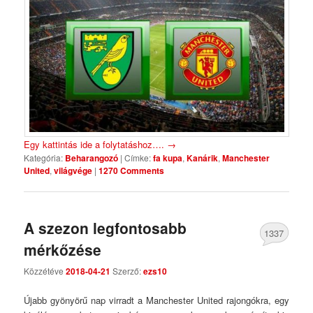
Egy kattintás ide a folytatáshoz….
→
Kategória:
Beharangozó
|
Címke:
fa kupa
,
Kanárik
,
Manchester
United
,
világvége
|
1270 Comments
A szezon legfontosabb
1337
mérkőzése
Comments
Közzétéve
2018-04-21
Szerző:
ezs10
Újabb gyönyörű nap virradt a Manchester United rajongókra, egy