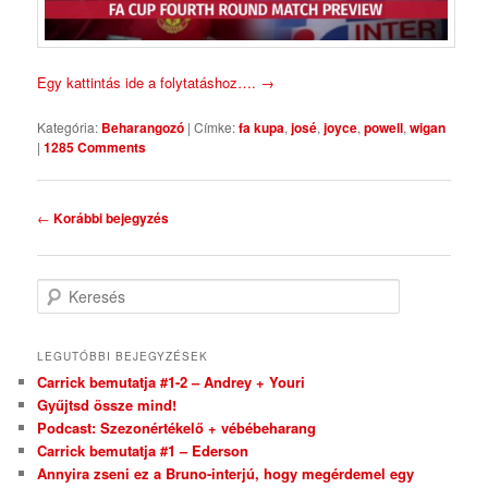
Egy kattintás ide a folytatáshoz….
→
Kategória:
Beharangozó
|
Címke:
fa kupa
,
josé
,
joyce
,
powell
,
wigan
|
1285 Comments
Bejegyzés navigáció
←
Korábbi bejegyzés
Keresés
LEGUTÓBBI BEJEGYZÉSEK
Carrick bemutatja #1-2 – Andrey + Youri
Gyűjtsd össze mind!
Podcast: Szezonértékelő + vébébeharang
Carrick bemutatja #1 – Ederson
Annyira zseni ez a Bruno-interjú, hogy megérdemel egy