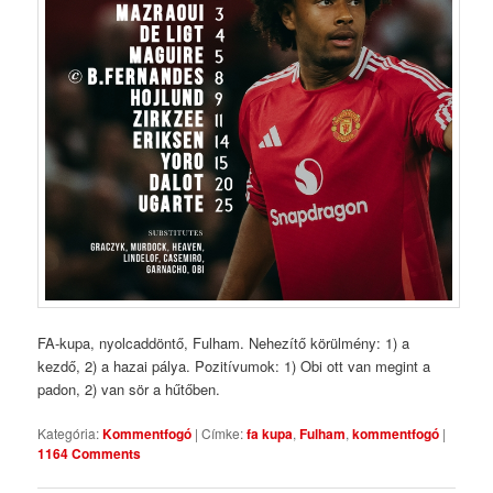
FA-kupa, nyolcaddöntő, Fulham. Nehezítő körülmény: 1) a
kezdő, 2) a hazai pálya. Pozitívumok: 1) Obi ott van megint a
padon, 2) van sör a hűtőben.
Kategória:
Kommentfogó
|
Címke:
fa kupa
,
Fulham
,
kommentfogó
|
1164 Comments