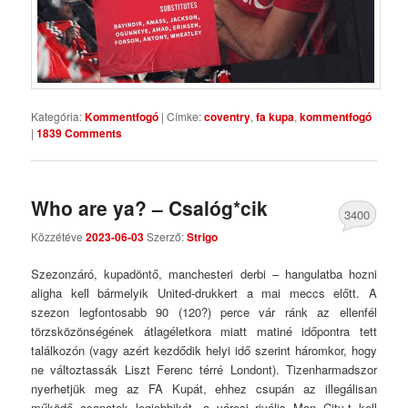
Kategória:
Kommentfogó
|
Címke:
coventry
,
fa kupa
,
kommentfogó
|
1839 Comments
Who are ya? – Csalóg*cik
3400
Közzétéve
2023-06-03
Szerző:
Strigo
Comments
Szezonzáró, kupadöntő, manchesteri derbi – hangulatba hozni
aligha kell bármelyik United-drukkert a mai meccs előtt. A
szezon legfontosabb 90 (120?) perce vár ránk az ellenfél
törzsközönségének átlagéletkora miatt matiné időpontra tett
találkozón (vagy azért kezdődik helyi idő szerint háromkor, hogy
ne változtassák Liszt Ferenc térré Londont). Tizenharmadszor
nyerhetjük meg az FA Kupát, ehhez csupán az illegálisan
működő csapatok legjobbikát, a városi rivális Man City-t kell