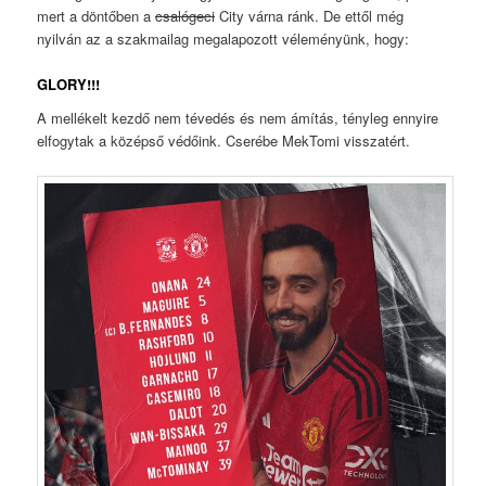
mert a döntőben a
csalógeci
City várna ránk. De ettől még
nyilván az a szakmailag megalapozott véleményünk, hogy:
GLORY!!!
A mellékelt kezdő nem tévedés és nem ámítás, tényleg ennyire
elfogytak a középső védőink. Cserébe MekTomi visszatért.