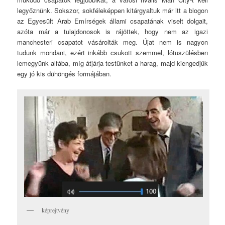
legyőznünk. Sokszor, sokféleképpen kitárgyaltuk már itt a blogon
az Egyesült Arab Emírségek állami csapatának viselt dolgait,
azóta már a tulajdonosok is rájöttek, hogy nem az igazi
manchesteri csapatot vásárolták meg. Újat nem is nagyon
tudunk mondani, ezért inkább csukott szemmel, lótuszülésben
lemegyünk alfába, míg átjárja testünket a harag, majd kiengedjük
egy jó kis dühöngés formájában.
képrejtvény