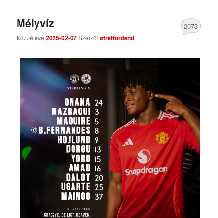
Mélyvíz
2073
Közzétéve
2025-02-07
Szerző:
stretfordend
Comments