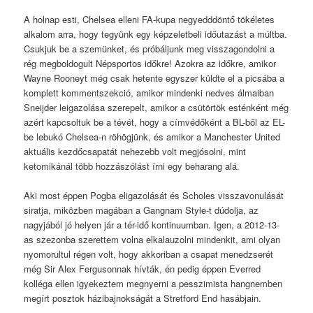
A holnap esti, Chelsea elleni FA-kupa negyedddöntő tökéletes
alkalom arra, hogy tegyünk egy képzeletbeli időutazást a múltba.
Csukjuk be a szemünket, és próbáljunk meg visszagondolni a
rég megboldogult Népsportos időkre! Azokra az időkre, amikor
Wayne Rooneyt még csak hetente egyszer küldte el a picsába a
komplett kommentszekció, amikor mindenki nedves álmaiban
Sneijder leigazolása szerepelt, amikor a csütörtök esténként még
azért kapcsoltuk be a tévét, hogy a címvédőként a BL-ből az EL-
be lebukó Chelsea-n röhögjünk, és amikor a Manchester United
aktuális kezdőcsapatát nehezebb volt megjósolni, mint
ketomikánál több hozzászólást írni egy beharang alá.
Aki most éppen Pogba eligazolását és Scholes visszavonulását
siratja, miközben magában a Gangnam Style-t dúdolja, az
nagyjából jó helyen jár a tér-idő kontinuumban. Igen, a 2012-13-
as szezonba szerettem volna elkalauzolni mindenkit, ami olyan
nyomorultul régen volt, hogy akkoriban a csapat menedzserét
még Sir Alex Fergusonnak hívták, én pedig éppen Everred
kolléga ellen igyekeztem megnyerni a pesszimista hangnemben
megírt posztok házibajnokságát a Stretford End hasábjain.