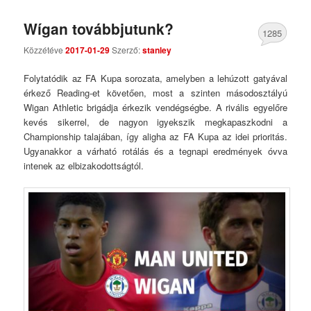
Wígan továbbjutunk?
1285
Közzétéve
2017-01-29
Szerző:
stanley
Comments
Folytatódik az FA Kupa sorozata, amelyben a lehúzott gatyával
érkező Reading-et követően, most a szinten másodosztályú
Wigan Athletic brigádja érkezik vendégségbe. A rivális egyelőre
kevés sikerrel, de nagyon igyekszik megkapaszkodni a
Championship talajában, így aligha az FA Kupa az idei prioritás.
Ugyanakkor a várható rotálás és a tegnapi eredmények óvva
intenek az elbizakodottságtól.