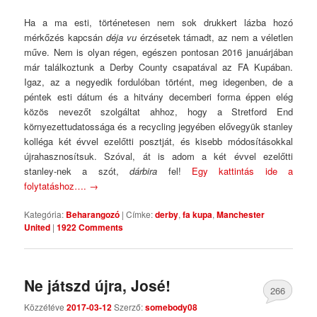
Ha a ma esti, történetesen nem sok drukkert lázba hozó
mérkőzés kapcsán
déja vu
érzésetek támadt, az nem a véletlen
műve. Nem is olyan régen, egészen pontosan 2016 januárjában
már találkoztunk a Derby County csapatával az FA Kupában.
Igaz, az a negyedik fordulóban történt, meg idegenben, de a
péntek esti dátum és a hitvány decemberi forma éppen elég
közös nevezőt szolgáltat ahhoz, hogy a Stretford End
környezettudatossága és a recycling jegyében elővegyük stanley
kolléga két évvel ezelőtti posztját, és kisebb módosításokkal
újrahasznosítsuk. Szóval, át is adom a két évvel ezelőtti
stanley-nek a szót,
dárbira
fel!
Egy kattintás ide a
folytatáshoz….
→
Kategória:
Beharangozó
|
Címke:
derby
,
fa kupa
,
Manchester
United
|
1922 Comments
Ne játszd újra, José!
266
Közzétéve
2017-03-12
Szerző:
somebody08
Comments