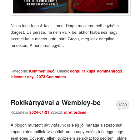
Nincs laca-faca & kec + mec, Dorgu megismerheti egyből a
dörgést. És persze, ha nem válik be, akkor hiába néz nagy
szemekkel a meccs után, mint Grogu, meg lesz dorgálva
rendesen, Amorimmal együtt.
Kategória:
Kommentfogó
|
Címke:
dorgu
,
fa kupa
,
kommentfogó
,
leicester city
|
2073 Comments
Rokikártyával a Wembley-be
1839
Közzétéve
2024-04-21
Szerző:
stretfordend
Comments
A blogon mutatott aktivitásunk is elég jól mutatja a szezonnal
kapcsolatos kolllektív apátiát, amin nagy valószínűséggel egy
esetleges Coventry elleni győzelem se sokat fog segíteni, pláne