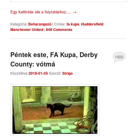
Egy kattintás ide a folytatáshoz….
→
Kategória:
Beharangozó
|
Címke:
fa kupa
,
Huddersfield
,
Manchester United
|
848 Comments
Péntek este, FA Kupa, Derby
1922
County: vótmá
Comments
Közzétéve
2018-01-05
Szerző:
Strigo