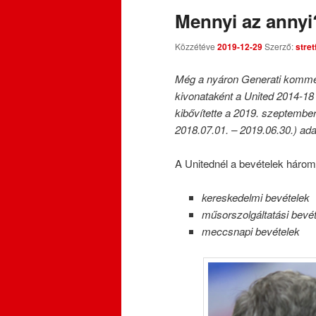
Mennyi az annyi
Közzétéve
2019-12-29
Szerző:
stre
Még a nyáron Generati komme
kivonataként a United 2014-18
kibővítette a 2019. szeptember 
2018.07.01. – 2019.06.30.) ada
A Unitednél a bevételek három 
kereskedelmi bevételek
műsorszolgáltatási bevé
meccsnapi bevételek