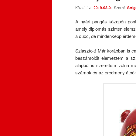
Közzétéve
2019-08-01
Szerző:
Strig
A nyári pangás közepén pont
amely diplomás szinten elemzi 
a cucc, de mindenképp érdemes
Sziasztok! Már korábban is eml
beszámolóit elemeztem a sza
alapból is szerettem volna m
számok és az eredmény átbön