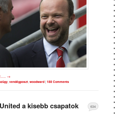
oz….
→
nzügy
,
vendégposzt
,
woodward
|
188 Comments
 United a kisebb csapatok
634