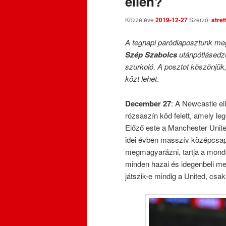
ellen?
Közzétéve
2019-12-27
Szerző:
stre
A tegnapi paródiaposztunk megi
Szép Szabolcs
utánpótlásedző
szurkoló. A posztot köszönjük
közt lehet
.
December 27
: A Newcastle el
rózsaszín köd felett, amely leg
Előző este a Manchester United
idei évben masszív középcsapa
megmagyarázni, tartja a mondá
minden hazai és idegenbeli me
játszik-e mindig a United, csa