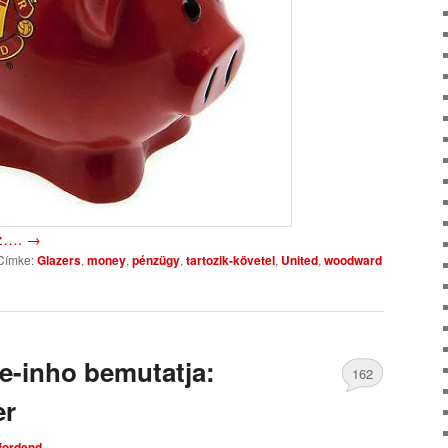
oz….
→
Címke:
Glazers
,
money
,
pénzügy
,
tartozik-követel
,
United
,
woodward
e-inho bemutatja:
162
er
Comments
tfordend