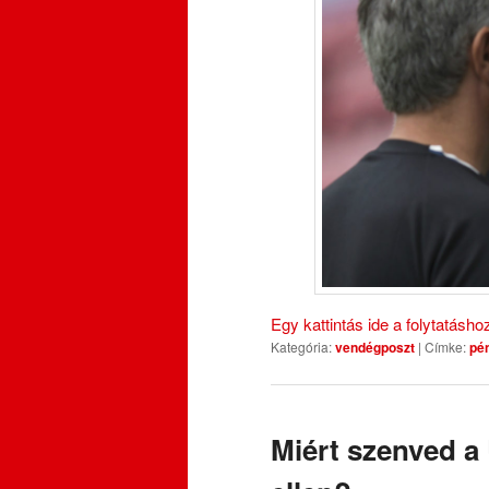
Egy kattintás ide a folytatásh
Kategória:
vendégposzt
|
Címke:
pé
Miért szenved a