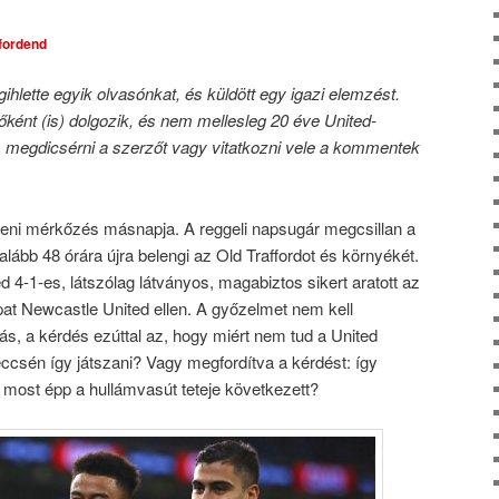
Comments
tfordend
hlette egyik olvasónkat, és küldött egy igazi elemzést.
ként (is) dolgozik, és nem mellesleg 20 éve United-
, megdicsérni a szerzőt vagy vitatkozni vele a kommentek
leni mérkőzés másnapja. A reggeli napsugár megcsillan a
alább 48 órára újra belengi az Old Traffordot és környékét.
 4-1-es, látszólag látványos, magabiztos sikert aratott az
t Newcastle United ellen. A győzelmet nem kell
s, a kérdés ezúttal az, hogy miért nem tud a United
ccsén így játszani? Vagy megfordítva a kérdést: így
k most épp a hullámvasút teteje következett?