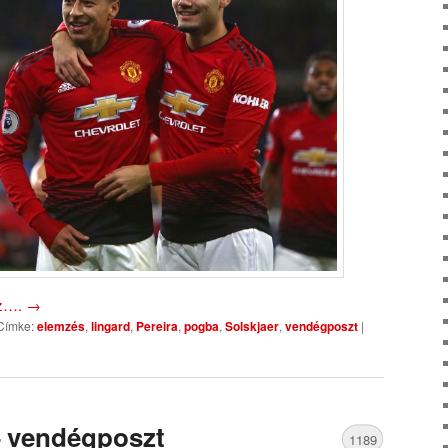
oz….
→
Címke:
elemzés
,
lingard
,
Pereira
,
pogba
,
Solskjaer
,
vendégposzt
|
 vendégposzt
1189