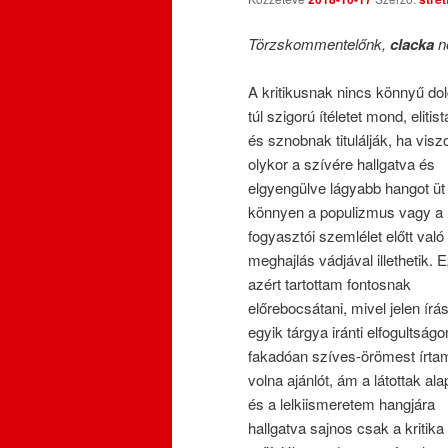
Törzskommentelőnk,
clacka
ne
A kritikusnak nincs könnyű dol
túl szigorú ítéletet mond, elitis
és sznobnak titulálják, ha visz
olykor a szívére hallgatva és
elgyengülve lágyabb hangot üt
könnyen a populizmus vagy a
fogyasztói szemlélet előtt való
meghajlás vádjával illethetik. E
azért tartottam fontosnak
előrebocsátani, mivel jelen ír
egyik tárgya iránti elfogultság
fakadóan szíves-örömest írta
volna ajánlót, ám a látottak ala
és a lelkiismeretem hangjára
hallgatva sajnos csak a kritika