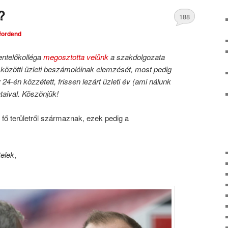
?
188
tfordend
Comments
ntelőkolléga
megosztotta velünk
a szakdolgozata
 közötti üzleti beszámolóinak elemzését, most pedig
24-én közzétett, frissen lezárt üzleti év (ami nálunk
taival. Köszönjük!
fő területről származnak, ezek pedig a
telek
,