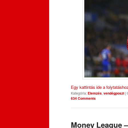
Egy kattintás ide a folytatásh
Kategória:
Elemzés
,
vendégposzt
|
634 Comments
Money League –