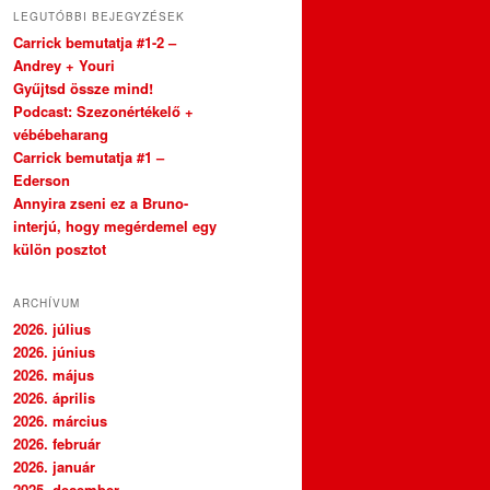
LEGUTÓBBI BEJEGYZÉSEK
Carrick bemutatja #1-2 –
Andrey + Youri
Gyűjtsd össze mind!
Podcast: Szezonértékelő +
vébébeharang
Carrick bemutatja #1 –
Ederson
Annyira zseni ez a Bruno-
interjú, hogy megérdemel egy
külön posztot
ARCHÍVUM
2026. július
2026. június
2026. május
2026. április
2026. március
2026. február
2026. január
2025. december