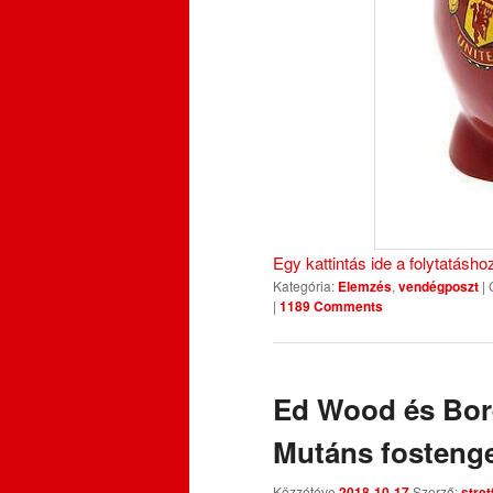
Egy kattintás ide a folytatásh
Kategória:
Elemzés
,
vendégposzt
|
|
1189 Comments
Ed Wood és Bor
Mutáns fosteng
Közzétéve
2018-10-17
Szerző:
stre