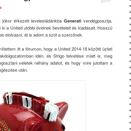
o
Comments
 jókor érkezett levelesládánkba
Generati
vendégposztja,
ki a United utóbbi éveinek bevételeit és kiadásait. Hosszú
 elolvasni, át is adom a szót a szerzőnek.
ítettem itt a fórumon, hogy a United 2014-18 közötti üzleti
kdolgozatomban idén, és Strigo felvetése miatt is, meg
egosztani veletek néhány adatot, és hogy mire jutottam a
gészése után.