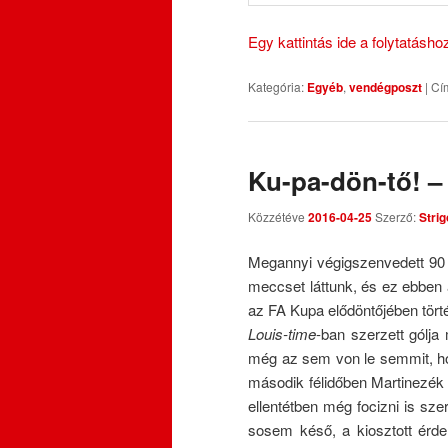
Egy kattintás ide a folytatásh
Kategória:
Egyéb
,
vendégposzt
|
Cí
Ku-pa-dön-tő! –
Közzétéve
2016-04-25
Szerző:
Strig
Megannyi végigszenvedett 90 p
meccset láttunk, és ez ebben
az FA Kupa elődöntőjében történ
Louis-time
-ban szerzett gólja
még az sem von le semmit, hog
második félidőben Martinezék 
ellentétben még focizni is sz
sosem késő, a kiosztott érde