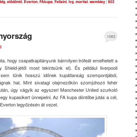
ddg
,
elődöntő
,
Everton
,
FAkupa
,
Fellaini
,
lvg
,
martial
,
wembley
|
922
nyország
1063
0
Comments
óta, hogy csapatkapitányunk bármilyen trófeát emelhetett a
ield-jétől most tekintsünk el). És például liverpooli
em tűnik hosszú időnek kupátlanság szempontjából,
gnak hat. Mint sivatagi olajmezőkön szomjúhozó fehér
után, úgy vágyik az egyszeri Manchester United szurkoló
 egy kupasikert ünnepelni. Az FA kupa döntőbe jutás a cél,
 Everton legyőzésén át vezet.