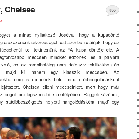
, Chelsea
999
o
Comments
yet a minap nyilatkozó Joséval, hogy a kupadöntő
a szezonunk sikerességét, azt azonban aláírjuk, hogy az
 függetlenül kell tekintenünk az FA Kupa döntője elé. A
legfontosabb meccsén mindkét edzőnek, és a pályára
i való, és ez remélhetőleg nem defenzív taktikákban és
dik majd ki, hanem egy klasszik meccsben. Az
ésekbe nem is mennénk bele, hanem ráhangolódásként
ejátszott, Chelsea elleni meccseinket, mert hogy már
az angol foci legszentebb szentélyében. Reggeli kávéhoz,
y stúdióbeszélgetés helyetti hangolódásként, majd’ egy