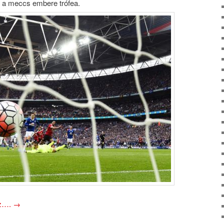
a a meccs embere trófea.
oz….
→