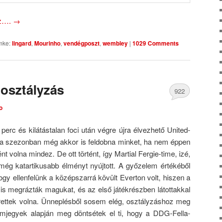
oz….
→
mke:
lingard
,
Mourinho
,
vendégposzt
,
wembley
|
1029 Comments
 osztályzás
922
o
Comments
erc és kilátástalan foci után végre újra élvezhető United-
 a szezonban még akkor is feldobna minket, ha nem éppen
t volna mindez. De ott történt, így Martial Fergie-time, izé,
 még katartikusabb élményt nyújtott. A győzelem értékéből
y ellenfelünk a középszarrá kövült Everton volt, hiszen a
is megrázták magukat, és az első játékrészben látottakkal
erettek volna. Ünneplésből sosem elég, osztályzáshoz meg
mjegyek alapján meg döntsétek el ti, hogy a DDG-Fella-