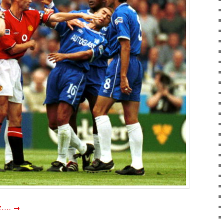
oz….
→