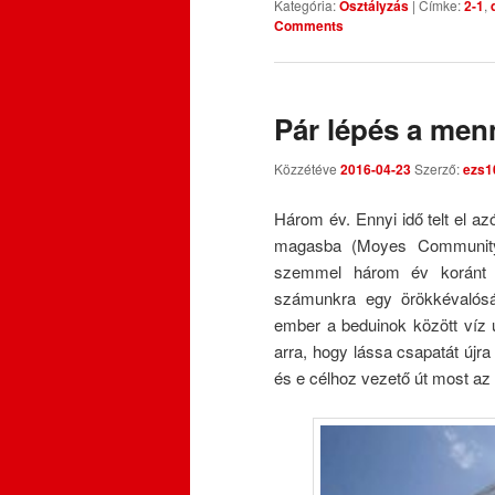
Kategória:
Osztályzás
|
Címke:
2-1
,
Comments
Pár lépés a men
Közzétéve
2016-04-23
Szerző:
ezs1
Három év. Ennyi idő telt el az
magasba (Moyes Community Sh
szemmel három év koránt s
számunkra egy örökkévalósá
ember a beduinok között víz 
arra, hogy lássa csapatát újra
és e célhoz vezető út most az