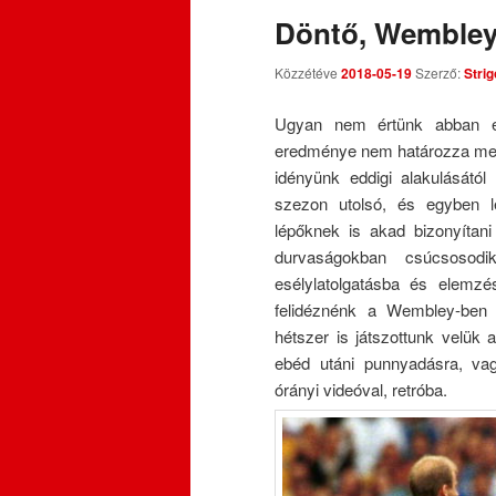
Döntő, Wembley
Közzétéve
2018-05-19
Szerző:
Strig
Ugyan nem értünk abban eg
eredménye nem határozza meg 
idényünk eddigi alakulásától
szezon utolsó, és egyben 
lépőknek is akad bizonyítan
durvaságokban csúcsoso
esélylatolgatásba és elemz
felidéznénk a Wembley-ben l
hétszer is játszottunk velük 
ebéd utáni punnyadásra, vag
órányi videóval, retróba.