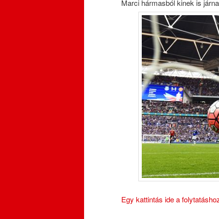
Marci hármasból kinek is járn
Egy kattintás ide a folytatásh