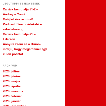
LEGUTÓBBI BEJEGYZÉSEK
Carrick bemutatja #1-2 –
Andrey + Youri
Gyűjtsd össze mind!
Podcast: Szezonértékelő +
vébébeharang
Carrick bemutatja #1 –
Ederson
Annyira zseni ez a Bruno-
interjú, hogy megérdemel egy
külön posztot
ARCHÍVUM
2026. július
2026. június
2026. május
2026. április
2026. március
2026. február
2026. január
2025. december