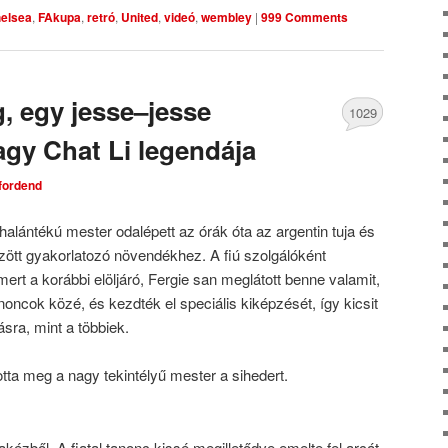
elsea
,
FAkupa
,
retró
,
United
,
videó
,
wembley
|
999 Comments
, egy jesse–jesse
1029
gy Chat Li legendája
Comments
tfordend
 halántékú mester odalépett az órák óta az argentin tuja és
zött gyakorlatozó növendékhez. A fiú szolgálóként
mert a korábbi elöljáró, Fergie san meglátott benne valamit,
noncok közé, és kezdték el speciális kiképzését, így kicsit
sra, mint a többiek.
otta meg a nagy tekintélyű mester a sihedert.
kézből. A fiatal tanonc kissé megilletődve emelte fel arcát