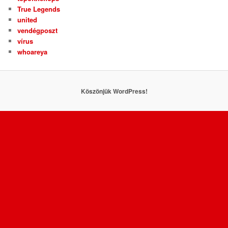
True Legends
united
vendégposzt
vírus
whoareya
Köszönjük WordPress!