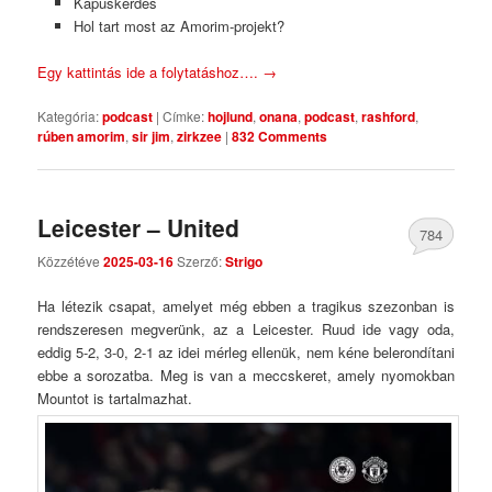
Kapuskérdés
Hol tart most az Amorim-projekt?
Egy kattintás ide a folytatáshoz….
→
Kategória:
podcast
|
Címke:
hojlund
,
onana
,
podcast
,
rashford
,
rúben amorim
,
sir jim
,
zirkzee
|
832 Comments
Leicester – United
784
Közzétéve
2025-03-16
Szerző:
Strigo
Comments
Ha létezik csapat, amelyet még ebben a tragikus szezonban is
rendszeresen megverünk, az a Leicester. Ruud ide vagy oda,
eddig 5-2, 3-0, 2-1 az idei mérleg ellenük, nem kéne belerondítani
ebbe a sorozatba. Meg is van a meccskeret, amely nyomokban
Mountot is tartalmazhat.