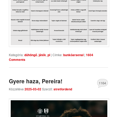
Kategória:
dühöngő
,
játék
,
pl
|
Címke:
bunkóarsenal
|
1604
Comments
Gyere haza, Pereira!
1164
Közzétéve
2025-03-02
Szerző:
stretfordend
Comments