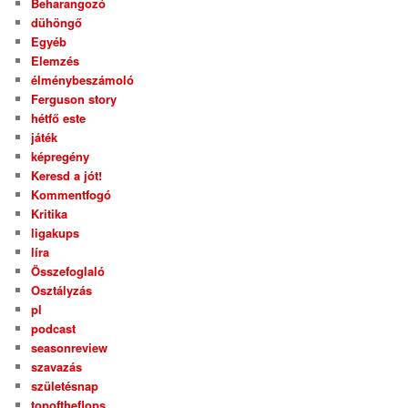
Beharangozó
dühöngő
Egyéb
Elemzés
élménybeszámoló
Ferguson story
hétfő este
játék
képregény
Keresd a jót!
Kommentfogó
Kritika
ligakups
líra
Összefoglaló
Osztályzás
pl
podcast
seasonreview
szavazás
születésnap
topoftheflops