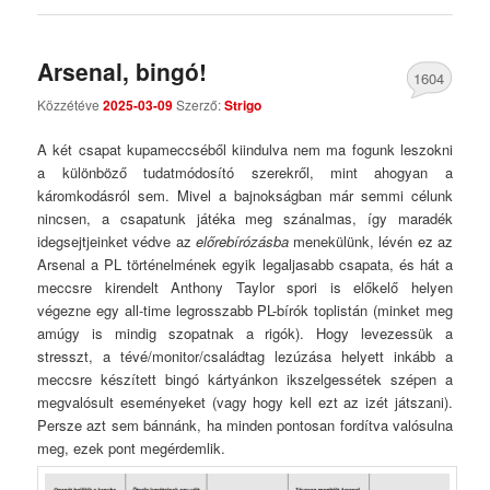
Arsenal, bingó!
1604
Közzétéve
2025-03-09
Szerző:
Strigo
Comments
A két csapat kupameccséből kiindulva nem ma fogunk leszokni
a különböző tudatmódosító szerekről, mint ahogyan a
káromkodásról sem. Mivel a bajnokságban már semmi célunk
nincsen, a csapatunk játéka meg szánalmas, így maradék
idegsejtjeinket védve az
előrebírózásba
menekülünk, lévén ez az
Arsenal a PL történelmének egyik legaljasabb csapata, és hát a
meccsre kirendelt Anthony Taylor spori is előkelő helyen
végezne egy all-time legrosszabb PL-bírók toplistán (minket meg
amúgy is mindig szopatnak a rigók). Hogy levezessük a
stresszt, a tévé/monitor/családtag lezúzása helyett inkább a
meccsre készített bingó kártyánkon ikszelgessétek szépen a
megvalósult eseményeket (vagy hogy kell ezt az izét játszani).
Persze azt sem bánnánk, ha minden pontosan fordítva valósulna
meg, ezek pont megérdemlik.