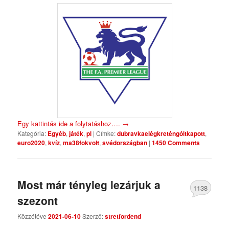
Egy kattintás ide a folytatáshoz….
→
Kategória:
Egyéb
,
játék
,
pl
|
Címke:
dubravkaelégkreténgóltkapott
,
euro2020
,
kvíz
,
ma38fokvolt
,
svédországban
|
1450 Comments
Most már tényleg lezárjuk a
1138
szezont
Comments
Közzétéve
2021-06-10
Szerző:
stretfordend