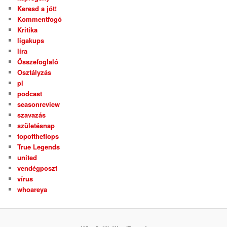
Keresd a jót!
Kommentfogó
Kritika
ligakups
líra
Összefoglaló
Osztályzás
pl
podcast
seasonreview
szavazás
születésnap
topoftheflops
True Legends
united
vendégposzt
vírus
whoareya