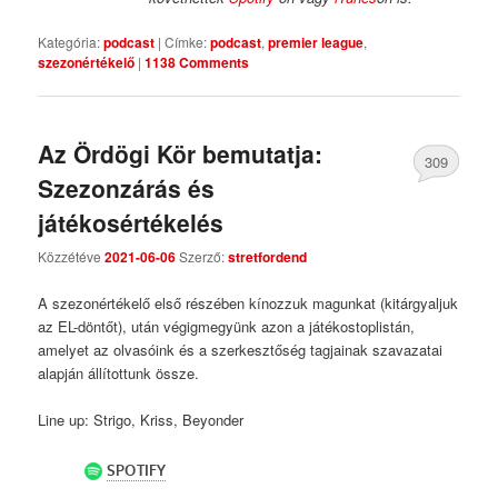
Kategória:
podcast
|
Címke:
podcast
,
premier league
,
szezonértékelő
|
1138 Comments
Az Ördögi Kör bemutatja:
309
Szezonzárás és
Comments
játékosértékelés
Közzétéve
2021-06-06
Szerző:
stretfordend
A szezonértékelő első részében kínozzuk magunkat (kitárgyaljuk
az EL-döntőt), után végigmegyünk azon a játékostoplistán,
amelyet az olvasóink és a szerkesztőség tagjainak szavazatai
alapján állítottunk össze.
Line up: Strigo, Kriss, Beyonder