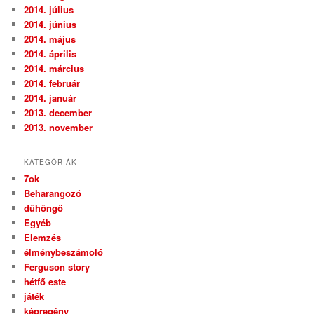
2014. július
2014. június
2014. május
2014. április
2014. március
2014. február
2014. január
2013. december
2013. november
KATEGÓRIÁK
7ok
Beharangozó
dühöngő
Egyéb
Elemzés
élménybeszámoló
Ferguson story
hétfő este
játék
képregény