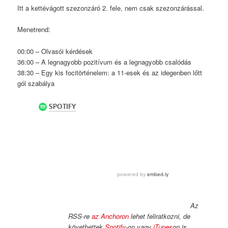
Itt a kettévágott szezonzáró 2. fele, nem csak szezonzárással.
Menetrend:
00:00 – Olvasói kérdések
36:00 – A legnagyobb pozitívum és a legnagyobb csalódás
38:30 – Egy kis focitörténelem: a 11-esek és az idegenben lőtt
gól szabálya
Az
RSS-re
az Anchoron
lehet feliratkozni, de
követhettek
Spotify
-on vagy
iTunes
on is.