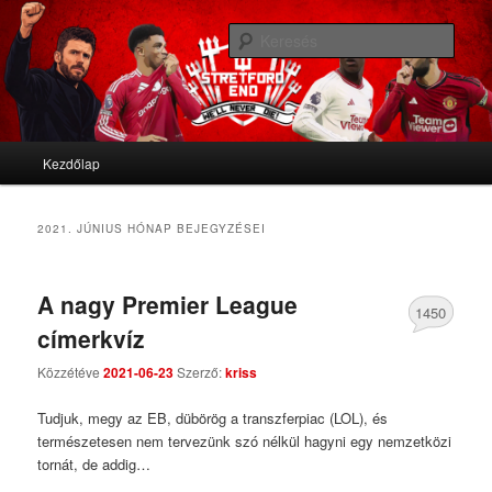
We'll never die
Kere
Stretford End
Fő menü
Kezdőlap
Tovább az elsődleges tartalomra
Tovább a másodlagos tartalomra
2021. JÚNIUS
HÓNAP BEJEGYZÉSEI
A nagy Premier League
1450
címerkvíz
Comments
Közzétéve
2021-06-23
Szerző:
kriss
Tudjuk, megy az EB, dübörög a transzferpiac (LOL), és
természetesen nem tervezünk szó nélkül hagyni egy nemzetközi
tornát, de addig…