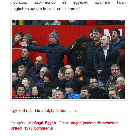
indulatos, szókimondó és egyesek számára talán
megbotránkoztató is lesz, de leszarom!
Egy kattintás ide a folytatáshoz….
→
Kategória:
dühöngő
,
Egyéb
|
Címke:
anger
,
joséout
,
Manchester
United
|
1378 Comments