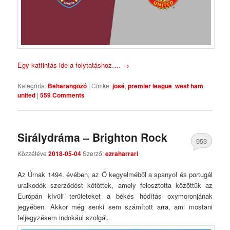
Egy kattintás ide a folytatáshoz….
→
Kategória:
Beharangozó
|
Címke:
josé
,
premier league
,
west ham
united
|
559 Comments
Sirálydráma – Brighton Rock
953
Közzétéve
2018-05-04
Szerző:
ezraharrari
Comments
Az Úrnak 1494. évében, az Ő kegyelméből a spanyol és portugál
uralkodók szerződést kötöttek, amely felosztotta közöttük az
Európán kívüli területeket a békés hódítás oxymoronjának
jegyében. Akkor még senki sem számított arra, ami mostani
feljegyzésem indokául szolgál.