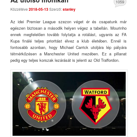
1059
Közzétéve
2018-05-13
Szerző:
stanley
Comments
Az idei Premier League szezon véget ér és csapatunk már
egészen biztosan a második helyen végez a tabellán. Mourinho
ennek megfelelően tovább folytatja a rotálást, ugyanis az FA
Kupa finálé teljes prioritást élvez a klub életében. Ennél is
fontosabb azonban, hogy Michael Carrick utoljára lép pályára
tétmérkőzésen a Manchester United mezében. Ez a pillanat
pedig egy teljes korszak lezárását is jelenti az Old Traffordon.