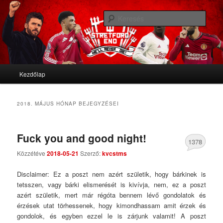
We'll never die
Kere
Stretford End
Fő menü
Kezdőlap
Tovább az elsődleges tartalomra
Tovább a másodlagos tartalomra
2018. MÁJUS
HÓNAP BEJEGYZÉSEI
Fuck you and good night!
1378
Közzétéve
2018-05-21
Szerző:
kvcstms
Comments
Disclaimer: Ez a poszt nem azért születik, hogy bárkinek is
tetsszen, vagy bárki elismerését is kivívja, nem, ez a poszt
azért születik, mert már régóta bennem lévő gondolatok és
érzések utat törhessenek, hogy kimondhassam amit érzek és
gondolok, és egyben ezzel le is zárjunk valamit! A poszt