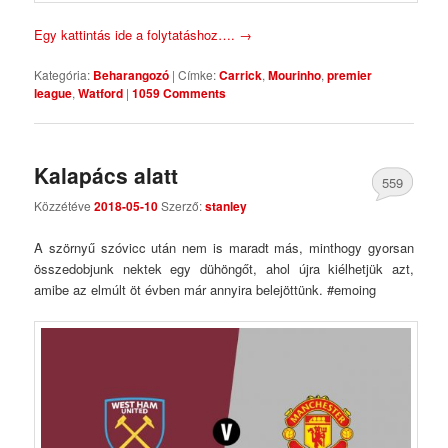
Egy kattintás ide a folytatáshoz….
→
Kategória:
Beharangozó
|
Címke:
Carrick
,
Mourinho
,
premier
league
,
Watford
|
1059 Comments
Kalapács alatt
559
Közzétéve
2018-05-10
Szerző:
stanley
Comments
A szörnyű szóvicc után nem is maradt más, minthogy gyorsan
összedobjunk nektek egy dühöngőt, ahol újra kiélhetjük azt,
amibe az elmúlt öt évben már annyira belejöttünk. #emoing