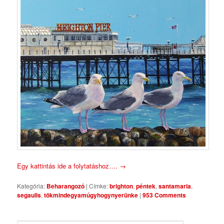
Egy kattintás ide a folytatáshoz….
→
Kategória:
Beharangozó
|
Címke:
brighton
,
péntek
,
santamaria
,
segaulls
,
tökmindegyamúgyhogynyerünke
|
953 Comments