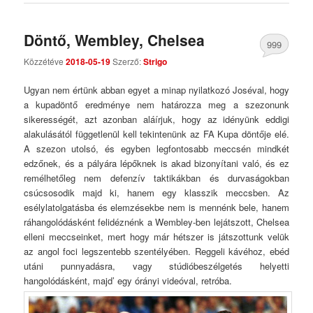
Döntő, Wembley, Chelsea
999
Közzétéve
2018-05-19
Szerző:
Strigo
Comments
Ugyan nem értünk abban egyet a minap nyilatkozó Joséval, hogy
a kupadöntő eredménye nem határozza meg a szezonunk
sikerességét, azt azonban aláírjuk, hogy az idényünk eddigi
alakulásától függetlenül kell tekintenünk az FA Kupa döntője elé.
A szezon utolsó, és egyben legfontosabb meccsén mindkét
edzőnek, és a pályára lépőknek is akad bizonyítani való, és ez
remélhetőleg nem defenzív taktikákban és durvaságokban
csúcsosodik majd ki, hanem egy klasszik meccsben. Az
esélylatolgatásba és elemzésekbe nem is mennénk bele, hanem
ráhangolódásként felidéznénk a Wembley-ben lejátszott, Chelsea
elleni meccseinket, mert hogy már hétszer is játszottunk velük
az angol foci legszentebb szentélyében. Reggeli kávéhoz, ebéd
utáni punnyadásra, vagy stúdióbeszélgetés helyetti
hangolódásként, majd’ egy órányi videóval, retróba.