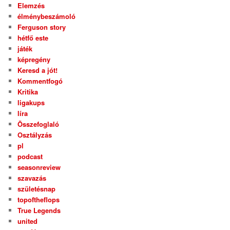
Elemzés
élménybeszámoló
Ferguson story
hétfő este
játék
képregény
Keresd a jót!
Kommentfogó
Kritika
ligakups
líra
Összefoglaló
Osztályzás
pl
podcast
seasonreview
szavazás
születésnap
topoftheflops
True Legends
united