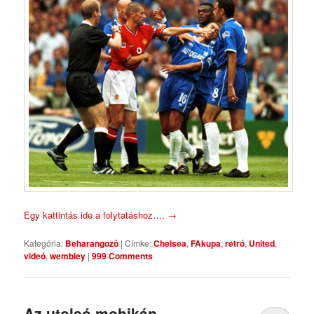
Egy kattintás ide a folytatáshoz….
→
Kategória:
Beharangozó
|
Címke:
Chelsea
,
FAkupa
,
retró
,
United
,
videó
,
wembley
|
999 Comments
Az utolsó mohikán