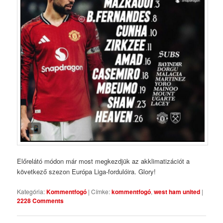
Előrelátó módon már most megkezdjük az akklimatizációt a
következő szezon Európa Liga-fordulóira. Glory!
Kategória:
Kommentfogó
|
Címke:
kommentfogó
,
west ham united
|
2228 Comments