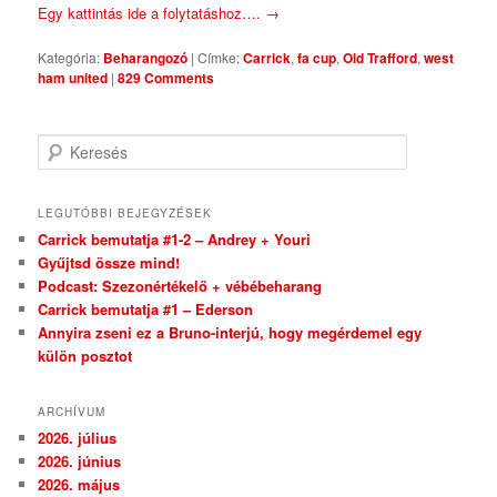
Egy kattintás ide a folytatáshoz….
→
Kategória:
Beharangozó
|
Címke:
Carrick
,
fa cup
,
Old Trafford
,
west
ham united
|
829 Comments
Keresés
LEGUTÓBBI BEJEGYZÉSEK
Carrick bemutatja #1-2 – Andrey + Youri
Gyűjtsd össze mind!
Podcast: Szezonértékelő + vébébeharang
Carrick bemutatja #1 – Ederson
Annyira zseni ez a Bruno-interjú, hogy megérdemel egy
külön posztot
ARCHÍVUM
2026. július
2026. június
2026. május