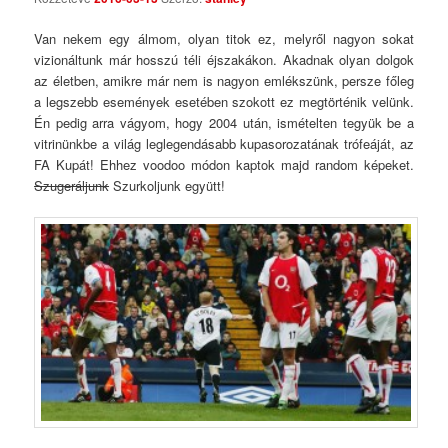
Van nekem egy álmom, olyan titok ez, melyről nagyon sokat
vizionáltunk már hosszú téli éjszakákon. Akadnak olyan dolgok
az életben, amikre már nem is nagyon emlékszünk, persze főleg
a legszebb események esetében szokott ez megtörténik velünk.
Én pedig arra vágyom, hogy 2004 után, ismételten tegyük be a
vitrinünkbe a világ leglegendásabb kupasorozatának trófeáját, az
FA Kupát! Ehhez voodoo módon kaptok majd random képeket.
Szugeráljunk
Szurkoljunk együtt!