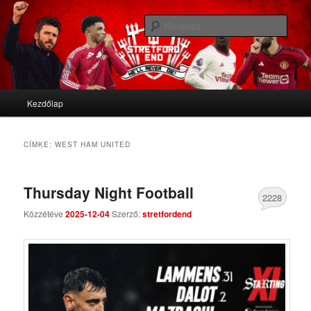
We'll never die
Kere
Stretford End
Fő menü
Kezdőlap
Tovább az elsődleges tartalomra
Tovább a másodlagos tartalomra
CÍMKE:
WEST HAM UNITED
Thursday Night Football
2228
Közzétéve
2025-12-04
Szerző:
stretfordend
Comments