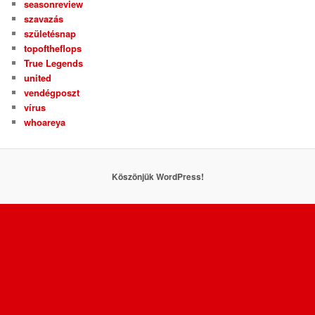
seasonreview
szavazás
születésnap
topoftheflops
True Legends
united
vendégposzt
vírus
whoareya
Köszönjük WordPress!