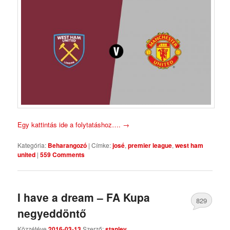
Egy kattintás ide a folytatáshoz….
→
Kategória:
Beharangozó
|
Címke:
josé
,
premier league
,
west ham
united
|
559 Comments
I have a dream – FA Kupa
829
negyeddöntő
Comments
Közzétéve
2016-03-13
Szerző:
stanley