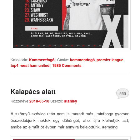
Kategória:
Kommentfogó
|
Címke:
kommentfogó
,
premier league
,
top4
,
west ham united
|
1985 Comments
Kalapács alatt
559
Közzétéve
2018-05-10
Szerző:
stanley
Comments
A szörnyű szóvicc után nem is maradt más, minthogy gyorsan
összedobjunk nektek egy dühöngőt, ahol újra kiélhetjük azt,
amibe az elmúlt öt évben már annyira belejöttünk. #emoing