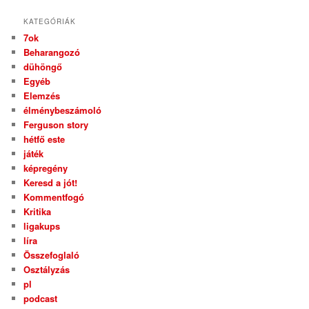
KATEGÓRIÁK
7ok
Beharangozó
dühöngő
Egyéb
Elemzés
élménybeszámoló
Ferguson story
hétfő este
játék
képregény
Keresd a jót!
Kommentfogó
Kritika
ligakups
líra
Összefoglaló
Osztályzás
pl
podcast