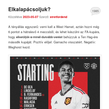
Elkalapácsoljuk?
1985
Közzétéve
2023-05-07
Szerző:
stretfordend
Comments
A tényállás egyszerű: verni kell a West Hamet, aztán hozni még
6 pontot a hátralevő 4 meccsből, és lehet készülni az FA-kupára,
hogy
elkerüljük a minél durvább verést
behúzzuk a Ten Hag-ére
második kupáját. Pozitív előjel: Garnacho visszatért. Negatív:
Weghorst kezd.