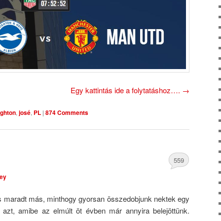
Egy kattintás ide a folytatáshoz….
→
ighton
,
josé
,
PL
|
874 Comments
559
ley
Comments
s maradt más, minthogy gyorsan összedobjunk nektek egy
k azt, amibe az elmúlt öt évben már annyira belejöttünk.