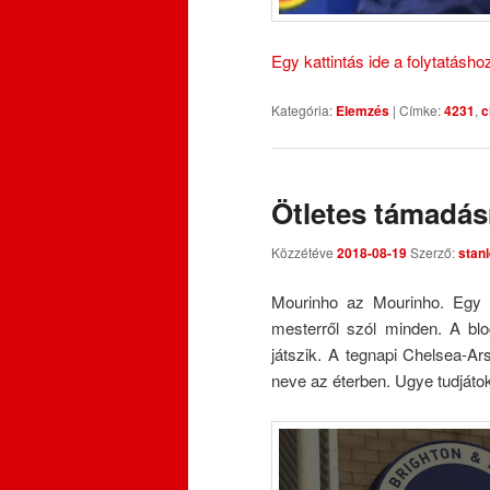
Egy kattintás ide a folytatásh
Kategória:
Elemzés
|
Címke:
4231
,
c
Ötletes támadá
Közzétéve
2018-08-19
Szerző:
stan
Mourinho az Mourinho. Egy fo
mesterről szól minden. A b
játszik. A tegnapi Chelsea-A
neve az éterben. Ugye tudjáto