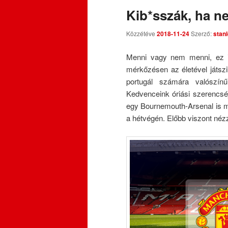
Kib*sszák, ha 
Közzétéve
2018-11-24
Szerző:
stan
Menni vagy nem menni, ez i
mérkőzésen az életével játsz
portugál számára valószín
Kedvenceink óriási szerencsé
egy Bournemouth-Arsenal is me
a hétvégén. Előbb viszont né