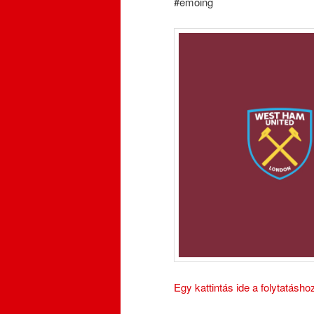
#emoing
Egy kattintás ide a folytatásh