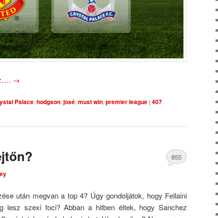
oz….
→
ystal Palace
,
hodgson
,
josé
,
must win
,
premier league
|
407
ejtőn?
855
ley
Comments
zése után megvan a top 4? Úgy gondoljátok, hogy Fellaini
g lesz szexi foci? Abban a hitben éltek, hogy Sanchez