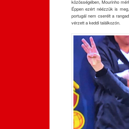
közösségében, Mourinho mérkő
Éppen ezért néézzük is meg,
portugál nem cserélt a rangadó
vérzett a keddi találkozón.