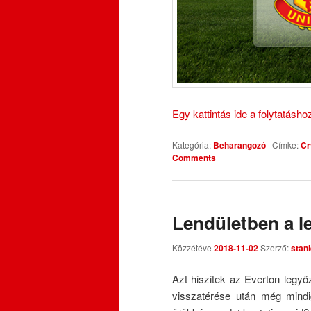
Egy kattintás ide a folytatásh
Kategória:
Beharangozó
|
Címke:
Cr
Comments
Lendületben a l
Közzétéve
2018-11-02
Szerző:
stan
Azt hiszitek az Everton legyő
visszatérése után még mindi