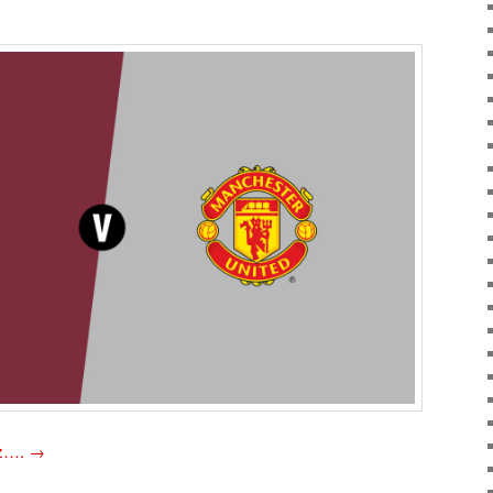
oz….
→