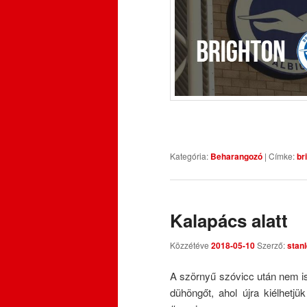
Kategória:
Beharangozó
|
Címke:
br
Kalapács alatt
Közzétéve
2018-05-10
Szerző:
stan
A szörnyű szóvicc után nem i
dühöngőt, ahol újra kiélhetjü