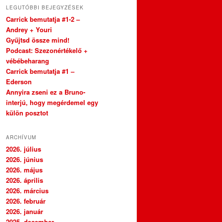
LEGUTÓBBI BEJEGYZÉSEK
Carrick bemutatja #1-2 –
Andrey + Youri
Gyűjtsd össze mind!
Podcast: Szezonértékelő +
vébébeharang
Carrick bemutatja #1 –
Ederson
Annyira zseni ez a Bruno-
interjú, hogy megérdemel egy
külön posztot
ARCHÍVUM
2026. július
2026. június
2026. május
2026. április
2026. március
2026. február
2026. január
2025. december