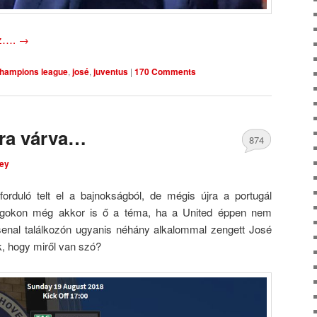
oz….
→
hampions league
,
josé
,
juventus
|
170 Comments
sra várva…
874
ley
Comments
rduló telt el a bajnokságból, de mégis újra a portugál
logokon még akkor is ő a téma, ha a United éppen nem
rsenal találkozón ugyanis néhány alkalommal zengett José
k, hogy miről van szó?