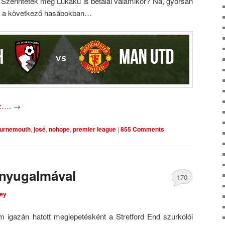
 Szerintetek még Lukaku is betalál valamikor? Na, gyorsan
ket a következő hasábokban…
oz….
→
urnemouth
,
josé
,
nohope
,
premier league
|
855 Comments
 nyugalmával
170
ley
Comments
m igazán hatott meglepetésként a Stretford End szurkolói