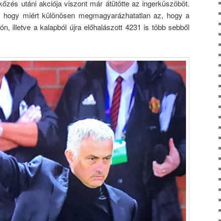
zés utáni akciója viszont már átütötte az ingerküszöböt.
 hogy miért különösen megmagyarázhatatlan az, hogy a
n, illetve a kalapból újra előhalászott 4231 is több sebből