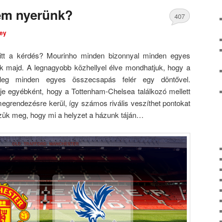
nem nyerünk?
407
ley
Comments
tt a kérdés? Mourinho minden bizonnyal minden egyes
ik majd. A legnagyobb közhellyel élve mondhatjuk, hogy a
űleg minden egyes összecsapás felér egy döntővel.
je egyébként, hogy a Tottenham-Chelsea találkozó mellett
grendezésre kerül, így számos rivális veszíthet pontokat
zzük meg, hogy mi a helyzet a házunk táján…