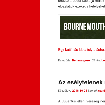
örökké a padot koptatja majd?
eloszlatjuk ezeket a kételye
Egy kattintás ide a folytatásh
Kategória:
Beharangozó
|
Címke:
bo
Az esélytelenek
Közzétéve
2018-10-25
Szerző:
stan
A Juventus elleni vereség ne