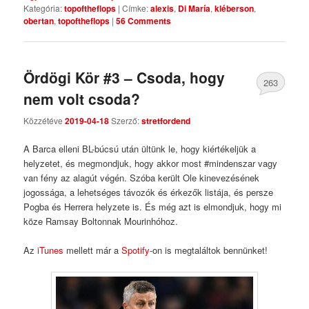
Kategória:
topoftheflops
|
Címke:
alexis
,
Di María
,
kléberson
,
obertan
,
topoftheflops
|
56 Comments
Ördögi Kör #3 – Csoda, hogy
263
nem volt csoda?
Comments
Közzétéve
2019-04-18
Szerző:
stretfordend
A Barca elleni BL-búcsú után ültünk le, hogy kiértékeljük a
helyzetet, és megmondjuk, hogy akkor most #mindenszar vagy
van fény az alagút végén. Szóba került Ole kinevezésének
jogossága, a lehetséges távozók és érkezők listája, és persze
Pogba és Herrera helyzete is. És még azt is elmondjuk, hogy mi
köze Ramsay Boltonnak Mourinhóhoz.
Az
iTunes
mellett már a
Spotify
-on is megtaláltok bennünket!