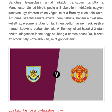
Sanchez leigazolása annál inkább transzban tartotta a
Manchester United híveit, pedig a Stoke elleni mérkőzés nagyon
könnyen úgy érhetett volna véget, mint a Burnley elleni találkozó.
Ám óriási szerencsénkre ezúttal nem nekünk, hanem a riválisnak
kellett az eredmény után futnia, innen pedig már nem sok esélye
maradt kedvenc barbárjainknak. A Burnley elleni hazai 2-2 után
ezúttal idegenben lenne nagy szükség a nemes bosszúra, hiszen
az ötödik hely közelebb van, mint gondolnánk…
Egy kattintás ide a folytatáshoz….
→