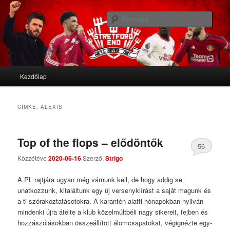
We'll never die
Kere
Stretford End
Fő menü
Kezdőlap
Tovább az elsődleges tartalomra
Tovább a másodlagos tartalomra
CÍMKE:
ALEXIS
Top of the flops – elődöntők
56
Közzétéve
2020-06-16
Szerző:
Strigo
Comments
A PL rajtjára ugyan még várnunk kell, de hogy addig se
unatkozzunk, kitaláltunk egy új versenykiírást a saját magunk és
a ti szórakoztatásotokra. A karantén alatti hónapokban nyilván
mindenki újra átélte a klub közelmúltbéli nagy sikereit, fejben és
hozzászólásokban összeállított álomcsapatokat, végignézte egy-