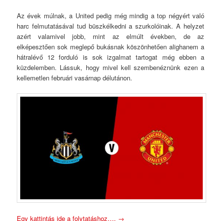
Az évek múlnak, a United pedig még mindig a top négyért való
harc felmutatásával tud büszkélkedni a szurkolóinak. A helyzet
azért valamivel jobb, mint az elmúlt években, de az
elképesztően sok meglepő bukásnak köszönhetően alighanem a
hátralévő 12 forduló is sok izgalmat tartogat még ebben a
küzdelemben. Lássuk, hogy mivel kell szembenéznünk ezen a
kellemetlen februári vasárnap délutánon.
Egy kattintás ide a folytatáshoz….
→