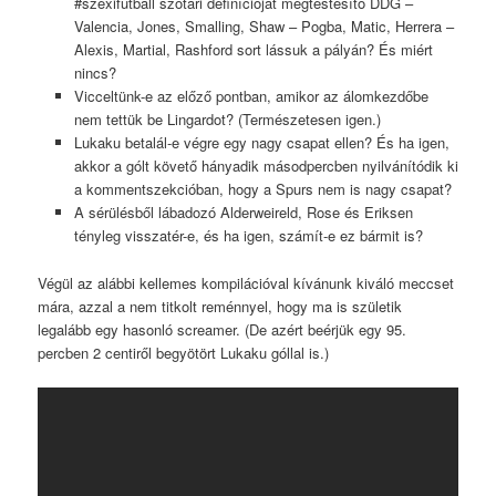
#szexifutball szótári definícióját megtestesítő DDG –
Valencia, Jones, Smalling, Shaw – Pogba, Matic, Herrera –
Alexis, Martial, Rashford sort lássuk a pályán? És miért
nincs?
Vicceltünk-e az előző pontban, amikor az álomkezdőbe
nem tettük be Lingardot? (Természetesen igen.)
Lukaku betalál-e végre egy nagy csapat ellen? És ha igen,
akkor a gólt követő hányadik másodpercben nyilvánítódik ki
a kommentszekcióban, hogy a Spurs nem is nagy csapat?
A sérülésből lábadozó Alderweireld, Rose és Eriksen
tényleg visszatér-e, és ha igen, számít-e ez bármit is?
Végül az alábbi kellemes kompilációval kívánunk kiváló meccset
mára, azzal a nem titkolt reménnyel, hogy ma is születik
legalább egy hasonló screamer. (De azért beérjük egy 95.
percben 2 centiről begyötört Lukaku góllal is.)