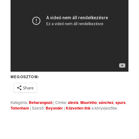
MEGOSZTOM:
Share
Kategória:
Beharangozó
| Címke:
alexis
,
Mourinho
,
sánchez
,
spurs
,
Tottenham
| Szerző:
Beyonder
|
Közvetlen link
a könyvjelzőbe.