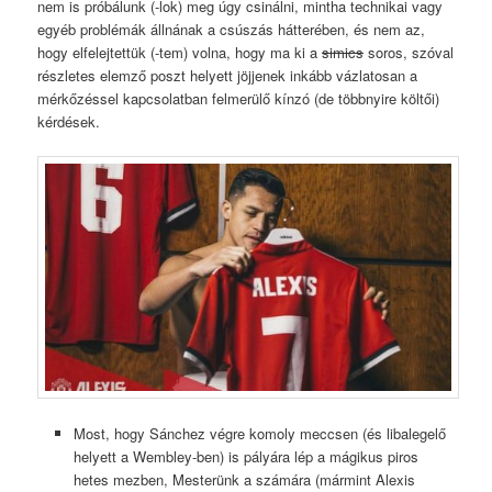
nem is próbálunk (-lok) meg úgy csinálni, mintha technikai vagy
egyéb problémák állnának a csúszás hátterében, és nem az,
hogy elfelejtettük (-tem) volna, hogy ma ki a
simics
soros, szóval
részletes elemző poszt helyett jöjjenek inkább vázlatosan a
mérkőzéssel kapcsolatban felmerülő kínzó (de többnyire költői)
kérdések.
Most, hogy Sánchez végre komoly meccsen (és libalegelő
helyett a Wembley-ben) is pályára lép a mágikus piros
hetes mezben, Mesterünk a számára (mármint Alexis