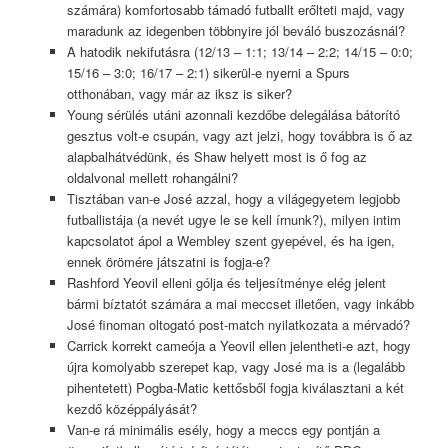
számára) komfortosabb támadó futballt erőlteti majd, vagy
maradunk az idegenben többnyire jól beváló buszozásnál?
A hatodik nekifutásra (12/13 – 1:1; 13/14 – 2:2; 14/15 – 0:0;
15/16 – 3:0; 16/17 – 2:1) sikerül-e nyerni a Spurs
otthonában, vagy már az iksz is siker?
Young sérülés utáni azonnali kezdőbe delegálása bátorító
gesztus volt-e csupán, vagy azt jelzi, hogy továbbra is ő az
alapbalhátvédünk, és Shaw helyett most is ő fog az
oldalvonal mellett rohangálni?
Tisztában van-e José azzal, hogy a világegyetem legjobb
futballistája (a nevét ugye le se kell írnunk?), milyen intim
kapcsolatot ápol a Wembley szent gyepével, és ha igen,
ennek örömére játszatni is fogja-e?
Rashford Yeovil elleni gólja és teljesítménye elég jelent
bármi bíztatót számára a mai meccset illetően, vagy inkább
José finoman oltogató post-match nyilatkozata a mérvadó?
Carrick korrekt cameója a Yeovil ellen jelentheti-e azt, hogy
újra komolyabb szerepet kap, vagy José ma is a (legalább
pihentetett) Pogba-Matic kettősből fogja kiválasztani a két
kezdő középpályását?
Van-e rá minimális esély, hogy a meccs egy pontján a