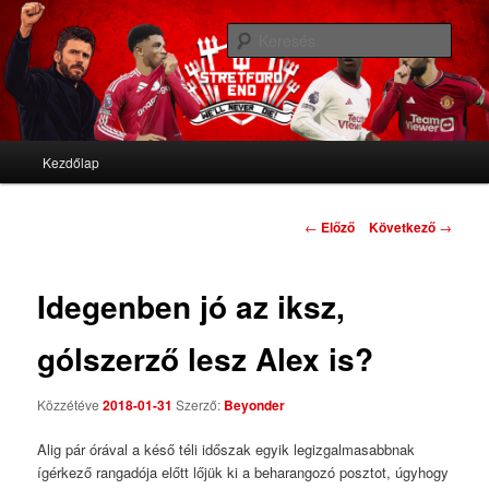
We'll never die
Kere
Stretford End
Fő menü
Kezdőlap
Tovább az elsődleges tartalomra
Tovább a másodlagos tartalomra
Bejegyzés navigáció
←
Előző
Következő
→
Idegenben jó az iksz,
gólszerző lesz Alex is?
Közzétéve
2018-01-31
Szerző:
Beyonder
Alig pár órával a késő téli időszak egyik legizgalmasabbnak
ígérkező rangadója előtt lőjük ki a beharangozó posztot, úgyhogy