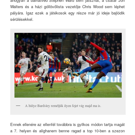
ahogyan a balhátvéd Stephen Ward sem játszhat, a csatár Jon
Walters és a házi góllövőlista vezetője Chris Wood sem léphet
pályára. Igaz ezek a játékosok egy része már jó ideje bajlódik
sérülésekkel.
A hülye Bardsley reméljük ilyen fejet vág majd ma is.
Ennek ellenére az ellenfél továbbra is gyilkos módon tartja magát
a 7. helyen és alighanem benne ragad a top 10-ben a szezon