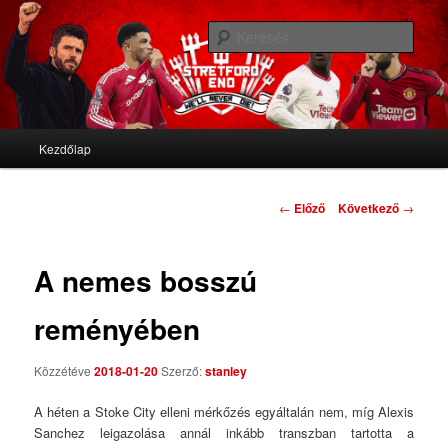
We'll never die
Kere
Stretford End
Fő menü
Kezdőlap
Tovább az elsődleges tartalomra
Tovább a másodlagos tartalomra
Bejegyzés navigáció
←
Előző
Következő
→
A nemes bosszú
reményében
Közzétéve
2018-01-20
Szerző:
stanley
A héten a Stoke City elleni mérkőzés egyáltalán nem, míg Alexis
Sanchez leigazolása annál inkább transzban tartotta a