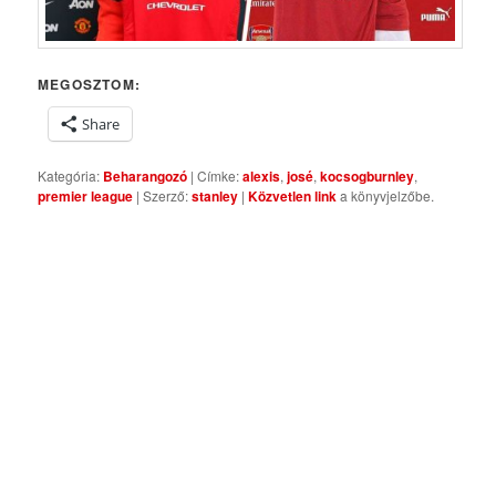
MEGOSZTOM:
Share
Kategória:
Beharangozó
| Címke:
alexis
,
josé
,
kocsogburnley
,
premier league
| Szerző:
stanley
|
Közvetlen link
a könyvjelzőbe.