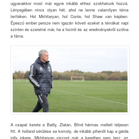
ugyanakkor most már egyre inkább ehhez szokhatunk hozzá.
Lényegében nincs olyan hét, ahol ne lenne valamilyen téma
terítéken. Hol Mkhitaryan, hol Conte, hol Shaw van képben.
Épeszű ember persze nem igazán követi ezeket a témákat napi
szinten és szeretné már, ha a fociról és az eredményekről szólna
a fáma.
A csapat kerete a Bailly, Zlatan, Blind hármas mellett teljesen
fitt. A holland sérülése se komoly, de inkább pihenőt kap a gárda
jolly jokere. Mkhitaryan viszont már a keretben sem lesz, ez