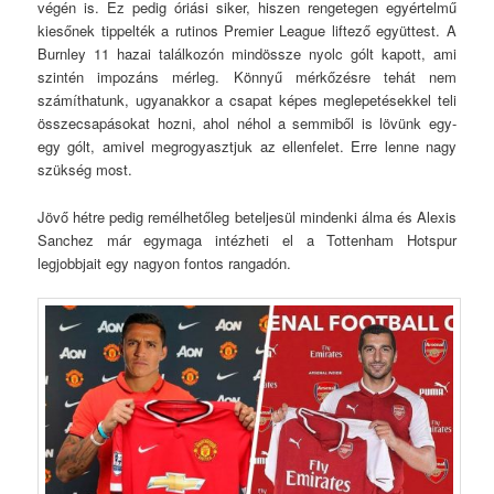
végén is. Ez pedig óriási siker, hiszen rengetegen egyértelmű
kiesőnek tippelték a rutinos Premier League liftező együttest. A
Burnley 11 hazai találkozón mindössze nyolc gólt kapott, ami
szintén impozáns mérleg. Könnyű mérkőzésre tehát nem
számíthatunk, ugyanakkor a csapat képes meglepetésekkel teli
összecsapásokat hozni, ahol néhol a semmiből is lövünk egy-
egy gólt, amivel megrogyasztjuk az ellenfelet. Erre lenne nagy
szükség most.
Jövő hétre pedig remélhetőleg beteljesül mindenki álma és Alexis
Sanchez már egymaga intézheti el a Tottenham Hotspur
legjobbjait egy nagyon fontos rangadón.