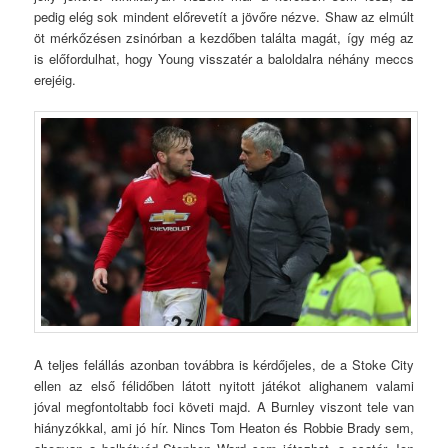
pedig elég sok mindent előrevetít a jövőre nézve. Shaw az elmúlt
öt mérkőzésen zsinórban a kezdőben találta magát, így még az
is előfordulhat, hogy Young visszatér a baloldalra néhány meccs
erejéig.
A teljes felállás azonban továbbra is kérdőjeles, de a Stoke City
ellen az első félidőben látott nyitott játékot alighanem valami
jóval megfontoltabb foci követi majd. A Burnley viszont tele van
hiányzókkal, ami jó hír. Nincs Tom Heaton és Robbie Brady sem,