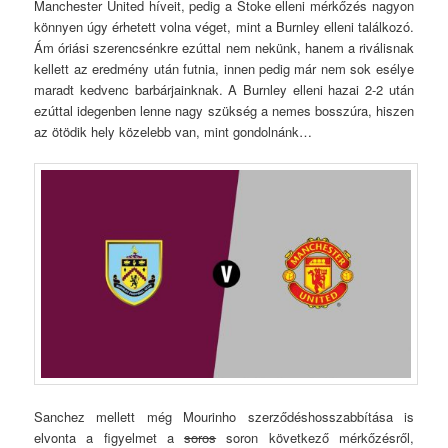
Manchester United híveit, pedig a Stoke elleni mérkőzés nagyon
könnyen úgy érhetett volna véget, mint a Burnley elleni találkozó.
Ám óriási szerencsénkre ezúttal nem nekünk, hanem a riválisnak
kellett az eredmény után futnia, innen pedig már nem sok esélye
maradt kedvenc barbárjainknak. A Burnley elleni hazai 2-2 után
ezúttal idegenben lenne nagy szükség a nemes bosszúra, hiszen
az ötödik hely közelebb van, mint gondolnánk…
Sanchez mellett még Mourinho szerződéshosszabbítása is
elvonta a figyelmet a
soros
soron következő mérkőzésről,