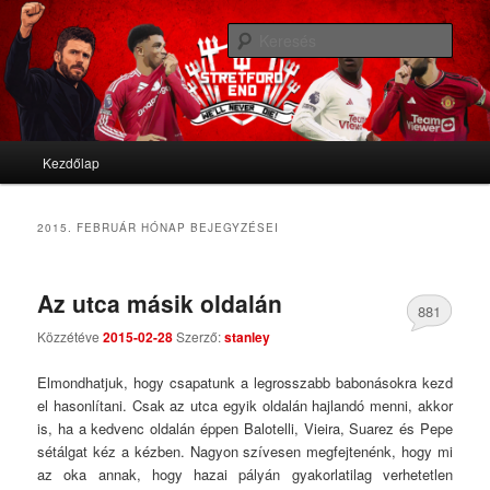
We'll never die
Kere
Stretford End
Fő menü
Kezdőlap
Tovább az elsődleges tartalomra
Tovább a másodlagos tartalomra
2015. FEBRUÁR
HÓNAP BEJEGYZÉSEI
Az utca másik oldalán
881
Közzétéve
2015-02-28
Szerző:
stanley
Comments
Elmondhatjuk, hogy csapatunk a legrosszabb babonásokra kezd
el hasonlítani. Csak az utca egyik oldalán hajlandó menni, akkor
is, ha a kedvenc oldalán éppen Balotelli, Vieira, Suarez és Pepe
sétálgat kéz a kézben. Nagyon szívesen megfejtenénk, hogy mi
az oka annak, hogy hazai pályán gyakorlatilag verhetetlen