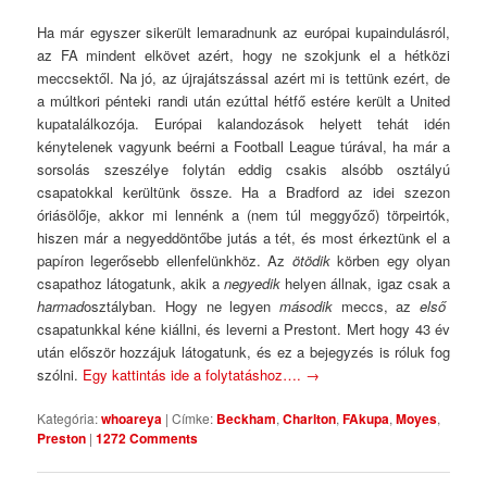
Ha már egyszer sikerült lemaradnunk az európai kupaindulásról,
az FA mindent elkövet azért, hogy ne szokjunk el a hétközi
meccsektől. Na jó, az újrajátszással azért mi is tettünk ezért, de
a múltkori pénteki randi után ezúttal hétfő estére került a United
kupatalálkozója. Európai kalandozások helyett tehát idén
kénytelenek vagyunk beérni a Football League túrával, ha már a
sorsolás szeszélye folytán eddig csakis alsóbb osztályú
csapatokkal kerültünk össze. Ha a Bradford az idei szezon
óriásölője, akkor mi lennénk a (nem túl meggyőző) törpeirtók,
hiszen már a negyeddöntőbe jutás a tét, és most érkeztünk el a
papíron legerősebb ellenfelünkhöz. Az
ötödik
körben egy olyan
csapathoz látogatunk, akik a
negyedik
helyen állnak, igaz csak a
harmad
osztályban. Hogy ne legyen
második
meccs, az
első
csapatunkkal kéne kiállni, és leverni a Prestont. Mert hogy 43 év
után először hozzájuk látogatunk, és ez a bejegyzés is róluk fog
szólni.
Egy kattintás ide a folytatáshoz….
→
Kategória:
whoareya
|
Címke:
Beckham
,
Charlton
,
FAkupa
,
Moyes
,
Preston
|
1272 Comments