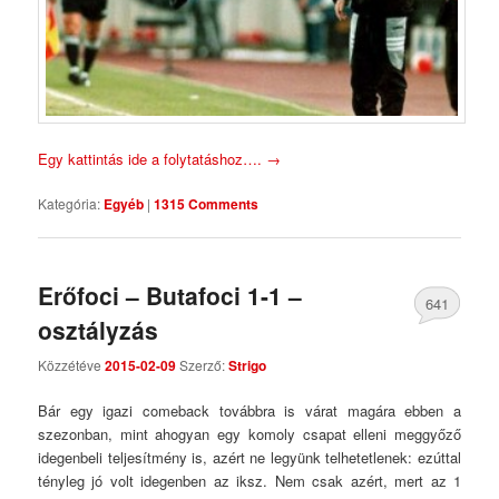
Egy kattintás ide a folytatáshoz….
→
Kategória:
Egyéb
|
1315 Comments
Erőfoci – Butafoci 1-1 –
641
osztályzás
Comments
Közzétéve
2015-02-09
Szerző:
Strigo
Bár egy igazi comeback továbbra is várat magára ebben a
szezonban, mint ahogyan egy komoly csapat elleni meggyőző
idegenbeli teljesítmény is, azért ne legyünk telhetetlenek: ezúttal
tényleg jó volt idegenben az iksz. Nem csak azért, mert az 1