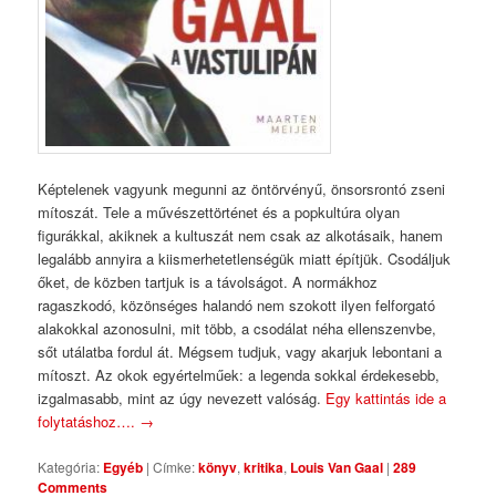
Képtelenek vagyunk megunni az öntörvényű, önsorsrontó zseni
mítoszát. Tele a művészettörténet és a popkultúra olyan
figurákkal, akiknek a kultuszát nem csak az alkotásaik, hanem
legalább annyira a kiismerhetetlenségük miatt építjük. Csodáljuk
őket, de közben tartjuk is a távolságot. A normákhoz
ragaszkodó, közönséges halandó nem szokott ilyen felforgató
alakokkal azonosulni, mit több, a csodálat néha ellenszenvbe,
sőt utálatba fordul át. Mégsem tudjuk, vagy akarjuk lebontani a
mítoszt. Az okok egyértelműek: a legenda sokkal érdekesebb,
izgalmasabb, mint az úgy nevezett valóság.
Egy kattintás ide a
folytatáshoz….
→
Kategória:
Egyéb
|
Címke:
könyv
,
kritika
,
Louis Van Gaal
|
289
Comments