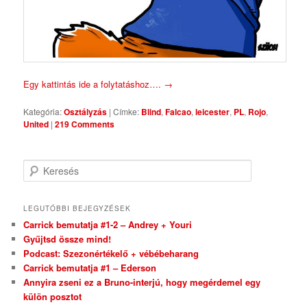
Egy kattintás ide a folytatáshoz….
→
Kategória:
Osztályzás
|
Címke:
Blind
,
Falcao
,
leicester
,
PL
,
Rojo
,
United
|
219 Comments
Keresés
LEGUTÓBBI BEJEGYZÉSEK
Carrick bemutatja #1-2 – Andrey + Youri
Gyűjtsd össze mind!
Podcast: Szezonértékelő + vébébeharang
Carrick bemutatja #1 – Ederson
Annyira zseni ez a Bruno-interjú, hogy megérdemel egy
külön posztot