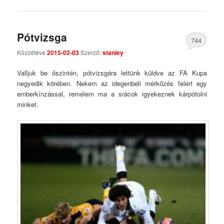
Pótvizsga
744
Közzétéve
2015-02-03
Szerző:
stanley
Comments
Valljuk be őszintén, pótvizsgára lettünk küldve az FA Kupa
negyedik körében. Nekem az idegenbeli mérkőzés felért egy
emberkínzással, remélem ma a srácok igyekeznek kárpótolni
minket.