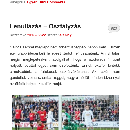
Kategória:
Egyéb
|
881 Comments
Lenullázás – Osztályzás
920
Közzétéve
2015-02-22
Szerző:
stanley
Comments
Sajnos semmi meglepő nem történt a tegnapi napon sem. Hiszen
egy újabb idegenbeli fellépést „tudott le” csapatunk. Annyi talán
mégis meglepetésként szolgálhat, hogy a szokásos 1 pont
helyett, ezúttal egyet sem szereztünk. Ennek okairól lentebb
elmélkedünk, a játékosok osztályázásánál. Azt azért nem
gondoltuk volna szombat reggel, hogy a hétfőt minden bizonnyal
az ötödik helyen kezdjük majd.