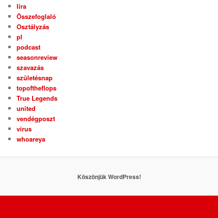
líra
Összefoglaló
Osztályzás
pl
podcast
seasonreview
szavazás
születésnap
topoftheflops
True Legends
united
vendégposzt
vírus
whoareya
Köszönjük WordPress!