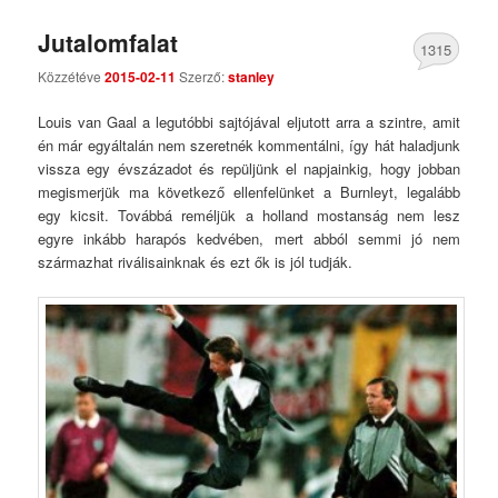
Jutalomfalat
1315
Közzétéve
2015-02-11
Szerző:
stanley
Comments
Louis van Gaal a legutóbbi sajtójával eljutott arra a szintre, amit
én már egyáltalán nem szeretnék kommentálni, így hát haladjunk
vissza egy évszázadot és repüljünk el napjainkig, hogy jobban
megismerjük ma következő ellenfelünket a Burnleyt, legalább
egy kicsit. Továbbá reméljük a holland mostanság nem lesz
egyre inkább harapós kedvében, mert abból semmi jó nem
származhat riválisainknak és ezt ők is jól tudják.