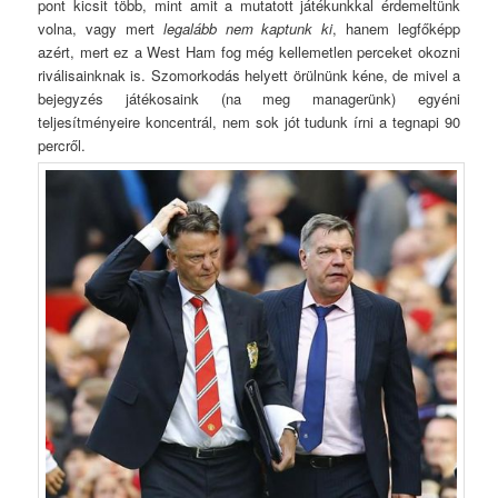
pont kicsit több, mint amit a mutatott játékunkkal érdemeltünk
volna, vagy mert
legalább nem kaptunk ki
, hanem legfőképp
azért, mert ez a West Ham fog még kellemetlen perceket okozni
riválisainknak is. Szomorkodás helyett örülnünk kéne, de mivel a
bejegyzés játékosaink (na meg managerünk) egyéni
teljesítményeire koncentrál, nem sok jót tudunk írni a tegnapi 90
percről.