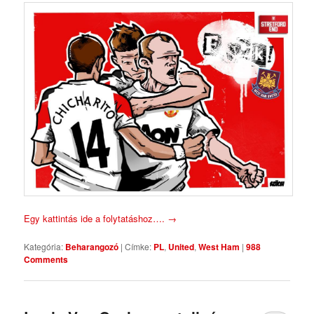
Egy kattintás ide a folytatáshoz….
→
Kategória:
Beharangozó
|
Címke:
PL
,
United
,
West Ham
|
988
Comments