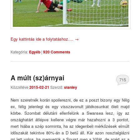
Egy kattintás ide a folytatáshoz….
→
Kategória:
Egyéb
|
920 Comments
A múlt (sz)árnyai
715
Közzétéve
2015-02-21
Szerző:
stanley
Comments
Nem szeretnék korán spoilerezni, de ez a poszt bizony egy félig
ex, félig jelenlegi és egy visszavonult játékosunkat öleli majd
körbe. Szombat délutáni ellenfelünk a Swansea lesz, így az
országhatárt átlépve kellene végre már hazahozni a 3 pontot,
mert hiába a szép sorminta, ha az idegenbeli mérkőzések elmúlt
időszakát tekintve 80%-án a D betű áll. Kár azon nosztalgiázni
mi lett volna, ha megverjük a Spurst meg a Villát, de azért az a