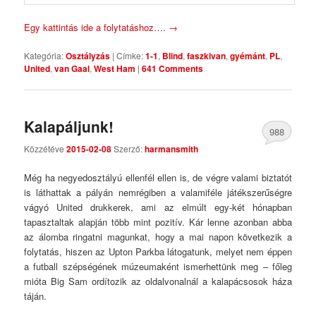
Egy kattintás ide a folytatáshoz….
→
Kategória:
Osztályzás
|
Címke:
1-1
,
Blind
,
faszkivan
,
gyémánt
,
PL
,
United
,
van Gaal
,
West Ham
|
641 Comments
Kalapáljunk!
988
Közzétéve
2015-02-08
Szerző:
harmansmith
Comments
Még ha negyedosztályú ellenfél ellen is, de végre valami biztatót
is láthattak a pályán nemrégiben a valamiféle játékszerűségre
vágyó United drukkerek, ami az elmúlt egy-két hónapban
tapasztaltak alapján több mint pozitív. Kár lenne azonban abba
az álomba ringatni magunkat, hogy a mai napon következik a
folytatás, hiszen az Upton Parkba látogatunk, melyet nem éppen
a futball szépségének múzeumaként ismerhettünk meg – főleg
mióta Big Sam ordítozik az oldalvonalnál a kalapácsosok háza
táján.