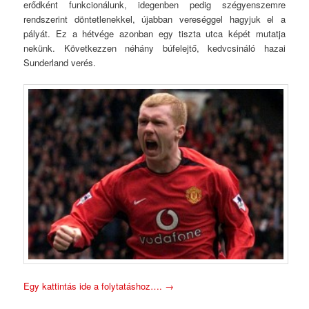
erődként funkcionálunk, idegenben pedig szégyenszemre
rendszerint döntetlenekkel, újabban vereséggel hagyjuk el a
pályát. Ez a hétvége azonban egy tiszta utca képét mutatja
nekünk. Következzen néhány búfelejtő, kedvcsináló hazai
Sunderland verés.
Egy kattintás ide a folytatáshoz….
→