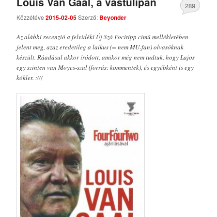
Louis Van Gaal, a vastulipán
289
Közzétéve
2015-02-05
Szerző:
Beyonder
Comments
Az alábbi recenzió a felvidéki Új Szó Focitipp című mellékletében
jelent meg, azaz eredetileg a laikus (= nem MU-fan) olvasóknak
készült. Ráadásul akkor íródott, amikor még nem tudtuk, hogy Lajos
egy szinten van Moyes-szal (forrás: kommentek), és egyébként is egy
kókler. :(((