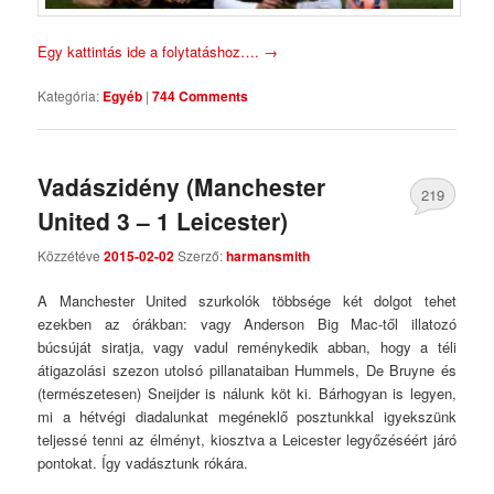
Egy kattintás ide a folytatáshoz….
→
Kategória:
Egyéb
|
744 Comments
Vadászidény (Manchester
219
United 3 – 1 Leicester)
Comments
Közzétéve
2015-02-02
Szerző:
harmansmith
A Manchester United szurkolók többsége két dolgot tehet
ezekben az órákban: vagy Anderson Big Mac-től illatozó
búcsúját siratja, vagy vadul reménykedik abban, hogy a téli
átigazolási szezon utolsó pillanataiban Hummels, De Bruyne és
(természetesen) Sneijder is nálunk köt ki. Bárhogyan is legyen,
mi a hétvégi diadalunkat megéneklő posztunkkal igyekszünk
teljessé tenni az élményt, kiosztva a Leicester legyőzéséért járó
pontokat. Így vadásztunk rókára.