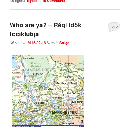
Kategória:
Egyéb
|
715 Comments
Who are ya? – Régi idők
1272
fociklubja
Comments
Közzétéve
2015-02-16
Szerző:
Strigo