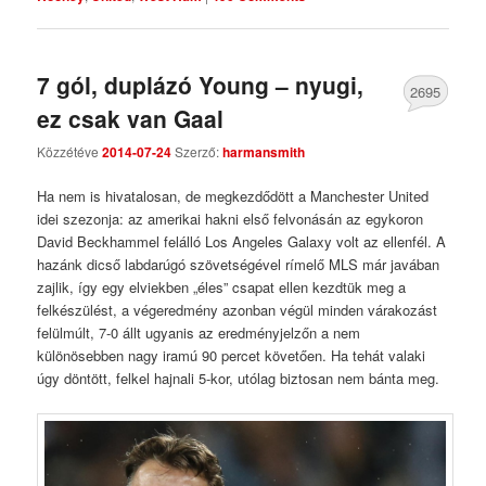
7 gól, duplázó Young – nyugi,
2695
ez csak van Gaal
Comments
Közzétéve
2014-07-24
Szerző:
harmansmith
Ha nem is hivatalosan, de megkezdődött a Manchester United
idei szezonja: az amerikai hakni első felvonásán az egykoron
David Beckhammel felálló Los Angeles Galaxy volt az ellenfél. A
hazánk dicső labdarúgó szövetségével rímelő MLS már javában
zajlik, így egy elviekben „éles” csapat ellen kezdtük meg a
felkészülést, a végeredmény azonban végül minden várakozást
felülmúlt, 7-0 állt ugyanis az eredményjelzőn a nem
különösebben nagy iramú 90 percet követően. Ha tehát valaki
úgy döntött, felkel hajnali 5-kor, utólag biztosan nem bánta meg.