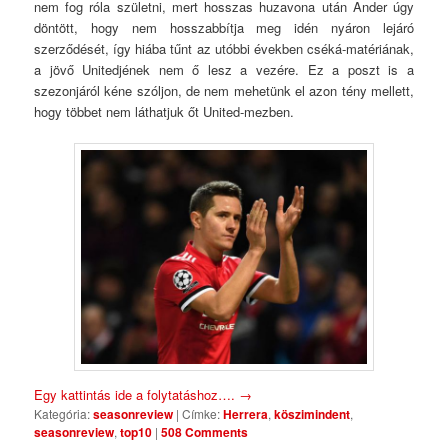
nem fog róla születni, mert hosszas huzavona után Ander úgy
döntött, hogy nem hosszabbítja meg idén nyáron lejáró
szerződését, így hiába tűnt az utóbbi években cséká-matériának,
a jövő Unitedjének nem ő lesz a vezére. Ez a poszt is a
szezonjáról kéne szóljon, de nem mehetünk el azon tény mellett,
hogy többet nem láthatjuk őt United-mezben.
Egy kattintás ide a folytatáshoz….
→
Kategória:
seasonreview
|
Címke:
Herrera
,
köszimindent
,
seasonreview
,
top10
|
508 Comments