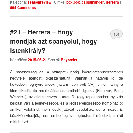
Kategória:
seasonreview
|
Címke:
boxtbox
,
captainander
,
Herrera
|
895 Comments
#21 – Herrera – Hogy
151
mondják azt spanyolul, hogy
Comments
istenkirály?
Közzétéve
2015-06-21
Szerző:
Beyonder
A hasznosság és a szimpatikusság koordinátarendszerében
négyféle játékost lokalizálhatunk: vannak a nagyon jó, de
kevésbé megnyerő arcok (nálam ilyen volt CR), a nem annyira
kiemelkedő, de maximálisan szerethető figurák (Fletcher, Park,
Welbeck), az ellenszenves kutyaütők (egy topcsapatban nyilván
belőlük van a legkevesebb), és a legszerencsésebb kombináció:
amikor valakinek nem csak játékát csodáljuk, de a mezét is
büszkén viseljük, mert emberileg is megtestesíti mindazt, amiről
a klub szól.