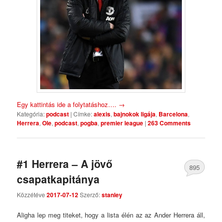
Egy kattintás ide a folytatáshoz….
→
Kategória:
podcast
|
Címke:
alexis
,
bajnokok ligája
,
Barcelona
,
Herrera
,
Ole
,
podcast
,
pogba
,
premier league
|
263 Comments
#1 Herrera – A jövő
895
csapatkapitánya
Comments
Közzétéve
2017-07-12
Szerző:
stanley
Aligha lep meg titeket, hogy a lista élén az az Ander Herrera áll,