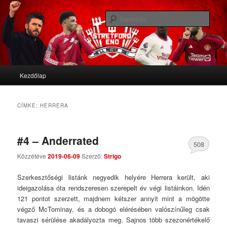
We'll never die
Kere
Stretford End
Fő menü
Kezdőlap
Tovább az elsődleges tartalomra
Tovább a másodlagos tartalomra
CÍMKE:
HERRERA
#4 – Anderrated
508
Közzétéve
2019-06-09
Szerző:
Strigo
Comments
Szerkesztőségi listánk negyedik helyére Herrera került, aki
ideigazolása óta rendszeresen szerepelt év végi listáinkon. Idén
121 pontot szerzett, majdnem kétszer annyit mint a mögötte
végző McTominay, és a dobogó elérésében valószínűleg csak
tavaszi sérülése akadályozta meg. Sajnos több szezonértékelő