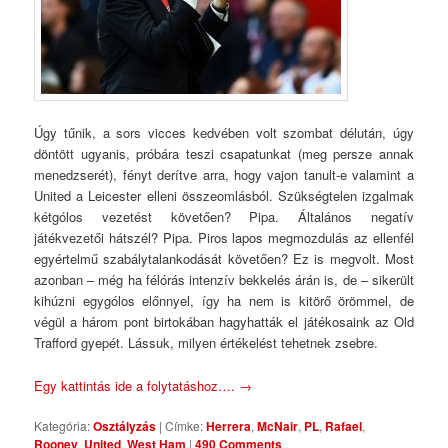
Úgy tűnik, a sors vicces kedvében volt szombat délután, úgy
döntött ugyanis, próbára teszi csapatunkat (meg persze annak
menedzserét), fényt derítve arra, hogy vajon tanult-e valamint a
United a Leicester elleni összeomlásból. Szükségtelen izgalmak
kétgólos vezetést követően? Pipa. Általános negatív
játékvezetői hátszél? Pipa. Piros lapos megmozdulás az ellenfél
egyértelmű szabálytalankodását követően? Ez is megvolt. Most
azonban – még ha félórás intenzív bekkelés árán is, de – sikerült
kihúzni egygólos előnnyel, így ha nem is kitörő örömmel, de
végül a három pont birtokában hagyhatták el játékosaink az Old
Trafford gyepét. Lássuk, milyen értékelést tehetnek zsebre.
Egy kattintás ide a folytatáshoz….
→
Kategória:
Osztályzás
|
Címke:
Herrera
,
McNair
,
PL
,
Rafael
,
Rooney
,
United
,
West Ham
|
490 Comments