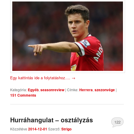
Egy kattintás ide a folytatáshoz….
→
Kategória:
Egyéb
,
seasonreview
|
Címke:
Herrera
,
szezonvége
|
151 Comments
Hurráhangulat – osztályzás
122
Közzétéve
2014-12-01
Szerző:
Strigo
Comments