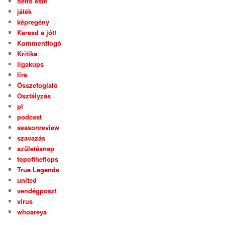
hétfő este
játék
képregény
Keresd a jót!
Kommentfogó
Kritika
ligakups
líra
Összefoglaló
Osztályzás
pl
podcast
seasonreview
szavazás
születésnap
topoftheflops
True Legends
united
vendégposzt
vírus
whoareya