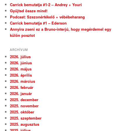
Carrick bemutatja #1-2 – Andrey + Youri
Gyűjtsd össze mind!
Podcast: Szezonértékelő + vébébeharang
Carrick bemutatja #1 – Ederson
Annyira zseni ez a Bruno-interjú, hogy megérdemel egy
külön posztot
ARCHÍVUM
2026. július
2026. június
2026. május
2026. április
2026. március
2026. február
2026. január
2025. december
2025. november
2025. október
2025. szeptember
2025. augusztus
2025. július