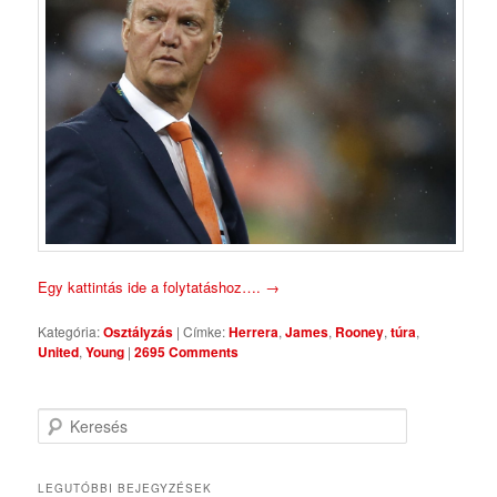
Egy kattintás ide a folytatáshoz….
→
Kategória:
Osztályzás
|
Címke:
Herrera
,
James
,
Rooney
,
túra
,
United
,
Young
|
2695 Comments
Keresés
LEGUTÓBBI BEJEGYZÉSEK