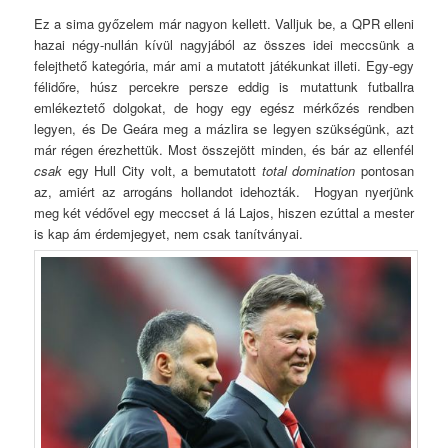
Ez a sima győzelem már nagyon kellett. Valljuk be, a QPR elleni
hazai négy-nullán kívül nagyjából az összes idei meccsünk a
felejthető kategória, már ami a mutatott játékunkat illeti. Egy-egy
félidőre, húsz percekre persze eddig is mutattunk futballra
emlékeztető dolgokat, de hogy egy egész mérkőzés rendben
legyen, és De Geára meg a mázlira se legyen szükségünk, azt
már régen érezhettük. Most összejött minden, és bár az ellenfél
csak
egy Hull City volt, a bemutatott
total domination
pontosan
az, amiért az arrogáns hollandot idehozták. Hogyan nyerjünk
meg két védővel egy meccset á lá Lajos, hiszen ezúttal a mester
is kap ám érdemjegyet, nem csak tanítványai.