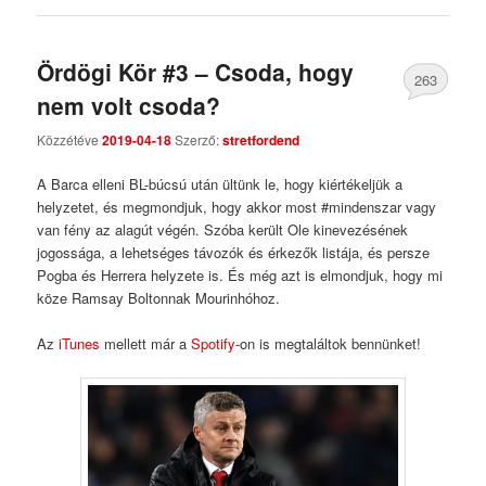
Ördögi Kör #3 – Csoda, hogy
263
nem volt csoda?
Comments
Közzétéve
2019-04-18
Szerző:
stretfordend
A Barca elleni BL-búcsú után ültünk le, hogy kiértékeljük a
helyzetet, és megmondjuk, hogy akkor most #mindenszar vagy
van fény az alagút végén. Szóba került Ole kinevezésének
jogossága, a lehetséges távozók és érkezők listája, és persze
Pogba és Herrera helyzete is. És még azt is elmondjuk, hogy mi
köze Ramsay Boltonnak Mourinhóhoz.
Az
iTunes
mellett már a
Spotify
-on is megtaláltok bennünket!