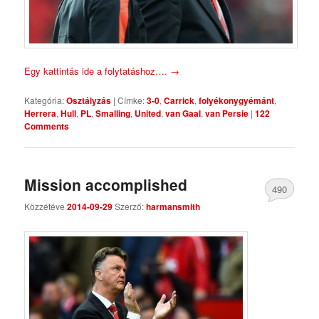
Egy kattintás ide a folytatáshoz….
→
Kategória:
Osztályzás
|
Címke:
3-0
,
Carrick
,
folyékonygyémánt
,
Herrera
,
Hull
,
PL
,
Smalling
,
United
,
van Gaal
,
van Persie
|
122
Comments
Mission accomplished
490
Közzétéve
2014-09-29
Szerző:
harmansmith
Comments