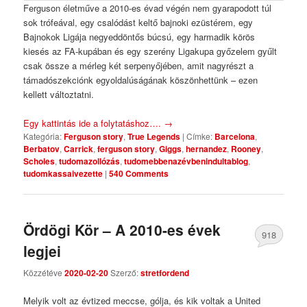
Ferguson életműve a 2010-es évad végén nem gyarapodott túl
sok trófeával, egy csalódást keltő bajnoki ezüstérem, egy
Bajnokok Ligája negyeddöntős búcsú, egy harmadik körös
kiesés az FA-kupában és egy szerény Ligakupa győzelem gyűlt
csak össze a mérleg két serpenyőjében, amit nagyrészt a
támadószekciónk egyoldalúságának köszönhettünk – ezen
kellett változtatni.
Egy kattintás ide a folytatáshoz….
→
Kategória:
Ferguson story
,
True Legends
|
Címke:
Barcelona
,
Berbatov
,
Carrick
,
ferguson story
,
Giggs
,
hernandez
,
Rooney
,
Scholes
,
tudomazollózás
,
tudomebbenazévbenindultablog
,
tudomkassaivezette
|
540 Comments
Ördögi Kör – A 2010-es évek
918
legjei
Comments
Közzétéve
2020-02-20
Szerző:
stretfordend
Melyik volt az évtized meccse, gólja, és kik voltak a United