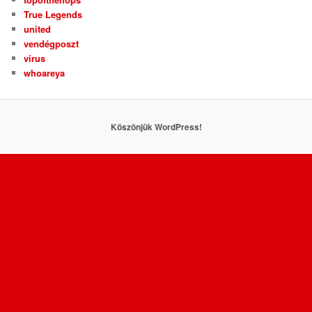
True Legends
united
vendégposzt
vírus
whoareya
Köszönjük WordPress!