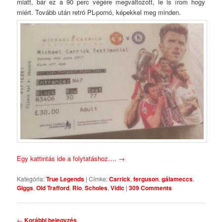
miatt, bár ez a 90 perc végére megváltozott, le is írom hogy
miért. Tovább után retró PL-pornó, képekkel meg minden.
Egy kattintás ide a folytatáshoz….
→
Kategória:
True Legends
|
Címke:
Carrick
,
ferguson
,
gálameccs
,
Giggs
,
Old Trafford
,
Rio
,
Scholes
,
Vidic
|
309 Comments
Bejegyzés navigáció
←
Korábbi bejegyzés