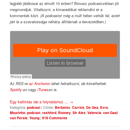
legjobb játékosai az elmúlt 10 évben? Bónusz podcastunkban jól
megmondjuk. Vitatkozni, a kimaradókat reklamálni ér a
kommentek közt.
(A podcastot még a múlt héten vettük fel, ezért
járt le a szavatossága néhány állításnak a bevezetőben.)
Az RSS-re
az Anchoron
lehet feliratkozni, de követhettek
Spotify
-on vagy
iTunes
on is.
Egy kattintás ide a folytatáshoz….
→
Kategória:
podcast
|
Címke:
Berbatov
,
Carrick
,
De Gea
,
Evra
,
Mourinho
,
podcast
,
rashford
,
Rooney
,
Sir Alex
,
Valencia
,
van Gaal
,
van Persie
,
Young
|
918 Comments