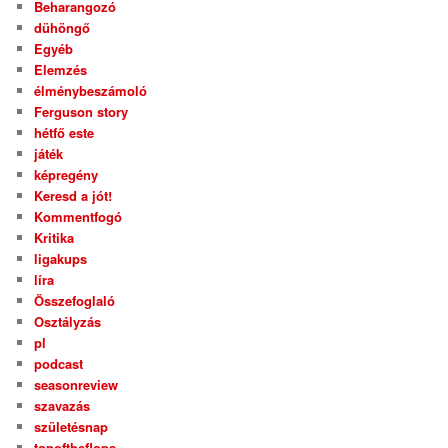
Beharangozó
dühöngő
Egyéb
Elemzés
élménybeszámoló
Ferguson story
hétfő este
játék
képregény
Keresd a jót!
Kommentfogó
Kritika
ligakups
líra
Összefoglaló
Osztályzás
pl
podcast
seasonreview
szavazás
születésnap
topoftheflops