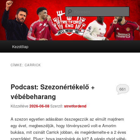
We'll never die
Kere
Stretford End
Fő menü
Kezdőlap
Tovább az elsődleges tartalomra
Tovább a másodlagos tartalomra
CÍMKE:
CARRICK
Podcast: Szezonértékelő +
661
vébébeharang
Comments
Közzétéve
2026-06-08
Szerző:
stretfordend
A szezon egyetlen adásában összegezzük az elmúlt majdnem
egy évet, megbeszéljük, hogy törvényszerű volt-e Amorim
bukása, mit csinált Carrick jobban, és megérdemelte-e a 2 éves
szerződést. Plusz: hova igazolnánk és kit? A végén rövid vébé-