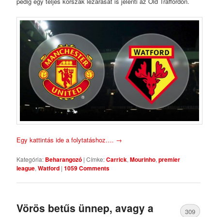
pedig egy teljes korszak lezárását is jelenti az Old Traffordon.
Egy kattintás ide a folytatáshoz….
→
Kategória:
Beharangozó
|
Címke:
Carrick
,
Mourinho
,
premier
league
,
Watford
|
1059 Comments
Vörös betűs ünnep, avagy a
309