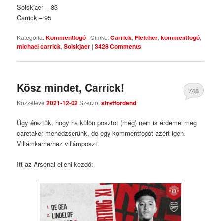
Solskjaer – 83
Carrick – 95
Kategória:
Kommentfogó
|
Címke:
Carrick
,
Fletcher
,
kommentfogó
,
michael carrick
,
Solskjaer
|
3428 Comments
Kösz mindet, Carrick!
748
Közzétéve
2021-12-02
Szerző:
stretfordend
Comments
Úgy éreztük, hogy ha külön posztot (még) nem is érdemel meg
caretaker menedzserünk, de egy kommentfogót azért igen.
Villámkarrierhez villámposzt.
Itt az Arsenal elleni kezdő: