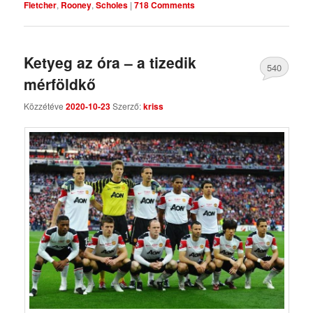
Fletcher
,
Rooney
,
Scholes
|
718 Comments
Ketyeg az óra – a tizedik
540
mérföldkő
Comments
Közzétéve
2020-10-23
Szerző:
kriss