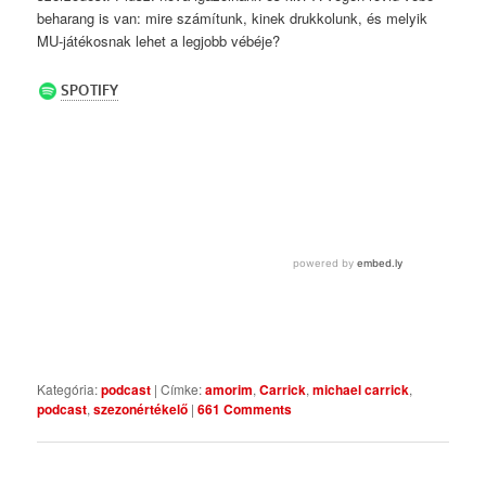
beharang is van: mire számítunk, kinek drukkolunk, és melyik
MU-játékosnak lehet a legjobb vébéje?
Kategória:
podcast
|
Címke:
amorim
,
Carrick
,
michael carrick
,
podcast
,
szezonértékelő
|
661 Comments