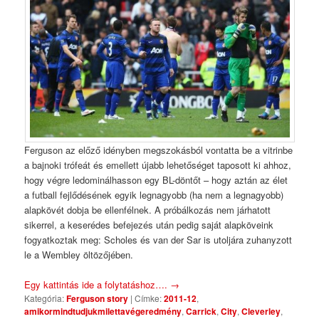
Ferguson az előző idényben megszokásból vontatta be a vitrinbe
a bajnoki trófeát és emellett újabb lehetőséget taposott ki ahhoz,
hogy végre ledominálhasson egy BL-döntőt – hogy aztán az élet
a futball fejlődésének egyik legnagyobb (ha nem a legnagyobb)
alapkövét dobja be ellenfélnek. A próbálkozás nem járhatott
sikerrel, a keserédes befejezés után pedig saját alapköveink
fogyatkoztak meg: Scholes és van der Sar is utoljára zuhanyzott
le a Wembley öltözőjében.
Egy kattintás ide a folytatáshoz….
→
Kategória:
Ferguson story
|
Címke:
2011-12
,
amikormindtudjukmilettavégeredmény
,
Carrick
,
City
,
Cleverley
,