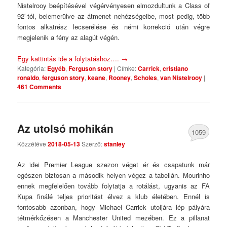
Nistelrooy beépítésével végérvényesen elmozdultunk a Class of
92′-tól, belemerülve az átmenet nehézségeibe, most pedig, több
fontos alkatrész lecserélése és némi korrekció után végre
megjelenik a fény az alagút végén.
Egy kattintás ide a folytatáshoz….
→
Kategória:
Egyéb
,
Ferguson story
|
Címke:
Carrick
,
cristiano
ronaldo
,
ferguson story
,
keane
,
Rooney
,
Scholes
,
van Nistelrooy
|
461 Comments
Az utolsó mohikán
1059
Közzétéve
2018-05-13
Szerző:
stanley
Comments
Az idei Premier League szezon véget ér és csapatunk már
egészen biztosan a második helyen végez a tabellán. Mourinho
ennek megfelelően tovább folytatja a rotálást, ugyanis az FA
Kupa finálé teljes prioritást élvez a klub életében. Ennél is
fontosabb azonban, hogy Michael Carrick utoljára lép pályára
tétmérkőzésen a Manchester United mezében. Ez a pillanat