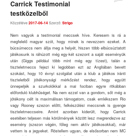
Carrick Testimonial
Comments
testközelből
Közzétéve
2017-06-14
Szerző:
Strigo
Nem vagyok a testimonial meccsek híve. Keresem is rá a
megfelelő magyar szót, hogy minek is nevezzem ezeket. A
búcsúmeccs nem állja meg a helyét, hiszen több elbúcsúztatott
játékosunk is ráhúzott még egy-két szezont a saját eseményük
után (Giggs például több mint még egy tízest), talán a
tiszteletmeccs fejezi ki legjobban ezt az Angliában bevett
szokást, hogy 10 évnyi szolgálat után a klub a játékos iránti
tiszteletből jótékonysági mérkőzést rendez, hogy együtt
ünnepeljék a szurkolókkal a mai fociban egyre ritkábban
előforduló klubhűséget. Na nem ezzel van a gondom, sőt még a
jótékony célt is maximálisan támogatom, csak emlékszem Rio
vagy Rooney szezon előtti, felkészülési meccsnek is gyenge
tiszteletmeccseire. Amint azonban kiderült, hogy Carrick
esetében teljesen más körülmények között lesz megrendezve az
esemény (szezon végén, főleg nem aktív játékosokkal), már
vettem is a jegyeket. Röstellem ugyan, de elsősorban nem MC