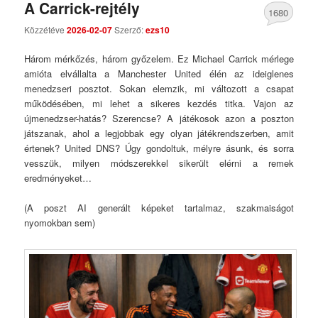
A Carrick-rejtély
1680
Közzétéve
2026-02-07
Szerző:
ezs10
Comments
Három mérkőzés, három győzelem. Ez Michael Carrick mérlege
amióta elvállalta a Manchester United élén az ideiglenes
menedzseri posztot. Sokan elemzik, mi változott a csapat
működésében, mi lehet a sikeres kezdés titka. Vajon az
újmenedzser-hatás? Szerencse? A játékosok azon a poszton
játszanak, ahol a legjobbak egy olyan játékrendszerben, amit
értenek? United DNS? Úgy gondoltuk, mélyre ásunk, és sorra
vesszük, milyen módszerekkel sikerült elérni a remek
eredményeket…
(A poszt AI generált képeket tartalmaz, szakmaiságot
nyomokban sem)