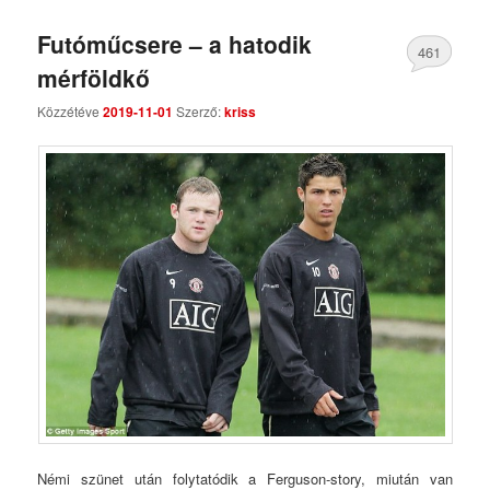
Futóműcsere – a hatodik
461
mérföldkő
Comments
Közzétéve
2019-11-01
Szerző:
kriss
Némi szünet után folytatódik a Ferguson-story, miután van