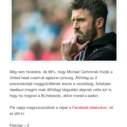
Még nem hivatalos, de 99%, hogy Michael Carricknek hívják a
United head coach-át egészen júniusig. Állítólag az ő
prezentációját meggyőzőbbnek érezte a vezetőség, Solskjaer
ráadásul (megint csak állítólag) tárgyalási alapnak vette azt is,
hogy ha megvan a BL-helyezés, akkor marad a padon.
Pár napja megszavaztattuk a népet a
Facebook-oldalunkon
, ott
ez jött ki:
Fletcher – 5