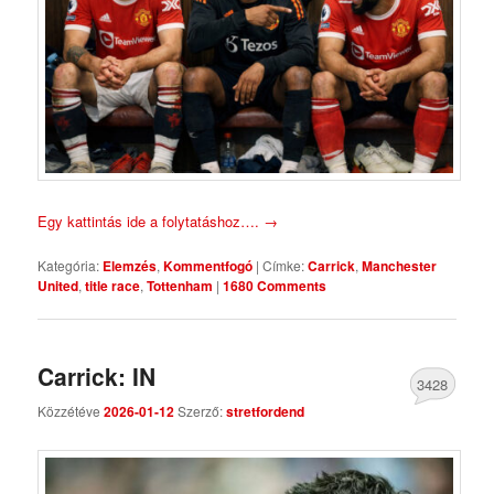
Egy kattintás ide a folytatáshoz….
→
Kategória:
Elemzés
,
Kommentfogó
|
Címke:
Carrick
,
Manchester
United
,
title race
,
Tottenham
|
1680 Comments
Carrick: IN
3428
Közzétéve
2026-01-12
Szerző:
stretfordend
Comments