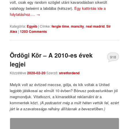
volt, csak egy random szöglet utáni kavarodásban sikerült
valahogy beleérni a labdába (kétszer).
Egy kattintás ide a
folytatáshoz….
→
Kategória:
Egyéb
|
Címke:
fergie time
,
mancity
,
real madrid
,
Sir
Alex
|
1203 Comments
Ördögi Kör – A 2010-es évek
918
legjei
Comments
Közzétéve
2020-02-20
Szerző:
stretfordend
Melyik volt az évtized meccse, gólja, és kik voltak a United
legjobb játékosai az elmúlt 10 évben? Bónusz podcastunkban jól
megmondjuk. Vitatkozni, a kimaradókat reklamálni ér a
kommentek közt.
(A podcastot még a múlt héten vettük fel, ezért
járt le a szavatossága néhány állításnak a bevezetőben.)