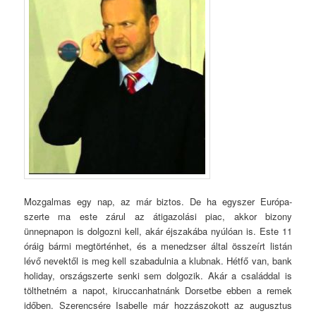
Mozgalmas egy nap, az már biztos. De ha egyszer Európa-
szerte ma este zárul az átigazolási piac, akkor bizony
ünnepnapon is dolgozni kell, akár éjszakába nyúlóan is. Este 11
óráig bármi megtörténhet, és a menedzser által összeírt listán
lévő nevektől is meg kell szabadulnia a klubnak. Hétfő van, bank
holiday, országszerte senki sem dolgozik. Akár a családdal is
tölthetném a napot, kiruccanhatnánk Dorsetbe ebben a remek
időben. Szerencsére Isabelle már hozzászokott az augusztus