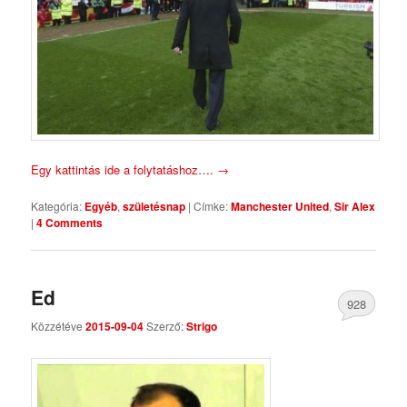
Egy kattintás ide a folytatáshoz….
→
Kategória:
Egyéb
,
születésnap
|
Címke:
Manchester United
,
Sir Alex
|
4 Comments
Ed
928
Közzétéve
2015-09-04
Szerző:
Strigo
Comments