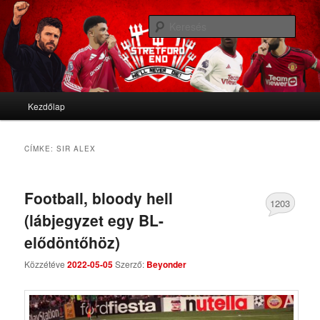
We'll never die
Kere
Stretford End
Fő menü
Kezdőlap
Tovább az elsődleges tartalomra
Tovább a másodlagos tartalomra
CÍMKE:
SIR ALEX
Football, bloody hell
1203
(lábjegyzet egy BL-
Comments
elődöntőhöz)
Közzétéve
2022-05-05
Szerző:
Beyonder