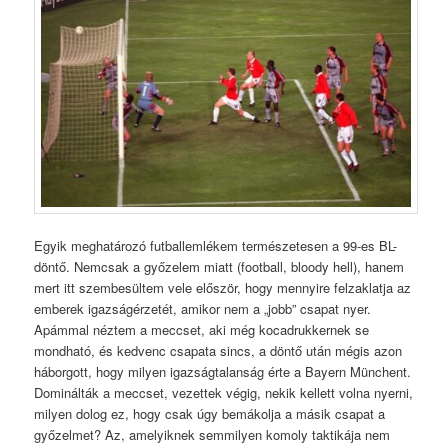
Egyik meghatározó futballemlékem természetesen a 99-es BL-
döntő. Nemcsak a győzelem miatt (football, bloody hell), hanem
mert itt szembesültem vele először, hogy mennyire felzaklatja az
emberek igazságérzetét, amikor nem a „jobb” csapat nyer.
Apámmal néztem a meccset, aki még kocadrukkernek se
mondható, és kedvenc csapata sincs, a döntő után mégis azon
háborgott, hogy milyen igazságtalanság érte a Bayern Münchent.
Dominálták a meccset, vezettek végig, nekik kellett volna nyerni,
milyen dolog ez, hogy csak úgy bemákolja a másik csapat a
győzelmet? Az, amelyiknek semmilyen komoly taktikája nem