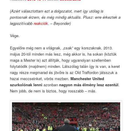
(Azért választottam ezt a dolgozatot, mert így utólag is
pontosnak érzem, és még mindig aktuális. Plusz: erre érkeztek a
legpozitívabb
reakciók
. – Beyonder)
Vége.
Egyelőre még nem a világnak, „csak” egy korszaknak. 2013.
május 20-tól minden más lesz, még akkor is, ha sokan (köztük
maga a Mester is) azt állítják, hogy ugyanolyan szellemben
folytatódik (majdnem) minden. Látszólag talán így is van, a keret
nagy része megmarad és jövőre is az Old Traffordon játsszuk a
hazai meccseinket, vörös mezben.
Manchester United
szurkolónak lenni
azonban
nagyon más élmény lesz ezentúl
.
Nem jobb, de nem is biztos, hogy rosszabb – más.