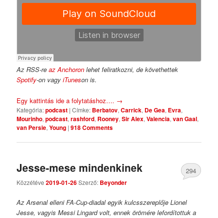
Az RSS-re
az Anchoron
lehet feliratkozni, de követhettek
Spotify
-on vagy
iTunes
on is.
Egy kattintás ide a folytatáshoz….
→
Kategória:
podcast
|
Címke:
Berbatov
,
Carrick
,
De Gea
,
Evra
,
Mourinho
,
podcast
,
rashford
,
Rooney
,
Sir Alex
,
Valencia
,
van Gaal
,
van Persie
,
Young
|
918 Comments
Jesse-mese mindenkinek
294
Közzétéve
2019-01-26
Szerző:
Beyonder
Comments
Az Arsenal elleni FA-Cup-diadal egyik kulcsszereplője Lionel
Jesse, vagyis Messi Lingard volt, ennek örömére lefordítottuk a