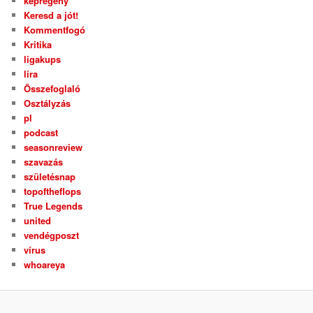
képregény
Keresd a jót!
Kommentfogó
Kritika
ligakups
líra
Összefoglaló
Osztályzás
pl
podcast
seasonreview
szavazás
születésnap
topoftheflops
True Legends
united
vendégposzt
vírus
whoareya