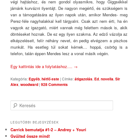
végi hajtáshoz, és nem gondol olyasmikre, hogy Giggsékkel
járnánk kurvázni ilyentájt. De nagyon megértő, és szükségem is
van a támogatására az ilyen napok után, amikor Mendes- meg
Perez-féle nagyhalakkal kell tárgyalni. Csak azt nem érti, ha én
vagyok az igazgató, miért vannak még felettem mások is, akik
döntéseket hoznak. De ez egy ilyen szakma. Az edző vázolja az
elképzeléseit, felír néhány nevet, én pedig elvégzem a piszkos
munkát. Ha esetleg túl sokat kérnek… hoppá, csörög is a
telefon, talán éppen Mendes lesz a vonal másik végén.
Egy kattintás ide a folytatáshoz….
→
Kategória:
Egyéb
,
hétfő este
|
Címke:
átigazolás
,
Ed
,
novella
,
Sir
Alex
,
woodward
|
928 Comments
Keresés
LEGUTÓBBI BEJEGYZÉSEK
Carrick bemutatja #1-2 – Andrey + Youri
Gyűjtsd össze mind!