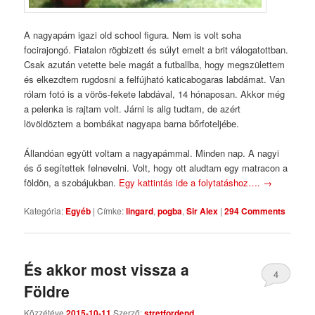
A nagyapám igazi old school figura. Nem is volt soha
focirajongó. Fiatalon rögbizett és súlyt emelt a brit válogatottban.
Csak azután vetette bele magát a futballba, hogy megszülettem
és elkezdtem rugdosni a felfújható katicabogaras labdámat. Van
rólam fotó is a vörös-fekete labdával, 14 hónaposan. Akkor még
a pelenka is rajtam volt. Járni is alig tudtam, de azért
lövöldöztem a bombákat nagyapa barna bőrfoteljébe.
Állandóan együtt voltam a nagyapámmal. Minden nap. A nagyi
és ő segítettek felnevelni. Volt, hogy ott aludtam egy matracon a
földön, a szobájukban.
Egy kattintás ide a folytatáshoz….
→
Kategória:
Egyéb
|
Címke:
lingard
,
pogba
,
Sir Alex
|
294 Comments
És akkor most vissza a
4
Földre
Comments
Közzétéve
2015-10-11
Szerző:
stretfordend