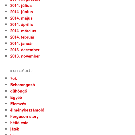
2014. július
2014. június
2014. május
2014. április
2014. március
2014. február
2014. január
2013. december
2013. november
KATEGÓRIÁK
7ok
Beharangozó
dühöngő
Egyéb
Elemzés
élménybeszámoló
Ferguson story
hétfő este
játék