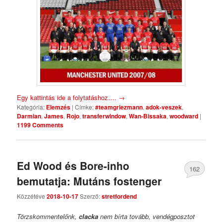
Egy kattintás ide a folytatáshoz….
→
Kategória:
Elemzés
|
Címke:
#teamgriezmann
,
adok-veszek
,
Darmian
,
James
,
Rojo
,
transferwindow
,
Wan-Bissaka
,
woodward
|
1199 Comments
Ed Wood és Bore-inho
162
bemutatja: Mutáns fostenger
Comments
Közzétéve
2018-10-17
Szerző:
stretfordend
Törzskommentelőnk,
clacka
nem bírta tovább, vendégposztot