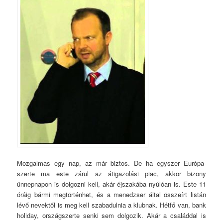
Mozgalmas egy nap, az már biztos. De ha egyszer Európa-
szerte ma este zárul az átigazolási piac, akkor bizony
ünnepnapon is dolgozni kell, akár éjszakába nyúlóan is. Este 11
óráig bármi megtörténhet, és a menedzser által összeírt listán
lévő nevektől is meg kell szabadulnia a klubnak. Hétfő van, bank
holiday, országszerte senki sem dolgozik. Akár a családdal is