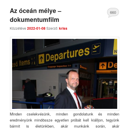
Az óceán mélye –
660
dokumentumfilm
Comments
Közzétéve
2022-01-08
Szerző:
kriss
Minden cselekvésünk, minden gondolatunk és minden
eredményünk mindössze egyetlen próbát kell kiálljon, tegyünk
bármit is életünkben, akár munkánk során, akár