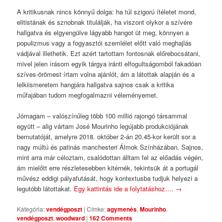
A kritikusnak nincs könnyű dolga: ha túl szigorú ítéletet mond,
elitistának és sznobnak titulálják, ha viszont olykor a szívére
hallgatva és elgyengülve lágyabb hangot üt meg, könnyen a
populizmus vagy a fogyasztói szemlélet előtt való meghajlás
vádjával illethetik. Ezt azért tartottam fontosnak előrebocsátani,
mivel jelen írásom egyik tárgya iránti elfogultságomból fakadóan
szíves-örömest írtam volna ajánlót, ám a látottak alapján és a
lelkiismeretem hangjára hallgatva sajnos csak a kritika
műfajában tudom megfogalmazni véleményemet.
Jómagam – valószínűleg több 100 millió rajongó társammal
együtt – alig vártam José Mourinho legújabb produkciójának
bemutatóját, amelyre 2018. október 2-án 20.45-kor került sor a
nagy múltú és patinás manchesteri Álmok Színházában. Sajnos,
mint arra már céloztam, csalódottan álltam fel az előadás végén,
ám mielőtt erre részletesebben kitérnék, tekintsük át a portugál
művész eddigi pályafutását, hogy kontextusba tudjuk helyezi a
legutóbb látottakat.
Egy kattintás ide a folytatáshoz….
→
Kategória:
vendégposzt
|
Címke:
agymenés
,
Mourinho
,
vendégposzt
,
woodward
|
162 Comments