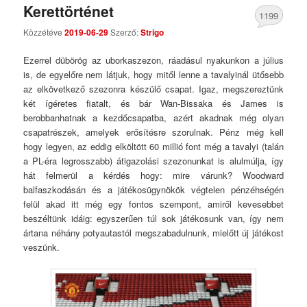
Kerettörténet
1199
Közzétéve
2019-06-29
Szerző:
Strigo
Comments
Ezerrel dübörög az uborkaszezon, ráadásul nyakunkon a július
is, de egyelőre nem látjuk, hogy mitől lenne a tavalyinál ütősebb
az elkövetkező szezonra készülő csapat. Igaz, megszereztünk
két ígéretes fiatalt, és bár Wan-Bissaka és James is
berobbanhatnak a kezdőcsapatba, azért akadnak még olyan
csapatrészek, amelyek erősítésre szorulnak. Pénz még kell
hogy legyen, az eddig elköltött 60 millió font még a tavalyi (talán
a PL-éra legrosszabb) átigazolási szezonunkat is alulmúlja, így
hát felmerül a kérdés hogy: mire várunk? Woodward
balfaszkodásán és a játékosügynökök végtelen pénzéhségén
felül akad itt még egy fontos szempont, amiről kevesebbet
beszéltünk idáig: egyszerűen túl sok játékosunk van, így nem
ártana néhány potyautastól megszabadulnunk, mielőtt új játékost
veszünk.