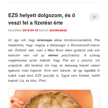
EZS helyett dolgozom, és ő
37
veszi fel a fizetést érte
Comments
Közzétéve
2018-04-18
Szerző:
stretfordend
Az úgy volt, hogy
tehetséges
lelkes törzskommentelőnk, Pite
felajánlotta, hogy megírja a beharangot a Bournemouth-meccs
elé. Örültünk neki, mert a West Brom elleni gyalázat után sok
kedvünk nem volt az
élethez
posztíráshoz. A szöveg
megérkezése aztán kiderült, hogy Pite ezt a posztot, mit
szépítsük, álló farokkal írta meg, és beharang helyett valami
egészen mást kaptunk. Amit nem bánunk, de így legalább ki
tudjuk majd tenni EZS posztját is. Egyet sem fizettek, kettőt
kaptok! (Ja, és kösz, Pite!)