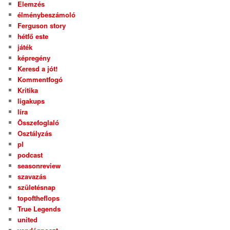
Elemzés
élménybeszámoló
Ferguson story
hétfő este
játék
képregény
Keresd a jót!
Kommentfogó
Kritika
ligakups
líra
Összefoglaló
Osztályzás
pl
podcast
seasonreview
szavazás
születésnap
topoftheflops
True Legends
united