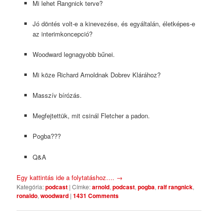
Mi lehet Rangnick terve?
Jó döntés volt-e a kinevezése, és egyáltalán, életképes-e
az interimkoncepció?
Woodward legnagyobb bűnei.
Mi köze Richard Arnoldnak Dobrev Klárához?
Masszív bírózás.
Megfejtettük, mit csinál Fletcher a padon.
Pogba???
Q&A
Egy kattintás ide a folytatáshoz….
→
Kategória:
podcast
|
Címke:
arnold
,
podcast
,
pogba
,
ralf rangnick
,
ronaldo
,
woodward
|
1431 Comments