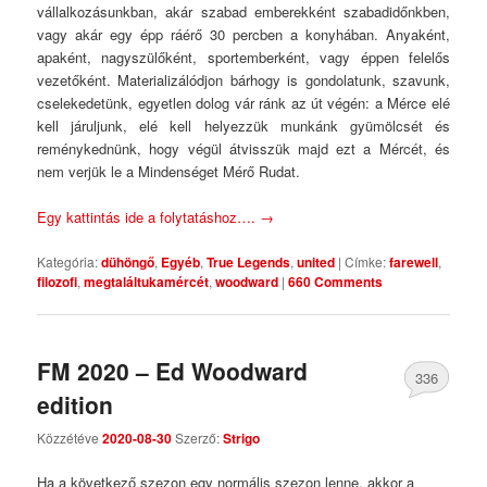
vállalkozásunkban, akár szabad emberekként szabadidőnkben,
vagy akár egy épp ráérő 30 percben a konyhában. Anyaként,
apaként, nagyszülőként, sportemberként, vagy éppen felelős
vezetőként. Materializálódjon bárhogy is gondolatunk, szavunk,
cselekedetünk, egyetlen dolog vár ránk az út végén: a Mérce elé
kell járuljunk, elé kell helyezzük munkánk gyümölcsét és
reménykednünk, hogy végül átvisszük majd ezt a Mércét, és
nem verjük le a Mindenséget Mérő Rudat.
Egy kattintás ide a folytatáshoz….
→
Kategória:
dühöngő
,
Egyéb
,
True Legends
,
united
|
Címke:
farewell
,
filozofi
,
megtaláltukamércét
,
woodward
|
660 Comments
FM 2020 – Ed Woodward
336
edition
Comments
Közzétéve
2020-08-30
Szerző:
Strigo
Ha a következő szezon egy normális szezon lenne, akkor a