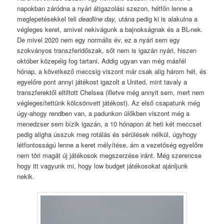
napokban záródna a nyári átigazolási szezon, hétfőn lenne a
meglepetésekkel teli
deadline day,
utána pedig ki is alakulna a
végleges keret, amivel nekivágunk a bajnokságnak és a BL-nek.
De mivel 2020 nem egy normális év, ez a nyári sem egy
szokványos transzferidőszak, sőt nem is igazán nyári, hiszen
október közepéig fog tartani. Addig ugyan van még másfél
hónap, a következő meccsig viszont már csak alig három hét, és
egyelőre pont annyi játékost igazolt a United, mint tavaly a
transzferektől eltiltott Chelsea (illetve még annyit sem, mert nem
véglegesítettünk kölcsönvett játékost). Az első csapatunk még
úgy-ahogy rendben van, a padunkon ülőkben viszont még a
menedzser sem bízik igazán, a 10 hónapon át heti két meccset
pedig aligha ússzuk meg rotálás és sérülések nélkül, úgyhogy
létfontosságú lenne a keret mélyítése, ám a vezetőség egyelőre
nem töri magát új játékosok megszerzése iránt. Még szerencse
hogy itt vagyunk mi, hogy low budget játékosokat ajánljunk
nekik.