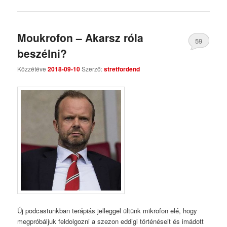
Moukrofon – Akarsz róla
59
beszélni?
Comments
Közzétéve
2018-09-10
Szerző:
stretfordend
Új podcastunkban terápiás jelleggel ültünk mikrofon elé, hogy
megpróbáljuk feldolgozni a szezon eddigi történéseit és imádott