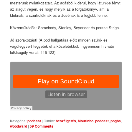
mesterünk nyilatkozatait. Az adásból kiderül, hogy látunk-e fényt
az alagút végén, és hogy melyik az a forgatókönyv, ami a
klubnak, a szurkolóknak és a Josénak is a legjobb lenne.
Közreműködők: Somebody, Stanley, Beyonder és persze Strigo.
Jó szórakozást! (A pod hallgatása előtt minden szúró- és
vágófegyvert tegyetek el a közeletekből. Ingyenesen hívható
lelkisegély-vonal: 116 123)
Kategória:
podcast
|
Címke:
beszélgetés
,
Mourinho
,
podcast
,
pogba
,
woodward
|
59 Comments