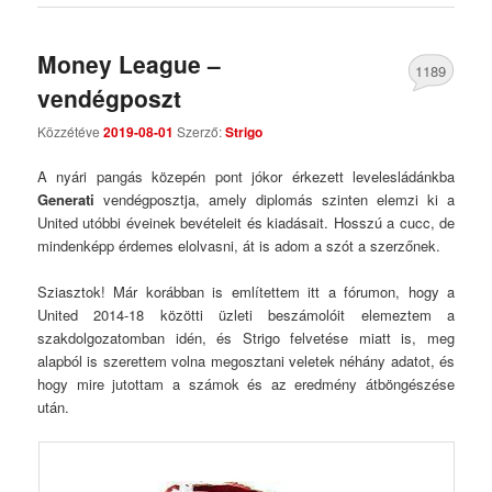
Money League –
1189
vendégposzt
Comments
Közzétéve
2019-08-01
Szerző:
Strigo
A nyári pangás közepén pont jókor érkezett levelesládánkba
Generati
vendégposztja, amely diplomás szinten elemzi ki a
United utóbbi éveinek bevételeit és kiadásait. Hosszú a cucc, de
mindenképp érdemes elolvasni, át is adom a szót a szerzőnek.
Sziasztok! Már korábban is említettem itt a fórumon, hogy a
United 2014-18 közötti üzleti beszámolóit elemeztem a
szakdolgozatomban idén, és Strigo felvetése miatt is, meg
alapból is szerettem volna megosztani veletek néhány adatot, és
hogy mire jutottam a számok és az eredmény átböngészése
után.