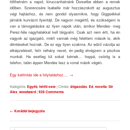
tölthetném a napot, kiruccanhatnánk Dorsetbe ebben a remek
időben. Szerencsére Isabelle már hozzászokott az augusztus
végi hajtáshoz, és nem gondol olyasmikre, hogy Giggsékkel
járnánk kurvázni ilyentájt. De nagyon megértő, és szükségem is
van a támogatására az ilyen napok után, amikor Mendes- meg
Perez-féle nagyhalakkal kell tárgyalni. Csak azt nem érti, ha én
vagyok az igazgató, miért vannak még felettem mások is, akik
döntéseket hoznak. De ez egy ilyen szakma. Az edző vázolja az
elképzeléseit, felír néhány nevet, én pedig elvégzem a piszkos
munkát. Ha esetleg túl sokat kérnek… hoppá, csörög is a
telefon, talán éppen Mendes lesz a vonal másik végén.
Egy kattintás ide a folytatáshoz….
→
Kategória:
Egyéb
,
hétfő este
|
Címke:
átigazolás
,
Ed
,
novella
,
Sir
Alex
,
woodward
|
928 Comments
Bejegyzés navigáció
←
Korábbi bejegyzés
Keresés