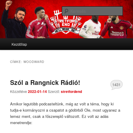
We'll never die
Kere
Stretford End
Fő menü
Kezdőlap
Tovább az elsődleges tartalomra
Tovább a másodlagos tartalomra
CÍMKE:
WOODWARD
Szól a Rangnick Rádió!
1431
Közzétéve
2022-01-14
Szerző:
stretfordend
Comments
Amikor legutóbb podcasteltünk, még az volt a téma, hogy ki
tudja-e kormányozni a csapatot a gödörből Ole, most ugyanez a
lemez ment, csak a főszereplő változott. Ez volt az adás
menetrendje: