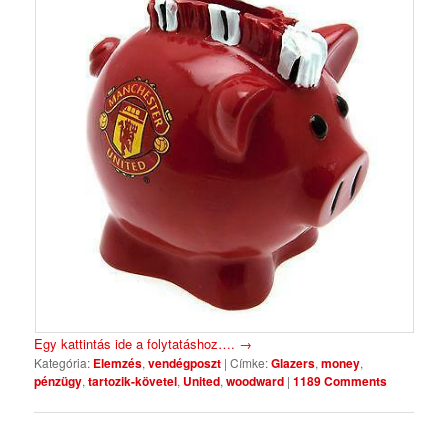
Egy kattintás ide a folytatáshoz….
→
Kategória:
Elemzés
,
vendégposzt
|
Címke:
Glazers
,
money
,
pénzügy
,
tartozik-követel
,
United
,
woodward
|
1189 Comments