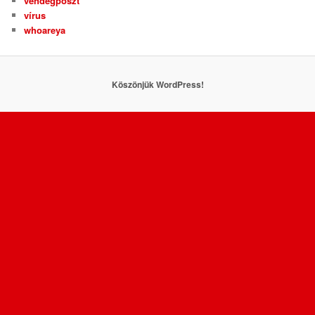
vendégposzt
vírus
whoareya
Köszönjük WordPress!