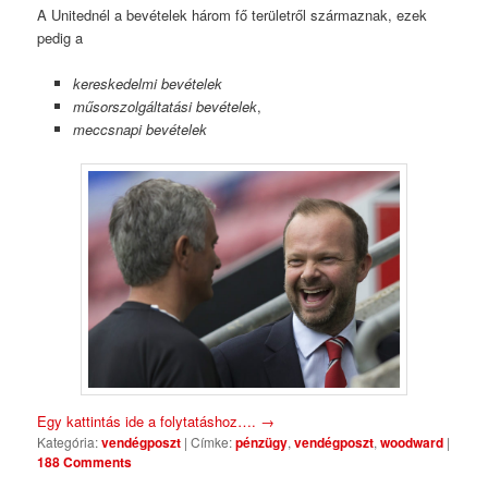
A Unitednél a bevételek három fő területről származnak, ezek
pedig a
kereskedelmi bevételek
műsorszolgáltatási bevételek
,
meccsnapi bevételek
Egy kattintás ide a folytatáshoz….
→
Kategória:
vendégposzt
|
Címke:
pénzügy
,
vendégposzt
,
woodward
|
188 Comments