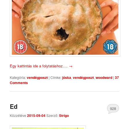
Egy kattintás ide a folytatáshoz….
→
Kategória:
vendégposzt
|
Címke:
jóska
,
vendégposzt
,
woodward
|
37
Comments
Ed
928
Közzétéve
2015-09-04
Szerző:
Strigo
Comments