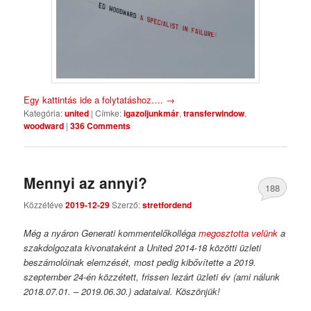
Egy kattintás ide a folytatáshoz….
→
Kategória:
united
|
Címke:
igazoljunkmár
,
transferwindow
,
woodward
|
336 Comments
Mennyi az annyi?
188
Közzétéve
2019-12-29
Szerző:
stretfordend
Comments
Még a nyáron Generati kommentelőkolléga
megosztotta velünk
a
szakdolgozata kivonataként a United 2014-18 közötti üzleti
beszámolóinak elemzését, most pedig kibővítette a 2019.
szeptember 24-én közzétett, frissen lezárt üzleti év (ami nálunk
2018.07.01. – 2019.06.30.) adataival. Köszönjük!