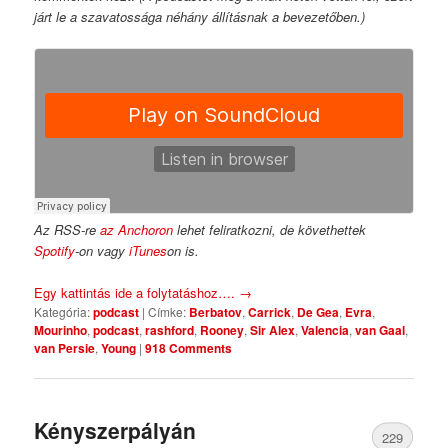
járt le a szavatossága néhány állításnak a bevezetőben.)
Az RSS-re
az Anchoron
lehet feliratkozni, de követhettek
Spotify
-on vagy
iTunes
on is.
Egy kattintás ide a folytatáshoz….
→
Kategória:
podcast
|
Címke:
Berbatov
,
Carrick
,
De Gea
,
Evra
,
Mourinho
,
podcast
,
rashford
,
Rooney
,
Sir Alex
,
Valencia
,
van Gaal
,
van Persie
,
Young
|
918 Comments
Kényszerpályán
229