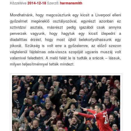
Közzétéve
2014-12-18
Szerző:
harmansmith
Mondhatnánk, hogy megcsúsztunk egy kicsit a Liverpool elleni
győzelmet megéneklő osztályozóval, egyrészt azonban ez
sztividzsí asztala, másrészt pedig igazából csak annyira
perverzek vagyunk, hogy hagytuk egy kicsit ülepedni a
diadalittas érzést, hogy most újból belekortyolhassunk egy
jókorát. Szükség is volt erre a győzelemre, az előző szezon
végtelenül fájdalmas oda-vissza szopóját ugyanis muszáj volt
valamivel feledtetni. A meló felét le is tudták a srácok – lássuk,
milyen teljesítménnyel tették mindezt.