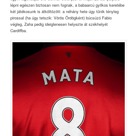
lépni egészen biztosan nem fognak, a babaarcú gyilkos keretébe
két játékosunk is átköltözött: a néhány hete úgy tűnik tényleg
pirossal (ha úgy tetszik: Vörös Ördögként) búcsúzó Fabio
végleg, Zaha pedig ideiglenesen helyezte át székhelyét
Cardiffba.