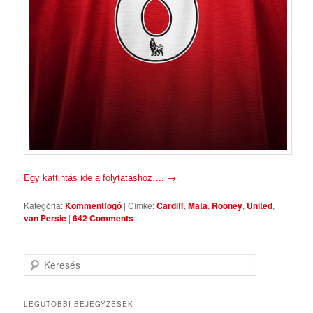
Egy kattintás ide a folytatáshoz….
→
Kategória:
Kommentfogó
|
Címke:
Cardiff
,
Mata
,
Rooney
,
United
,
van Persie
|
642 Comments
Keresés
LEGUTÓBBI BEJEGYZÉSEK