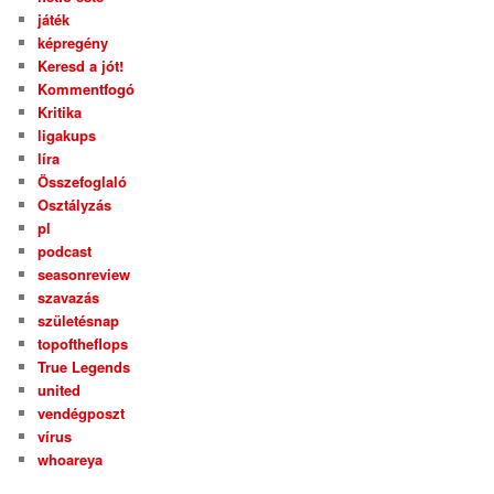
játék
képregény
Keresd a jót!
Kommentfogó
Kritika
ligakups
líra
Összefoglaló
Osztályzás
pl
podcast
seasonreview
szavazás
születésnap
topoftheflops
True Legends
united
vendégposzt
vírus
whoareya