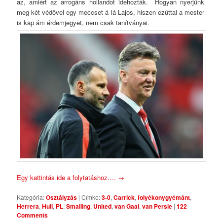
az, amiért az arrogáns hollandot idehozták. Hogyan nyerjünk
meg két védővel egy meccset á lá Lajos, hiszen ezúttal a mester
is kap ám érdemjegyet, nem csak tanítványai.
Egy kattintás ide a folytatáshoz….
→
Kategória:
Osztályzás
|
Címke:
3-0
,
Carrick
,
folyékonygyémánt
,
Herrera
,
Hull
,
PL
,
Smalling
,
United
,
van Gaal
,
van Persie
|
122
Comments