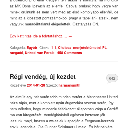
az
MK Dons
Ipswich az ellenfél. Szóval örülünk hogy végre van
minek örülnünk és nem vert meg az első komolyabb ellenfél, de
mint az a kiosztott pontszámokból (vagy a tabellán) látszik, nem
vagyunk maradéktalanul elégedettek. Osztályzás ON.
Egy kattintás ide a folytatáshoz….
→
Kategória:
Egyéb
|
Címke:
1-1
,
Chelsea
,
menjetektüntetni
,
PL
,
rangadó
,
United
,
van Persie
|
458 Comments
Régi vendég, új kezdet
642
Közzétéve
2014-01-28
Szerző:
harmansmith
Comments
Az elmúlt egy hét során több minden történt a Manchester United
háza táján, mint a komplett nyári átigazolási szezon során, így
nem véletlen, hogy mindenki felfokozott állapotban várja a Cardiff
ma esti látogatását. Vendéglátásból egészen biztosan jók
leszünk majd, hiszen a walesiek kispadján a Ferguson-korszak
egyik legendája, Ole Gunnar Solskjaer ül majd. És bár pályára