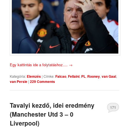
Egy kattintás ide a folytatáshoz….
→
Kategória:
Elemzés
|
Címke:
Falcao
,
Fellaini
,
PL
,
Rooney
,
van Gaal
,
van Persie
|
229 Comments
Tavalyi kezdő, idei eredmény
171
(Manchester Utd 3 – 0
Comments
Liverpool)