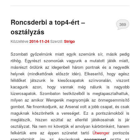
Roncsderbi a top4-ért –
369
osztályzás
Comments
Közzétéve
2014-11-24
Szerző:
Strigo
Szombati győzelmünk miatt egyik szemünk sír, másik pedig
röhög. Egyrészt szomorúak vagyunk a mutatott játék miatt,
másrészt örülünk az idegenbeli három pontnak és a negyedik
helynek (mindkettőnek először idén). Elkeserítő, hogy egész
félidőket játszunk le kiesőcsapatok színvonalán, viszont
kacagunk azon, hogy vannak még nálunk is nagyobb
lúzercsapatok. Szombaton testközelből is megtapasztalhattuk,
milyen az amikor Wengerék megnyomják az önmegsemmisítő
gombot. Ne finomkodjunk, az Arsenal volt a jobb csapat, és csak
maguknak köszönhetik a vereséget. Ez a pontszámokból is
meglátszik, hiszen ezúttal az ellenfél játékosainak is jár
osztályzat. Na nem mi követjük el amolyan kárörömként, hanem
felkértük erre az éppen szünetet tartó
Útwenger
pontozós
specialistáját, így az ágyúsoknak
goonerpeet
osztja az