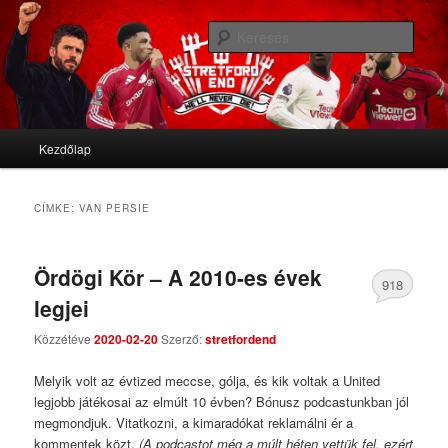
We'll never die
Kere
Stretford End
Fő menü
Kezdőlap
Tovább az elsődleges tartalomra
Tovább a másodlagos tartalomra
CÍMKE:
VAN PERSIE
Ördögi Kör – A 2010-es évek
918
legjei
Comments
Közzétéve
2020-02-20
Szerző:
stretfordend
Melyik volt az évtized meccse, gólja, és kik voltak a United
legjobb játékosai az elmúlt 10 évben? Bónusz podcastunkban jól
megmondjuk. Vitatkozni, a kimaradókat reklamálni ér a
kommentek közt.
(A podcastot még a múlt héten vettük fel, ezért