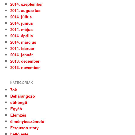
2014. szeptember
2014. augusztus
2014. július
2014. június
2014. május
2014. április
2014. március
2014. február
2014. január
2013. december
2013. november
KATEGÓRIÁK
7ok
Beharangozó
dühöngő
Egyéb
Elemzés
élménybeszámoló
Ferguson story
hétfő este