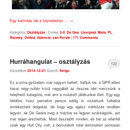
Egy kattintás ide a folytatáshoz….
→
Kategória:
Osztályzás
|
Címke:
3-0
,
De Gea
,
Liverpool
,
Mata
,
PL
,
Rooney
,
United
,
Valencia
,
van Persie
|
171 Comments
Hurráhangulat – osztályzás
122
Közzétéve
2014-12-01
Szerző:
Strigo
Comments
Ez a sima győzelem már nagyon kellett. Valljuk be, a QPR elleni
hazai négy-nullán kívül nagyjából az összes idei meccsünk a
felejthető kategória, már ami a mutatott játékunkat illeti. Egy-egy
félidőre, húsz percekre persze eddig is mutattunk futballra
emlékeztető dolgokat, de hogy egy egész mérkőzés rendben
legyen, és De Geára meg a mázlira se legyen szükségünk, azt
már régen érezhettük. Most összejött minden, és bár az ellenfél
csak
egy Hull City volt, a bemutatott
total domination
pontosan