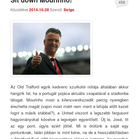
458
Közzétéve
2014-10-28
Szerző:
Strigo
Comments
Az Old Trafford egyik kedvenc szurkolói nótája általában akkor
hangzik fel, ha a portugál pojáca aktuális csapatával a stadionba
látogat. Mourinho most a
kilencvenikszedik
percig nyeregben
érezhette magát (vajon most miért nem ment a lefújás előtt kezet
fogni a másik stábbal?), a United viszont a legszebb fergusoni
hagyományokat követve a legvégén egyenlített. Ülj le, José, itt
az egy pont, úgyis ezért jöttél. Mi is örülünk a saját egy
pontunknak, talán jobban is mint kéne, na de a hosszabbításban
a Stretford End előtt kiegyenlíteni akkor is katarzis, ha mondjuk