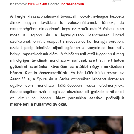
Közzétéve
2015-01-03
Szerző:
harmansmith
Comments
A Fergie visszavonulásával tovaszállt top-of-the-league kezdetű
álmok ugyan továbbra is valószínűtlennek tűnnek, de
összességében elmondható, hogy az elmúlt másfél évben talán
most a legjobb és a legnyugisabb Manchester United
szurkolónak lenni: a csapat tíz meccse és két hónapja veretlen,
ezalatt pedig felsőház aljáról egészen a kényelmes harmadik
helyig kapaszkodtunk előre. A felhőtlen idill ettől függetlenül még
mindig igen távolinak mondható – már csak azért is, mert
hatos
győzelmi szériánkat követően az utóbbi négy mérkőzésen
három X-et is összeszedtünk
. És bár külön-külön nézve az
Aston Villa, a Spurs és a Stoke otthonában lehozott döntetlen
egyike sem mondható különösebben rossz eredménynek,
összességében azért mégis az elszalasztott győzelmekről szólt
az elmúlt fél hónap.
Most pontokba szedve próbáljuk
megfejteni a hullámvölgy okát.