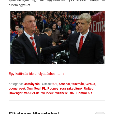
érdemjegyeket.
Egy kattintás ide a folytatáshoz….
→
Kategória:
Osztályzás
|
Címke:
2-1
,
Arsenal
,
faszmák
,
Giroud
,
goonerpeet
,
Own Goal
,
PL
,
Rooney
,
rosszakvoltunk
,
United
,
Útwenger
,
van Persie
,
Welbeck
,
Wilshere
|
369 Comments
Sit down Mourinho!