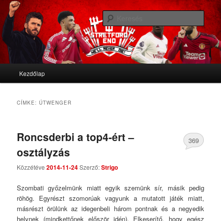
We'll never die
Kere
Stretford End
Fő menü
Kezdőlap
Tovább az elsődleges tartalomra
Tovább a másodlagos tartalomra
CÍMKE:
ÚTWENGER
Roncsderbi a top4-ért –
369
osztályzás
Comments
Közzétéve
2014-11-24
Szerző:
Strigo
Szombati győzelmünk miatt egyik szemünk sír, másik pedig
röhög. Egyrészt szomorúak vagyunk a mutatott játék miatt,
másrészt örülünk az idegenbeli három pontnak és a negyedik
helynek (mindkettőnek először idén). Elkeserítő, hogy egész