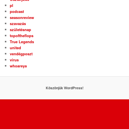
pl
podcast
seasonreview
szavazás
születésnap
topoftheflops
True Legends
united
vendégposzt
vírus
whoareya
Köszönjük WordPress!