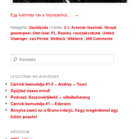
Egy kattintás ide a folytatáshoz….
→
Kategória:
Osztályzás
|
Címke:
2-1
,
Arsenal
,
faszmák
,
Giroud
,
goonerpeet
,
Own Goal
,
PL
,
Rooney
,
rosszakvoltunk
,
United
,
Útwenger
,
van Persie
,
Welbeck
,
Wilshere
|
369 Comments
Keresés
LEGUTÓBBI BEJEGYZÉSEK
Carrick bemutatja #1-2 – Andrey + Youri
Gyűjtsd össze mind!
Podcast: Szezonértékelő + vébébeharang
Carrick bemutatja #1 – Ederson
Annyira zseni ez a Bruno-interjú, hogy megérdemel egy
külön posztot
ARCHÍVUM