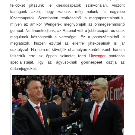
félidőket játszunk le kiesőcsapatok színvonalán, viszont
kacagunk azon, hogy vannak még nálunk is nagyobb
lúzercsapatok. Szombaton testközelből is megtapasztalhattuk,
milyen az amikor Wengerék megnyomják az önmegsemmisítő
gombot. Ne finomkodjunk, az Arsenal volt a jobb csapat, és csak
maguknak köszönhetik a vereséget. Ez a pontszámokból is
meglátszik, hiszen ezúttal az ellenfél játékosainak is jár
osztályzat. Na nem mi követjük el amolyan kárörömként, hanem
felkértük erre az éppen szünetet tartó
Útwenger
pontozós
specialistáját, így az ágyúsoknak
goonerpeet
osztja az
érdemjegyeket.