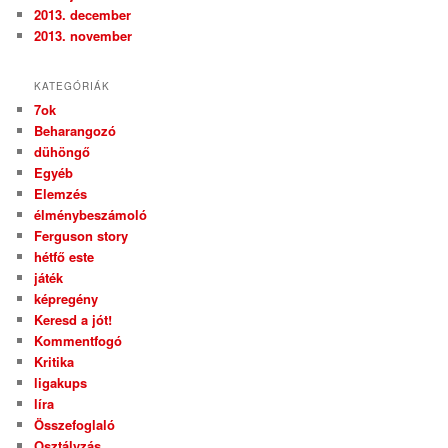
2013. december
2013. november
KATEGÓRIÁK
7ok
Beharangozó
dühöngő
Egyéb
Elemzés
élménybeszámoló
Ferguson story
hétfő este
játék
képregény
Keresd a jót!
Kommentfogó
Kritika
ligakups
líra
Összefoglaló
Osztályzás