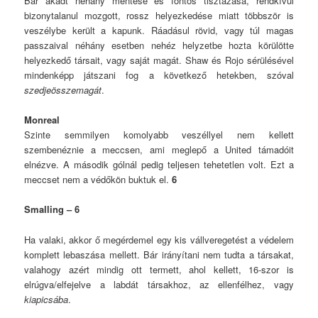
Bár akadt néhány mentése és fontos tisztázása, rendkívül
bizonytalanul mozgott, rossz helyezkedése miatt többször is
veszélybe került a kapunk. Ráadásul rövid, vagy túl magas
passzaival néhány esetben nehéz helyzetbe hozta körülötte
helyezkedő társait, vagy saját magát. Shaw és Rojo sérülésével
mindenképp játszani fog a következő hetekben, szóval
szedjeösszemagát
.
Monreal
Szinte semmilyen komolyabb veszéllyel nem kellett
szembenéznie a meccsen, ami meglepő a United támadóit
elnézve. A második gólnál pedig teljesen tehetetlen volt. Ezt a
meccset nem a védőkön buktuk el.
6
Smalling – 6
Ha valaki, akkor ő megérdemel egy kis vállveregetést a védelem
komplett lebaszása mellett. Bár irányítani nem tudta a társakat,
valahogy azért mindig ott termett, ahol kellett, 16-szor is
elrúgva/elfejelve a labdát társakhoz, az ellenfélhez, vagy
kiapicsába
.