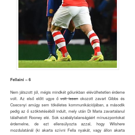
Fellaini – 6
Nem játszott jól, mégis mindkét gólunkban elévülhetetlen érdeme
volt. Az első előtt ugye ő
volt lesen
okozott zavart Gibbs és
Csecsnyi amúgy sem tökéletes kommunikációjában, a második
pedig az ő szöktetéséből indult, mely után Di Maria zavartalanul
tálalhatott Rooney elé. Sok szabálytalanságáért mínuszpontokat
érdemelne, de ezt ellensúlyozta azzal, hogy Wilshere
mozdulatánál (ki akarta szívni Fella nyakát, vagy állon akarta