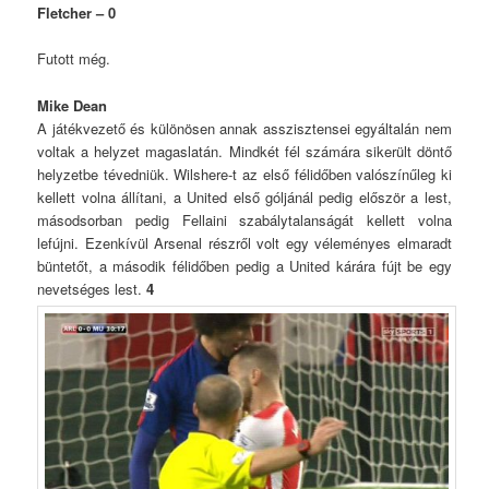
Fletcher – 0
Futott még.
Mike Dean
A játékvezető és különösen annak asszisztensei egyáltalán nem
voltak a helyzet magaslatán. Mindkét fél számára sikerült döntő
helyzetbe tévedniük. Wilshere-t az első félidőben valószínűleg ki
kellett volna állítani, a United első góljánál pedig először a lest,
másodsorban pedig Fellaini szabálytalanságát kellett volna
lefújni. Ezenkívül Arsenal részről volt egy véleményes elmaradt
büntetőt, a második félidőben pedig a United kárára fújt be egy
nevetséges lest.
4