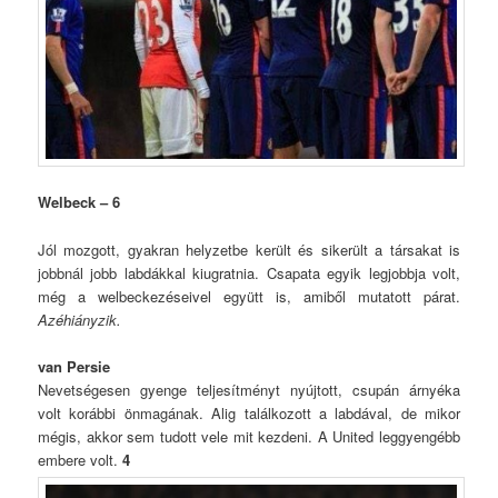
Welbeck – 6
Jól mozgott, gyakran helyzetbe került és sikerült a társakat is
jobbnál jobb labdákkal kiugratnia. Csapata egyik legjobbja volt,
még a welbeckezéseivel együtt is, amiből mutatott párat.
Azéhiányzik.
van Persie
Nevetségesen gyenge teljesítményt nyújtott, csupán árnyéka
volt korábbi önmagának. Alig találkozott a labdával, de mikor
mégis, akkor sem tudott vele mit kezdeni. A United leggyengébb
embere volt.
4