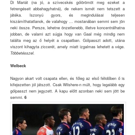
Di Mariát (na jó, a szívecskés gólörömöt meg ezeket a
fetrengéseit abbahagyhatná), de nekem ismét nem tetszett a
játéka. Iszonyú gyors, és megindulásai teljesen
kiszámíthatatlanok, de valahogy … mostanában semmi sem jön
neki össze. Persze, lehetne önzetlenebb, illetve koncentrálhatna
jobban, de valami azt súgja hogy van Gaal még mindig nem
találta meg az ő helyét a csapatban. Gólpasszt adott, utána
viszont kihagyta ziccerét, amely miatt izgalmas lehetett a vége.
Többetésszel.
Welbeck
Nagyon akart volt csapata ellen, és főleg az első félidőben ő is
kifejezetten jól játszott. Csak Wilshere-n múlt, hogy legalább egy
gólpasszt nem jegyzett. A kapu előtt azonban neki sem jött be
semmi.
6