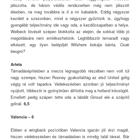
játszotta, de három védős rendszerben még nem játszott
élesben, na meg továbbra is ő a mi kabalánk. Eddig négyszer
kezdett a szezonban, mind a négyszer győztünk is, úgyhogy
gyengébb teljesítmény ide vagy oda, a kezdőcsapatban a helye.
Welbeck lövését szépen blokkolta az elején, de sokkal több jó
megoldására nem emlékezhetünk. Legtöbbször lemaradt vagy
elkésett, egy ilyen belépőjét Wilshere bokája bánta.
Csak
beugró?
Arteta
Támadásépítésben a meccs legnagyobb részében nem volt túl
nagy szerepe, hiszen Rooney gyakorlatilag az első United gólig
végig rá volt tapadva. Védekezésben azonban jó teljesítményt
nyújtott, többször is gyönyörűen állította meg a holland köcsögöt.
Emellett pedig szépen tette oda a labdát Giroud elé a szépítő
gólnál.
6,5
Valencia – 6
Ebben a wingback pozícióban Valencia igazán jól érzi magát,
hiszen védekezésben és támadásban is mindig talál társat. Bár