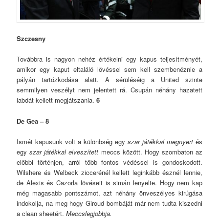
Szczesny
Továbbra is nagyon nehéz értékelni egy kapus teljesítményét,
amikor egy kaput eltaláló lövéssel sem kell szembenéznie a
pályán tartózkodása alatt. A sérüléséig a United szinte
semmilyen veszélyt nem jelentett rá. Csupán néhány hazatett
labdát kellett megjátszania.
6
De Gea – 8
Ismét kapusunk volt a különbség egy
szar játékkal megnyert
és
egy
szar játékkal elveszített
meccs között. Hogy szombaton az
előbbi történjen, arról több fontos védéssel is gondoskodott.
Wilshere és Welbeck ziccerénél kellett leginkább észnél lennie,
de Alexis és Cazorla lövéseit is simán lenyelte. Hogy nem kap
még magasabb pontszámot, azt néhány önveszélyes kirúgása
indokolja, na meg hogy Giroud bombáját már nem tudta kiszedni
a clean sheetért.
Meccslegjobbja.