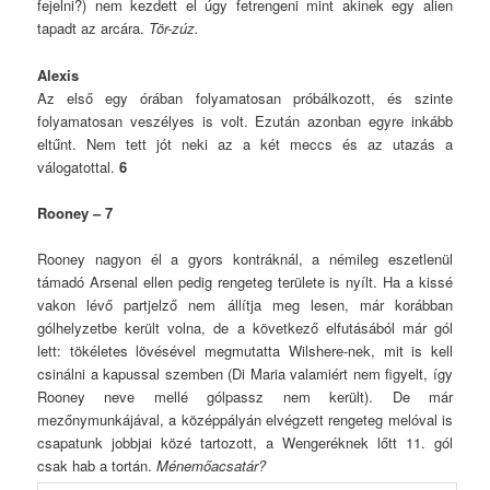
fejelni?) nem kezdett el úgy fetrengeni mint akinek egy alien
tapadt az arcára.
Tör-zúz.
Alexis
Az első egy órában folyamatosan próbálkozott, és szinte
folyamatosan veszélyes is volt. Ezután azonban egyre inkább
eltűnt. Nem tett jót neki az a két meccs és az utazás a
válogatottal.
6
Rooney – 7
Rooney nagyon él a gyors kontráknál, a némileg eszetlenül
támadó Arsenal ellen pedig rengeteg területe is nyílt. Ha a kissé
vakon lévő partjelző nem állítja meg lesen, már korábban
gólhelyzetbe került volna, de a következő elfutásából már gól
lett: tökéletes lövésével megmutatta Wilshere-nek, mit is kell
csinálni a kapussal szemben (Di Maria valamiért nem figyelt, így
Rooney neve mellé gólpassz nem került). De már
mezőnymunkájával, a középpályán elvégzett rengeteg melóval is
csapatunk jobbjai közé tartozott, a Wengeréknek lőtt 11. gól
csak hab a tortán.
Ménemőacsatár?