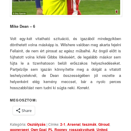
Mike Dean – 6
Volt egy-két vitatható szituáció, és igazából mindegyikben
dönthetett volna másképp is. Wilshere valóban meg akarta fejelni
Fellainit, de nem ért pirosat az egész műbalhé. Az öngól előtt is
fújhatott volna kifelé Gibbs lökéséért, de legalább máskor sem
fújta le a tizenhatoson belüli erőszakos helyezkedéseket.
Partjelzője sem igazán könnyítette meg a dolgát a vitatott
leshelyzeteknél, de Dean összességében jól vezette a
helyenként elég kemény meccset, bár a nyolc perces
hosszabbítást nem tudni ki súgta neki.
Korrekt.
MEGOSZTOM:
Share
Kategória:
Osztályzás
| Címke:
2-1
,
Arsenal
,
faszmák
,
Giroud
,
goonerpeet
,
Own Goal
,
PL
,
Rooney
,
rosszakvoltunk
,
United
,