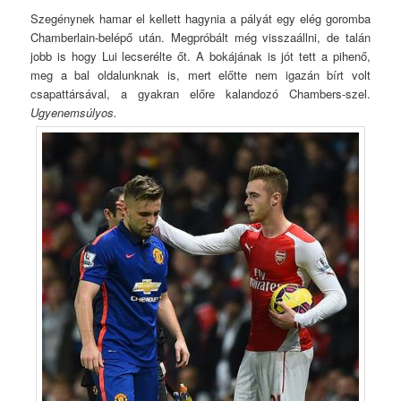
Szegénynek hamar el kellett hagynia a pályát egy elég goromba
Chamberlain-belépő után. Megpróbált még visszaállni, de talán
jobb is hogy Lui lecserélte őt. A bokájának is jót tett a pihenő,
meg a bal oldalunknak is, mert előtte nem igazán bírt volt
csapattársával, a gyakran előre kalandozó Chambers-szel.
Ugyenemsúlyos.