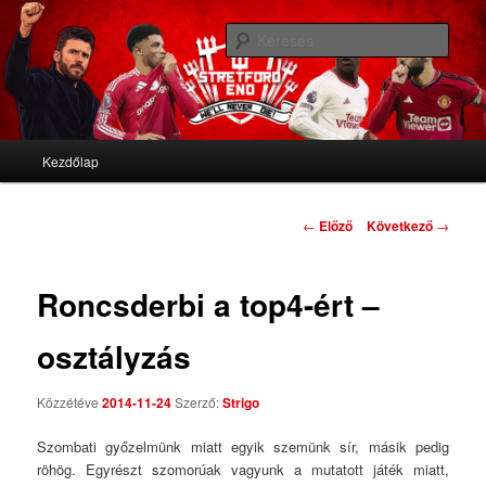
We'll never die
Kere
Stretford End
Fő menü
Kezdőlap
Tovább az elsődleges tartalomra
Tovább a másodlagos tartalomra
Bejegyzés navigáció
←
Előző
Következő
→
Roncsderbi a top4-ért –
osztályzás
Közzétéve
2014-11-24
Szerző:
Strigo
Szombati győzelmünk miatt egyik szemünk sír, másik pedig
röhög. Egyrészt szomorúak vagyunk a mutatott játék miatt,