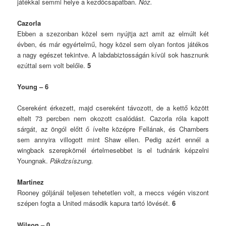
játékkal semmi helye a kezdőcsapatban.
Nóz.
Cazorla
Ebben a szezonban közel sem nyújtja azt amit az elmúlt két
évben, és már egyértelmű, hogy közel sem olyan fontos játékos
a nagy egészet tekintve. A labdabiztosságán kívül sok hasznunk
ezúttal sem volt belőle.
5
Young – 6
Csereként érkezett, majd csereként távozott, de a kettő között
eltelt 73 percben nem okozott csalódást. Cazorla róla kapott
sárgát, az öngól előtt ő ívelte középre Fellának, és Chambers
sem annyira villogott mint Shaw ellen. Pedig azért ennél a
wingback szerepkörnél értelmesebbet is el tudnánk képzelni
Youngnak.
Pákdzsíszung.
Martinez
Rooney góljánál teljesen tehetetlen volt, a meccs végén viszont
szépen fogta a United második kapura tartó lövését.
6
Wilson – 0