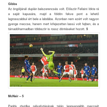
Gibbs
Az öngóljánál duplán balszerencsés volt. Először Fellaini lökte rá
a saját kapusára, majd a földön fekve pont a lehető
legrosszabbul ért bele a labdába. Azonban nem ezért volt nagyon
gyenge meccse, hanem mert kifejezetten lassú volt fejben, és a
támadóharmadban többször is rossz döntéseket hozott.
5
McNair – 5
Paddy rövidke pályafutásának talán leggyengébb meccsét