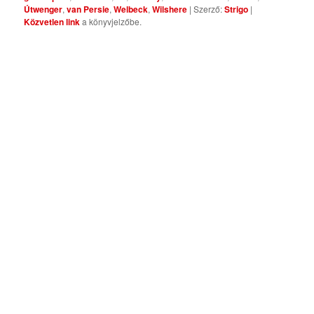
Útwenger
,
van Persie
,
Welbeck
,
Wilshere
| Szerző:
Strigo
|
Közvetlen link
a könyvjelzőbe.