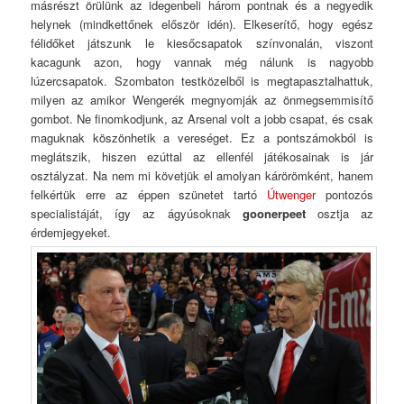
másrészt örülünk az idegenbeli három pontnak és a negyedik
helynek (mindkettőnek először idén). Elkeserítő, hogy egész
félidőket játszunk le kiesőcsapatok színvonalán, viszont
kacagunk azon, hogy vannak még nálunk is nagyobb
lúzercsapatok. Szombaton testközelből is megtapasztalhattuk,
milyen az amikor Wengerék megnyomják az önmegsemmisítő
gombot. Ne finomkodjunk, az Arsenal volt a jobb csapat, és csak
maguknak köszönhetik a vereséget. Ez a pontszámokból is
meglátszik, hiszen ezúttal az ellenfél játékosainak is jár
osztályzat. Na nem mi követjük el amolyan kárörömként, hanem
felkértük erre az éppen szünetet tartó
Útwenger
pontozós
specialistáját, így az ágyúsoknak
goonerpeet
osztja az
érdemjegyeket.