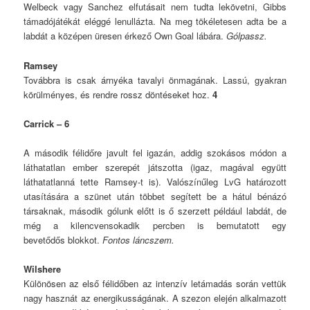
Welbeck vagy Sanchez elfutásait nem tudta lekövetni, Gibbs
támadójátékát eléggé lenullázta. Na meg tökéletesen adta be a
labdát a középen üresen érkező Own Goal lábára.
Gólpassz.
Ramsey
Továbbra is csak árnyéka tavalyi önmagának. Lassú, gyakran
körülményes, és rendre rossz döntéseket hoz.
4
Carrick – 6
A második félidőre javult fel igazán, addig szokásos módon a
láthatatlan ember szerepét játszotta (igaz, magával együtt
láthatatlanná tette Ramsey-t is). Valószínűleg LvG határozott
utasítására a szünet után többet segített be a hátul bénázó
társaknak, második gólunk előtt is ő szerzett például labdát, de
még a kilencvensokadik percben is bemutatott egy
bevetődős blokkot.
Fontos láncszem.
Wilshere
Különösen az első félidőben az intenzív letámadás során vettük
nagy hasznát az energikusságának. A szezon elején alkalmazott