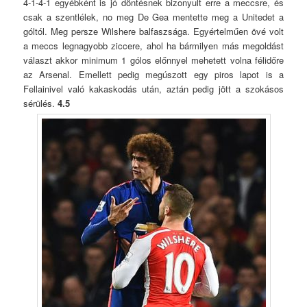
4-1-4-1 egyébként is jó döntésnek bizonyult erre a meccsre, és
csak a szentlélek, no meg De Gea mentette meg a Unitedet a
góltól. Meg persze Wilshere balfaszsága. Egyértelműen övé volt
a meccs legnagyobb ziccere, ahol ha bármilyen más megoldást
választ akkor minimum 1 gólos előnnyel mehetett volna félidőre
az Arsenal. Emellett pedig megúszott egy piros lapot is a
Fellainivel való kakaskodás után, aztán pedig jött a szokásos
sérülés.
4.5