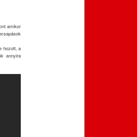
zont amikor
zecsapások
 hozott, a
ük annyira