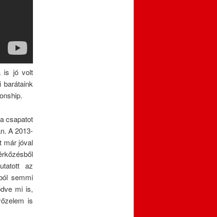
is jó volt
 barátaink
onship.
 a csapatot
n. A 2013-
t már jóval
rkőzésből
tatott az
ból semmi
dve mi is,
yőzelem is