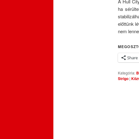
A Hull Ci
ha sérült
stabilizá
előttünk l
nem lenne 
MEGOSZT
Share
Kategória:
B
Strigo
|
Közv