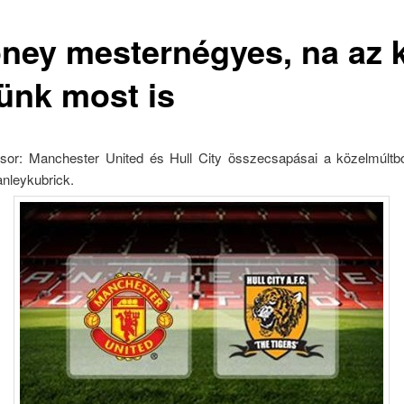
ney mesternégyes, na az 
ünk most is
or: Manchester United és Hull City összecsapásai a közelmúltb
anleykubrick.