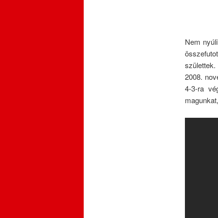
Nem nyúlik
összefuto
születtek.
2008. nov
4-3-ra vé
magunkat,