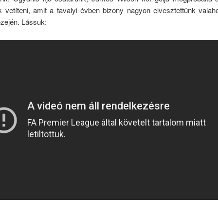
k vetíteni, amit a tavalyi évben bizony nagyon elvesztettünk valah
zején. Lássuk: