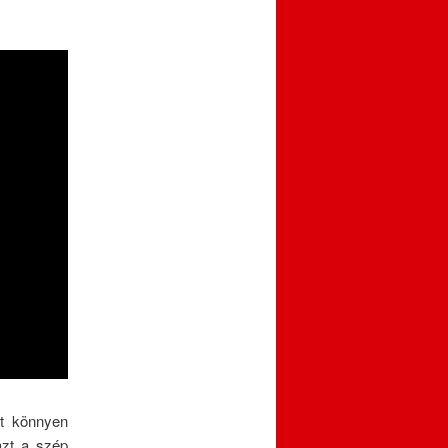
tt könnyen
azt a szép