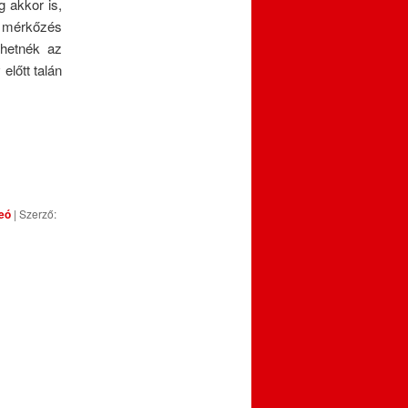
 akkor is,
i mérkőzés
lhetnék az
előtt talán
eó
| Szerző: