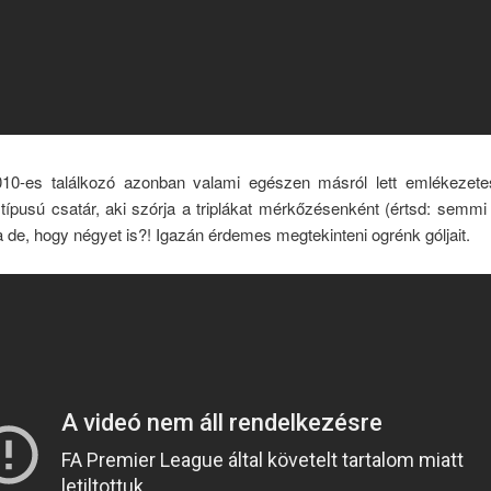
10-es találkozó azonban valami egészen másról lett emlékezet
típusú csatár, aki szórja a triplákat mérkőzésenként (értsd: semm
na de, hogy négyet is?! Igazán érdemes megtekinteni ogrénk góljait.