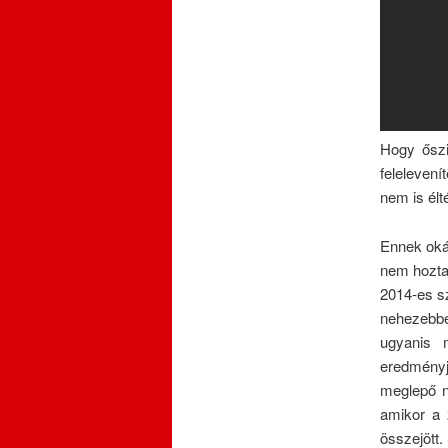
Hogy őszi
feleleven
nem is élt
Ennek okán
nem hozta
2014-es 
nehezebb
ugyanis 
eredmény
meglepő n
amikor a 
összejött