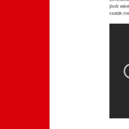
jövőt elén
csaták me