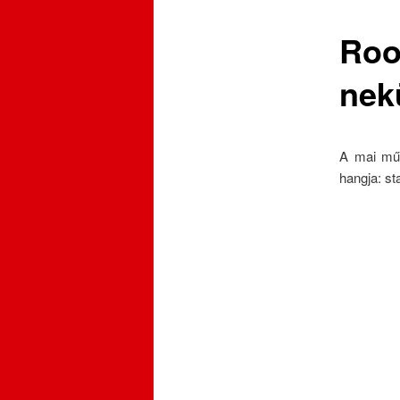
Roo
nek
A mai műs
hangja: st