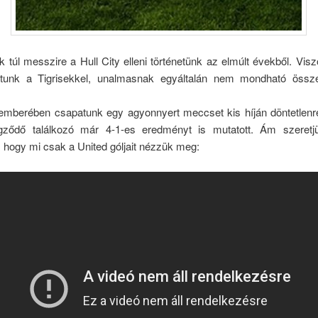
 túl messzire a Hull City elleni történetünk az elmúlt évekből. Vis
ttunk a Tigrisekkel, unalmasnak egyáltalán nem mondható öss
emberében csapatunk egy agyonnyert meccset kis híján döntetlenre
gződő találkozó már 4-1-es eredményt is mutatott. Ám szeretj
 hogy mi csak a United góljait nézzük meg: