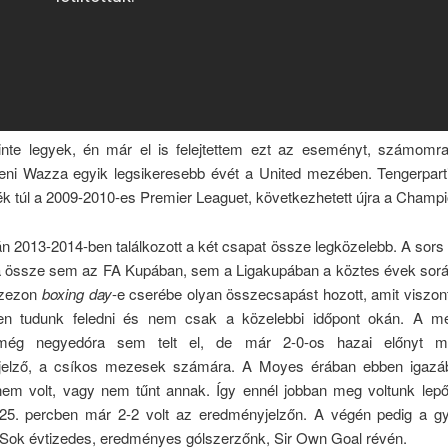
nte legyek, én már el is felejtettem ezt az eseményt, számomra 
íteni Wazza egyik legsikeresebb évét a United mezében. Tengerparti
ék túl a 2009-2010-es Premier Leaguet, következhetett újra a Champi
 2013-2014-ben találkozott a két csapat össze legközelebb. A sors
 össze sem az FA Kupában, sem a Ligakupában a köztes évek sorá
szezon
boxing day
-e cserébe olyan összecsapást hozott, amit viszon
en tudunk feledni és nem csak a közelebbi időpont okán. A mé
még negyedóra sem telt el, de már 2-0-os hazai előnyt mu
jelző, a csíkos mezesek számára. A Moyes érában ebben igazá
em volt, vagy nem tűnt annak. Így ennél jobban meg voltunk lepő
25. percben már 2-2 volt az eredményjelzőn. A végén pedig a g
. Sok évtizedes, eredményes gólszerzőnk, Sir Own Goal révén.