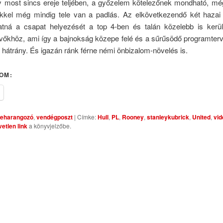
ty most sincs ereje teljében, a győzelem kötelezőnek mondható, még
ekkel még mindig tele van a padlás. Az elkövetkezendő két haza
lhatná a csapat helyezését a top 4-ben és talán közelebb is kerü
évőkhöz, ami így a bajnokság közepe felé és a sűrűsödő programterv 
hátrány. És igazán ránk férne némi önbizalom-növelés is.
OM:
eharangozó
,
vendégposzt
| Címke:
Hull
,
PL
,
Rooney
,
stanleykubrick
,
United
,
vid
etlen link
a könyvjelzőbe.