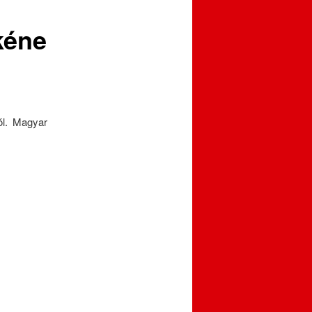
kéne
ól. Magyar