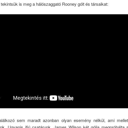
tekintsük is meg a hálószaggató Rooney gólt és társaikat:
alálkozó sem maradt azonban olyan esemény nélkül, ami melle
nk. Ugyanis ifjú csatárunk, James Wilson két gólja megpróbálta 