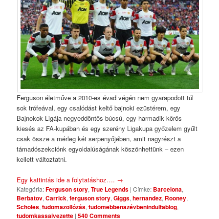
Ferguson életműve a 2010-es évad végén nem gyarapodott túl
sok trófeával, egy csalódást keltő bajnoki ezüstérem, egy
Bajnokok Ligája negyeddöntős búcsú, egy harmadik körös
kiesés az FA-kupában és egy szerény Ligakupa győzelem gyűlt
csak össze a mérleg két serpenyőjében, amit nagyrészt a
támadószekciónk egyoldalúságának köszönhettünk – ezen
kellett változtatni.
Egy kattintás ide a folytatáshoz….
→
Kategória:
Ferguson story
,
True Legends
|
Címke:
Barcelona
,
Berbatov
,
Carrick
,
ferguson story
,
Giggs
,
hernandez
,
Rooney
,
Scholes
,
tudomazollózás
,
tudomebbenazévbenindultablog
,
tudomkassaivezette
|
540 Comments