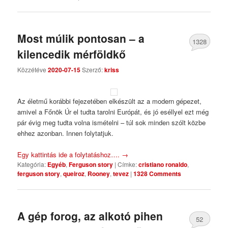
Most múlik pontosan – a
1328
kilencedik mérföldkő
Comments
Közzétéve
2020-07-15
Szerző:
kriss
Az életmű korábbi fejezetében elkészült az a modern gépezet,
amivel a Főnök Úr el tudta tarolni Európát, és jó eséllyel ezt még
pár évig meg tudta volna ismételni – túl sok minden szólt közbe
ehhez azonban. Innen folytatjuk.
Egy kattintás ide a folytatáshoz….
→
Kategória:
Egyéb
,
Ferguson story
|
Címke:
cristiano ronaldo
,
ferguson story
,
queiroz
,
Rooney
,
tevez
|
1328 Comments
A gép forog, az alkotó pihen
52