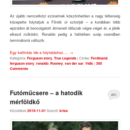
Az újabb nemzetközi szünetnek köszönhetően a nagy tétlenség
közepette folytatjuk a Főnök úr sztoriját – a korábban több
epizódon át boncolgatott átmeneti időszak végre véget ér, a játék
elkezd működni, Ronaldo pedig a háttérben szép csendben
terminátorrá változik.
Egy kattintás ide a folytatáshoz….
→
Kategória:
Ferguson story
,
True Legends
|
Címke:
Ferdinand
,
ferguson story
,
ronaldo
,
Rooney
,
van der sar
,
Vidic
|
380
Comments
Futóműcsere – a hatodik
461
mérföldkő
Comments
Közzétéve
2019-11-01
Szerző:
kriss