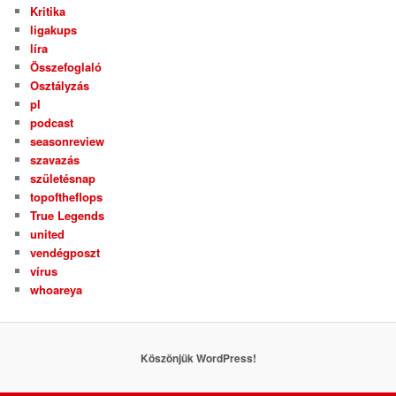
Kritika
ligakups
líra
Összefoglaló
Osztályzás
pl
podcast
seasonreview
szavazás
születésnap
topoftheflops
True Legends
united
vendégposzt
vírus
whoareya
Köszönjük WordPress!