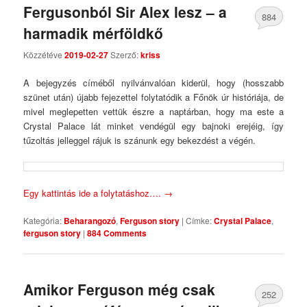
Fergusonból Sir Alex lesz – a
884
harmadik mérföldkő
Comments
Közzétéve
2019-02-27
Szerző:
kriss
A bejegyzés címéből nyilvánvalóan kiderül, hogy (hosszabb
szünet után) újabb fejezettel folytatódik a Főnök úr históriája, de
mivel meglepetten vettük észre a naptárban, hogy ma este a
Crystal Palace lát minket vendégül egy bajnoki erejéig, így
tűzoltás jelleggel rájuk is szánunk egy bekezdést a végén.
Egy kattintás ide a folytatáshoz….
→
Kategória:
Beharangozó
,
Ferguson story
|
Címke:
Crystal Palace
,
ferguson story
|
884 Comments
Amikor Ferguson még csak
252