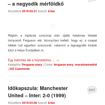
– a negyedik mérföldkő
Comments
Közzétéve
2019-03-21
Szerző:
kriss
Rögtön a triplázás szezonja után újabb hatalmas feladat
tornyosult Ferguson elé: bizonyítani kellett, hogy ez a csapat
többet tud egyetlen szezonnál, valamint a legnagyobb klubok
közt a helye Európában is.
Egy kattintás ide a folytatáshoz….
→
Kategória:
Ferguson story
|
Címke:
ferguson story
,
mocskosmadrid
|
225 Comments
Időkapszula: Manchester
2047
United – Inter: 2-0 (1999)
Comments
Közzétéve
2019-03-06
Szerző:
kriss