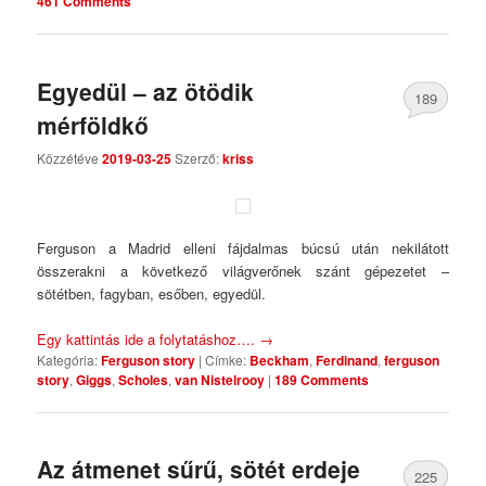
461 Comments
Egyedül – az ötödik
189
mérföldkő
Comments
Közzétéve
2019-03-25
Szerző:
kriss
Ferguson a Madrid elleni fájdalmas búcsú után nekilátott
összerakni a következő világverőnek szánt gépezetet –
sötétben, fagyban, esőben, egyedül.
Egy kattintás ide a folytatáshoz….
→
Kategória:
Ferguson story
|
Címke:
Beckham
,
Ferdinand
,
ferguson
story
,
Giggs
,
Scholes
,
van Nistelrooy
|
189 Comments
Az átmenet sűrű, sötét erdeje
225