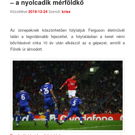
– a nyolcadik mérföldkő
Comments
Közzétéve
2019-12-24
Szerző:
kriss
Az ünnepeknek köszönhetően folytatjuk Ferguson életművét
talán a legvidámabb fejezettel, a folytatásban a keret némi
bővítésével cirka 10 év után elkészül az a gépezet, amiről a
Főnök úr álmodott.