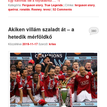
Egy kattintás ide a folytatáshoz….
→
Kategória:
Ferguson story
,
True Legends
|
Címke:
ferguson story
,
queiroz
,
ronaldo
,
Rooney
,
tevez
|
52 Comments
Akiken villám szaladt át – a
380
hetedik mérföldkő
Comments
Közzétéve
2019-11-17
Szerző:
kriss