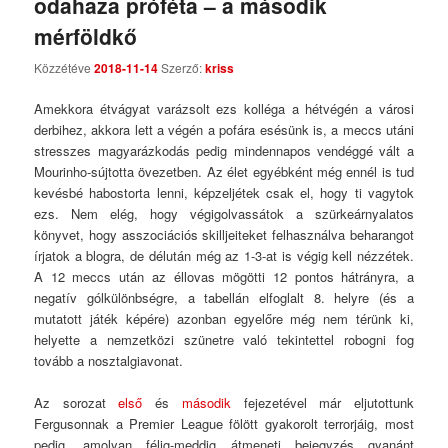
odahaza próféta – a második
Comments
mérföldkő
Közzétéve
2018-11-14
Szerző:
kriss
Amekkora étvágyat varázsolt ezs kolléga a hétvégén a városi
derbihez, akkora lett a végén a pofára esésünk is, a meccs utáni
stresszes magyarázkodás pedig mindennapos vendéggé vált a
Mourinho-sújtotta övezetben. Az élet egyébként még ennél is tud
kevésbé habostorta lenni, képzeljétek csak el, hogy ti vagytok
ezs. Nem elég, hogy végigolvassátok a szürkeárnyalatos
könyvet, hogy asszociációs skilljeiteket felhasználva beharangot
írjatok a blogra, de délután még az 1-3-at is végig kell nézzétek.
A 12 meccs után az éllovas mögötti 12 pontos hátrányra, a
negatív gólkülönbségre, a tabellán elfoglalt 8. helyre (és a
mutatott játék képére) azonban egyelőre még nem térünk ki,
helyette a nemzetközi szünetre való tekintettel robogni fog
tovább a nosztalgiavonat.
Az sorozat
első
és
második
fejezetével már eljutottunk
Fergusonnak a Premier League fölött gyakorolt terrorjáig, most
pedig, amolyan félig-meddig átmeneti bejegyzés gyanánt