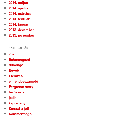
2014. május
2014. április
2014. március
2014. február
2014. január
2013. december
2013. november
KATEGÓRIÁK
7ok
Beharangozó
dühöngő
Egyéb
Elemzés
élménybeszámoló
Ferguson story
hétfő este
játék
képregény
Keresd a jót!
Kommentfogó