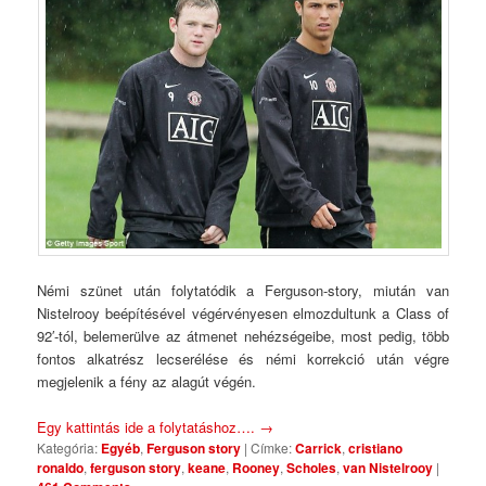
Némi szünet után folytatódik a Ferguson-story, miután van
Nistelrooy beépítésével végérvényesen elmozdultunk a Class of
92′-tól, belemerülve az átmenet nehézségeibe, most pedig, több
fontos alkatrész lecserélése és némi korrekció után végre
megjelenik a fény az alagút végén.
Egy kattintás ide a folytatáshoz….
→
Kategória:
Egyéb
,
Ferguson story
|
Címke:
Carrick
,
cristiano
ronaldo
,
ferguson story
,
keane
,
Rooney
,
Scholes
,
van Nistelrooy
|