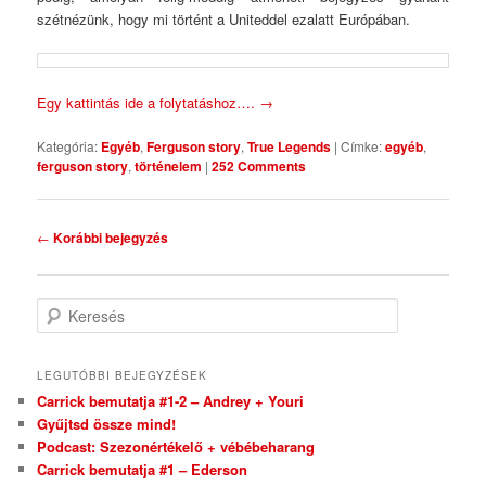
szétnézünk, hogy mi történt a Uniteddel ezalatt Európában.
Egy kattintás ide a folytatáshoz….
→
Kategória:
Egyéb
,
Ferguson story
,
True Legends
|
Címke:
egyéb
,
ferguson story
,
történelem
|
252 Comments
Bejegyzés navigáció
←
Korábbi bejegyzés
Keresés
LEGUTÓBBI BEJEGYZÉSEK
Carrick bemutatja #1-2 – Andrey + Youri
Gyűjtsd össze mind!
Podcast: Szezonértékelő + vébébeharang
Carrick bemutatja #1 – Ederson