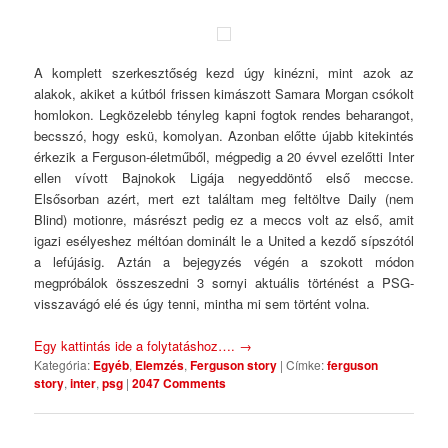
A komplett szerkesztőség kezd úgy kinézni, mint azok az
alakok, akiket a kútból frissen kimászott Samara Morgan csókolt
homlokon. Legközelebb tényleg kapni fogtok rendes beharangot,
becsszó, hogy eskü, komolyan. Azonban előtte újabb kitekintés
érkezik a Ferguson-életműből, mégpedig a 20 évvel ezelőtti Inter
ellen vívott Bajnokok Ligája negyeddöntő első meccse.
Elsősorban azért, mert ezt találtam meg feltöltve Daily (nem
Blind) motionre, másrészt pedig ez a meccs volt az első, amit
igazi esélyeshez méltóan dominált le a United a kezdő sípszótól
a lefújásig. Aztán a bejegyzés végén a szokott módon
megpróbálok összeszedni 3 sornyi aktuális történést a PSG-
visszavágó elé és úgy tenni, mintha mi sem történt volna.
Egy kattintás ide a folytatáshoz….
→
Kategória:
Egyéb
,
Elemzés
,
Ferguson story
|
Címke:
ferguson
story
,
inter
,
psg
|
2047 Comments