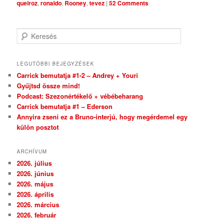
queiroz
,
ronaldo
,
Rooney
,
tevez
|
52 Comments
Keresés
LEGUTÓBBI BEJEGYZÉSEK
Carrick bemutatja #1-2 – Andrey + Youri
Gyűjtsd össze mind!
Podcast: Szezonértékelő + vébébeharang
Carrick bemutatja #1 – Ederson
Annyira zseni ez a Bruno-interjú, hogy megérdemel egy
külön posztot
ARCHÍVUM
2026. július
2026. június
2026. május
2026. április
2026. március
2026. február