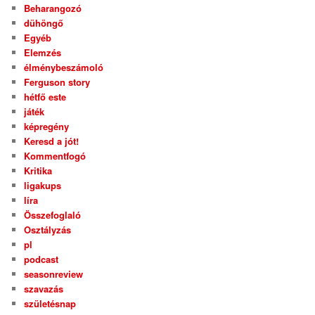
Beharangozó
dühöngő
Egyéb
Elemzés
élménybeszámoló
Ferguson story
hétfő este
játék
képregény
Keresd a jót!
Kommentfogó
Kritika
ligakups
líra
Összefoglaló
Osztályzás
pl
podcast
seasonreview
szavazás
születésnap