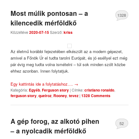
Most múlik pontosan – a
1328
kilencedik mérföldkő
Comments
Közzétéve
2020-07-15
Szerző:
kriss
Az életmű korábbi fejezetében elkészült az a modern gépezet,
amivel a Főnök Úr el tudta tarolni Európát, és jó eséllyel ezt még
pár évig meg tudta volna ismételni – túl sok minden szólt közbe
ehhez azonban. Innen folytatjuk.
Egy kattintás ide a folytatáshoz….
→
Kategória:
Egyéb
,
Ferguson story
|
Címke:
cristiano ronaldo
,
ferguson story
,
queiroz
,
Rooney
,
tevez
|
1328 Comments
A gép forog, az alkotó pihen
52
– a nyolcadik mérföldkő
Comments