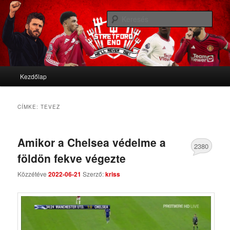
We'll never die
Kere
Stretford End
Fő menü
Kezdőlap
Tovább az elsődleges tartalomra
Tovább a másodlagos tartalomra
CÍMKE:
TEVEZ
Amikor a Chelsea védelme a
2380
földön fekve végezte
Comments
Közzétéve
2022-06-21
Szerző:
kriss