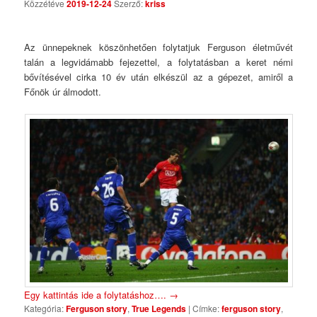
Közzétéve
2019-12-24
Szerző:
kriss
Az ünnepeknek köszönhetően folytatjuk Ferguson életművét
talán a legvidámabb fejezettel, a folytatásban a keret némi
bővítésével cirka 10 év után elkészül az a gépezet, amiről a
Főnök úr álmodott.
Egy kattintás ide a folytatáshoz….
→
Kategória:
Ferguson story
,
True Legends
|
Címke:
ferguson story
,