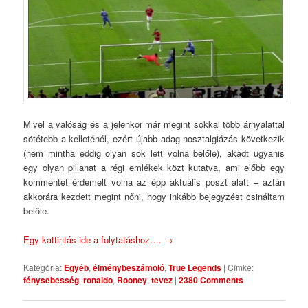
Mivel a valóság és a jelenkor már megint sokkal több árnyalattal
sötétebb a kelleténél, ezért újabb adag nosztalgiázás következik
(nem mintha eddig olyan sok lett volna belőle), akadt ugyanis
egy olyan pillanat a régi emlékek közt kutatva, ami előbb egy
kommentet érdemelt volna az épp aktuális poszt alatt – aztán
akkorára kezdett megint nőni, hogy inkább bejegyzést csináltam
belőle.
Egy kattintás ide a folytatáshoz….
→
Kategória:
Egyéb
,
élménybeszámoló
,
True Legends
|
Címke:
fénysebesség
,
ronaldo
,
Rooney
,
tevez
|
2380 Comments