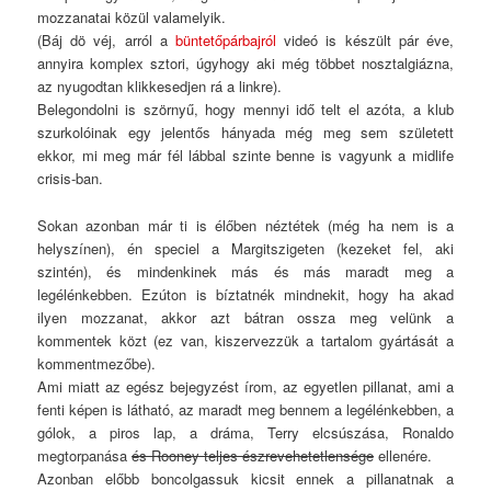
mozzanatai közül valamelyik.
(Báj dö véj, arról a
büntetőpárbajról
videó is készült pár éve,
annyira komplex sztori, úgyhogy aki még többet nosztalgiázna,
az nyugodtan klikkesedjen rá a linkre).
Belegondolni is szörnyű, hogy mennyi idő telt el azóta, a klub
szurkolóinak egy jelentős hányada még meg sem született
ekkor, mi meg már fél lábbal szinte benne is vagyunk a midlife
crisis-ban.
Sokan azonban már ti is élőben néztétek (még ha nem is a
helyszínen), én speciel a Margitszigeten (kezeket fel, aki
szintén), és mindenkinek más és más maradt meg a
legélénkebben. Ezúton is bíztatnék mindnekit, hogy ha akad
ilyen mozzanat, akkor azt bátran ossza meg velünk a
kommentek közt (ez van, kiszervezzük a tartalom gyártását a
kommentmezőbe).
Ami miatt az egész bejegyzést írom, az egyetlen pillanat, ami a
fenti képen is látható, az maradt meg bennem a legélénkebben, a
gólok, a piros lap, a dráma, Terry elcsúszása, Ronaldo
megtorpanása
és Rooney teljes észrevehetetlensége
ellenére.
Azonban előbb boncolgassuk kicsit ennek a pillanatnak a