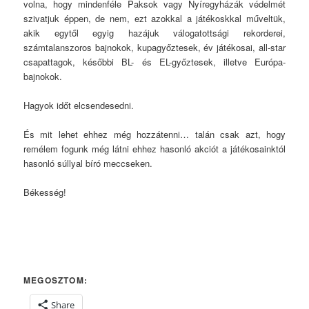
volna, hogy mindenféle Paksok vagy Nyíregyházák védelmét
szivatjuk éppen, de nem, ezt azokkal a játékoskkal műveltük,
akik egytől egyig hazájuk válogatottsági rekorderei,
számtalanszoros bajnokok, kupagyőztesek, év játékosai, all-star
csapattagok, későbbi BL- és EL-győztesek, illetve Európa-
bajnokok.
Hagyok időt elcsendesedni.
És mit lehet ehhez még hozzátenni… talán csak azt, hogy
remélem fogunk még látni ehhez hasonló akciót a játékosainktól
hasonló súllyal bíró meccseken.
Békesség!
MEGOSZTOM:
Share