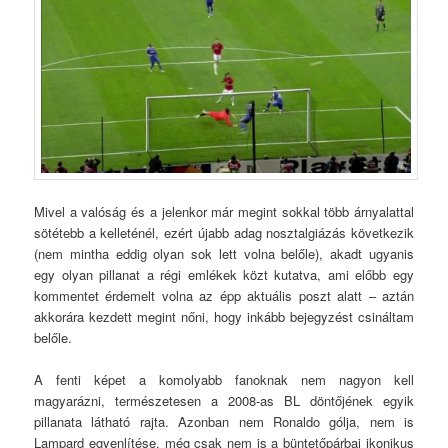
Mivel a valóság és a jelenkor már megint sokkal több árnyalattal
sötétebb a kelleténél, ezért újabb adag nosztalgiázás következik
(nem mintha eddig olyan sok lett volna belőle), akadt ugyanis
egy olyan pillanat a régi emlékek közt kutatva, ami előbb egy
kommentet érdemelt volna az épp aktuális poszt alatt – aztán
akkorára kezdett megint nőni, hogy inkább bejegyzést csináltam
belőle.
A fenti képet a komolyabb fanoknak nem nagyon kell
magyarázni, természetesen a 2008-as BL döntőjének egyik
pillanata látható rajta. Azonban nem Ronaldo gólja, nem is
Lampard egyenlítése, még csak nem is a büntetőpárbaj ikonikus