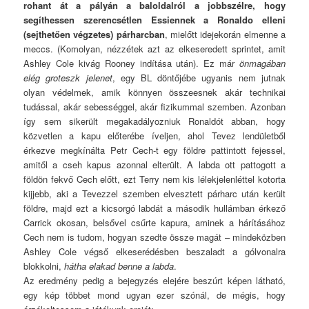
rohant át a pályán a baloldalról a jobbszélre, hogy
segíthessen szerencsétlen Essiennek a Ronaldo elleni
(sejthetően végzetes) párharcban
, mielőtt idejekorán elmenne a
meccs. (Komolyan, nézzétek azt az elkeseredett sprintet, amit
Ashley Cole kivág Rooney indítása után). Ez már
önmagában
elég groteszk jelenet
, egy BL döntőjébe ugyanis nem jutnak
olyan védelmek, amik könnyen összeesnek akár technikai
tudással, akár sebességgel, akár fizikummal szemben. Azonban
így sem sikerült megakadályozniuk Ronaldót abban, hogy
közvetlen a kapu előterébe íveljen, ahol Tevez lendületből
érkezve megkínálta Petr Cech-t egy földre pattintott fejessel,
amitől a cseh kapus azonnal elterült. A labda ott pattogott a
földön fekvő Cech előtt, ezt Terry nem kis lélekjelenléttel kotorta
kijjebb, aki a Tevezzel szemben elvesztett párharc után került
földre, majd ezt a kicsorgó labdát a második hullámban érkező
Carrick okosan, belsővel csűrte kapura, aminek a hárításához
Cech nem is tudom, hogyan szedte össze magát – mindeközben
Ashley Cole végső elkeserédésben beszaladt a gólvonalra
blokkolni,
hátha elakad benne a labda
.
Az eredmény pedig a bejegyzés elejére beszúrt képen látható,
egy kép többet mond ugyan ezer szónál, de mégis, hogy