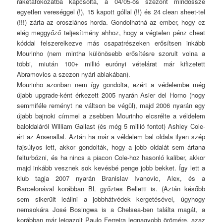
rakétafokozatba kapcsolta, a 04/05-ös szezont mindössze
egyetlen vereséggel (!), 15 kapott góllal (!!) és 24 clean sheet-tel
(!!!) zárta az oroszlános horda. Gondolhatná az ember, hogy ez
elég meggyőző teljesítmény ahhoz, hogy a végtelen pénz cheat
kóddal felszerelkezve más csapatrészeken erősítsen inkább
Mourinho (nem mintha különösebb erősítésre szorult volna a
többi, miután 100+ millió eurónyi vételárat már kifizetett
Abramovics a szezon nyári ablakában).
Mourinho azonban nem így gondolta, ezért a védelembe még
újabb upgrade-ként érkezett 2005 nyarán Asier del Horno (hogy
semmiféle reményt ne váltson be végül), majd 2006 nyarán egy
újabb bajnoki címmel a zsebben Mourinho elcsrélte a véldelem
baloldaláról William Gallast (és még 5 millió fontot) Ashley Cole-
ért az Arsenallal. Aztán ha már a véldelem bal oldala ilyen szép
fajsúlyos lett, akkor gondolták, hogy a jobb oldalát sem ártana
felturbózni, és ha nincs a piacon Cole-hoz hasonló kaliber, akkor
majd inkább vesznek sok kevésbé penge jobb bekket. Így lett a
klub tagja 2007 nyarán Branislav Ivanovic, Alex, és a
Barcelonával korábban BL győztes Belletti is. (Aztán később
sem sikerült leállni a jobbhátvédek kergetésével, úgyhogy
nemsokára José Bosingwa is a Chelsea-ben találta magát, a
korábban már leigazolt Paulo Ferreira legnagyobb örömére, azaz