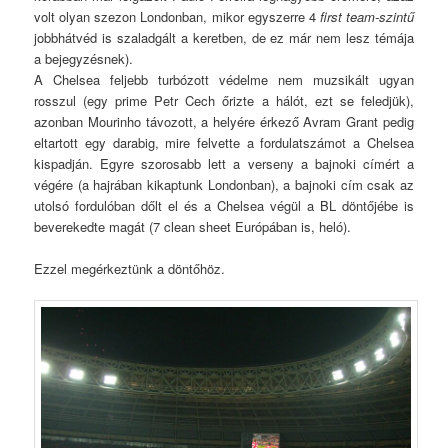
volt olyan szezon Londonban, mikor egyszerre 4
first team-szintű
jobbhátvéd is szaladgált a keretben, de ez már nem lesz témája
a bejegyzésnek).
A Chelsea feljebb turbózott védelme nem muzsikált ugyan
rosszul (egy prime Petr Cech őrizte a hálót, ezt se feledjük),
azonban Mourinho távozott, a helyére érkező Avram Grant pedig
eltartott egy darabig, mire felvette a fordulatszámot a Chelsea
kispadján. Egyre szorosabb lett a verseny a bajnoki címért a
végére (a hajrában kikaptunk Londonban), a bajnoki cím csak az
utolsó fordulóban dőlt el és a Chelsea végül a BL döntőjébe is
beverekedte magát (7 clean sheet Európában is, heló).
Ezzel megérkeztünk a döntőhöz.