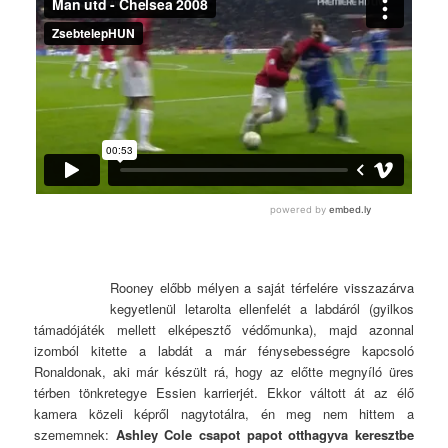
Rooney előbb mélyen a saját térfelére visszazárva
kegyetlenül letarolta ellenfelét a labdáról (gyilkos
támadójáték mellett elképesztő védőmunka), majd azonnal
izomból kitette a labdát a már fénysebességre kapcsoló
Ronaldonak, aki már készült rá, hogy az előtte megnyíló üres
térben tönkretegye Essien karrierjét. Ekkor váltott át az élő
kamera közeli képről nagytotálra, én meg nem hittem a
szememnek:
Ashley Cole csapot papot otthagyva keresztbe