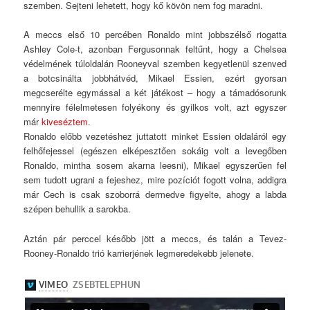
szemben. Sejteni lehetett, hogy kő kövön nem fog maradni.
A meccs első 10 percében Ronaldo mint jobbszélső riogatta
Ashley Cole-t, azonban Fergusonnak feltűnt, hogy a Chelsea
védelmének túloldalán Rooneyval szemben kegyetlenül szenved
a botcsinálta jobbhátvéd, Mikael Essien, ezért gyorsan
megcserélte egymással a két játékost – hogy a támadósorunk
mennyire félelmetesen folyékony és gyilkos volt, azt egyszer
már
kiveséztem
.
Ronaldo előbb vezetéshez juttatott minket Essien oldaláról egy
felhőfejessel (egészen elképesztően sokáig volt a levegőben
Ronaldo, mintha sosem akarna leesni), Mikael egyszerűen fel
sem tudott ugrani a fejeshez, mire pozíciót fogott volna, addigra
már Cech is csak szoborrá dermedve figyelte, ahogy a labda
szépen behullik a sarokba.
Aztán pár perccel később jött a meccs, és talán a Tevez-
Rooney-Ronaldo trió karrierjének legmeredekebb jelenete.