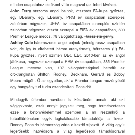
minden csapatához elsőként vitte magával (az Intert kivéve).
John Terry
ötszörös angol bajnok, ötszörös FA-kupa győztes,
egy BL-arany, egy EL-arany, PRM év csapatában szereplés
zsinórban négyszer, UEFA év csapatában szereplés szintén
zsinórban négyszer, ötször szerepel a FIFA év csapatában, 500
Premier League meccs, 78 válogatottság.
Rasszista genny
.
Ashley Cole
háromszoros angol bajnok (mindig rossz csapatban
volt, de így is eltehetett három aranyérmet), hétszeres (!!) FA-
kupa győztes, nyert szintén BL-t, EL-t, 2010-ben az év angol
játékosa, négyszer szerepel a PRM év csapatában, 385 Premier
League meccse van, 107 válogatottságával hatodik az
örökranglistán Shilton, Rooney, Beckham, Gerrard és Bobby
Moore mögött. Ő az egyetlen, aki a Premier League mezőnyéből
egy hangyányit el tudta csendesíteni Ronaldót.
Mindegyik úriember nevében is köszönöm annak, aki ezt
végigolvasta, csak annyit jegyzek meg, hogy természetesen
ezzel a betonvédelemmel szemben a mi részünkről a
futballtörténelem egyik leghalálosabb támadótriója, a Tevez-
Rooney-Ronaldo háromszög várta a kezdő sípszót. A világ egyik
legerősebb hátvédsora a világ legerősebb támadósorával