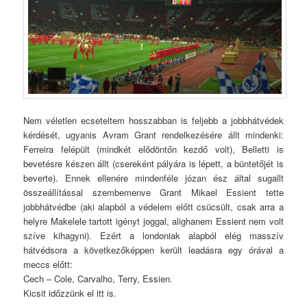
Nem véletlen ecseteltem hosszabban is feljebb a jobbhátvédek
kérdését, ugyanis Avram Grant rendelkezésére állt mindenki:
Ferreira felépült (mindkét elődöntőn kezdő volt), Belletti is
bevetésre készen állt (csereként pályára is lépett, a büntetőjét is
beverte). Ennek ellenére mindenféle józan ész által sugallt
összeállítással szembemenve Grant Mikael Essient tette
jobbhátvédbe (aki alapból a védelem előtt csücsült, csak arra a
helyre Makelele tartott igényt joggal, alighanem Essient nem volt
szíve kihagyni). Ezért a londoniak alapból elég masszív
hátvédsora a következőképpen került leadásra egy órával a
meccs előtt:
Cech – Cole, Carvalho, Terry, Essien.
Kicsit időzzünk el itt is.