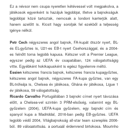
Ez a névsor nem csupa nyeretlen kétévessel volt megpakolva, a
játékosok egyenként is hazájuk legjobbjai, illetve a bajnokságuk
legjobbjai közé tartoztak, nemcsak a londoni karrierjük alatt,
hanem azelőtt is. Kicsit hagy soroljak fel ezekből a teljesség
igénye nélkül.
Petr Cech
négyszeres angol bajnok, FA-kupát ötször nyert, BL-
és EL-győztes is, U21-es EB-t nyert Csehországgal, és a 2004-
es felnőtt torna legjobb kapusa. Kétszer volt a Premier League,
egyszer pedig az UEFA év csapatában, 124 válogatottságig
vitte. Egyébként hokikapusként is egész figyelemre méltó.
Essien
kétszeres francia bajnok, kétszeres francia kupagyőztes,
kétszeres angol bajnok, négyszeres FA-kupa győztes, van egy
BL-trófeája is, Chelsea év játékosa, Ghána év játékosa, Ligue 1
év játékosa, 59 válogatottság.
Ricardo Carvalho
Portugáliában 3 bajnoki címet nyert távozása
előtt, a Chelsea-vel szintén 3 PRM-elsőség, valamint egy BL-
győzelem (2004), UEFA-kupa győzelem, egy bajnoki cím és
spanyol kupa a Madriddal, 2016-ban pedig EB-győztes. UEFA
legjobb védő 2004, Világbajnokság all-star team szereplés 2006-
ból, 89 válogatottság, a portugál érdemrend birtokosa, Mourinho