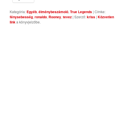
Kategória:
Egyéb
,
élménybeszámoló
,
True Legends
| Címke:
fénysebesség
,
ronaldo
,
Rooney
,
tevez
| Szerző:
kriss
|
Közvetlen
link
a könyvjelzőbe.