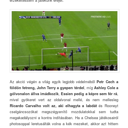
érzékeltessem a játékunk erejét:
Az akció végén a világ egyik legjobb védelméből
Petr Cech a
földön fetreng, John Terry a gyepen térdel
, míg
Ashley Cole a
gólvonalon állva imádkozik
,
Essien pedig a képre sem fér rá
,
mivel gyökeret vert az oldalvonal mellé, és nem mellesleg
Ricardo Carvalho volt az, aki elhagyta a labdát
és Rooneyt
cselgáncsozókat megszégyenítő mozdulatokkal sem tudta
megakadályozni a kontra indításában. Ha a Chelsea játékosairól
photosoppal leretusálták volna a kék mezeket, akkor azt hittem