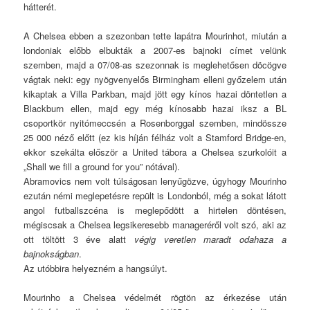
hátterét.
A Chelsea ebben a szezonban tette lapátra Mourinhot, miután a
londoniak előbb elbukták a 2007-es bajnoki címet velünk
szemben, majd a 07/08-as szezonnak is meglehetősen döcögve
vágtak neki: egy nyögvenyelős Birmingham elleni győzelem után
kikaptak a Villa Parkban, majd jött egy kínos hazai döntetlen a
Blackburn ellen, majd egy még kínosabb hazai iksz a BL
csoportkör nyitómeccsén a Rosenborggal szemben, mindössze
25 000 néző előtt (ez kis híján félház volt a Stamford Bridge-en,
ekkor szekálta először a United tábora a Chelsea szurkolóit a
„Shall we fill a ground for you” nótával).
Abramovics nem volt túlságosan lenyűgözve, úgyhogy Mourinho
ezután némi meglepetésre repült is Londonból, még a sokat látott
angol futballszcéna is meglepődött a hirtelen döntésen,
mégiscsak a Chelsea legsikeresebb manageréről volt szó, aki az
ott töltött 3 éve alatt
végig veretlen maradt odahaza a
bajnokságban
.
Az utóbbira helyezném a hangsúlyt.
Mourinho a Chelsea védelmét rögtön az érkezése után